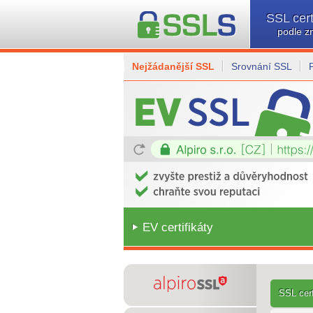
SSL cert
podle z
Nejžádanější SSL
Srovnání SSL
EV certifikáty
SSL cert