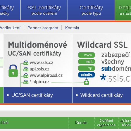
ifikáty
SSL certifikáty
Certifikáty
Podp
načky
podle ověření
podle typu
a nást
Prodloužení
Partner program
Kontakt
UC/SAN certifikáty
Wildcard certifikáty
Ověření
Zelen
ifikát
Domén
organizace
řáde