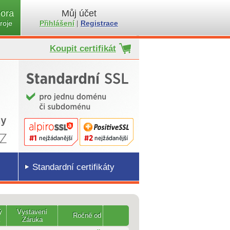
ora
Můj účet
roje
Přihlášení
|
Registrace
Koupit certifikát
Standardní certifikáty
ý
Vystavení
Ročně od
k
Záruka