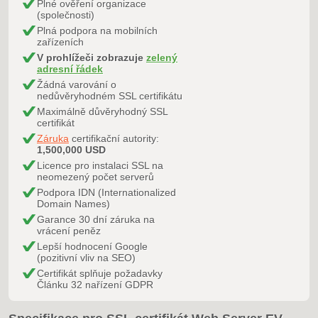
Plné ověření organizace
(společnosti)
Plná podpora na mobilních
zařízeních
V prohlížeči zobrazuje
zelený
adresní řádek
Žádná varování o
nedůvěryhodném SSL certifikátu
Maximálně důvěryhodný SSL
certifikát
Záruka
certifikační autority:
1,500,000 USD
Licence pro instalaci SSL na
neomezený počet serverů
Podpora IDN (Internationalized
Domain Names)
Garance 30 dní záruka na
vrácení peněz
Lepší hodnocení Google
(pozitivní vliv na SEO)
Certifikát splňuje požadavky
Článku 32 nařízení GDPR