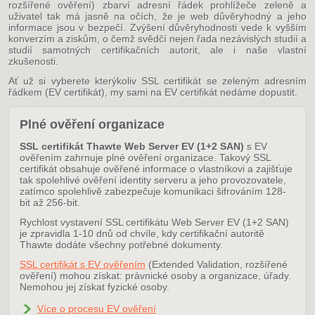
rozšířené ověření) zbarví adresní řádek prohlížeče zeleně a
uživatel tak má jasně na očích, že je web důvěryhodný a jeho
informace jsou v bezpečí. Zvýšení důvěryhodnosti vede k vyšším
konverzím a ziskům, o čemž svědčí nejen řada nezávislých studií a
studií samotných certifikačních autorit, ale i naše vlastní
zkušenosti.
Ať už si vyberete kterýkoliv SSL certifikát se zeleným adresním
řádkem (EV certifikát), my sami na EV certifikát nedáme dopustit.
Plné ověření organizace
SSL certifikát Thawte Web Server EV (1+2 SAN)
s EV
ověřením zahrnuje plné ověření organizace. Takový SSL
certifikát obsahuje ověřené informace o vlastníkovi a zajišťuje
tak spolehlivé ověření identity serveru a jeho provozovatele,
zatímco spolehlivě zabezpečuje komunikaci šifrováním 128-
bit až 256-bit.
Rychlost vystavení SSL certifikátu Web Server EV (1+2 SAN)
je zpravidla 1-10 dnů od chvíle, kdy certifikační autoritě
Thawte dodáte všechny potřebné dokumenty.
SSL certifikát s EV ověřením
(Extended Validation, rozšířené
ověření) mohou získat: právnické osoby a organizace, úřady.
Nemohou jej získat fyzické osoby.
Více o procesu EV ověření