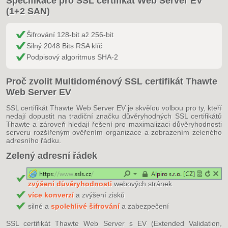
Specifikace pro SSL certifikát Web Server EV
(1+2 SAN)
Šifrování 128-bit až 256-bit
Silný 2048 Bits RSA klíč
Podpisový algoritmus SHA-2
Proč zvolit Multidoménový SSL certifikát Thawte
Web Server EV
SSL certifikát Thawte Web Server EV je skvělou volbou pro ty, kteří
nedají dopustit na tradiční značku důvěryhodných SSL certifikátů
Thawte a zároveň hledají řešení pro maximalizaci důvěryhodnosti
serveru rozšířeným ověřením organizace a zobrazením zeleného
adresního řádku.
Zelený adresní řádek
zvýšení důvěryhodnosti
webových stránek
více konverzí
a zvýšení zisků
silné a
spolehlivé šifrování
a zabezpečení
SSL certifikát Thawte Web Server s EV (Extended Validation,