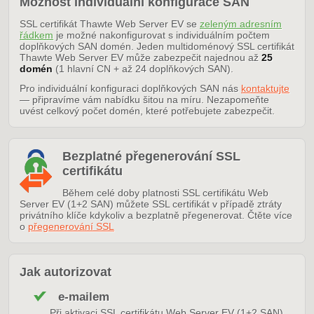
Možnost individuální konfigurace SAN
SSL certifikát Thawte Web Server EV se
zeleným adresním
řádkem
je možné nakonfigurovat s individuálním počtem
doplňkových SAN domén. Jeden multidoménový SSL certifikát
Thawte Web Server EV může zabezpečit najednou až
25
domén
(1 hlavní CN + až 24 doplňkových SAN).
Pro individuální konfiguraci doplňkových SAN nás
kontaktujte
— připravíme vám nabídku šitou na míru. Nezapomeňte
uvést celkový počet domén, které potřebujete zabezpečit.
Bezplatné přegenerování SSL
certifikátu
Během celé doby platnosti SSL certifikátu Web
Server EV (1+2 SAN) můžete SSL certifikát v případě ztráty
privátního klíče kdykoliv a bezplatně přegenerovat. Čtěte více
o
přegenerování SSL
Jak autorizovat
e-mailem
Při aktivaci SSL certifikátu Web Server EV (1+2 SAN)