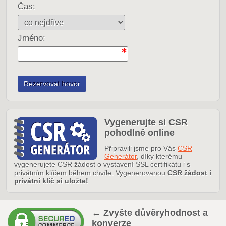
Čas:
Jméno:
Vygenerujte si CSR
pohodlně online
Připravili jsme pro Vás
CSR
Generátor
, díky kterému
vygenerujete CSR žádost o vystavení SSL certifikátu i s
privátním klíčem během chvíle. Vygenerovanou
CSR žádost i
privátní klíč si uložte!
← Zvyšte důvěryhodnost a
konverze