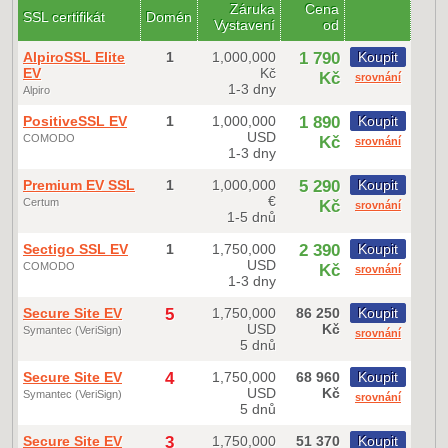
Záruka
Cena
SSL certifikát
Domén
Vystavení
od
AlpiroSSL Elite
1
1,000,000
1 790
Koupit
EV
Kč
Kč
srovnání
1-3 dny
Alpiro
PositiveSSL EV
1
1,000,000
1 890
Koupit
USD
COMODO
Kč
srovnání
1-3 dny
Premium EV SSL
1
1,000,000
5 290
Koupit
€
Certum
Kč
srovnání
1-5 dnů
Sectigo SSL EV
1
1,750,000
2 390
Koupit
USD
COMODO
Kč
srovnání
1-3 dny
Secure Site EV
5
1,750,000
86 250
Koupit
USD
Kč
Symantec (VeriSign)
srovnání
5 dnů
Secure Site EV
4
1,750,000
68 960
Koupit
USD
Kč
Symantec (VeriSign)
srovnání
5 dnů
Secure Site EV
3
1,750,000
51 370
Koupit