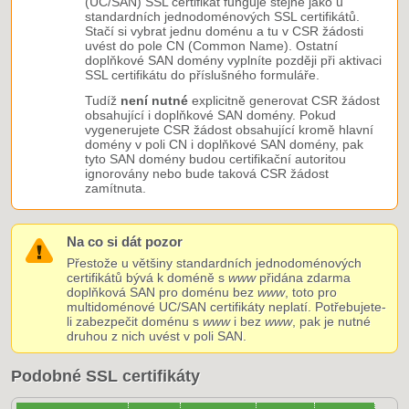
(UC/SAN) SSL certifikát funguje stejně jako u
standardních jednodoménových SSL certifikátů.
Stačí si vybrat jednu doménu a tu v CSR žádosti
uvést do pole CN (Common Name). Ostatní
doplňkové SAN domény vyplníte později při aktivaci
SSL certifikátu do příslušného formuláře.
Tudíž
není nutné
explicitně generovat CSR žádost
obsahující i doplňkové SAN domény. Pokud
vygenerujete CSR žádost obsahující kromě hlavní
domény v poli CN i doplňkové SAN domény, pak
tyto SAN domény budou certifikační autoritou
ignorovány nebo bude taková CSR žádost
zamítnuta.
Na co si dát pozor
Přestože u většiny standardních jednodoménových
certifikátů bývá k doméně s
www
přidána zdarma
doplňková SAN pro doménu bez
www
, toto pro
multidoménové UC/SAN certifikáty neplatí. Potřebujete-
li zabezpečit doménu s
www
i bez
www
, pak je nutné
druhou z nich uvést v poli SAN.
Podobné SSL certifikáty