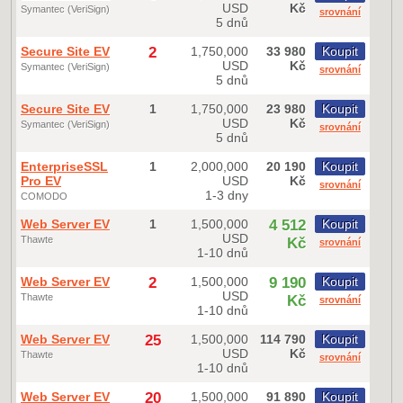
USD
Kč
Symantec (VeriSign)
srovnání
5 dnů
Secure Site EV
2
1,750,000
33 980
Koupit
USD
Kč
Symantec (VeriSign)
srovnání
5 dnů
Secure Site EV
1
1,750,000
23 980
Koupit
USD
Kč
Symantec (VeriSign)
srovnání
5 dnů
EnterpriseSSL
1
2,000,000
20 190
Koupit
Pro EV
USD
Kč
srovnání
1-3 dny
COMODO
Web Server EV
1
1,500,000
4 512
Koupit
USD
Thawte
Kč
srovnání
1-10 dnů
Web Server EV
2
1,500,000
9 190
Koupit
USD
Thawte
Kč
srovnání
1-10 dnů
Web Server EV
25
1,500,000
114 790
Koupit
USD
Kč
Thawte
srovnání
1-10 dnů
Web Server EV
20
1,500,000
91 890
Koupit