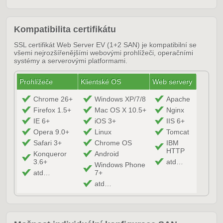
Kompatibilita certifikátu
SSL certifikát Web Server EV (1+2 SAN) je kompatibilní se
všemi nejrozšířenějšími webovými prohlížeči, operačními
systémy a serverovými platformami.
Prohlížeče
Klientské OS
Web servery
Chrome 26+
Windows XP/7/8
Apache
Firefox 1.5+
Mac OS X 10.5+
Nginx
IE 6+
iOS 3+
IIS 6+
Opera 9.0+
Linux
Tomcat
Safari 3+
Chrome OS
IBM
HTTP
Konqueror
Android
3.6+
atd…
Windows Phone
atd…
7+
atd…