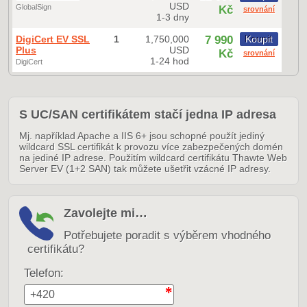
USD
GlobalSign
Kč
srovnání
1-3 dny
DigiCert EV SSL
1
1,750,000
7 990
Koupit
Plus
USD
Kč
srovnání
1-24 hod
DigiCert
S UC/SAN certifikátem stačí jedna IP adresa
Mj. například Apache a IIS 6+ jsou schopné použít jediný
wildcard SSL certifikát k provozu více zabezpečených domén
na jediné IP adrese. Použitím wildcard certifikátu Thawte Web
Server EV (1+2 SAN) tak můžete ušetřit vzácné IP adresy.
Zavolejte mi…
Potřebujete poradit s výběrem vhodného
certifikátu?
Telefon: