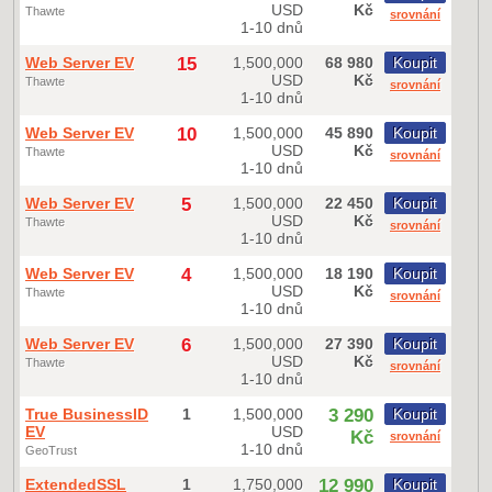
USD
Kč
Thawte
srovnání
1-10 dnů
Web Server EV
15
1,500,000
68 980
Koupit
USD
Kč
Thawte
srovnání
1-10 dnů
Web Server EV
10
1,500,000
45 890
Koupit
USD
Kč
Thawte
srovnání
1-10 dnů
Web Server EV
5
1,500,000
22 450
Koupit
USD
Kč
Thawte
srovnání
1-10 dnů
Web Server EV
4
1,500,000
18 190
Koupit
USD
Kč
Thawte
srovnání
1-10 dnů
Web Server EV
6
1,500,000
27 390
Koupit
USD
Kč
Thawte
srovnání
1-10 dnů
True BusinessID
1
1,500,000
3 290
Koupit
EV
USD
Kč
srovnání
1-10 dnů
GeoTrust
ExtendedSSL
1
1,750,000
12 990
Koupit