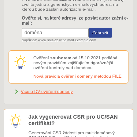
zvolíte jednu z generických e-mailových adres, na
kterou bude zaslán autorizační e-mail.
Ověřte si, na které adresy lze poslat autorizační e-
mail:
Například:
www.ssls.cz
nebo
mail.example.com
Ověření
souborem
od 15.10.2021 podléhá
novým pravidlům zajišťujícím rigoróznější
ověření kontroly nad doménou.
Nová pravidla ověření domény metodou FILE
Více o DV ověření domény
Jak vygenerovat CSR pro UC/SAN
certifikát?
Generování CSR žádosti pro multidoménový