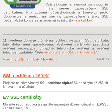
Vaši zákazníci si nemusí všimnout, že
máte server zabezpečený SSL
certifikátem. Pro zvýšení důvěryhodnosti a konverzí proto
doporučujeme umístit na všechny zabezpečené stránky SSL
pečeť. Vyšší konverze znamenají vyšší zisky.
Získat kód →
1)
Uvedená doba je průměrná rychlost vystavení SSL certifikátu;
tato doba není garantována. Vystavení certifikátu předchází
ověření organizace, případně telefonické ověření a ověření
totožnosti žadatele. Čtěte
více o ověření SSL certifikátů s EV
Všechny SSL certifikáty
Thawte
→
Rated
4
/5
SSL certifikát
/ 169 Kč
Přejděte na důvěryhodný
SSL certifikát AlpiroSSL
se silným až 256-bit
šifrováním a ušetřete.
EV SSL certifikáty
Chraňte svou reputaci
a zajistěte maximální důvěryhodnost s TLS/SSL
certifikátem s EV.