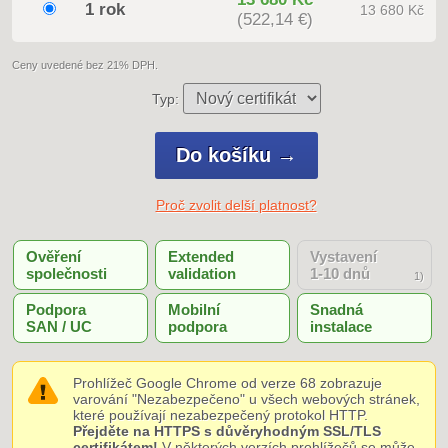
1 rok
13 680 Kč
(522,14 €)
Ceny uvedené bez 21% DPH.
Typ:
Proč zvolit delší platnost?
Ověření
Extended
Vystavení
společnosti
validation
1-10 dnů
1)
Podpora
Mobilní
Snadná
SAN / UC
podpora
instalace
Prohlížeč Google Chrome od verze 68 zobrazuje
varování "Nezabezpečeno" u všech webových stránek,
které používají nezabezpečený protokol HTTP.
Přejděte na HTTPS s důvěryhodným SSL/TLS
certifikátem!
V některých verzích prohlížečů se může