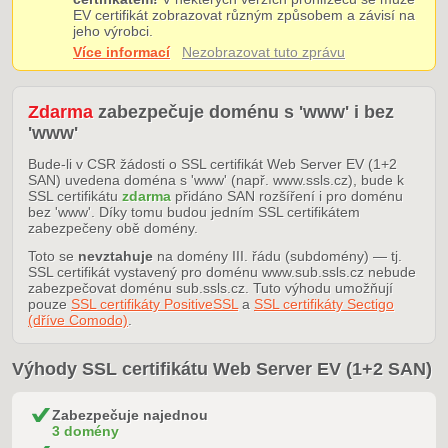
EV certifikát zobrazovat různým způsobem a závisí na
jeho výrobci.
Více informací
Nezobrazovat tuto zprávu
Zdarma
zabezpečuje doménu s 'www' i bez
'www'
Bude-li v CSR žádosti o SSL certifikát Web Server EV (1+2
SAN) uvedena doména s 'www' (např. www.ssls.cz), bude k
SSL certifikátu
zdarma
přidáno SAN rozšíření i pro doménu
bez 'www'. Díky tomu budou jedním SSL certifikátem
zabezpečeny obě domény.
Toto se
nevztahuje
na domény III. řádu (subdomény) — tj.
SSL certifikát vystavený pro doménu www.sub.ssls.cz nebude
zabezpečovat doménu sub.ssls.cz. Tuto výhodu umožňují
pouze
SSL certifikáty PositiveSSL
a
SSL certifikáty Sectigo
(dříve Comodo)
.
Výhody SSL certifikátu Web Server EV (1+2 SAN)
Zabezpečuje najednou
3 domény