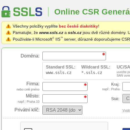
Online CSR Generá
Všechny položky vyplňte
bez české diakritiky
!
Pamatujte, že
www.ssls.cz
a
ssls.cz
jsou dvě různé domény. Uv
®
™
Používáte-li Microsoft
IIS
server, důrazně doporučujeme CSR 
Doména:
Standard SSL:
Wildcard SSL:
UC/SA
www.ssls.cz
*.ssls.cz
uveďte p
SAN uved
Firma:
Kraj:
např.: Praha
nebo celé jméno
Město:
Stát:
např.: Praha 10
Privátní klíč:
Vypln