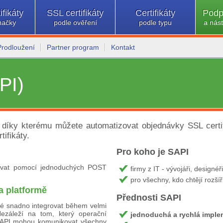
ifikáty
SSL certifikáty
Certifikáty
Podp
načky
podle ověření
podle typu
a nást
Prodloužení
Partner program
Kontakt
PI)
 díky kterému můžete automatizovat objednávky SSL certifi
tifikáty.
Pro koho je SAPI
ovat pomocí jednoduchých POST
firmy z IT - vývojáři, designé
pro všechny, kdo chtějí rozšíř
a platformě
Přednosti SAPI
né snadno integrovat během velmi
Nezáleží na tom, který operační
jednoduchá a rychlá impl
SAPI mohou komunikovat všechny