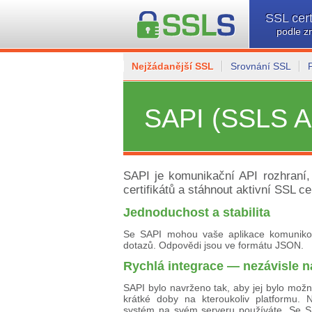
SSL cert
podle z
Nejžádanější SSL
Srovnání SSL
SAPI (SSLS A
SAPI je komunikační API rozhraní,
certifikátů a stáhnout aktivní SSL cer
Jednoduchost a stabilita
Se SAPI mohou vaše aplikace komunik
dotazů. Odpovědi jsou ve formátu JSON.
Rychlá integrace — nezávisle n
SAPI bylo navrženo tak, aby jej bylo mož
krátké doby na kteroukoliv platformu. 
systém na svém serveru používáte. Se 