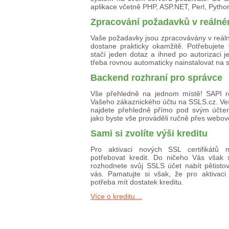
aplikace včetně PHP, ASP.NET, Perl, Python
Zpracování požadavků v reáln
Vaše požadavky jsou zpracovávány v reál
dostane prakticky okamžitě. Potřebujete 
stačí jeden dotaz a ihned po autorizaci 
třeba rovnou automaticky nainstalovat na s
Backend rozhraní pro správce
Vše přehledně na jednom místě! SAPI r
Vašeho zákaznického účtu na SSLS.cz. Veš
najdete přehledně přímo pod svým účtem,
jako byste vše prováděli ručně přes webov
Sami si zvolíte výši kreditu
Pro aktivaci nových SSL certifikátů 
potřebovat kredit. Do ničeho Vás však
rozhodnete svůj SSLS účet nabít pětisto
vás. Pamatujte si však, že pro aktivaci 
potřeba mít dostatek kreditu.
Více o kreditu…