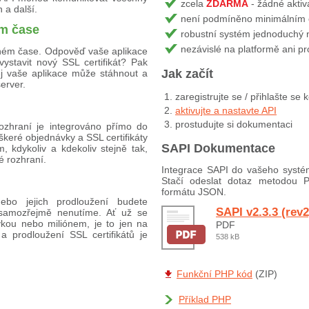
zcela
ZDARMA
- žádné aktiv
 a další.
není podmíněno minimálním o
ém čase
robustní systém jednoduchý 
nezávislé na platformě ani 
ném čase. Odpověď vaše aplikace
vystavit nový SSL certifikát? Pak
Jak začít
jej vaše aplikace může stáhnout a
erver.
zaregistrujte se / přihlašte se
aktivujte a nastavte API
prostudujte si dokumentaci
ozhraní je integrováno přímo do
keré objednávky a SSL certifikáty
SAPI Dokumentace
 kdykoliv a kdekoliv stejně tak,
é rozhraní.
Integrace SAPI do vašeho systé
Stačí odeslat dotaz metodou
formátu JSON.
nebo jejich prodloužení budete
SAPI v2.3.3 (rev2
 samozřejmě nenutíme. Ať už se
vkou nebo miliónem, je to jen na
PDF
a prodloužení SSL certifikátů je
538 kB
Funkční PHP kód
(ZIP)
Příklad PHP