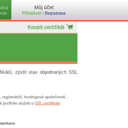
ora
Můj účet
roje
Přihlášení
|
Registrace
Koupit certifikát
kátů, zjistit stav objednaných SSL
ři, registrátoři, hostingové společnosti…
it portfolio služeb o
SSL certifikáty
ementace