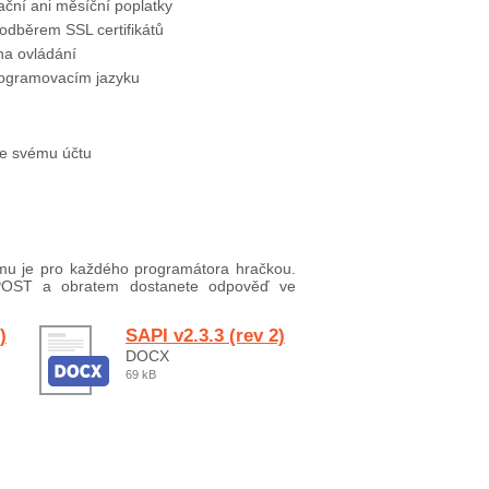
ační ani měsíční poplatky
dběrem SSL certifikátů
na ovládání
programovacím jazyku
 ke svému účtu
mu je pro každého programátora hračkou.
 POST a obratem dostanete odpověď ve
)
SAPI v2.3.3 (rev 2)
DOCX
69 kB