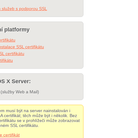
h služeb s podporou SSL
ní platformy
rtifikátu
stalace SSL certifikátu
L certifikátu
ifikátu
OS X Server:
(služby Web a Mail)
em musí být na server nainstalován i
 certifikát; těch může být i několik. Bez
ertifikátu se v prohlížeči může zobrazovat
ném SSL certifikátu.
 certifikát