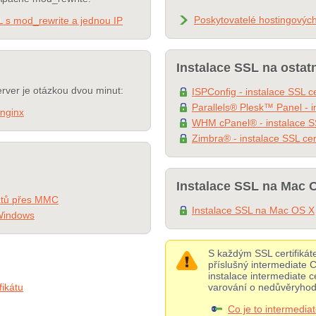
Poskytovatelé hostingovýc
 s mod_rewrite a jednou IP
Instalace SSL na ostat
erver je otázkou dvou minut:
ISPConfig - instalace SSL ce
Parallels® Plesk™ Panel - in
 nginx
WHM cPanel® - instalace SS
Zimbra® - instalace SSL cert
Instalace SSL na Mac 
ikátů přes MMC
Instalace SSL na Mac OS X
 Windows
S každým SSL certifikát
příslušný intermediate CA
instalace intermediate c
fikátu
varování o nedůvěryhod
Co je to intermediate