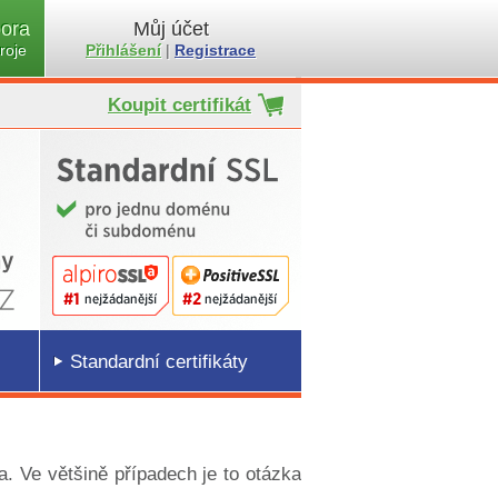
ora
Můj účet
roje
Přihlášení
|
Registrace
Koupit certifikát
Standardní certifikáty
a. Ve většině případech je to otázka