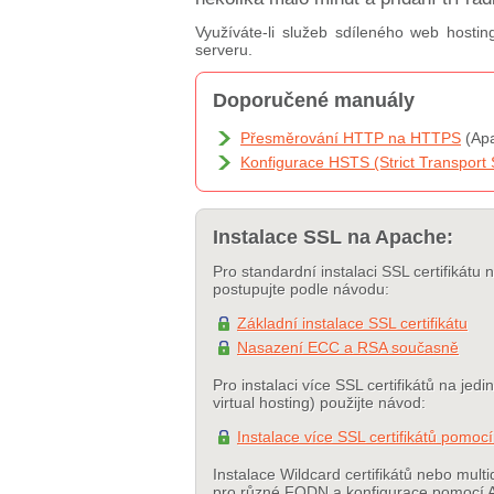
Využíváte-li služeb sdíleného web hostin
serveru.
Doporučené manuály
Přesměrování HTTP na HTTPS
(Apa
Konfigurace HSTS (Strict Transport 
Instalace SSL na Apache:
Pro standardní instalaci SSL certifikátu
postupujte podle návodu:
Základní instalace SSL certifikátu
Nasazení ECC a RSA současně
Pro instalaci více SSL certifikátů na jedi
virtual hosting) použijte návod:
Instalace více SSL certifikátů pomocí
Instalace Wildcard certifikátů nebo mul
pro různé FQDN a konfigurace pomocí 