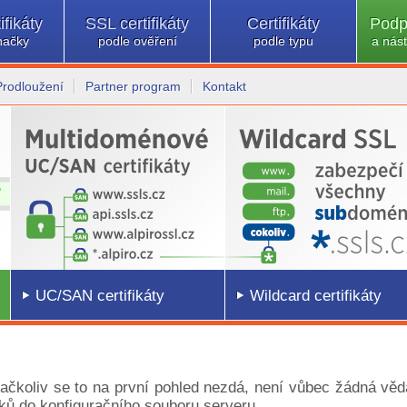
ifikáty
SSL certifikáty
Certifikáty
Podp
načky
podle ověření
podle typu
a nást
Prodloužení
Partner program
Kontakt
UC/SAN certifikáty
Wildcard certifikáty
, ačkoliv se to na první pohled nezdá, není vůbec žádná věd
dků do konfiguračního souboru serveru.