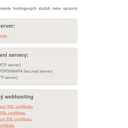
zovatele hostingových služeb nebo správce
erver:
rver
vní servery:
TP server)
POP3/IMAP4 Secured server)
P server)
ný webhosting
ce SSL certifikátu
SSL certifikátu
ace SSL certifikátu
rtifikátu