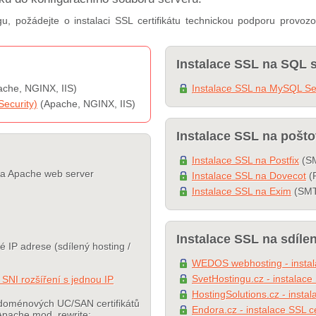
gu, požádejte o instalaci SSL certifikátu technickou podporu provo
Instalace SSL na SQL s
che, NGINX, IIS)
Instalace SSL na MySQL Se
Security)
(Apache, NGINX, IIS)
Instalace SSL na pošto
Instalace SSL na Postfix
(SM
 na Apache web server
Instalace SSL na Dovecot
(
Instalace SSL na Exim
(SMT
Instalace SSL na sdíle
né IP adrese (sdílený hosting /
WEDOS webhosting - instala
SvetHostingu.cz - instalace 
 SNI rozšíření s jednou IP
HostingSolutions.cz - instal
tidoménových UC/SAN certifikátů
Endora.cz - instalace SSL ce
Apache mod_rewrite: