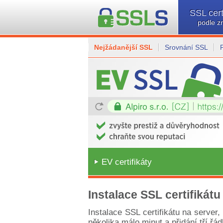
SSL cert
podle z
Nejžádanější SSL
Srovnání SSL
EV certifikáty
Instalace SSL certifikátu
Instalace SSL certifikátu na server
několika málo minut a přidání tří řá