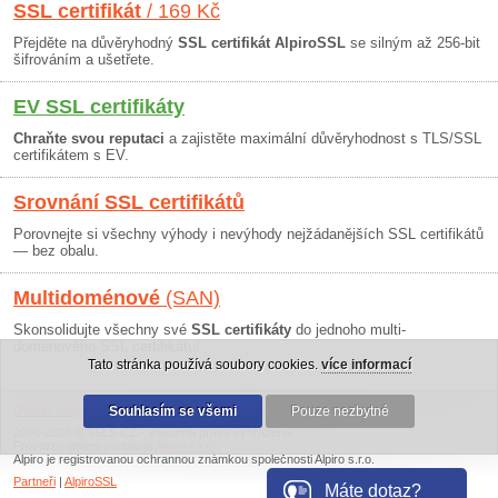
SSL certifikát
/ 169 Kč
Přejděte na důvěryhodný
SSL certifikát AlpiroSSL
se silným až 256-bit
šifrováním a ušetřete.
EV SSL certifikáty
Chraňte svou reputaci
a zajistěte maximální důvěryhodnost s TLS/SSL
certifikátem s EV.
Srovnání SSL certifikátů
Porovnejte si všechny výhody i nevýhody nejžádanějších SSL certifikátů
— bez obalu.
Multidoménové
(SAN)
Skonsolidujte všechny své
SSL certifikáty
do jednoho multi-
doménového SSL certifikátu!
Tato stránka používá soubory cookies.
více informací
Osobní údaje
|
Obchodní podmínky
Souhlasím se všemi
|
30 dní záruka
Pouze nezbytné
2006-2026 © SSLS.CZ - Všechna práva vyhrazena.
Provozovatelem portálu je
Alpiro s.r.o.
Alpiro je registrovanou ochrannou známkou společnosti Alpiro s.r.o.
Partneři
|
AlpiroSSL
Máte dotaz?