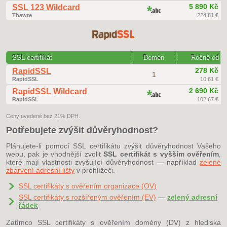
5 890 Kč
SSL 123 Wildcard
Thawte
224,81 €
SSL certifikát
Domén
Ročně od
278 Kč
RapidSSL
1
RapidSSL
10,61 €
2 690 Kč
RapidSSL Wildcard
RapidSSL
102,67 €
Ceny uvedené bez 21% DPH.
Potřebujete zvýšit důvěryhodnost?
Plánujete-li pomocí SSL certifikátu zvýšit důvěryhodnost Vašeho
webu, pak je vhodnější zvolit
SSL certifikát s vyšším ověřením
,
které mají vlastnosti zvyšující důvěryhodnost — například
zelené
zbarvení adresní lišty
v prohlížeči.
SSL certifikáty s ověřením organizace (OV)
SSL certifikáty s rozšířeným ověřením (EV)
—
zelený adresní
řádek
Zatímco SSL certifikáty s ověřením domény (DV) z hlediska