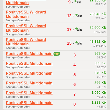
17 955 Kč
9
×
Multidomain
685,31 €
Sectigo (Comodo)
PositiveSSL Wildcard
23 940 Kč
12
×
Multidomain
913,74 €
Sectigo (Comodo)
PositiveSSL Wildcard
32 900 Kč
17
×
Multidomain
1 255,73 €
Sectigo (Comodo)
PositiveSSL Wildcard
48 382 Kč
25
×
Multidomain
1 846,64 €
Sectigo (Comodo)
369 Kč
PositiveSSL Multidomain
TIP
3
Sectigo (Comodo)
14,08 €
539 Kč
PositiveSSL Multidomain
4
Sectigo (Comodo)
20,57 €
679 Kč
PositiveSSL Multidomain
5
Sectigo (Comodo)
25,92 €
899 Kč
PositiveSSL Multidomain
6
Sectigo (Comodo)
34,31 €
1 050 Kč
PositiveSSL Multidomain
7
Sectigo (Comodo)
40,08 €
1 299 Kč
PositiveSSL Multidomain
8
Sectigo (Comodo)
49,58 €