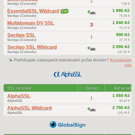
1
Sectigo (Comodo)
7,98 €
1 990 Kč
EssentialSSL Wildcard
TIP
Sectigo (Comodo)
75,95 €
1 840 Kč
Multidomain DV SSL
3
Sectigo (Comodo)
70,23 €
990 Kč
Sectigo SSL
1
Sectigo (Comodo)
37,79 €
3 590 Kč
Sectigo SSL Wildcard
Sectigo (Comodo)
137,02 €
↳
Potřebujete zabezpečit individuální počet domén?
Kontaktujte
nás
SSL certifikát
Domén
Ročně od
1 059 Kč
AlphaSSL
1
AlphaSSL
40,42 €
2 790 Kč
AlphaSSL Wildcard
AlphaSSL
106,49 €