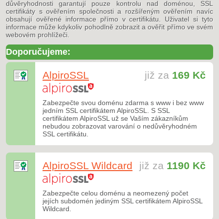
důvěryhodnosti garantují pouze kontrolu nad doménou, SSL
certifikáty s ověřením společnosti a rozšířeným ověřením navíc
obsahují ověřené informace přímo v certifikátu. Uživatel si tyto
informace může kdykoliv pohodlně zobrazit a ověřit přímo ve svém
webovém prohlížeči.
Doporučujeme:
AlpiroSSL
již za
169 Kč
Zabezpečte svou doménu zdarma s www i bez www
jedním SSL certifikátem AlpiroSSL. S SSL
certifikátem AlpiroSSL už se Vaším zákazníkům
nebudou zobrazovat varování o nedůvěryhodném
SSL certifikátu.
AlpiroSSL Wildcard
již za
1190 Kč
Zabezpečte celou doménu a neomezený počet
jejích subdomén jediným SSL certifikátem AlpiroSSL
Wildcard.