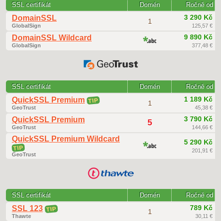
SSL certifikát
Domén
Ročně od
3 290 Kč
DomainSSL
1
GlobalSign
125,57 €
9 890 Kč
DomainSSL Wildcard
GlobalSign
377,48 €
SSL certifikát
Domén
Ročně od
1 189 Kč
QuickSSL Premium
TIP
1
GeoTrust
45,38 €
3 790 Kč
QuickSSL Premium
5
GeoTrust
144,66 €
QuickSSL Premium Wildcard
5 290 Kč
TIP
201,91 €
GeoTrust
SSL certifikát
Domén
Ročně od
789 Kč
SSL 123
TIP
1
Thawte
30,11 €