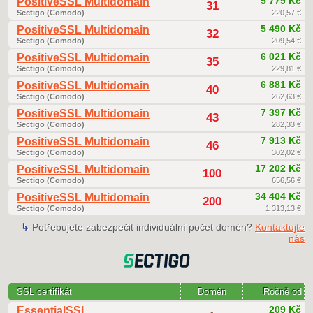
5 779 Kč
PositiveSSL Multidomain
31
Sectigo (Comodo)
220,57 €
5 490 Kč
PositiveSSL Multidomain
32
Sectigo (Comodo)
209,54 €
6 021 Kč
PositiveSSL Multidomain
35
Sectigo (Comodo)
229,81 €
6 881 Kč
PositiveSSL Multidomain
40
Sectigo (Comodo)
262,63 €
7 397 Kč
PositiveSSL Multidomain
43
Sectigo (Comodo)
282,33 €
7 913 Kč
PositiveSSL Multidomain
46
Sectigo (Comodo)
302,02 €
17 202 Kč
PositiveSSL Multidomain
100
Sectigo (Comodo)
656,56 €
34 404 Kč
PositiveSSL Multidomain
200
Sectigo (Comodo)
1 313,13 €
↳
Potřebujete zabezpečit individuální počet domén?
Kontaktujte
nás
SSL certifikát
Domén
Ročně od
209 Kč
EssentialSSL