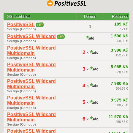
SSL certifikát
Domén
Ročně od
189 Kč
PositiveSSL
TIP
1
Sectigo (Comodo)
7,21 €
1 590 Kč
PositiveSSL Wildcard
TIP
Sectigo (Comodo)
60,69 €
PositiveSSL Wildcard
3 990 Kč
2
×
Multidomain
152,29 €
Sectigo (Comodo)
PositiveSSL Wildcard
5 985 Kč
3
×
Multidomain
228,44 €
Sectigo (Comodo)
PositiveSSL Wildcard
7 980 Kč
4
×
Multidomain
304,58 €
Sectigo (Comodo)
PositiveSSL Wildcard
9 975 Kč
5
×
Multidomain
380,73 €
Sectigo (Comodo)
PositiveSSL Wildcard
11 970 Kč
6
×
Multidomain
456,87 €
Sectigo (Comodo)
PositiveSSL Wildcard