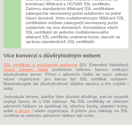
kombinací Wildcard a UC/SAN SSL certifikátu.
Zatímco standardním Wildcard SSL certifikátem
zabezpečíte neomezený počet subdomén na jedné
hlavní doméně, tímto multidoménovým Wildcard SSL
certifikátem můžete zabezpečit neomezený počet
subdomén na více doménách. Konsolidace všech
SSL certifikátů do jednoho multidoménového
wildcard SSL certifikátu znamená konec starostí se
správou standardních SSL certifikátů.
Více konverzí s důvěryhodným webem
SSL certifikáty s rozšířeným ověřením
(EV, Extended Validation)
zbarví adresní řádek
prohlížeče zelenou barvou indikující
důvěryhodný server. Přímo v adresním řádku se navíc zobrazí
název organizace, pro kterou byl SSL certifikát vystaven.
Maximalizujete tak důvěryhodnost Vašeho serveru a tím zvýšíte i
zisky.
Jednoduše řečeno, pakliže Vám uživatel důvěřuje, pak se výrazně
zvyšují šance, že u Vás nakoupí. Na SSL certifikáty se zeleným
adresním řádkem se spoléhají mj. všechny banky, platební brány,
velké
e-shopy
i vládní organizace. A přitom jsou náklady na SSL
certifikát se zeleným adresním řádkem tak nízké…