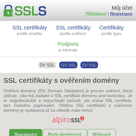
Můj účet
Přihlášení
|
Registrace
SSL certifikáty
SSL certifikáty
Certifikáty
podle značky
podle ověření
podle typu
Podpora
a nástroje
DV SSL
OV SSL
EV SSL
SSL certifikáty s ověřením domény
Ověření domény (DV, Domain Validation) je proces ověření, který
zjišťuje, zda má žadatel o SSL certifikát doménu pod kontrolou. Je
to nejjednodušší a nejrychlejší způsob, jak získat SSL certifikát,
bez žádného papírování. Většina SSL certifikátů s ověřením
domény je vystavena již za několik málo minut.
Standardní
Multi-doménové
Wildcard