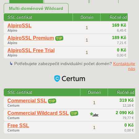
Multi-doménové Wildcard
SSL certifikát
Domén
Ročně od
169 Kč
AlpiroSSL
1
Alpiro
6,45 €
189 Kč
AlpiroSSL Premium
TIP
1
Alpiro
7,21 €
0 Kč
AlpiroSSL Free Trial
1
Alpiro
0,00 €
↳
Potřebujete zabezpečit individuální počet domén?
Kontaktujte
nás
SSL certifikát
Domén
Ročně od
319 Kč
Commercial SSL
TIP
1
Certum
12,18 €
2 090 Kč
Commercial Wildcard SSL
TIP
Certum
79,77 €
0 Kč
Free SSL
1
Certum
0,00 €