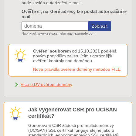
bude zaslán autorizační e-mail.
Ověřte si, na které adresy lze poslat autorizační e-
mail:
Například:
www.ssls.cz
nebo
mail.example.com
Ověření
souborem
od 15.10.2021 podléhá
novým pravidlům zajišťujícím rigoróznější
ověření kontroly nad doménou.
Nová pravidla ověření domény metodou FILE
Více o DV ověření domény
Jak vygenerovat CSR pro UC/SAN
certifikát?
Generování CSR žádosti pro multidoménový
(UC/SAN) SSL certifikát funguje stejně jako u
standardních jednodoménových SSL certifikátů.