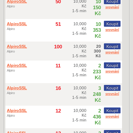
AlpiroSSL
50
10,000
10
Koupit
Kč
Alpiro
150
srovnání
1-5 min
Kč
AlpiroSSL
51
10,000
10
Koupit
Kč
Alpiro
353
srovnání
1-5 min
Kč
AlpiroSSL
100
10,000
20
Koupit
Kč
300
Alpiro
srovnání
1-5 min
Kč
AlpiroSSL
11
10,000
2
Koupit
Kč
Alpiro
233
srovnání
1-5 min
Kč
AlpiroSSL
16
10,000
3
Koupit
Kč
Alpiro
248
srovnání
1-5 min
Kč
AlpiroSSL
12
10,000
2
Koupit
Kč
Alpiro
436
srovnání
1-5 min
Kč