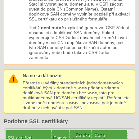
Stačí si vybrat jednu doménu a tu v CSR žádosti
uvést do pole CN (Common Name). Ostatní
doplňkové SAN domény vyplníte později při aktivaci
SSL certifikátu do příslušného formuláře.
Tudíž
není nutné
explicitně generovat CSR žádost
obsahující i doplňkové SAN domény. Pokud
vygenerujete CSR žádost obsahující kromě hlavní
domény v poli CN i doplňkové SAN domény, pak
tyto SAN domény budou certifikační autoritou
ignorovány nebo bude taková CSR žádost
zamítnuta.
Na co si dát pozor
Přestože u většiny standardních jednodoménových
certifikátů bývá k doméně s
www
přidána zdarma
doplňková SAN pro doménu bez
www
, toto pro
multidoménové UC/SAN certifikáty neplatí. Potřebujete-
li zabezpečit doménu s
www
i bez
www
, pak je nutné
druhou z nich uvést v poli SAN.
Podobné SSL certifikáty
Záruka
Cena
SSL certifikát
Domén