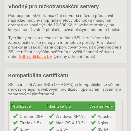
Vhodný pro nízkotransakční servery
Pod pojmem nízkotransakční server si můžete představit
například malý e-shop (internetový obchod) s měsíčními
obraty v celkové výši do 10,000 Kč, či webové stránky, na
kterých se uživatelé přihlašují uživatelským jménem a heslem.
Tyto limity nejsou technické a tímto SSL certifikátem lze
zabezpečit i velké eshopy a internetové portály. Pro takové
projekty je však důrazně doporučováno využít důvěryhodnější
SSL certifikát s vyšším ověřením a vyšší finanční zárukou
nebo
SSL certifikát s EV
(zelený adresní řádek).
Kompatibilita certifikátu
SSL certifikát AlpiroSSL (1+79 SAN) je kompatibilní se všemi
nejrozšířenějšími webovými prohlížeči, operačními systémy a
serverovými platformami.
Prohlížeče
Klientské OS
Web servery
Chrome 26+
Windows XP/7/8
Apache
Firefox 1.5+
Mac OS X 10.5+
Nginx
IE 6+
iOS 3+
IIS 6+