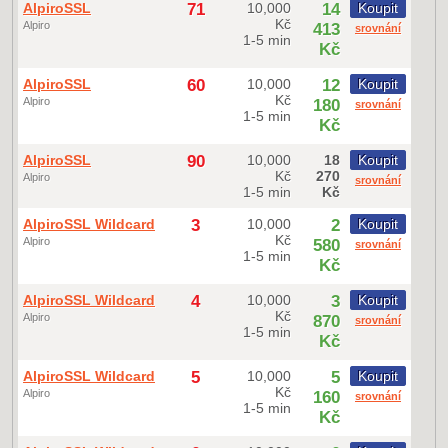
AlpiroSSL
71
10,000
14
Koupit
Kč
Alpiro
413
srovnání
1-5 min
Kč
AlpiroSSL
60
10,000
12
Koupit
Kč
Alpiro
180
srovnání
1-5 min
Kč
AlpiroSSL
90
10,000
18
Koupit
Kč
270
Alpiro
srovnání
1-5 min
Kč
AlpiroSSL Wildcard
3
10,000
2
Koupit
Kč
Alpiro
580
srovnání
1-5 min
Kč
AlpiroSSL Wildcard
4
10,000
3
Koupit
Kč
Alpiro
870
srovnání
1-5 min
Kč
AlpiroSSL Wildcard
5
10,000
5
Koupit
Kč
Alpiro
160
srovnání
1-5 min
Kč