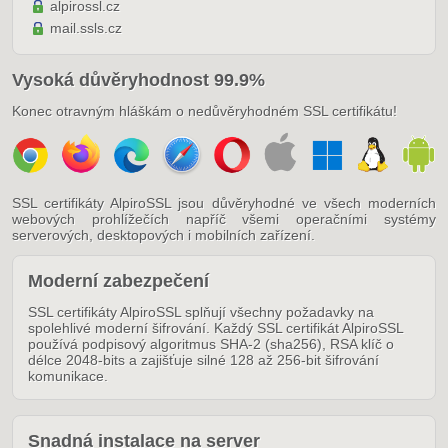
alpirossl.cz
mail.ssls.cz
Vysoká důvěryhodnost 99.9%
Konec otravným hláškám o nedůvěryhodném SSL certifikátu!
SSL certifikáty AlpiroSSL jsou důvěryhodné ve všech moderních
webových prohlížečích napříč všemi operačními systémy
serverových, desktopových i mobilních zařízení.
Moderní zabezpečení
SSL certifikáty AlpiroSSL splňují všechny požadavky na
spolehlivé moderní šifrování. Každý SSL certifikát AlpiroSSL
používá podpisový algoritmus SHA-2 (sha256), RSA klíč o
délce 2048-bits a zajišťuje silné 128 až 256-bit šifrování
komunikace.
Snadná instalace na server