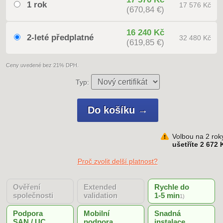
1 rok
17 576 Kč
(670,84 €)
16 240 Kč
2-leté předplatné
32 480 Kč
(619,85 €)
Ceny uvedené bez 21% DPH.
Typ:
Volbou na 2 rok
ušetříte 2 672 
Proč zvolit delší platnost?
Ověření
Extended
Rychle do
společnosti
validation
1-5 min
1)
Podpora
Mobilní
Snadná
SAN / UC
podpora
instalace