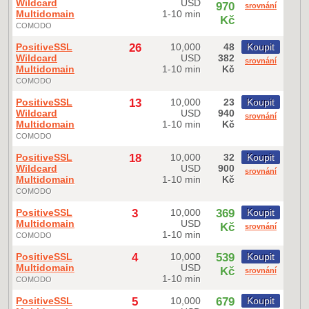
Wildcard
USD
970
srovnání
Multidomain
1-10 min
Kč
COMODO
PositiveSSL
26
10,000
48
Koupit
Wildcard
USD
382
srovnání
Multidomain
1-10 min
Kč
COMODO
PositiveSSL
13
10,000
23
Koupit
Wildcard
USD
940
srovnání
Multidomain
1-10 min
Kč
COMODO
PositiveSSL
18
10,000
32
Koupit
Wildcard
USD
900
srovnání
Multidomain
1-10 min
Kč
COMODO
PositiveSSL
3
10,000
369
Koupit
Multidomain
USD
Kč
srovnání
1-10 min
COMODO
PositiveSSL
4
10,000
539
Koupit
Multidomain
USD
Kč
srovnání
1-10 min
COMODO
PositiveSSL
5
10,000
679
Koupit