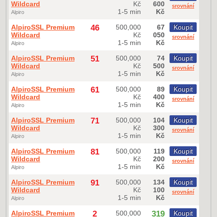
Wildcard
Kč
600
srovnání
1-5 min
Kč
Alpiro
AlpiroSSL Premium
46
500,000
67
Koupit
Wildcard
Kč
050
srovnání
1-5 min
Kč
Alpiro
AlpiroSSL Premium
51
500,000
74
Koupit
Wildcard
Kč
500
srovnání
1-5 min
Kč
Alpiro
AlpiroSSL Premium
61
500,000
89
Koupit
Wildcard
Kč
400
srovnání
1-5 min
Kč
Alpiro
AlpiroSSL Premium
71
500,000
104
Koupit
Wildcard
Kč
300
srovnání
1-5 min
Kč
Alpiro
AlpiroSSL Premium
81
500,000
119
Koupit
Wildcard
Kč
200
srovnání
1-5 min
Kč
Alpiro
AlpiroSSL Premium
91
500,000
134
Koupit
Wildcard
Kč
100
srovnání
1-5 min
Kč
Alpiro
AlpiroSSL Premium
2
500,000
319
Koupit