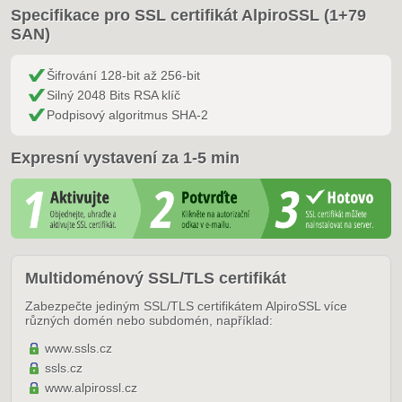
Specifikace pro SSL certifikát AlpiroSSL (1+79
SAN)
Šifrování 128-bit až 256-bit
Silný 2048 Bits RSA klíč
Podpisový algoritmus SHA-2
Expresní vystavení za 1-5 min
Multidoménový SSL/TLS certifikát
Zabezpečte jediným SSL/TLS certifikátem AlpiroSSL více
různých domén nebo subdomén, například:
www.ssls.cz
ssls.cz
www.alpirossl.cz