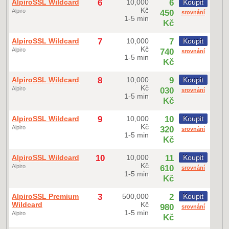
AlpiroSSL Wildcard
6
10,000
6
Koupit
Kč
Alpiro
450
srovnání
1-5 min
Kč
AlpiroSSL Wildcard
7
10,000
7
Koupit
Kč
Alpiro
740
srovnání
1-5 min
Kč
AlpiroSSL Wildcard
8
10,000
9
Koupit
Kč
Alpiro
030
srovnání
1-5 min
Kč
AlpiroSSL Wildcard
9
10,000
10
Koupit
Kč
Alpiro
320
srovnání
1-5 min
Kč
AlpiroSSL Wildcard
10
10,000
11
Koupit
Kč
Alpiro
610
srovnání
1-5 min
Kč
AlpiroSSL Premium
3
500,000
2
Koupit
Wildcard
Kč
980
srovnání
1-5 min
Alpiro
Kč