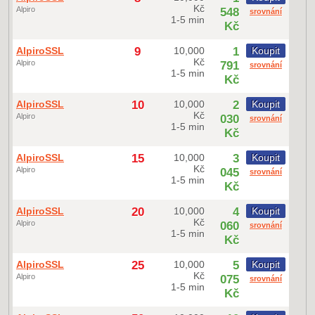
Kč
Alpiro
548
srovnání
1-5 min
Kč
AlpiroSSL
9
10,000
1
Koupit
Kč
Alpiro
791
srovnání
1-5 min
Kč
AlpiroSSL
10
10,000
2
Koupit
Kč
Alpiro
030
srovnání
1-5 min
Kč
AlpiroSSL
15
10,000
3
Koupit
Kč
Alpiro
045
srovnání
1-5 min
Kč
AlpiroSSL
20
10,000
4
Koupit
Kč
Alpiro
060
srovnání
1-5 min
Kč
AlpiroSSL
25
10,000
5
Koupit
Kč
Alpiro
075
srovnání
1-5 min
Kč