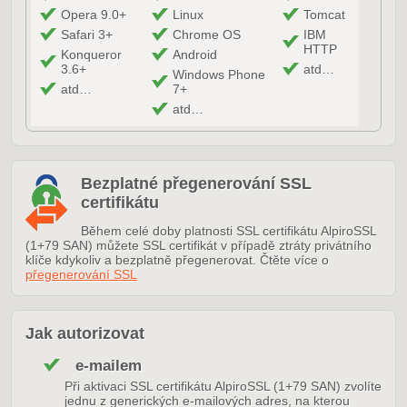
Opera 9.0+
Linux
Tomcat
Safari 3+
Chrome OS
IBM
HTTP
Konqueror
Android
3.6+
atd…
Windows Phone
atd…
7+
atd…
Bezplatné přegenerování SSL
certifikátu
Během celé doby platnosti SSL certifikátu AlpiroSSL
(1+79 SAN) můžete SSL certifikát v případě ztráty privátního
klíče kdykoliv a bezplatně přegenerovat. Čtěte více o
přegenerování SSL
Jak autorizovat
e-mailem
Při aktivaci SSL certifikátu AlpiroSSL (1+79 SAN) zvolíte
jednu z generických e-mailových adres, na kterou