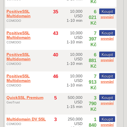
Kč
PositiveSSL
35
10,000
6
Koupit
Multidomain
USD
021
srovnání
1-10 min
COMODO
Kč
PositiveSSL
43
10,000
7
Koupit
Multidomain
USD
397
srovnání
1-10 min
COMODO
Kč
PositiveSSL
40
10,000
6
Koupit
Multidomain
USD
881
srovnání
1-10 min
COMODO
Kč
PositiveSSL
46
10,000
7
Koupit
Multidomain
USD
913
srovnání
1-10 min
COMODO
Kč
QuickSSL Premium
5
500,000
3
Koupit
USD
GeoTrust
790
srovnání
1-15 min
Kč
Multidomain DV SSL
3
250,000
1
Koupit
USD
COMODO
840
srovnání