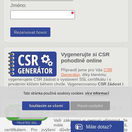
Jméno:
Vygenerujte si CSR
pohodlně online
Připravili jsme pro Vás
CSR
Generátor
, díky kterému
vygenerujete CSR žádost o vystavení SSL certifikátu i s
privátním klíčem během chvíle. Vygenerovanou
CSR žádost i
privátní klíč si uložte!
Tato stránka používá soubory cookies.
více informací
Souhlasím se všemi
Pouze nezbytné
← Zvyšte důvěryhodnost a
konverze
Vaši zákazníci si nemusí všimnout, že
máte server zabezpečený SSL
Máte dotaz?
certifikátem. Pro zvýšení důvěryhodnosti a konverzí proto