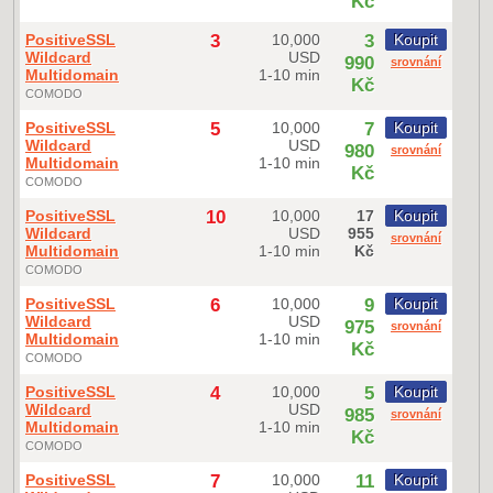
Kč
PositiveSSL
3
10,000
3
Koupit
Wildcard
USD
990
srovnání
Multidomain
1-10 min
Kč
COMODO
PositiveSSL
5
10,000
7
Koupit
Wildcard
USD
980
srovnání
Multidomain
1-10 min
Kč
COMODO
PositiveSSL
10
10,000
17
Koupit
Wildcard
USD
955
srovnání
Multidomain
1-10 min
Kč
COMODO
PositiveSSL
6
10,000
9
Koupit
Wildcard
USD
975
srovnání
Multidomain
1-10 min
Kč
COMODO
PositiveSSL
4
10,000
5
Koupit
Wildcard
USD
985
srovnání
Multidomain
1-10 min
Kč
COMODO
PositiveSSL
7
10,000
11
Koupit