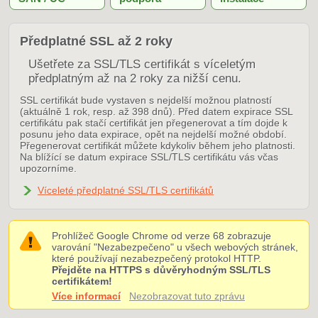
Předplatné SSL až 2 roky
Ušetřete za SSL/TLS certifikát s víceletým
předplatným až na 2 roky za nižší cenu.
SSL certifikát bude vystaven s nejdelší možnou platností
(aktuálně 1 rok, resp. až 398 dnů). Před datem expirace SSL
certifikátu pak stačí certifikát jen přegenerovat a tím dojde k
posunu jeho data expirace, opět na nejdelší možné období.
Přegenerovat certifikát můžete kdykoliv během jeho platnosti.
Na blížící se datum expirace SSL/TLS certifikátu vás včas
upozorníme.
Víceleté předplatné SSL/TLS certifikátů
Prohlížeč Google Chrome od verze 68 zobrazuje
varování "Nezabezpečeno" u všech webových stránek,
které používají nezabezpečený protokol HTTP.
Přejděte na HTTPS s důvěryhodným SSL/TLS
certifikátem!
Více informací
Nezobrazovat tuto zprávu