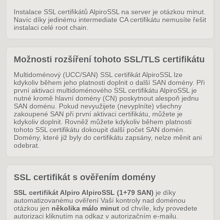
Instalace SSL certifikátů AlpiroSSL na server je otázkou minut.
Navíc díky jedinému intermediate CA certifikátu nemusíte řešit
instalaci celé root chain.
Možnosti rozšíření tohoto SSL/TLS certifikátu
Multidoménový (UCC/SAN) SSL certifikát AlpiroSSL lze
kdykoliv během jeho platnosti doplnit o další SAN domény. Při
první aktivaci multidoménového SSL certifikátu AlpiroSSL je
nutné kromě hlavní domény (CN) poskytnout alespoň jednu
SAN doménu. Pokud nevyužijete (nevyplníte) všechny
zakoupené SAN při první aktivaci certifikátu, můžete je
kdykoliv doplnit. Rovněž můžete kdykoliv během platnosti
tohoto SSL certifikátu dokoupit další počet SAN domén.
Domény, které již byly do certifikátu zapsány, nelze měnit ani
odebrat.
SSL certifikát s ověřením domény
SSL certifikát Alpiro AlpiroSSL (1+79 SAN)
je díky
automatizovanému ověření Vaší kontroly nad doménou
otázkou jen
několika málo minut
od chvíle, kdy provedete
autorizaci kliknutím na odkaz v autorizačním e-mailu.