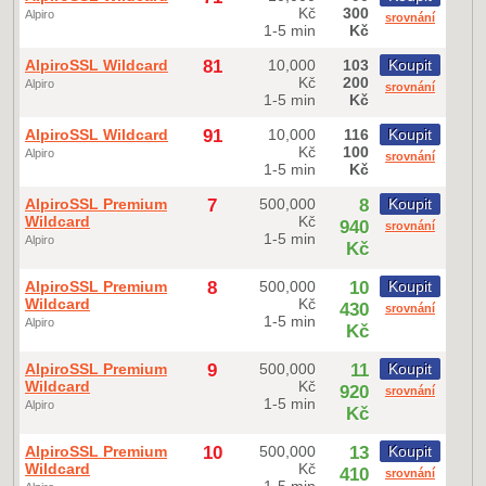
Kč
300
Alpiro
srovnání
1-5 min
Kč
AlpiroSSL Wildcard
81
10,000
103
Koupit
Kč
200
Alpiro
srovnání
1-5 min
Kč
AlpiroSSL Wildcard
91
10,000
116
Koupit
Kč
100
Alpiro
srovnání
1-5 min
Kč
AlpiroSSL Premium
7
500,000
8
Koupit
Wildcard
Kč
940
srovnání
1-5 min
Alpiro
Kč
AlpiroSSL Premium
8
500,000
10
Koupit
Wildcard
Kč
430
srovnání
1-5 min
Alpiro
Kč
AlpiroSSL Premium
9
500,000
11
Koupit
Wildcard
Kč
920
srovnání
1-5 min
Alpiro
Kč
AlpiroSSL Premium
10
500,000
13
Koupit
Wildcard
Kč
410
srovnání