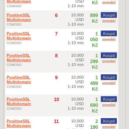
Multidomain
USD
Kč
srovnání
1-10 min
COMODO
PositiveSSL
6
10,000
899
Koupit
Multidomain
USD
Kč
srovnání
1-10 min
COMODO
PositiveSSL
7
10,000
1
Koupit
Multidomain
USD
050
srovnání
1-10 min
COMODO
Kč
PositiveSSL
8
10,000
1
Koupit
Multidomain
USD
299
srovnání
1-10 min
COMODO
Kč
PositiveSSL
9
10,000
1
Koupit
Multidomain
USD
499
srovnání
1-10 min
COMODO
Kč
PositiveSSL
10
10,000
1
Koupit
Multidomain
USD
690
srovnání
1-10 min
COMODO
Kč
PositiveSSL
11
10,000
2
Koupit
Multidomain
USD
190
srovnání