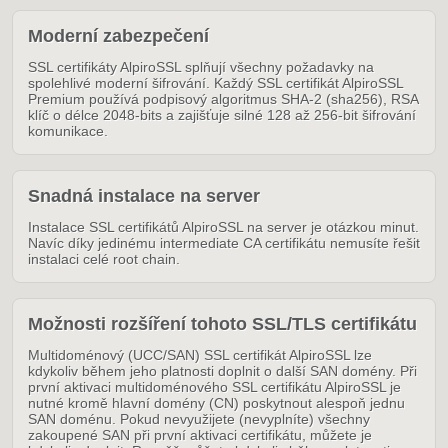
Moderní zabezpečení
SSL certifikáty AlpiroSSL splňují všechny požadavky na
spolehlivé moderní šifrování. Každý SSL certifikát AlpiroSSL
Premium používá podpisový algoritmus SHA-2 (sha256), RSA
klíč o délce 2048-bits a zajišťuje silné 128 až 256-bit šifrování
komunikace.
Snadná instalace na server
Instalace SSL certifikátů AlpiroSSL na server je otázkou minut.
Navíc díky jedinému intermediate CA certifikátu nemusíte řešit
instalaci celé root chain.
Možnosti rozšíření tohoto SSL/TLS certifikátu
Multidoménový (UCC/SAN) SSL certifikát AlpiroSSL lze
kdykoliv během jeho platnosti doplnit o další SAN domény. Při
první aktivaci multidoménového SSL certifikátu AlpiroSSL je
nutné kromě hlavní domény (CN) poskytnout alespoň jednu
SAN doménu. Pokud nevyužijete (nevyplníte) všechny
zakoupené SAN při první aktivaci certifikátu, můžete je