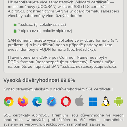
Už nepotřebujete více samostatných Wildcard certifikátů —
multidoménový (UCC/SAN) wildcard SSL/TLS certifikát
AlpiroSSL prostřednictvím SAN ve wildcard formátu zabezpečí
všechny subdomény více různých domén:
*.ssls.cz (tj. cokoliv.ssls.cz)
*.alpiro.cz (tj. cokoliv.alpiro.cz)
SAN domény můžete využít volitelně ve wildcard formátu (s *.
prefixem, tj. s hvězdičkou) nebo v případě potřeby můžete
uvést i domény v FQDN formátu (bez hvězdičky).
Hlavní doména v CSR v poli Common Name musí být v
FQDN formátu (nezabezpečuje subdomény). Rovněž mějte
na paměti, že například SAN *.ssls.cz nezabezpečuje ssls.cz.
Vysoká důvěryhodnost 99.9%
Konec otravným hláškám o nedůvěryhodném SSL certifikátu!
SSL certifikáty AlpiroSSL Premium jsou důvěryhodné ve všech
moderních webových prohlížečích napříč všemi operačními
systémy serverových, desktopových i mobilních zařízení.