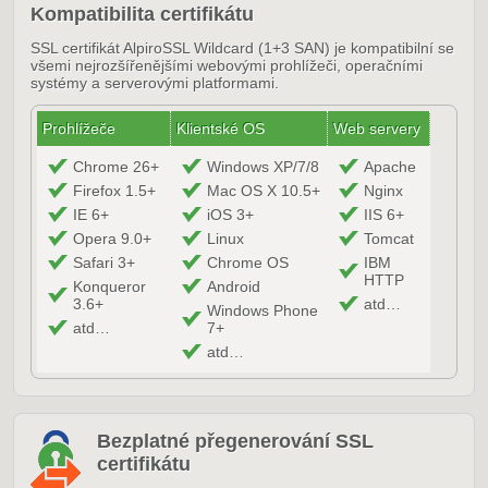
Kompatibilita certifikátu
SSL certifikát AlpiroSSL Wildcard (1+3 SAN) je kompatibilní se
všemi nejrozšířenějšími webovými prohlížeči, operačními
systémy a serverovými platformami.
Prohlížeče
Klientské OS
Web servery
Chrome 26+
Windows XP/7/8
Apache
Firefox 1.5+
Mac OS X 10.5+
Nginx
IE 6+
iOS 3+
IIS 6+
Opera 9.0+
Linux
Tomcat
Safari 3+
Chrome OS
IBM
HTTP
Konqueror
Android
3.6+
atd…
Windows Phone
atd…
7+
atd…
Bezplatné přegenerování SSL
certifikátu