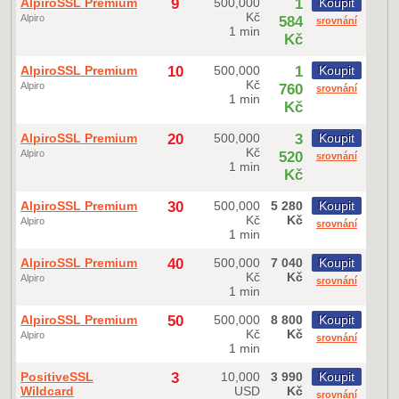
AlpiroSSL Premium
9
500,000
1
Koupit
Kč
Alpiro
584
srovnání
1 min
Kč
AlpiroSSL Premium
10
500,000
1
Koupit
Kč
Alpiro
760
srovnání
1 min
Kč
AlpiroSSL Premium
20
500,000
3
Koupit
Kč
Alpiro
520
srovnání
1 min
Kč
AlpiroSSL Premium
30
500,000
5 280
Koupit
Kč
Kč
Alpiro
srovnání
1 min
AlpiroSSL Premium
40
500,000
7 040
Koupit
Kč
Kč
Alpiro
srovnání
1 min
AlpiroSSL Premium
50
500,000
8 800
Koupit
Kč
Kč
Alpiro
srovnání
1 min
PositiveSSL
3
10,000
3 990
Koupit
Wildcard
USD
Kč
srovnání