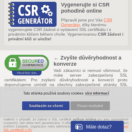
Vygenerujte si CSR
pohodlně online
Připravili jsme pro Vás
CSR
Generátor
, díky kterému
vygenerujete CSR žádost o vystavení SSL certifikátu i s
privátním klíčem během chvíle. Vygenerovanou
CSR žádost i
privátní klíč si uložte!
← Zvyšte důvěryhodnost a
konverze
Vaši zákazníci si nemusí všimnout, že
máte server zabezpečený SSL
certifikátem. Pro zvýšení důvěryhodnosti a konverzí proto
doporučujeme umístit na všechny zabezpečené stránky SSL
pečeť. Vyšší konverze znamenají vyšší zisky.
Získat kód →
Tato stránka používá soubory cookies.
více informací
Souhlasím se všemi
Pouze nezbytné
1)
Uvedená doba expresního ověření je průměrná rychlost vystavení SSL certifikátu po
dokončení úspěšné autorizace žádosti zvolenou autorizační metodou (například e-
mailem) v případě, že žádost o SSL certifikát
splňuje kritéria
pro jeho automatické
vystavení; tato doba není garantována. V některých případech může být vyžadováno
Máte dotaz?
ověření žadatele, organizace nebo telefonické ověření. Čtěte
více o ručním ověření
SSL certifikátů s DV