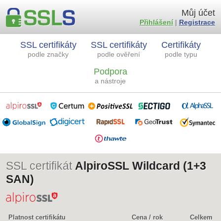
Můj účet
Přihlášení
|
Registrace
SSL certifikáty
SSL certifikáty
Certifikáty
podle značky
podle ověření
podle typu
Podpora
a nástroje
SSL certifikát
AlpiroSSL Wildcard (1+3
SAN)
Platnost certifikátu
Cena / rok
Celkem