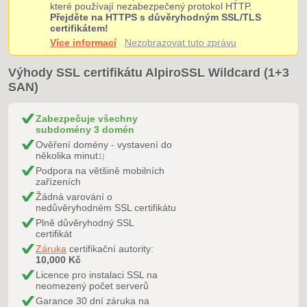
které používají nezabezpečený protokol HTTP.
Přejděte na HTTPS s důvěryhodným SSL/TLS
certifikátem!
Více informací
Nezobrazovat tuto zprávu
Výhody SSL certifikátu AlpiroSSL Wildcard (1+3
SAN)
Zabezpečuje všechny
subdomény 3 domén
Ověření domény - vystavení do
několika minut
1)
Podpora na většině mobilních
zařízeních
Žádná varování o
nedůvěryhodném SSL certifikátu
Plně důvěryhodný SSL
certifikát
Záruka
certifikační autority:
10,000 Kč
Licence pro instalaci SSL na
neomezený počet serverů
Garance 30 dní záruka na