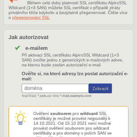
Během celé doby platnosti SSL certifikátu AlpiroSSL
Wildcard (1+3 SAN) můžete SSL certifikát v případě ztráty
privátního klíče kdykoliv a bezplatně přegenerovat. Čtěte více
o
přegenerování SSL
Jak autorizovat
e-mailem
Při aktivaci SSL certifikátu AlpiroSSL Wildcard (1+3
SAN) zvolíte jednu z generických e-mailových adres,
na kterou bude zaslán autorizační e-mail.
Ověřte si, na které adresy lze poslat autorizační e-
mail:
Například:
*.ssls.cz
nebo
*.mail.example.com
Ověření
souborem
pro
wildcard
SSL
certifikáty je možné provést nejpozději k
14.10.2021. Od 15.10.2021 není možné
provést ověření souborem pro wildcard
certifikáty a pro domény v polích SAN ve