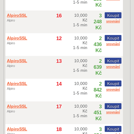
1-5 min
Kč
AlpiroSSL
16
10,000
3
Koupit
Kč
Alpiro
248
srovnání
1-5 min
Kč
AlpiroSSL
12
10,000
2
Koupit
Kč
Alpiro
436
srovnání
1-5 min
Kč
AlpiroSSL
13
10,000
2
Koupit
Kč
Alpiro
639
srovnání
1-5 min
Kč
AlpiroSSL
14
10,000
2
Koupit
Kč
Alpiro
842
srovnání
1-5 min
Kč
AlpiroSSL
17
10,000
3
Koupit
Kč
Alpiro
451
srovnání
1-5 min
Kč
AlpiroSSL
18
10,000
3
Koupit
Kč