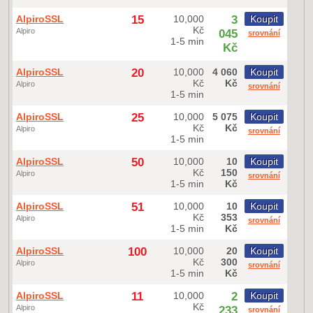
AlpiroSSL
15
10,000
3
Koupit
Kč
Alpiro
045
srovnání
1-5 min
Kč
AlpiroSSL
20
10,000
4 060
Koupit
Kč
Kč
Alpiro
srovnání
1-5 min
AlpiroSSL
25
10,000
5 075
Koupit
Kč
Kč
Alpiro
srovnání
1-5 min
AlpiroSSL
50
10,000
10
Koupit
Kč
150
Alpiro
srovnání
1-5 min
Kč
AlpiroSSL
51
10,000
10
Koupit
Kč
353
Alpiro
srovnání
1-5 min
Kč
AlpiroSSL
100
10,000
20
Koupit
Kč
300
Alpiro
srovnání
1-5 min
Kč
AlpiroSSL
11
10,000
2
Koupit
Kč
Alpiro
233
srovnání