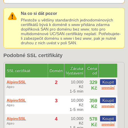
Na co si dát pozor
Přestože u většiny standardních jednodoménových
certifikátů bývá k doméně s
www
přidána zdarma
doplňková SAN pro doménu bez
www
, toto pro
multidoménové UC/SAN certifikáty neplatí. Potřebujete-
li zabezpečit doménu s
www
i bez
www
, pak je nutné
druhou z nich uvést v poli SAN.
Podobné SSL certifikáty
Záruka
Cena
SSL certifikát
Domén
Vystavení
od
AlpiroSSL
2
10,000
329
Koupit
Kč
Alpiro
Kč
srovnání
1-5 min
AlpiroSSL
3
10,000
359
Koupit
Kč
Alpiro
Kč
srovnání
1-5 min
AlpiroSSL
4
10,000
578
Koupit
Kč
Alpiro
Kč
srovnání
1-5 min