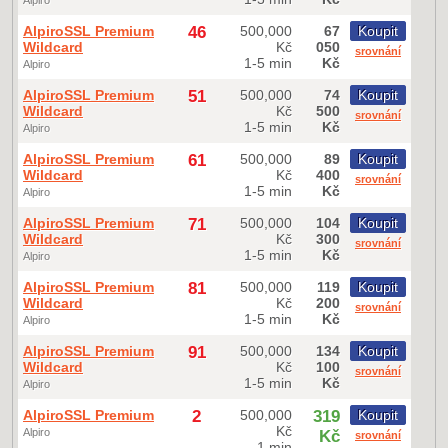
Alpiro
AlpiroSSL Premium
46
500,000
67
Koupit
Wildcard
Kč
050
srovnání
1-5 min
Kč
Alpiro
AlpiroSSL Premium
51
500,000
74
Koupit
Wildcard
Kč
500
srovnání
1-5 min
Kč
Alpiro
AlpiroSSL Premium
61
500,000
89
Koupit
Wildcard
Kč
400
srovnání
1-5 min
Kč
Alpiro
AlpiroSSL Premium
71
500,000
104
Koupit
Wildcard
Kč
300
srovnání
1-5 min
Kč
Alpiro
AlpiroSSL Premium
81
500,000
119
Koupit
Wildcard
Kč
200
srovnání
1-5 min
Kč
Alpiro
AlpiroSSL Premium
91
500,000
134
Koupit
Wildcard
Kč
100
srovnání
1-5 min
Kč
Alpiro
AlpiroSSL Premium
2
500,000
319
Koupit
Kč
Alpiro
Kč
srovnání
1 min