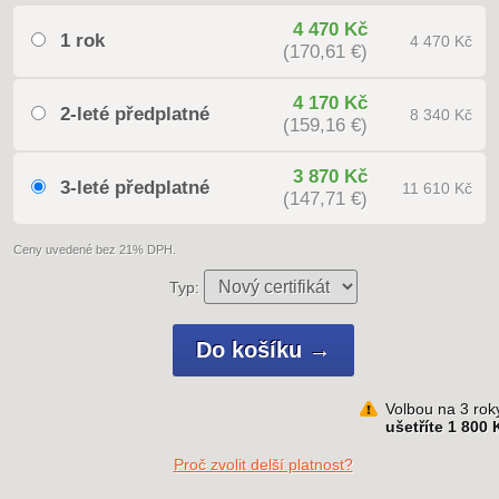
4 470 Kč
1 rok
4 470 Kč
(170,61 €)
4 170 Kč
2-leté předplatné
8 340 Kč
(159,16 €)
3 870 Kč
3-leté předplatné
11 610 Kč
(147,71 €)
Ceny uvedené bez 21% DPH.
Typ:
Volbou na 3 rok
ušetříte 1 800 
Proč zvolit delší platnost?