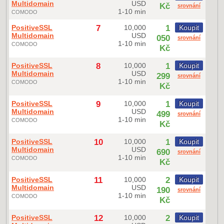
Multidomain
USD
Kč
srovnání
1-10 min
COMODO
PositiveSSL
7
10,000
1
Koupit
Multidomain
USD
050
srovnání
1-10 min
COMODO
Kč
PositiveSSL
8
10,000
1
Koupit
Multidomain
USD
299
srovnání
1-10 min
COMODO
Kč
PositiveSSL
9
10,000
1
Koupit
Multidomain
USD
499
srovnání
1-10 min
COMODO
Kč
PositiveSSL
10
10,000
1
Koupit
Multidomain
USD
690
srovnání
1-10 min
COMODO
Kč
PositiveSSL
11
10,000
2
Koupit
Multidomain
USD
190
srovnání
1-10 min
COMODO
Kč
PositiveSSL
12
10,000
2
Koupit