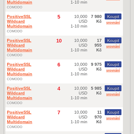
Multidomain
1-10 min
COMODO
PositiveSSL
5
10,000
7 980
Koupit
Wildcard
USD
Kč
srovnání
Multidomain
1-10 min
COMODO
PositiveSSL
10
10,000
17
Koupit
Wildcard
USD
955
srovnání
Multidomain
1-10 min
Kč
COMODO
PositiveSSL
6
10,000
9 975
Koupit
Wildcard
USD
Kč
srovnání
Multidomain
1-10 min
COMODO
PositiveSSL
4
10,000
5 985
Koupit
Wildcard
USD
Kč
srovnání
Multidomain
1-10 min
COMODO
PositiveSSL
7
10,000
11
Koupit
Wildcard
USD
970
srovnání
Multidomain
1-10 min
Kč
COMODO