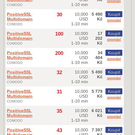
srovnání
1-10 min
COMODO
PositiveSSL
30
10,000
5 490
Koupit
Multidomain
USD
Kč
srovnání
1-10 min
COMODO
PositiveSSL
100
10,000
17
Koupit
Multidomain
USD
202
srovnání
1-10 min
Kč
COMODO
PositiveSSL
200
10,000
34
Koupit
Multidomain
USD
404
srovnání
1-10 min
Kč
COMODO
PositiveSSL
32
10,000
5 490
Koupit
Multidomain
USD
Kč
srovnání
1-10 min
COMODO
PositiveSSL
31
10,000
5 779
Koupit
Multidomain
USD
Kč
srovnání
1-10 min
COMODO
PositiveSSL
35
10,000
6 021
Koupit
Multidomain
USD
Kč
srovnání
1-10 min
COMODO
PositiveSSL
43
10,000
7 397
Koupit
Multidomain
USD
Kč