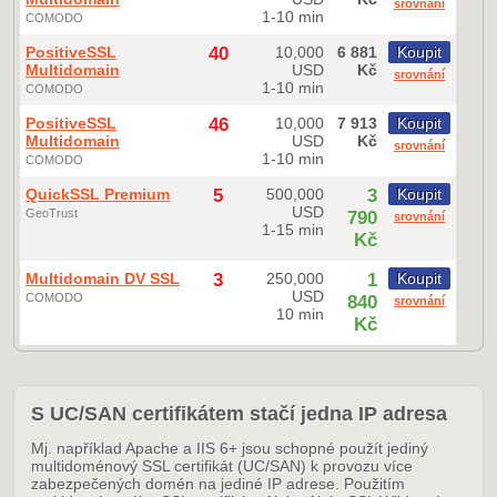
srovnání
1-10 min
COMODO
PositiveSSL
40
10,000
6 881
Koupit
Multidomain
USD
Kč
srovnání
1-10 min
COMODO
PositiveSSL
46
10,000
7 913
Koupit
Multidomain
USD
Kč
srovnání
1-10 min
COMODO
QuickSSL Premium
5
500,000
3
Koupit
USD
GeoTrust
790
srovnání
1-15 min
Kč
Multidomain DV SSL
3
250,000
1
Koupit
USD
COMODO
840
srovnání
10 min
Kč
S UC/SAN certifikátem stačí jedna IP adresa
Mj. například Apache a IIS 6+ jsou schopné použít jediný
multidoménový SSL certifikát (UC/SAN) k provozu více
zabezpečených domén na jediné IP adrese. Použitím