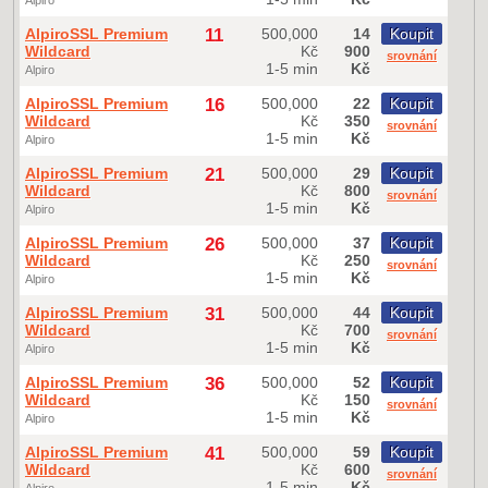
Alpiro
AlpiroSSL Premium
11
500,000
14
Koupit
Wildcard
Kč
900
srovnání
1-5 min
Kč
Alpiro
AlpiroSSL Premium
16
500,000
22
Koupit
Wildcard
Kč
350
srovnání
1-5 min
Kč
Alpiro
AlpiroSSL Premium
21
500,000
29
Koupit
Wildcard
Kč
800
srovnání
1-5 min
Kč
Alpiro
AlpiroSSL Premium
26
500,000
37
Koupit
Wildcard
Kč
250
srovnání
1-5 min
Kč
Alpiro
AlpiroSSL Premium
31
500,000
44
Koupit
Wildcard
Kč
700
srovnání
1-5 min
Kč
Alpiro
AlpiroSSL Premium
36
500,000
52
Koupit
Wildcard
Kč
150
srovnání
1-5 min
Kč
Alpiro
AlpiroSSL Premium
41
500,000
59
Koupit
Wildcard
Kč
600
srovnání
1-5 min
Kč