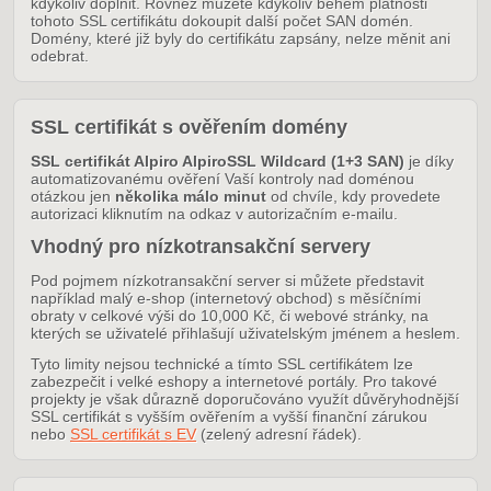
kdykoliv doplnit. Rovněž můžete kdykoliv během platnosti
tohoto SSL certifikátu dokoupit další počet SAN domén.
Domény, které již byly do certifikátu zapsány, nelze měnit ani
odebrat.
SSL certifikát s ověřením domény
SSL certifikát Alpiro AlpiroSSL Wildcard (1+3 SAN)
je díky
automatizovanému ověření Vaší kontroly nad doménou
otázkou jen
několika málo minut
od chvíle, kdy provedete
autorizaci kliknutím na odkaz v autorizačním e-mailu.
Vhodný pro nízkotransakční servery
Pod pojmem nízkotransakční server si můžete představit
například malý e-shop (internetový obchod) s měsíčními
obraty v celkové výši do 10,000 Kč, či webové stránky, na
kterých se uživatelé přihlašují uživatelským jménem a heslem.
Tyto limity nejsou technické a tímto SSL certifikátem lze
zabezpečit i velké eshopy a internetové portály. Pro takové
projekty je však důrazně doporučováno využít důvěryhodnější
SSL certifikát s vyšším ověřením a vyšší finanční zárukou
nebo
SSL certifikát s EV
(zelený adresní řádek).