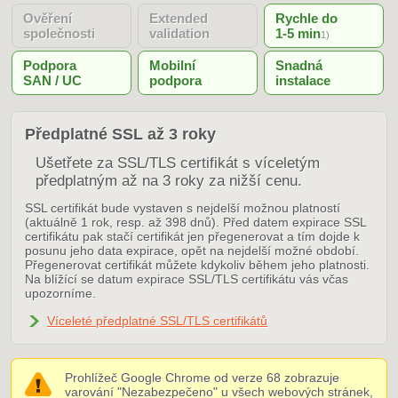
Ověření
Extended
Rychle do
společnosti
validation
1-5 min
1)
Podpora
Mobilní
Snadná
SAN / UC
podpora
instalace
Předplatné SSL až 3 roky
Ušetřete za SSL/TLS certifikát s víceletým
předplatným až na 3 roky za nižší cenu.
SSL certifikát bude vystaven s nejdelší možnou platností
(aktuálně 1 rok, resp. až 398 dnů). Před datem expirace SSL
certifikátu pak stačí certifikát jen přegenerovat a tím dojde k
posunu jeho data expirace, opět na nejdelší možné období.
Přegenerovat certifikát můžete kdykoliv během jeho platnosti.
Na blížící se datum expirace SSL/TLS certifikátu vás včas
upozorníme.
Víceleté předplatné SSL/TLS certifikátů
Prohlížeč Google Chrome od verze 68 zobrazuje
varování "Nezabezpečeno" u všech webových stránek,