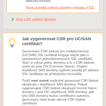
wildcard formátu.
Nová pravidla ověření domény metodou FILE
Více o DV ověření domény
Jak vygenerovat CSR pro UC/SAN
certifikát?
Generování CSR žádosti pro multidoménový
(UC/SAN) SSL certifikát funguje stejně jako u
standardních jednodoménových SSL certifikátů.
Stačí si vybrat jednu doménu a tu v CSR žádosti
uvést do pole CN (Common Name). Ostatní
doplňkové SAN domény vyplníte později při aktivaci
SSL certifikátu do příslušného formuláře.
Tudíž
není nutné
explicitně generovat CSR žádost
obsahující i doplňkové SAN domény. Pokud
vygenerujete CSR žádost obsahující kromě hlavní
domény v poli CN i doplňkové SAN domény, pak
tyto SAN domény budou certifikační autoritou
ignorovány nebo bude taková CSR žádost
zamítnuta.