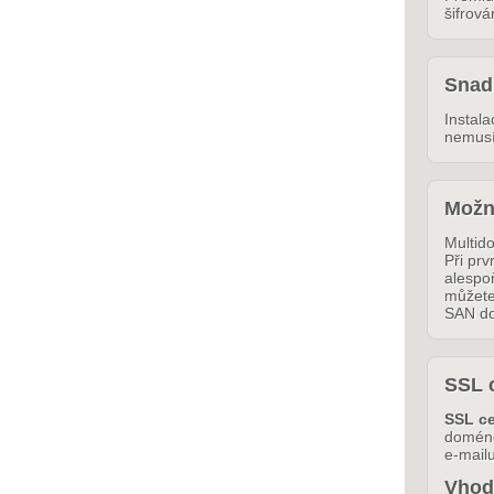
šifrov
Snadn
Instala
nemusít
Možno
Multid
Při pr
alespo
můžete 
SAN dom
SSL 
SSL ce
doméno
e-mailu
Vhod