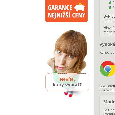
*
*
SAN dom
můžete
Hlavní
mějte 
Vysoká
Konec ot
Nevíte
,
který vybrat?
SSL cert
operačním
Mode
SSL cer
Premiu