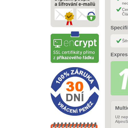
ne
Cer
Čl
Specif
Šif
Expres
Mult
Už nep
Alpiro