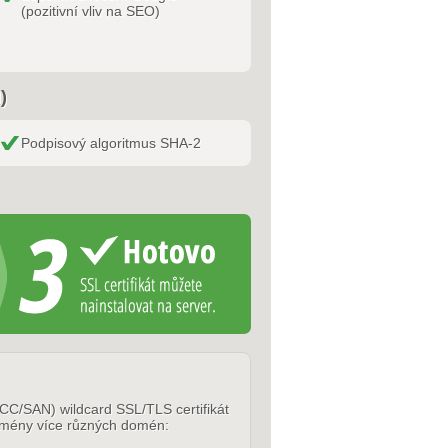
(pozitivní vliv na SEO)
)
Podpisový algoritmus SHA-2
CC/SAN) wildcard SSL/TLS certifikát
omény více různých domén: