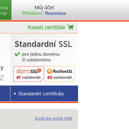
ora
Můj účet
roje
Přihlášení
|
Registrace
Koupit certifikát
Standardní certifikáty
Zvolit jiný počet SAN