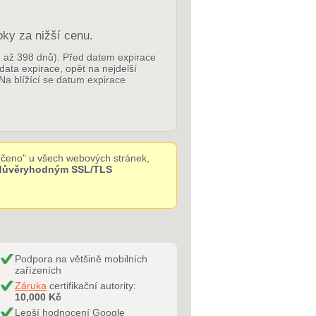
oky za nižší cenu.
p. až 398 dnů). Před datem expirace
 data expirace, opět na nejdelší
Na blížící se datum expirace
čeno" u všech webových stránek,
 důvěryhodným SSL/TLS
Podpora na většině mobilních
zařízeních
Záruka
certifikační autority:
10,000 Kč
Lepší hodnocení Google