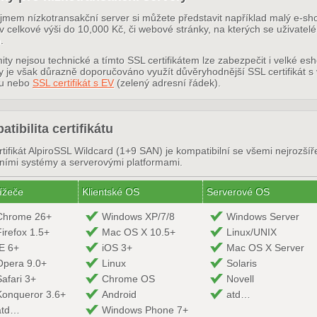
jmem nízkotransakční server si můžete představit například malý e-sh
v celkové výši do 10,000 Kč, či webové stránky, na kterých se uživatel
.
mity nejsou technické a tímto SSL certifikátem lze zabezpečit i velké es
ty je však důrazně doporučováno využít důvěryhodnější SSL certifikát s
ou nebo
SSL certifikát s EV
(zelený adresní řádek).
tibilita certifikátu
tifikát AlpiroSSL Wildcard (1+9 SAN) je kompatibilní se všemi nejrozší
ními systémy a serverovými platformami.
ížeče
Klientské OS
Serverové OS
Chrome 26+
Windows XP/7/8
Windows Server
Firefox 1.5+
Mac OS X 10.5+
Linux/UNIX
IE 6+
iOS 3+
Mac OS X Server
Opera 9.0+
Linux
Solaris
Safari 3+
Chrome OS
Novell
Konqueror 3.6+
Android
atd…
atd…
Windows Phone 7+