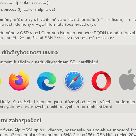
.ssls.cz (tj. cokoliv.ssls.cz)
.alpiro.cz (tj. cokoliv.alpiro.cz)
ény můžete využít volitelně ve wildcard formátu (s *. prefixem, tj. s 
 uvést i domény v FQDN formátu (bez hvězdičky).
 doména v CSR v poli Common Name musí být v FQDN formátu (neza
na paměti, že například SAN *.ssls.cz nezabezpečuje ssls.cz.
 důvěryhodnost 99.9%
ravným hláškám o nedůvěryhodném SSL certifikátu!
ifikáty AlpiroSSL Premium jsou důvěryhodné ve všech moderních
i systémy serverových, desktopových i mobilních zařízení.
rní zabezpečení
tifikáty AlpiroSSL splňují všechny požadavky na spolehlivé moderní šifr
m používá podpisový algoritmus SHA-2 (sha256), RSA klíč o délce 2048-b