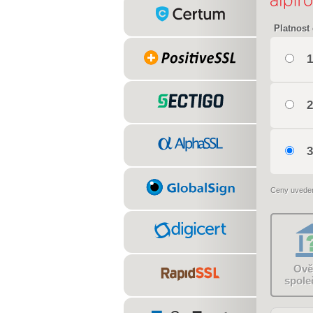
Platnost 
1
2
3
Ceny uvede
Ově
spole