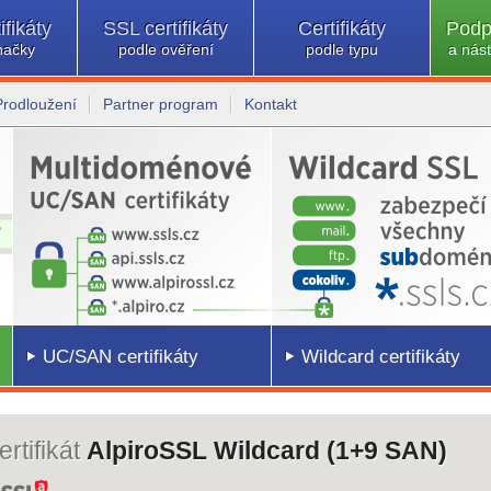
ifikáty
SSL certifikáty
Certifikáty
Podp
načky
podle ověření
podle typu
a nást
Prodloužení
Partner program
Kontakt
UC/SAN certifikáty
Wildcard certifikáty
rtifikát
AlpiroSSL Wildcard (1+9 SAN)