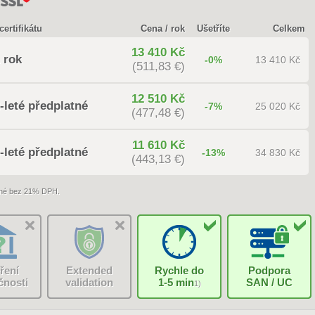
certifikátu
Cena / rok
Ušetříte
Celkem
13 410 Kč
 rok
-0%
13 410 Kč
(511,83 €)
12 510 Kč
-leté předplatné
-7%
25 020 Kč
(477,48 €)
11 610 Kč
-leté předplatné
-13%
34 830 Kč
(443,13 €)
né bez 21% DPH.
ření
Extended
Rychle do
Podpora
čnosti
validation
1-5 min
SAN / UC
1)