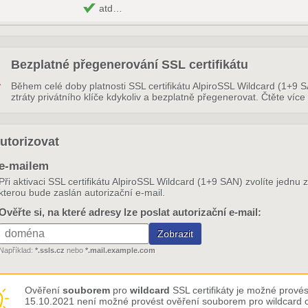
atd…
Bezplatné přegenerování SSL certifikátu
Během celé doby platnosti SSL certifikátu AlpiroSSL Wildcard (1+9 S
ztráty privátního klíče kdykoliv a bezplatně přegenerovat. Čtěte více
utorizovat
e-mailem
Při aktivaci SSL certifikátu AlpiroSSL Wildcard (1+9 SAN) zvolíte jednu
kterou bude zaslán autorizační e-mail.
Ověřte si, na které adresy lze poslat autorizační e-mail:
Například:
*.ssls.cz
nebo
*.mail.example.com
Ověření
souborem
pro
wildcard
SSL certifikáty je možné provés
15.10.2021 není možné provést ověření souborem pro wildcard ce