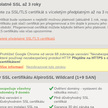
latné SSL až 3 roky
ete za SSL/TLS certifikát s víceletým předplatným až na 3 r
tifikát bude vystaven s nejdelší možnou platností (aktuálně 1 rok, res
tifikátu pak stačí certifikát jen přegenerovat a tím dojde k posunu jeho
období. Přegenerovat certifikát můžete kdykoliv během jeho platnosti. 
S certifikátu vás včas upozorníme.
eleté předplatné SSL/TLS certifikátů
Prohlížeč Google Chrome od verze 68 zobrazuje varování "Nezabezpe
které používají nezabezpečený protokol HTTP.
Přejděte na HTTPS s
certifikátem!
Více informací
Nezobrazovat tuto zprávu
 SSL certifikátu AlpiroSSL Wildcard (1+9 SAN)
bezpečuje všechny
Ověření domény - vystavení do
bdomény 9 domén
několika minut
1)
ná varování o
Plně důvěryhodný SSL
ůvěryhodném SSL certifikátu
certifikát
ence pro instalaci SSL na
Garance 30 dní záruka na