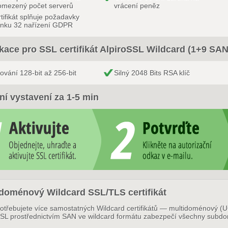
omezený počet serverů
vrácení peněz
tifikát splňuje požadavky
ánku 32 nařízení GDPR
ikace pro SSL certifikát AlpiroSSL Wildcard (1+9 SAN
rování 128-bit až 256-bit
Silný 2048 Bits RSA klíč
ní vystavení za 1-5 min
idoménový Wildcard SSL/TLS certifikát
otřebujete více samostatných Wildcard certifikátů — multidoménový (U
SSL prostřednictvím SAN ve wildcard formátu zabezpečí všechny subd