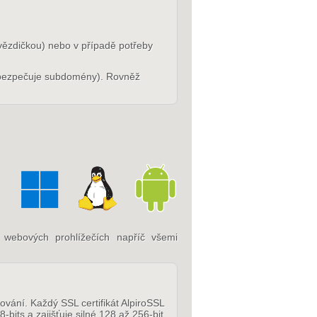
hvězdičkou) nebo v případě potřeby
bezpečuje subdomény). Rovněž
 webových prohlížečích napříč všemi
ování. Každý SSL certifikát AlpiroSSL
its a zajišťuje silné 128 až 256-bit