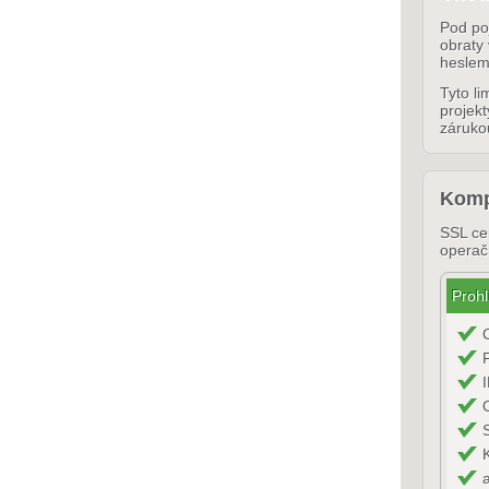
Pod po
obraty 
heslem
Tyto li
projek
záruk
Kompa
SSL cer
operač
Prohl