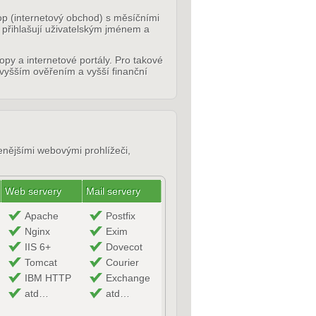
op (internetový obchod) s měsíčními
é přihlašují uživatelským jménem a
hopy a internetové portály. Pro takové
 vyšším ověřením a vyšší finanční
řenějšími webovými prohlížeči,
Web servery
Mail servery
Apache
Postfix
Nginx
Exim
IIS 6+
Dovecot
Tomcat
Courier
IBM HTTP
Exchange
atd…
atd…