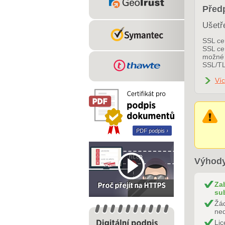
Předp
Ušetř
SSL cer
SSL cer
možné 
SSL/TL
Víc
PDF podpis ›
Výhody
Za
su
Žád
ned
Lic