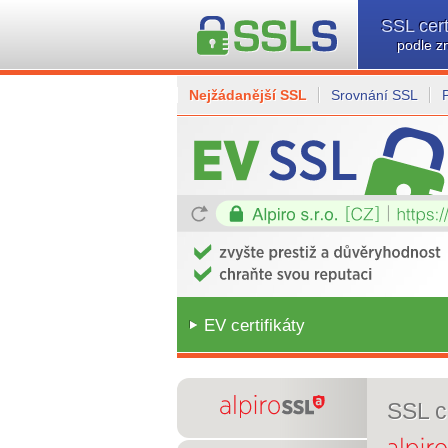
SSL cert
podle z
Nejžádanější SSL
Srovnání SSL
EV certifikáty
SSL ce