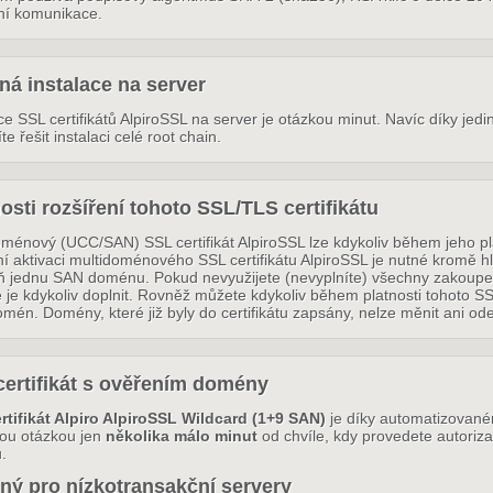
ání komunikace.
á instalace na server
ce SSL certifikátů AlpiroSSL na server je otázkou minut. Navíc díky jed
e řešit instalaci celé root chain.
sti rozšíření tohoto SSL/TLS certifikátu
oménový (UCC/SAN) SSL certifikát AlpiroSSL lze kdykoliv během jeho pl
vní aktivaci multidoménového SSL certifikátu AlpiroSSL je nutné kromě
ň jednu SAN doménu. Pokud nevyužijete (nevyplníte) všechny zakoupené 
je kdykoliv doplnit. Rovněž můžete kdykoliv během platnosti tohoto SSL
én. Domény, které již byly do certifikátu zapsány, nelze měnit ani ode
certifikát s ověřením domény
rtifikát Alpiro AlpiroSSL Wildcard (1+9 SAN)
je díky automatizované
u otázkou jen
několika málo minut
od chvíle, kdy provedete autoriza
.
ný pro nízkotransakční servery