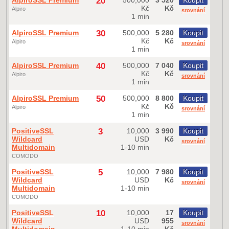
AlpiroSSL Premium
20
500,000
3 520
Koupit
Kč
Kč
Alpiro
srovnání
1 min
AlpiroSSL Premium
30
500,000
5 280
Koupit
Kč
Kč
Alpiro
srovnání
1 min
AlpiroSSL Premium
40
500,000
7 040
Koupit
Kč
Kč
Alpiro
srovnání
1 min
AlpiroSSL Premium
50
500,000
8 800
Koupit
Kč
Kč
Alpiro
srovnání
1 min
PositiveSSL
3
10,000
3 990
Koupit
Wildcard
USD
Kč
srovnání
Multidomain
1-10 min
COMODO
PositiveSSL
5
10,000
7 980
Koupit
Wildcard
USD
Kč
srovnání
Multidomain
1-10 min
COMODO
PositiveSSL
10
10,000
17
Koupit
Wildcard
USD
955
srovnání