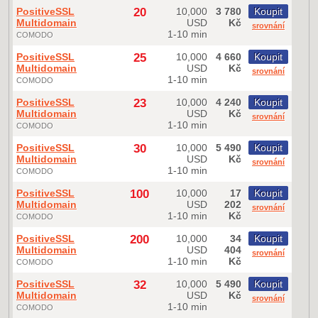
PositiveSSL
20
10,000
3 780
Koupit
Multidomain
USD
Kč
srovnání
1-10 min
COMODO
PositiveSSL
25
10,000
4 660
Koupit
Multidomain
USD
Kč
srovnání
1-10 min
COMODO
PositiveSSL
23
10,000
4 240
Koupit
Multidomain
USD
Kč
srovnání
1-10 min
COMODO
PositiveSSL
30
10,000
5 490
Koupit
Multidomain
USD
Kč
srovnání
1-10 min
COMODO
PositiveSSL
100
10,000
17
Koupit
Multidomain
USD
202
srovnání
1-10 min
Kč
COMODO
PositiveSSL
200
10,000
34
Koupit
Multidomain
USD
404
srovnání
1-10 min
Kč
COMODO
PositiveSSL
32
10,000
5 490
Koupit
Multidomain
USD
Kč
srovnání
1-10 min
COMODO