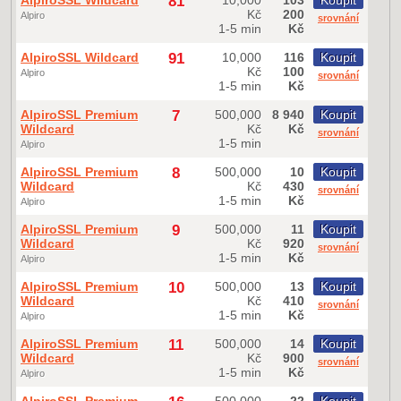
AlpiroSSL Wildcard
81
10,000
103
Koupit
Kč
200
Alpiro
srovnání
1-5 min
Kč
AlpiroSSL Wildcard
91
10,000
116
Koupit
Kč
100
Alpiro
srovnání
1-5 min
Kč
AlpiroSSL Premium
7
500,000
8 940
Koupit
Wildcard
Kč
Kč
srovnání
1-5 min
Alpiro
AlpiroSSL Premium
8
500,000
10
Koupit
Wildcard
Kč
430
srovnání
1-5 min
Kč
Alpiro
AlpiroSSL Premium
9
500,000
11
Koupit
Wildcard
Kč
920
srovnání
1-5 min
Kč
Alpiro
AlpiroSSL Premium
10
500,000
13
Koupit
Wildcard
Kč
410
srovnání
1-5 min
Kč
Alpiro
AlpiroSSL Premium
11
500,000
14
Koupit
Wildcard
Kč
900
srovnání
1-5 min
Kč
Alpiro