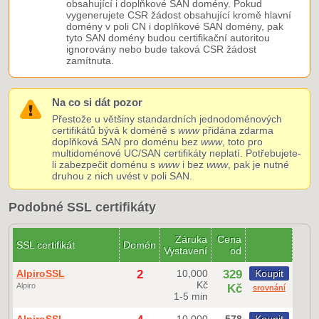
obsahující i doplňkové SAN domény. Pokud
vygenerujete CSR žádost obsahující kromě hlavní
domény v poli CN i doplňkové SAN domény, pak
tyto SAN domény budou certifikační autoritou
ignorovány nebo bude taková CSR žádost
zamítnuta.
Na co si dát pozor
Přestože u většiny standardních jednodoménových
certifikátů bývá k doméně s
www
přidána zdarma
doplňková SAN pro doménu bez
www
, toto pro
multidoménové UC/SAN certifikáty neplatí. Potřebujete-
li zabezpečit doménu s
www
i bez
www
, pak je nutné
druhou z nich uvést v poli SAN.
Podobné SSL certifikáty
Záruka
Cena
SSL certifikát
Domén
Vystavení
od
AlpiroSSL
2
10,000
329
Koupit
Kč
Alpiro
Kč
srovnání
1-5 min