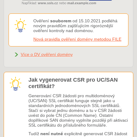
Například:
www.ssls.cz
nebo
mail.example.com
Ověření
souborem
od 15.10.2021 podléhá
novým pravidlům zajišťujícím rigoróznější
ověření kontroly nad doménou.
Nová pravidla ověření domény metodou FILE
Více o DV ověření domény
Jak vygenerovat CSR pro UC/SAN
certifikát?
Generování CSR žádosti pro multidoménový
(UC/SAN) SSL certifikát funguje stejně jako u
standardních jednodoménových SSL certifikátů.
Stačí si vybrat jednu doménu a tu v CSR žádosti
uvést do pole CN (Common Name). Ostatní
doplňkové SAN domény vyplníte později při aktivaci
SSL certifikátu do příslušného formuláře.
Tudíž
není nutné
explicitně generovat CSR žádost