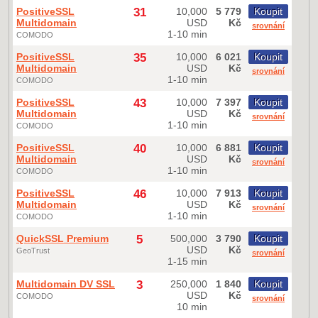
PositiveSSL
31
10,000
5 779
Koupit
Multidomain
USD
Kč
srovnání
1-10 min
COMODO
PositiveSSL
35
10,000
6 021
Koupit
Multidomain
USD
Kč
srovnání
1-10 min
COMODO
PositiveSSL
43
10,000
7 397
Koupit
Multidomain
USD
Kč
srovnání
1-10 min
COMODO
PositiveSSL
40
10,000
6 881
Koupit
Multidomain
USD
Kč
srovnání
1-10 min
COMODO
PositiveSSL
46
10,000
7 913
Koupit
Multidomain
USD
Kč
srovnání
1-10 min
COMODO
QuickSSL Premium
5
500,000
3 790
Koupit
USD
Kč
GeoTrust
srovnání
1-15 min
Multidomain DV SSL
3
250,000
1 840
Koupit
USD
Kč
COMODO
srovnání
10 min