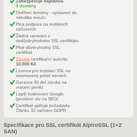
Zabezpečuje najednou
3 domény
Ověření domény - vystavení do
několika minut
1)
Plná podpora na mobilních
zařízeních
Žádná varování o
nedůvěryhodném SSL certifikátu
Plně důvěryhodný SSL
certifikát
Záruka
certifikační autority:
10,000 Kč
Licence pro instalaci SSL na
neomezený počet serverů
Garance 30 dní záruka na
vrácení peněz
Lepší hodnocení Google
(pozitivní vliv na SEO)
Certifikát splňuje požadavky
Článku 32 nařízení GDPR
Specifikace pro SSL certifikát AlpiroSSL (1+2
SAN)