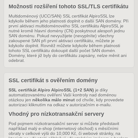
Možnosti rozšíření tohoto SSL/TLS certifikátu
Multidoménový (UCC/SAN) SSL certifikát AlpiroSSL lze
kdykoliv během jeho platnosti doplnit o další SAN domény. Při
první aktivaci multidoménového SSL certifikátu AlpiroSSL je
nutné kromě hlavní domény (CN) poskytnout alespoň jednu
SAN doménu. Pokud nevyužijete (nevyplníte) všechny
zakoupené SAN při první aktivaci certifikátu, můžete je
kdykoliv doplnit. Rovněž můžete kdykoliv během platnosti
tohoto SSL certifikátu dokoupit další počet SAN domén.
Domény, které již byly do certifikátu zapsány, nelze měnit ani
odebrat.
SSL certifikát s ověřením domény
SSL certifikát Alpiro AlpiroSSL (1+2 SAN)
je díky
automatizovanému ověření Vaší kontroly nad doménou
otázkou jen
několika málo minut
od chvíle, kdy provedete
autorizaci kliknutím na odkaz v autorizačním e-mailu.
Vhodný pro nízkotransakční servery
Pod pojmem nízkotransakční server si můžete představit
například malý e-shop (internetový obchod) s měsíčními
obraty v celkové výši do 10,000 Kč, či webové stránky, na