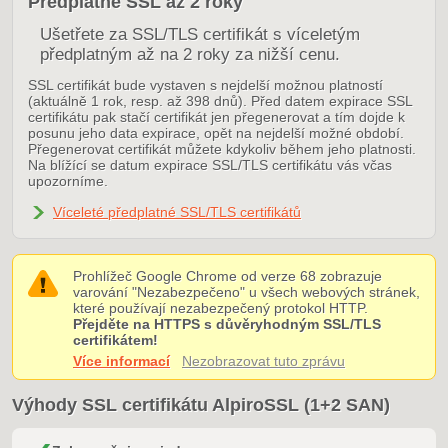
Předplatné SSL až 2 roky
Ušetřete za SSL/TLS certifikát s víceletým
předplatným až na 2 roky za nižší cenu.
SSL certifikát bude vystaven s nejdelší možnou platností
(aktuálně 1 rok, resp. až 398 dnů). Před datem expirace SSL
certifikátu pak stačí certifikát jen přegenerovat a tím dojde k
posunu jeho data expirace, opět na nejdelší možné období.
Přegenerovat certifikát můžete kdykoliv během jeho platnosti.
Na blížící se datum expirace SSL/TLS certifikátu vás včas
upozorníme.
Víceleté předplatné SSL/TLS certifikátů
Prohlížeč Google Chrome od verze 68 zobrazuje
varování "Nezabezpečeno" u všech webových stránek,
které používají nezabezpečený protokol HTTP.
Přejděte na HTTPS s důvěryhodným SSL/TLS
certifikátem!
Více informací
Nezobrazovat tuto zprávu
Výhody SSL certifikátu AlpiroSSL (1+2 SAN)