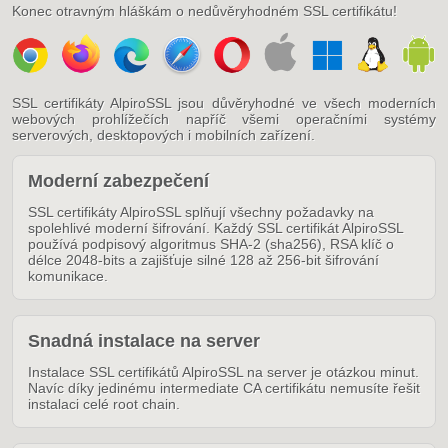
Konec otravným hláškám o nedůvěryhodném SSL certifikátu!
SSL certifikáty AlpiroSSL jsou důvěryhodné ve všech moderních
webových prohlížečích napříč všemi operačními systémy
serverových, desktopových i mobilních zařízení.
Moderní zabezpečení
SSL certifikáty AlpiroSSL splňují všechny požadavky na
spolehlivé moderní šifrování. Každý SSL certifikát AlpiroSSL
používá podpisový algoritmus SHA-2 (sha256), RSA klíč o
délce 2048-bits a zajišťuje silné 128 až 256-bit šifrování
komunikace.
Snadná instalace na server
Instalace SSL certifikátů AlpiroSSL na server je otázkou minut.
Navíc díky jedinému intermediate CA certifikátu nemusíte řešit
instalaci celé root chain.