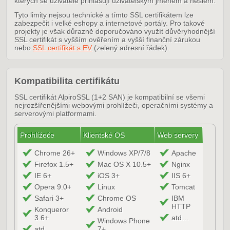
kterých se uživatelé přihlašují uživatelským jménem a heslem.
Tyto limity nejsou technické a tímto SSL certifikátem lze
zabezpečit i velké eshopy a internetové portály. Pro takové
projekty je však důrazně doporučováno využít důvěryhodnější
SSL certifikát s vyšším ověřením a vyšší finanční zárukou
nebo
SSL certifikát s EV
(zelený adresní řádek).
Kompatibilita certifikátu
SSL certifikát AlpiroSSL (1+2 SAN) je kompatibilní se všemi
nejrozšířenějšími webovými prohlížeči, operačními systémy a
serverovými platformami.
Prohlížeče
Klientské OS
Web servery
Chrome 26+
Windows XP/7/8
Apache
Firefox 1.5+
Mac OS X 10.5+
Nginx
IE 6+
iOS 3+
IIS 6+
Opera 9.0+
Linux
Tomcat
Safari 3+
Chrome OS
IBM
HTTP
Konqueror
Android
3.6+
atd…
Windows Phone
atd…
7+