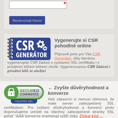
Vygenerujte si CSR
pohodlně online
Připravili jsme pro Vás
CSR
Generátor
, díky kterému
vygenerujete CSR žádost o vystavení SSL certifikátu i s
privátním klíčem během chvíle. Vygenerovanou
CSR žádost i
privátní klíč si uložte!
← Zvyšte důvěryhodnost a
konverze
Vaši zákazníci si nemusí všimnout, že
máte server zabezpečený SSL
certifikátem. Pro zvýšení důvěryhodnosti a konverzí proto
doporučujeme umístit na všechny zabezpečené stránky SSL
pečeť. Vyšší konverze znamenají vyšší zisky.
Získat kód →