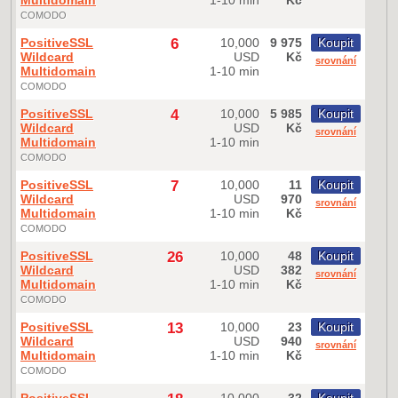
Multidomain
1-10 min
Kč
COMODO
PositiveSSL
6
10,000
9 975
Koupit
Wildcard
USD
Kč
srovnání
Multidomain
1-10 min
COMODO
PositiveSSL
4
10,000
5 985
Koupit
Wildcard
USD
Kč
srovnání
Multidomain
1-10 min
COMODO
PositiveSSL
7
10,000
11
Koupit
Wildcard
USD
970
srovnání
Multidomain
1-10 min
Kč
COMODO
PositiveSSL
26
10,000
48
Koupit
Wildcard
USD
382
srovnání
Multidomain
1-10 min
Kč
COMODO
PositiveSSL
13
10,000
23
Koupit
Wildcard
USD
940
srovnání
Multidomain
1-10 min
Kč
COMODO