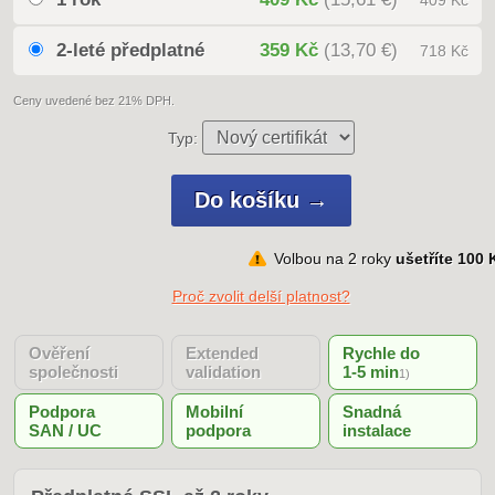
409 Kč
2-leté předplatné
359 Kč
(13,70 €)
718 Kč
Ceny uvedené bez 21% DPH.
Typ:
Volbou na 2 roky
ušetříte 100 
Proč zvolit delší platnost?
Ověření
Extended
Rychle do
společnosti
validation
1-5 min
1)
Podpora
Mobilní
Snadná
SAN / UC
podpora
instalace