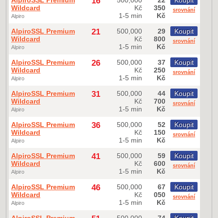
AlpiroSSL Premium
16
500,000
22
Koupit
Wildcard
Kč
350
srovnání
1-5 min
Kč
Alpiro
AlpiroSSL Premium
21
500,000
29
Koupit
Wildcard
Kč
800
srovnání
1-5 min
Kč
Alpiro
AlpiroSSL Premium
26
500,000
37
Koupit
Wildcard
Kč
250
srovnání
1-5 min
Kč
Alpiro
AlpiroSSL Premium
31
500,000
44
Koupit
Wildcard
Kč
700
srovnání
1-5 min
Kč
Alpiro
AlpiroSSL Premium
36
500,000
52
Koupit
Wildcard
Kč
150
srovnání
1-5 min
Kč
Alpiro
AlpiroSSL Premium
41
500,000
59
Koupit
Wildcard
Kč
600
srovnání
1-5 min
Kč
Alpiro
AlpiroSSL Premium
46
500,000
67
Koupit
Wildcard
Kč
050
srovnání
1-5 min
Kč
Alpiro