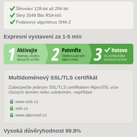
Šifrování 128-bit až 256-bit
Silný 2048 Bits RSA klíč
Podpisový algoritmus SHA-2
Expresní vystavení za 1-5 min
Multidoménový SSL/TLS certifikát
Zabezpečte jediným SSL/TLS certifikátem AlpiroSSL více
různých domén nebo subdomén, například:
www.ssls.cz
ssls.cz
www.alpirossl.cz
Vysoká důvěryhodnost 99.9%