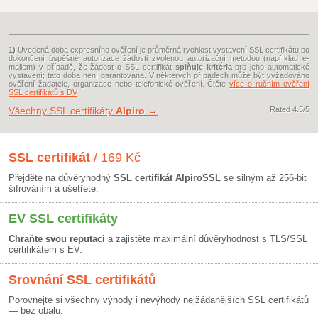
1)
Uvedená doba expresního ověření je průměrná rychlost vystavení SSL certifikátu po
dokončení úspěšné autorizace žádosti zvolenou autorizační metodou (například e-
mailem) v případě, že žádost o SSL certifikát
splňuje kritéria
pro jeho automatické
vystavení; tato doba není garantována. V některých případech může být vyžadováno
ověření žadatele, organizace nebo telefonické ověření. Čtěte
více o ručním ověření
SSL certifikátů s DV
Všechny SSL certifikáty
Alpiro
→
Rated
4.5
/5
SSL certifikát
/ 169 Kč
Přejděte na důvěryhodný
SSL certifikát AlpiroSSL
se silným až 256-bit
šifrováním a ušetřete.
EV SSL certifikáty
Chraňte svou reputaci
a zajistěte maximální důvěryhodnost s TLS/SSL
certifikátem s EV.
Srovnání SSL certifikátů
Porovnejte si všechny výhody i nevýhody nejžádanějších SSL certifikátů
— bez obalu.