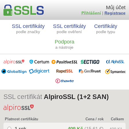
Můj účet
Přihlášení
|
Registrace
SSL certifikáty
SSL certifikáty
Certifikáty
podle značky
podle ověření
podle typu
Podpora
a nástroje
SSL certifikát
AlpiroSSL (1+2 SAN)
Platnost certifikátu
Cena / rok
Celkem
1 rok
409 Kč
(15,61 €)