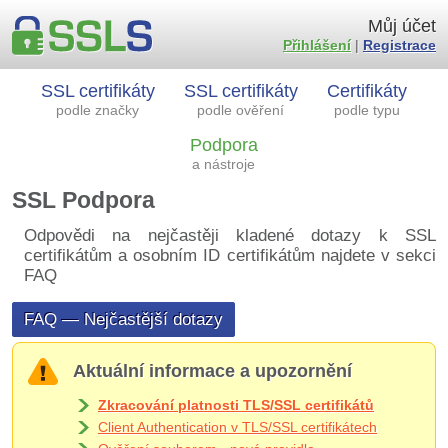
Můj účet
Přihlášení
|
Registrace
SSL certifikáty
SSL certifikáty
Certifikáty
podle značky
podle ověření
podle typu
Podpora
a nástroje
SSL Podpora
Odpovědi na nejčastěji kladené dotazy k SSL
certifikátům a osobním ID certifikátům najdete v sekci
FAQ
FAQ — Nejčastější dotazy
Aktuální informace a upozornění
Zkracování platnosti TLS/SSL certifikátů
Client Authentication v TLS/SSL certifikátech