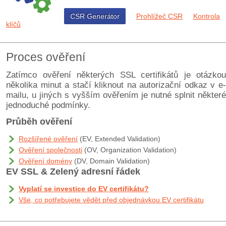
CSR Generátor
Prohlížeč CSR
Kontrola
klíčů
Proces ověření
Zatímco ověření některých SSL certifikátů je otázkou
několika minut a stačí kliknout na autorizační odkaz v e-
mailu, u jiných s vyšším ověřením je nutné splnit některé
jednoduché podmínky.
Průběh ověření
Rozšířené ověření
(EV, Extended Validation)
Ověření společnosti
(OV, Organization Validation)
Ověření domény
(DV, Domain Validation)
EV SSL & Zelený adresní řádek
Vyplatí se investice do EV certifikátu?
Vše, co potřebujete vědět před objednávkou EV certifikátu