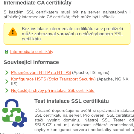
Intermediate CA certifikáty
S každým SSL certifikátem musí být na server nainstalován i
příslušný intermediate CA certifikát; těch může být i několik.
Bez instalace intermediate certifikátu se v prohlížeči
může zobrazovat varování o nedůvěryhodném SSL
certifikátu.
Intermediate certifikáty
Související informace
Přesměrování HTTP na HTTPS
(Apache, IIS, nginx)
Konfigurace HSTS (Strict Transport Security)
(Apache, NGINX,
IIS)
Nejčastější chyby při instalaci SSL certifikátu
Test instalace SSL certifikátu
Důrazně doporučujeme ověřit si správnost instalace
SSL certifikátu na server. Pro ověření SSL certifikátu
stačí vyplnit doménu. Nástroj SSL Tester od
SSLS.CZ umí mj. detekovat některé zranitelnosti,
chyby v konfiguraci serveru i nedostatky samotného