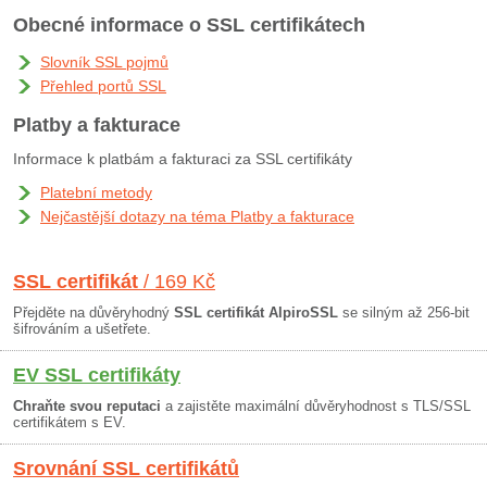
Obecné informace o SSL certifikátech
Slovník SSL pojmů
Přehled portů SSL
Platby a fakturace
Informace k platbám a fakturaci za SSL certifikáty
Platební metody
Nejčastější dotazy na téma Platby a fakturace
SSL certifikát
/ 169 Kč
Přejděte na důvěryhodný
SSL certifikát AlpiroSSL
se silným až 256-bit
šifrováním a ušetřete.
EV SSL certifikáty
Chraňte svou reputaci
a zajistěte maximální důvěryhodnost s TLS/SSL
certifikátem s EV.
Srovnání SSL certifikátů