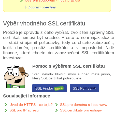
Ověření souborem - nová pravidla
⇩
Zobrazit všechny
Výběr vhodného SSL certifikátu
Protože je opravdu z čeho vybírat, zvolit ten správný SSL
certifikát nemusí být snadné. Přesto to není nijak složité
— stačí si ujasnit požadavky, tedy co chcete zabezpečit,
kolik domén, prestiž certifikátu a v neposlední řadě
finance, které chcete do zabezpečení SSL certifikátem
investovat.
Pomoc s výběrem SSL certifikátu
Stačí několik kliknutí myší a hned máte jasno,
který SSL certifikát potřebujete:
SSL Finder
SSL Pomocník
nové
Související informace
Úvod do HTTPS - co to je?
SSL pro doménu s i bez www
SSL pro IP adresu
SSL certifikáty pro eshopy