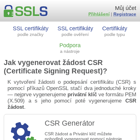
Můj účet
Přihlášení
|
Registrace
SSL certifikáty
SSL certifikáty
Certifikáty
podle značky
podle ověření
podle typu
Podpora
a nástroje
Jak vygenerovat žádost CSR
(Certificate Signing Request)?
K vytvoření žádosti o podepsání certifikátu (CSR) s
pomocí příkazů OpenSSL stačí dva jednoduché kroky
— nejprve vygenerujeme
privátní klíč
ve formátu PEM
(X.509) a s jeho pomocí poté vygenerujeme
CSR
žádost
.
CSR Generátor
CSR žádost a Privátní klíč můžete
pohodlně vygenerovat pomocí nástroje