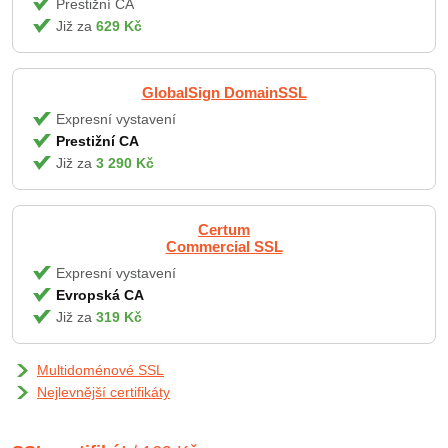
Prestižní CA
Již za
629 Kč
GlobalSign DomainSSL
Expresní vystavení
Prestižní CA
Již za
3 290 Kč
Certum
Commercial SSL
Expresní vystavení
Evropská CA
Již za
319 Kč
Multidoménové SSL
Nejlevnější certifikáty