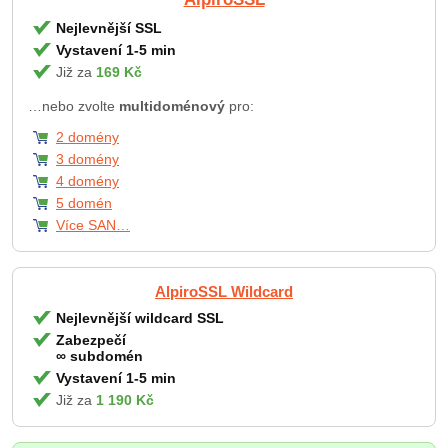
Nejlevnější SSL
Vystavení 1-5 min
Již za
169 Kč
…nebo zvolte
multidoménový
pro:
2 domény
3 domény
4 domény
5 domén
Více SAN…
AlpiroSSL Wildcard
Nejlevnější wildcard SSL
Zabezpečí
∞ subdomén
Vystavení 1-5 min
Již za
1 190 Kč