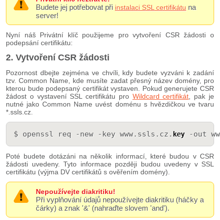
Budete jej potřebovat při
na
instalaci SSL certifikátu
server!
Nyní náš Privátní klíč použijeme pro vytvoření CSR žádosti o
podepsání certifikátu:
2. Vytvoření CSR žádosti
Pozornost dbejte zejména ve chvíli, kdy budete vyzváni k zadání
tzv. Common Name, kde musíte zadat přesný název domény, pro
kterou bude podepsaný certifikát vystaven. Pokud generujete CSR
žádost o vystavení SSL certifikátu pro
Wildcard certifikát
, pak je
nutné jako Common Name uvést doménu s hvězdičkou ve tvaru
*.ssls.cz.
$ openssl req -new -key www.ssls.cz.
 -out ww
key
Poté budete dotázáni na několik informací, které budou v CSR
žádosti uvedeny. Tyto informace později budou uvedeny v SSL
certifikátu (výjma DV certifikátů s ověřením domény).
Nepoužívejte diakritiku!
Při vyplňování údajů nepoužívejte diakritiku (háčky a
čárky) a znak '&' (nahraďte slovem 'and').