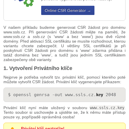
Online CSR Generátor →
V našem příkladu budeme generovat CSR žádost pro doménu
www.ssls.cz. Při generování CSR žádosti mějte na paměti, že
www.ssls.cz
a
ssls.cz
(s 'www' a bez 'www') jsou dvě různé
domény. Před aktivací SSL certifikátu se musíte rozhodnout, kterou
variantu chcete zabezpečit. U většiny SSL certifikátů je při
poskytnutí CSR žádosti pro doménu s 'www' zdarma přidána i
tatáž doména bez 'www', a tudíž jsou jedním SSL certifikátem
zabezpečeny obě varianty.
1. Vytvoření Privátního klíče
Nejprve je potřeba vytvořit tzv. privátní klíč, pomocí kterého poté
můžete vytvořit CSR žádost. Privátní klíč vygenerujete příkazem:
$ openssl genrsa -out www.ssls.cz.
 2048
key
Privátní klíč nyní máte uložený v souboru
www.ssls.cz.key
.
Tento soubor si uschovejte a ujistěte se, že k němu máte přístup
pouze vy, popřípadě oprávněná osoba!
Privátní klíč neztraťte!