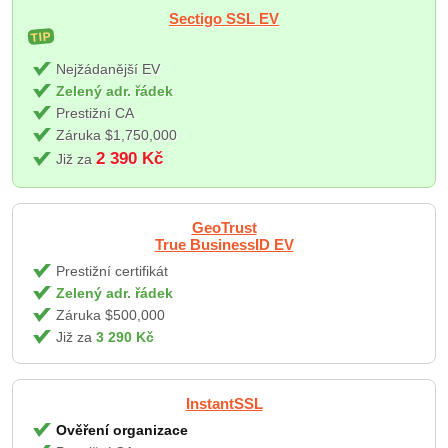
Sectigo SSL EV
TIP
Nejžádanější EV
Zelený adr. řádek
Prestižní CA
Záruka $1,750,000
2 390 Kč
Již za
GeoTrust
True BusinessID EV
Prestižní certifikát
Zelený adr. řádek
Záruka $500,000
Již za
3 290 Kč
InstantSSL
Ověření organizace