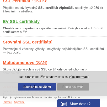
SSL certifikát
/ 169 Kč
Přejděte na důvěryhodný
SSL certifikát AlpiroSSL
se silným až 256-bit
šifrováním a ušetřete.
EV SSL certifikáty
Chraňte svou reputaci
a zajistěte maximální důvěryhodnost s TLS/SSL
certifikátem s EV.
Srovnání SSL certifikátů
Porovnejte si všechny výhody i nevýhody nejžádanějších SSL certifikátů
— bez obalu.
Multidoménové
(SAN)
Skonsolidujte všechny své
SSL certifikáty
do jednoho multi-
doménového SSL certifikátu!
Tato stránka používá soubory cookies.
více informací
Osobní údaje
|
Obchodní podmínky
Souhlasím se všemi
|
30 dní záruka
Pouze nezbytné
2006-2026 © SSLS.CZ - Všechna práva vyhrazena.
Provozovatelem portálu je
Alpiro s.r.o.
Alpiro je registrovanou ochrannou známkou společnosti Alpiro s.r.o.
Partneři
|
AlpiroSSL
Máte dotaz?