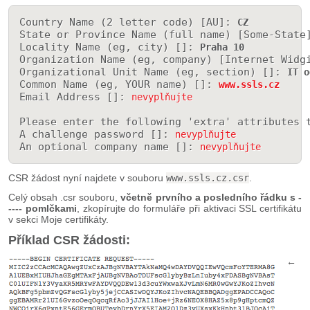
Country Name (2 letter code) [AU]: 
CZ
State or Province Name (full name) [Some-State
Locality Name (eg, city) []: 
Praha 10
Organization Name (eg, company) [Internet Widg
Organizational Unit Name (eg, section) []: 
IT o
Common Name (eg, YOUR name) []: 
www.ssls.cz
Email Address []: 
nevyplňujte
Please enter the following 'extra' attributes t
A challenge password []: 
nevyplňujte
An optional company name []: 
nevyplňujte
CSR žádost nyní najdete v souboru
www.ssls.cz.csr
.
Celý obsah .csr souboru,
včetně prvního a posledního řádku s -
---- pomlčkami
, zkopírujte do formuláře při aktivaci SSL certifikátu
v sekci Moje certifikáty.
Příklad CSR žádosti:
←