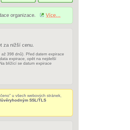
idace organizace.
Více…
t za nižší cenu.
p. až 398 dnů). Před datem expirace
 data expirace, opět na nejdelší
Na blížící se datum expirace
čeno" u všech webových stránek,
 důvěryhodným SSL/TLS