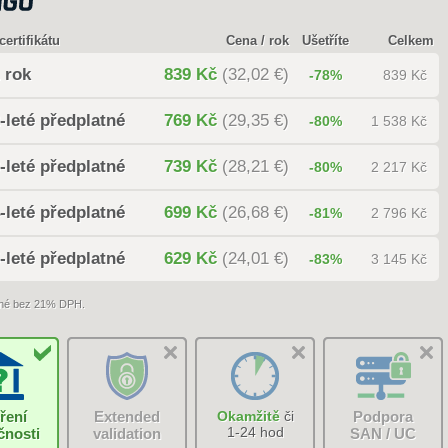
certifikátu
Cena / rok
Ušetříte
Celkem
 rok
839 Kč
(32,02 €)
-78%
839 Kč
-leté předplatné
769 Kč
(29,35 €)
-80%
1 538 Kč
-leté předplatné
739 Kč
(28,21 €)
-80%
2 217 Kč
-leté předplatné
699 Kč
(26,68 €)
-81%
2 796 Kč
-leté předplatné
629 Kč
(24,01 €)
-83%
3 145 Kč
né bez 21% DPH.
ření
Extended
Okamžitě
či
Podpora
1-24 hod
čnosti
validation
SAN / UC