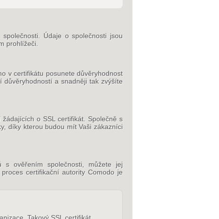
m společnosti. Údaje o společnosti jsou
m prohlížeči.
ímo v certifikátu posunete důvěryhodnost
í důvěryhodností a snadněji tak zvýšíte
ádajících o SSL certifikát. Společně s
y, díky kterou budou mít Vaši zákazníci
tů s ověřením společnosti, můžete jej
proces certifikační autority Comodo je
nizace. Takový SSL certifikát