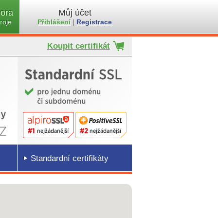
ora
Můj účet
roje
Přihlášení
|
Registrace
Koupit certifikát
Standardní certifikáty