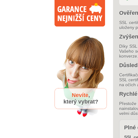
Ověřen
SSL certi
uloženy p
Zvýšen
Díky SSL 
Vašeho se
konverze
Důsledn
Certifika
SSL certi
na očích 
Rychlé
Nevíte
,
který vybrat?
Přestože
nainstalo
velmi důs
Plné 
SSL ce