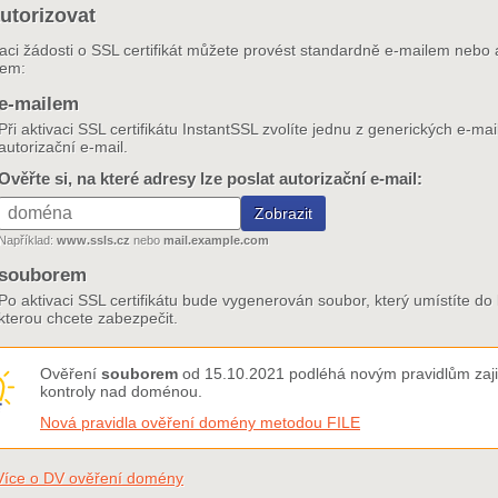
utorizovat
zaci žádosti o SSL certifikát můžete provést standardně e-mailem nebo 
rem:
e-mailem
Při aktivaci SSL certifikátu InstantSSL zvolíte jednu z generických e-m
autorizační e-mail.
Ověřte si, na které adresy lze poslat autorizační e-mail:
Například:
www.ssls.cz
nebo
mail.example.com
souborem
Po aktivaci SSL certifikátu bude vygenerován soubor, který umístíte 
kterou chcete zabezpečit.
Ověření
souborem
od 15.10.2021 podléhá novým pravidlům zajiš
kontroly nad doménou.
Nová pravidla ověření domény metodou FILE
Více o DV ověření domény