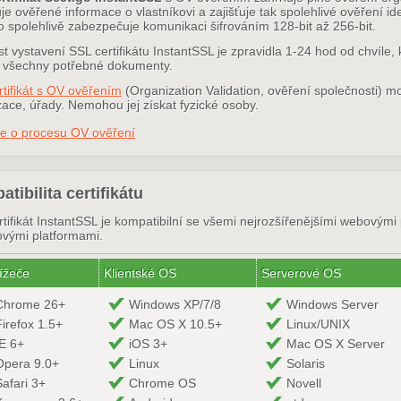
e ověřené informace o vlastníkovi a zajišťuje tak spolehlivé ověření id
o spolehlivě zabezpečuje komunikaci šifrováním 128-bit až 256-bit.
t vystavení SSL certifikátu InstantSSL je zpravidla 1-24 hod od chvíle, k
 všechny potřebné dokumenty.
rtifikát s OV ověřením
(Organization Validation, ověření společnosti) m
ace, úřady. Nemohou jej získat fyzické osoby.
ce o procesu OV ověření
tibilita certifikátu
tifikát InstantSSL je kompatibilní se všemi nejrozšířenějšími webovými
ovými platformami.
ížeče
Klientské OS
Serverové OS
Chrome 26+
Windows XP/7/8
Windows Server
Firefox 1.5+
Mac OS X 10.5+
Linux/UNIX
IE 6+
iOS 3+
Mac OS X Server
Opera 9.0+
Linux
Solaris
Safari 3+
Chrome OS
Novell