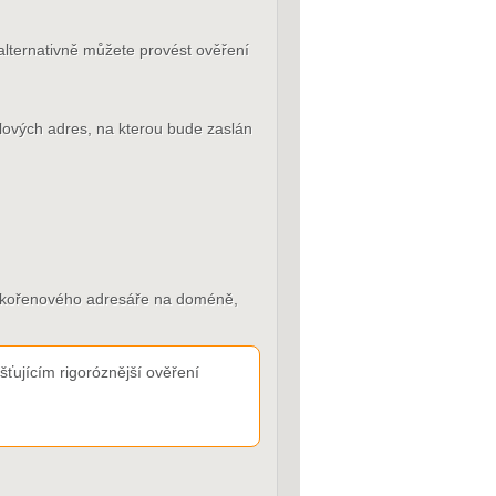
alternativně můžete provést ověření
ailových adres, na kterou bude zaslán
do kořenového adresáře na doméně,
ťujícím rigoróznější ověření