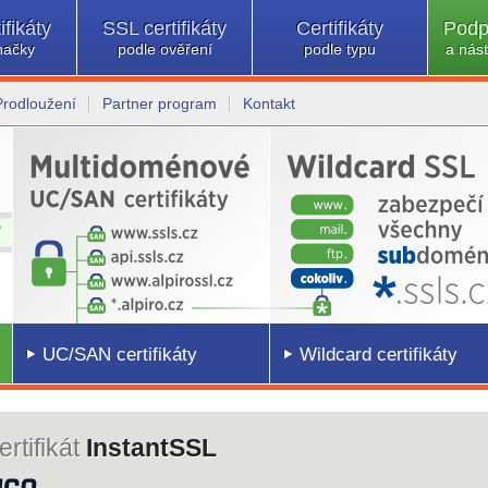
ifikáty
SSL certifikáty
Certifikáty
Podp
načky
podle ověření
podle typu
a nást
Prodloužení
Partner program
Kontakt
UC/SAN certifikáty
Wildcard certifikáty
rtifikát
InstantSSL