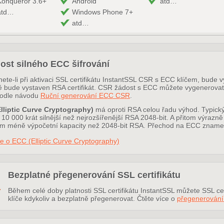
Konqueror 3.6+
Android
atd…
atd…
Windows Phone 7+
atd…
ost silného ECC šifrování
ete-li při aktivaci SSL certifikátu InstantSSL CSR s ECC klíčem, bude 
ě bude vystaven RSA certifikát. CSR žádost s ECC můžete vygenerov
odle návodu
Ruční generování ECC CSR
.
lliptic Curve Cryptography)
má oproti RSA celou řadu výhod. Typický
10 000 krát silnější než nejrozšířenější RSA 2048-bit. A přitom výrazně
 méně výpočetní kapacity než 2048-bit RSA. Přechod na ECC znamená t
e o ECC (Elliptic Curve Cryptography)
Bezplatné přegenerování SSL certifikátu
Během celé doby platnosti SSL certifikátu InstantSSL můžete SSL cert
klíče kdykoliv a bezplatně přegenerovat. Čtěte více o
přegenerován