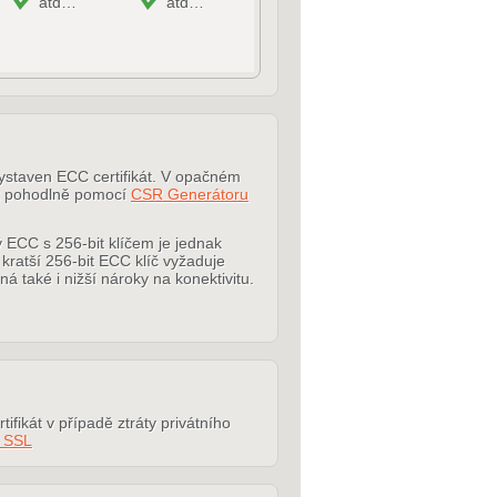
atd…
atd…
vystaven ECC certifikát. V opačném
at pohodlně pomocí
CSR Generátoru
 ECC s 256-bit klíčem je jednak
 kratší 256-bit ECC klíč vyžaduje
aké i nižší nároky na konektivitu.
ifikát v případě ztráty privátního
í SSL