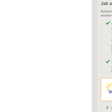
Jak a
Autori
soubo