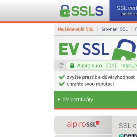
SSL cert
podle z
Nejžádanější SSL
Srovnání SSL
EV certifikáty
SSL ce