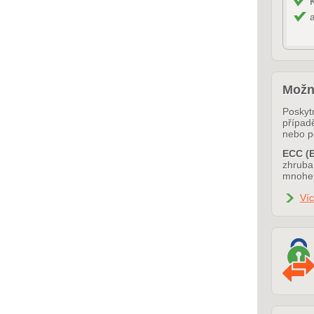
Možn
Poskytn
případ
nebo p
ECC (E
zhruba 
mnohem
Víc