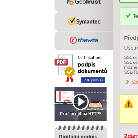
Te
Předp
Ušetř
SSL cer
SSL cer
možné 
SSL/TL
PDF podpis ›
Víc
Zdar