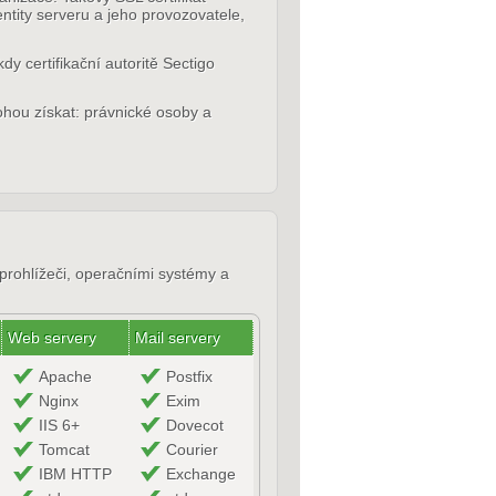
entity serveru a jeho provozovatele,
dy certifikační autoritě Sectigo
ohou získat: právnické osoby a
 prohlížeči, operačními systémy a
Web servery
Mail servery
Apache
Postfix
Nginx
Exim
IIS 6+
Dovecot
Tomcat
Courier
IBM HTTP
Exchange