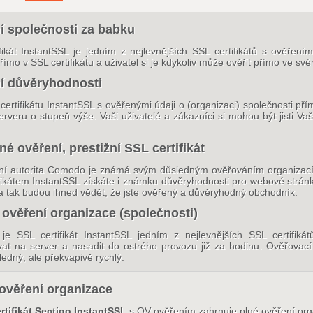
í společnosti za babku
fikát InstantSSL je jedním z nejlevnějších SSL certifikátů s ověření
římo v SSL certifikátu a uživatel si je kdykoliv může ověřit přímo ve své
í důvěryhodnosti
certifikátu InstantSSL s ověřenými údaji o (organizaci) společnosti př
rveru o stupeň výše. Vaši uživatelé a zákazníci si mohou být jisti Vaš
.
é ověření, prestižní SSL certifikát
ční autorita Comodo je známá svým důsledným ověřováním organizací ž
fikátem InstantSSL získáte i známku důvěryhodnosti pro webové stránk
a tak budou ihned vědět, že jste ověřený a důvěryhodný obchodník.
 ověření organizace (společnosti)
 je SSL certifikát InstantSSL jedním z nejlevnějších SSL certifiká
vat na server a nasadit do ostrého provozu již za hodinu. Ověřovací 
ledný, ale překvapivě rychlý.
ověření organizace
rtifikát Sectigo InstantSSL
s OV ověřením zahrnuje plné ověření orga