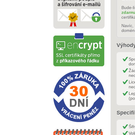
Bude-li
zdarm
certif
Navíc, 
doménu
Výhody
Spo
dom
Žád
ned
Lic
ne
Le
(po
Specifi
Šif
Vol