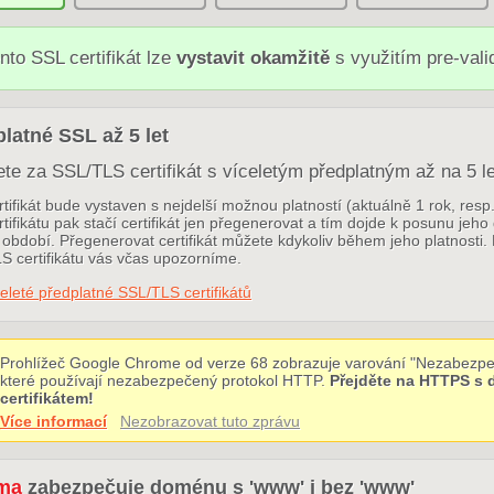
nto SSL certifikát lze
vystavit okamžitě
s využitím pre-val
latné SSL až 5 let
ete za SSL/TLS certifikát s víceletým předplatným až na 5 le
tifikát bude vystaven s nejdelší možnou platností (aktuálně 1 rok, res
tifikátu pak stačí certifikát jen přegenerovat a tím dojde k posunu jeho
období. Přegenerovat certifikát můžete kdykoliv během jeho platnosti. 
S certifikátu vás včas upozorníme.
eleté předplatné SSL/TLS certifikátů
Prohlížeč Google Chrome od verze 68 zobrazuje varování "Nezabezpe
které používají nezabezpečený protokol HTTP.
Přejděte na HTTPS s
certifikátem!
Více informací
Nezobrazovat tuto zprávu
ma
zabezpečuje doménu s 'www' i bez 'www'