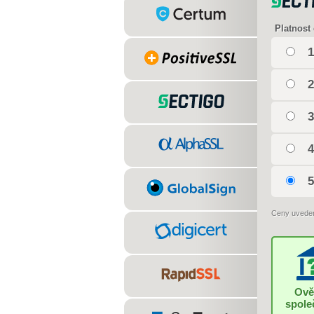
Platnost 
1
2
3
4
5
Ceny uvede
Ově
spole