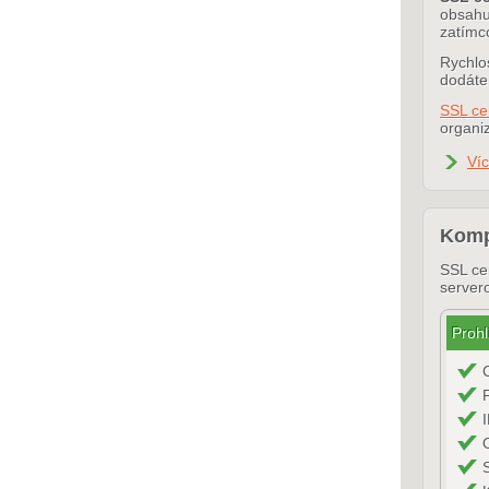
obsahuj
zatímc
Rychlos
dodáte
SSL ce
organiz
Ví
Kompa
SSL cer
server
Prohl