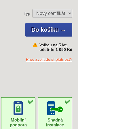
Typ:
Volbou na 5 let
ušetříte 1 050 Kč
Proč zvolit delší platnost?
Mobilní
Snadná
podpora
instalace