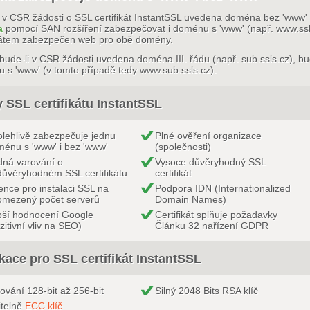
 v CSR žádosti o SSL certifikát InstantSSL uvedena doména bez 'www' (n
a
pomocí SAN rozšíření zabezpečovat i doménu s 'www' (např. www.ssl
ikátem zabezpečen web pro obě domény.
bude-li v CSR žádosti uvedena doména III. řádu (např. sub.ssls.cz), bu
 s 'www' (v tomto případě tedy www.sub.ssls.cz).
 SSL certifikátu InstantSSL
lehlivě zabezpečuje jednu
Plné ověření organizace
énu s 'www' i bez 'www'
(společnosti)
ná varování o
Vysoce důvěryhodný SSL
ůvěryhodném SSL certifikátu
certifikát
ence pro instalaci SSL na
Podpora IDN (Internationalized
omezený počet serverů
Domain Names)
pší hodnocení Google
Certifikát splňuje požadavky
zitivní vliv na SEO)
Článku 32 nařízení GDPR
kace pro SSL certifikát InstantSSL
rování 128-bit až 256-bit
Silný 2048 Bits RSA klíč
itelně
ECC klíč