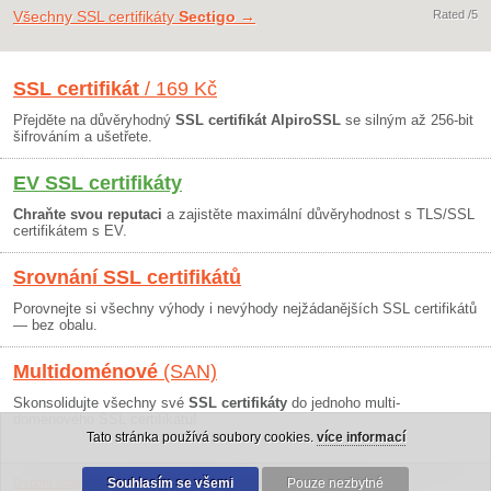
Všechny SSL certifikáty
Sectigo
→
Rated
/5
SSL certifikát
/ 169 Kč
Přejděte na důvěryhodný
SSL certifikát AlpiroSSL
se silným až 256-bit
šifrováním a ušetřete.
EV SSL certifikáty
Chraňte svou reputaci
a zajistěte maximální důvěryhodnost s TLS/SSL
certifikátem s EV.
Srovnání SSL certifikátů
Porovnejte si všechny výhody i nevýhody nejžádanějších SSL certifikátů
— bez obalu.
Multidoménové
(SAN)
Skonsolidujte všechny své
SSL certifikáty
do jednoho multi-
doménového SSL certifikátu!
Tato stránka používá soubory cookies.
více informací
Osobní údaje
|
Obchodní podmínky
Souhlasím se všemi
|
30 dní záruka
Pouze nezbytné