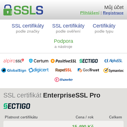
Můj účet
Přihlášení
|
Registrace
SSL certifikáty
SSL certifikáty
Certifikáty
podle značky
podle ověření
podle typu
Podpora
a nástroje
SSL certifikát
EnterpriseSSL Pro
Platnost certifikátu
Cena / rok
Celkem
15 490 Kč