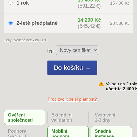
1 rok
15 490 Kč
(591,22 €)
14 290 Kč
2-leté předplatné
28 580 Kč
(545,42 €)
Ceny uvedené bez 21% DPH.
Typ:
Volbou na 2 rok
ušetříte 2 400 
Proč zvolit delší platnost?
Ověření
Extended
Vystavení
společnosti
validation
1-3 dny
Podpora
Mobilní
Snadná
SAN / UC
podpora
instalace