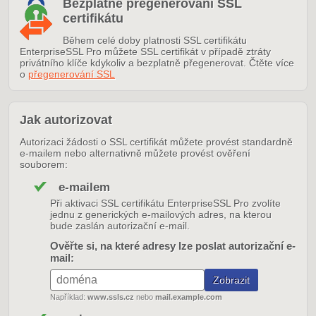
Bezplatné přegenerování SSL
certifikátu
Během celé doby platnosti SSL certifikátu
EnterpriseSSL Pro můžete SSL certifikát v případě ztráty
privátního klíče kdykoliv a bezplatně přegenerovat. Čtěte více
o
přegenerování SSL
Jak autorizovat
Autorizaci žádosti o SSL certifikát můžete provést standardně
e-mailem nebo alternativně můžete provést ověření
souborem:
e-mailem
Při aktivaci SSL certifikátu EnterpriseSSL Pro zvolíte
jednu z generických e-mailových adres, na kterou
bude zaslán autorizační e-mail.
Ověřte si, na které adresy lze poslat autorizační e-
mail:
Například:
www.ssls.cz
nebo
mail.example.com