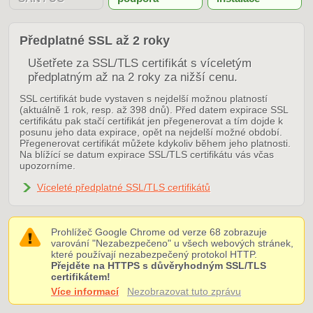
Předplatné SSL až 2 roky
Ušetřete za SSL/TLS certifikát s víceletým
předplatným až na 2 roky za nižší cenu.
SSL certifikát bude vystaven s nejdelší možnou platností
(aktuálně 1 rok, resp. až 398 dnů). Před datem expirace SSL
certifikátu pak stačí certifikát jen přegenerovat a tím dojde k
posunu jeho data expirace, opět na nejdelší možné období.
Přegenerovat certifikát můžete kdykoliv během jeho platnosti.
Na blížící se datum expirace SSL/TLS certifikátu vás včas
upozorníme.
Víceleté předplatné SSL/TLS certifikátů
Prohlížeč Google Chrome od verze 68 zobrazuje
varování "Nezabezpečeno" u všech webových stránek,
které používají nezabezpečený protokol HTTP.
Přejděte na HTTPS s důvěryhodným SSL/TLS
certifikátem!
Více informací
Nezobrazovat tuto zprávu