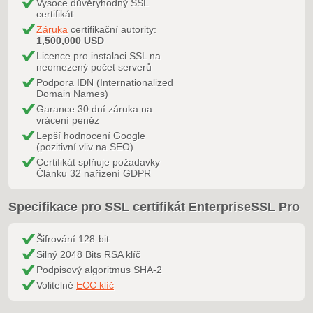
Vysoce důvěryhodný SSL
certifikát
Záruka
certifikační autority:
1,500,000 USD
Licence pro instalaci SSL na
neomezený počet serverů
Podpora IDN (Internationalized
Domain Names)
Garance 30 dní záruka na
vrácení peněz
Lepší hodnocení Google
(pozitivní vliv na SEO)
Certifikát splňuje požadavky
Článku 32 nařízení GDPR
Specifikace pro SSL certifikát EnterpriseSSL Pro
Šifrování 128-bit
Silný 2048 Bits RSA klíč
Podpisový algoritmus SHA-2
Volitelně
ECC klíč