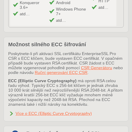
HTTP
Konqueror
Android
3.6+
atd…
Windows Phone
atd…
7+
atd…
Možnost silného ECC šifrování
Poskytnete-li při aktivaci SSL certifikátu EnterpriseSSL Pro
CSR s ECC klíčem, bude vystaven ECC certifikát. V opačném
případě bude vystaven RSA certifikát. CSR žádost s ECC
můžete vygenerovat pohodlně pomocí
CSR Generátoru
nebo
podle návodu
Ruční generování ECC CSR
.
ECC (Elliptic Curve Cryptography)
má oproti RSA celou
řadu výhod. Typický ECC s 256-bit klíčem je jednak zhruba
10 000 krát silnější než nejrozšířenější RSA 2048-bit. A přitom
výrazně kratší 256-bit ECC klíč vyžaduje mnohem méně
výpočetní kapacity než 2048-bit RSA. Přechod na ECC
znamená také i nižší nároky na konektivitu.
Více o ECC (Elliptic Curve Cryptography)