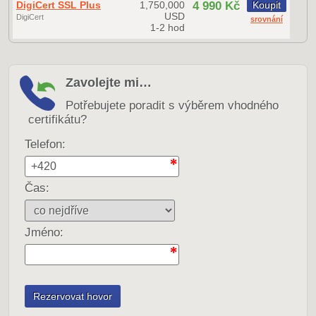
DigiCert SSL Plus
1,750,000
4 990 Kč
Koupit
USD
DigiCert
srovnání
1-2 hod
Zavolejte mi…
Potřebujete poradit s výběrem vhodného
certifikátu?
Telefon:
Čas:
Jméno: