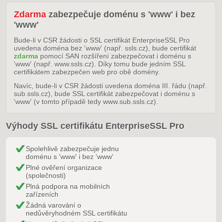
Zdarma
zabezpečuje doménu s 'www' i bez
'www'
Bude-li v CSR žádosti o SSL certifikát EnterpriseSSL Pro
uvedena doména bez 'www' (např. ssls.cz), bude certifikát
zdarma
pomocí SAN rozšíření zabezpečovat i doménu s
'www' (např. www.ssls.cz). Díky tomu bude jedním SSL
certifikátem zabezpečen web pro obě domény.
Navíc, bude-li v CSR žádosti uvedena doména III. řádu (např.
sub.ssls.cz), bude SSL certifikát zabezpečovat i doménu s
'www' (v tomto případě tedy www.sub.ssls.cz).
Výhody SSL certifikátu EnterpriseSSL Pro
Spolehlivě zabezpečuje jednu
doménu s 'www' i bez 'www'
Plné ověření organizace
(společnosti)
Plná podpora na mobilních
zařízeních
Žádná varování o
nedůvěryhodném SSL certifikátu