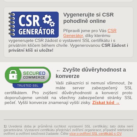
Vygenerujte si CSR
pohodlně online
Připravili jsme pro Vás
CSR
Generátor
, díky kterému
vygenerujete CSR žádost o vystavení SSL certifikátu i s
privátním klíčem během chvíle. Vygenerovanou
CSR žádost i
privátní klíč si uložte!
← Zvyšte důvěryhodnost a
konverze
Vaši zákazníci si nemusí všimnout, že
máte server zabezpečený SSL
certifikátem. Pro zvýšení důvěryhodnosti a konverzí proto
doporučujeme umístit na všechny zabezpečené stránky SSL
pečeť. Vyšší konverze znamenají vyšší zisky.
Získat kód →
1)
Uvedená doba je průměrná rychlost vystavení SSL certifikátu; tato doba není
garantována. Vystavení certifikátu předchází ověření organizace, případně telefonické
ověření a ověření totožnosti žadatele. Čtěte
více o ověření SSL certifikátů s OV