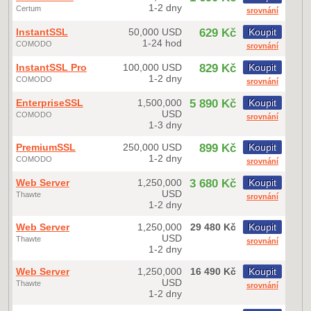
1-2 dny
Certum
srovnání
InstantSSL
50,000 USD
629 Kč
Koupit
1-24 hod
COMODO
srovnání
InstantSSL Pro
100,000 USD
829 Kč
Koupit
1-2 dny
COMODO
srovnání
EnterpriseSSL
1,500,000
5 890 Kč
Koupit
USD
COMODO
srovnání
1-3 dny
PremiumSSL
250,000 USD
899 Kč
Koupit
1-2 dny
COMODO
srovnání
Web Server
1,250,000
3 680 Kč
Koupit
USD
Thawte
srovnání
1-2 dny
Web Server
1,250,000
29 480 Kč
Koupit
USD
Thawte
srovnání
1-2 dny
Web Server
1,250,000
16 490 Kč
Koupit
USD
Thawte
srovnání
1-2 dny