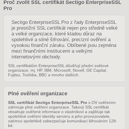
Proč zvolit SSL certifikát Sectigo EnterpriseSSL
Pro
Sectigo EnterpriseSSL Pro z řady EnterpriseSSL
je prestižní SSL certifikát nejen pro středně velké
a velké organizace, které kladou důraz na
spolehlivé a silné šifrování, precizní ověření a
vysokou finanční záruku. Oblíbené jsou zejména
mezi finančními institucemi a velkými
internetovými obchody.
SSL certifikátům EnterpriseSSL důvěřují přední světové
organizace, mj. HP, IBM, Microsoft, Novell, GE Capital,
Fujitsu, Toshiba, BBC a mnoho dalších.
Plné ověření organizace
SSL certifikát Sectigo EnterpriseSSL Pro
s OV ověřením
zahrnuje plné ověření organizace. Takový SSL certifikát
obsahuje ověřené informace o vlastníkovi a zajišťuje tak
spolehlivé ověření identity serveru a jeho provozovatele,
zatímco spolehlivě zabezpečuje komunikaci šifrováním 128-
bit.