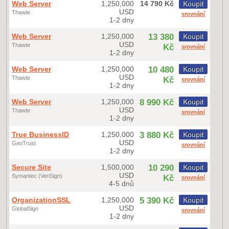
Web Server
1,250,000
14 790 Kč
Koupit
USD
Thawte
srovnání
1-2 dny
Web Server
1,250,000
13 380
Koupit
USD
Thawte
Kč
srovnání
1-2 dny
Web Server
1,250,000
10 480
Koupit
USD
Thawte
Kč
srovnání
1-2 dny
Web Server
1,250,000
8 990 Kč
Koupit
USD
Thawte
srovnání
1-2 dny
True BusinessID
1,250,000
3 880 Kč
Koupit
USD
GeoTrust
srovnání
1-2 dny
Secure Site
1,500,000
10 290
Koupit
USD
Symantec (VeriSign)
Kč
srovnání
4-5 dnů
OrganizationSSL
1,250,000
5 390 Kč
Koupit
USD
GlobalSign
srovnání
1-2 dny