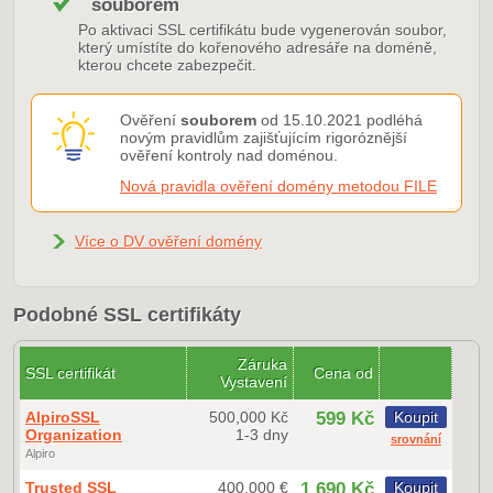
souborem
Po aktivaci SSL certifikátu bude vygenerován soubor,
který umístíte do kořenového adresáře na doméně,
kterou chcete zabezpečit.
Ověření
souborem
od 15.10.2021 podléhá
novým pravidlům zajišťujícím rigoróznější
ověření kontroly nad doménou.
Nová pravidla ověření domény metodou FILE
Více o DV ověření domény
Podobné SSL certifikáty
Záruka
SSL certifikát
Cena od
Vystavení
AlpiroSSL
500,000 Kč
599 Kč
Koupit
Organization
1-3 dny
srovnání
Alpiro
Trusted SSL
400,000 €
1 690 Kč
Koupit