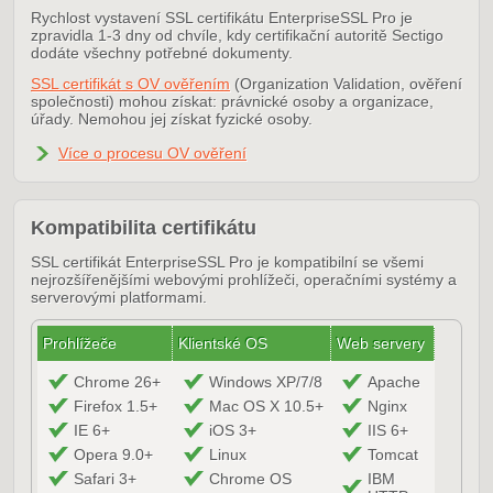
Rychlost vystavení SSL certifikátu EnterpriseSSL Pro je
zpravidla 1-3 dny od chvíle, kdy certifikační autoritě Sectigo
dodáte všechny potřebné dokumenty.
SSL certifikát s OV ověřením
(Organization Validation, ověření
společnosti) mohou získat: právnické osoby a organizace,
úřady. Nemohou jej získat fyzické osoby.
Více o procesu OV ověření
Kompatibilita certifikátu
SSL certifikát EnterpriseSSL Pro je kompatibilní se všemi
nejrozšířenějšími webovými prohlížeči, operačními systémy a
serverovými platformami.
Prohlížeče
Klientské OS
Web servery
Chrome 26+
Windows XP/7/8
Apache
Firefox 1.5+
Mac OS X 10.5+
Nginx
IE 6+
iOS 3+
IIS 6+
Opera 9.0+
Linux
Tomcat
Safari 3+
Chrome OS
IBM