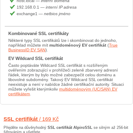
host.local —
interní doména
192.168.0.1 —
interní IP adresa
exchange1 —
netbios jméno
Kombinované SSL certifikáty
Některé typy SSL certifikátů lze i skombinovat do jednoho,
například můžete mít
multidoménový EV certifikát
(
True
BusinessID EV SAN
).
EV Wildcard SSL certifikát
Často poptáváte Wildcard SSL certifikát s rozšířeným
ověřením zobrazující v prohlížeči zeleně zbarvený adresní
řádek, kterým by bylo možné zabezpečit celou doménu a
libovolné subdomény. Takový EV Wildcard SSL certifikát
neexistuje a není v nabídce žádné certifikační autority. Situaci
můžete vyřešit kterýmkoliv
multidoménovým (UC/SAN) EV
certifikátem
.
SSL certifikát
/ 169 Kč
Přejděte na důvěryhodný
SSL certifikát AlpiroSSL
se silným až 256-bit
šifrováním a ušetřete.