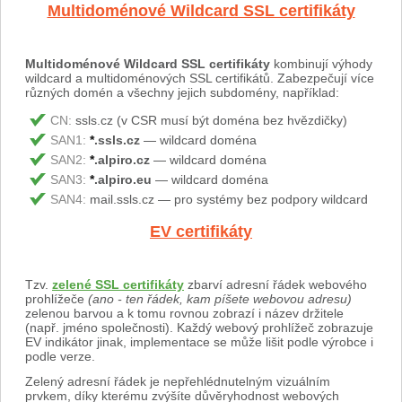
Multidoménové Wildcard SSL certifikáty
Multidoménové Wildcard SSL certifikáty
kombinují výhody
wildcard a multidoménových SSL certifikátů. Zabezpečují více
různých domén a všechny jejich subdomény, například:
CN:
ssls.cz (v CSR musí být doména bez hvězdičky)
SAN1:
*
.ssls.cz
— wildcard doména
SAN2:
*
.alpiro.cz
— wildcard doména
SAN3:
*
.alpiro.eu
— wildcard doména
SAN4:
mail.ssls.cz — pro systémy bez podpory wildcard
EV certifikáty
Tzv.
zelené SSL certifikáty
zbarví adresní řádek webového
prohlížeče
(ano - ten řádek, kam píšete webovou adresu)
zelenou barvou a k tomu rovnou zobrazí i název držitele
(např. jméno společnosti). Každý webový prohlížeč zobrazuje
EV indikátor jinak, implementace se může lišit podle výrobce i
podle verze.
Zelený adresní řádek je nepřehlédnutelným vizuálním
prvkem, díky kterému zvýšíte důvěryhodnost webových