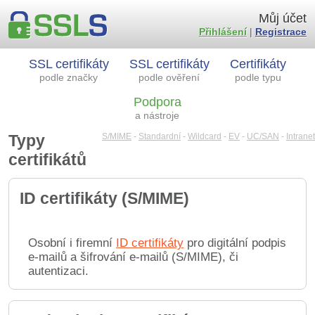
Můj účet
Přihlášení
|
Registrace
SSL certifikáty
SSL certifikáty
Certifikáty
podle značky
podle ověření
podle typu
Podpora
a nástroje
Typy
S/MIME
-
Standardní
-
Wildcard
-
EV
-
UC/SAN
-
Intranet
certifikátů
ID certifikáty (S/MIME)
Osobní i firemní
ID certifikáty
pro digitální podpis
e-mailů a šifrování e-mailů (S/MIME), či
autentizaci.