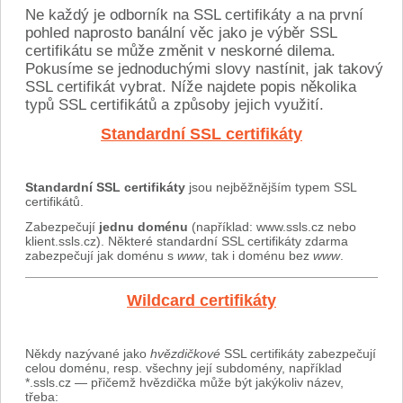
Ne každý je odborník na SSL certifikáty a na první
pohled naprosto banální věc jako je výběr SSL
certifikátu se může změnit v neskorné dilema.
Pokusíme se jednoduchými slovy nastínit, jak takový
SSL certifikát vybrat. Níže najdete popis několika
typů SSL certifikátů a způsoby jejich využití.
Standardní SSL certifikáty
Standardní SSL certifikáty
jsou nejběžnějším typem SSL
certifikátů.
Zabezpečují
jednu doménu
(například: www.ssls.cz nebo
klient.ssls.cz). Některé standardní SSL certifikáty zdarma
zabezpečují jak doménu s
www
, tak i doménu bez
www
.
Wildcard certifikáty
Někdy nazývané jako
hvězdičkové
SSL certifikáty zabezpečují
celou doménu, resp. všechny její subdomény, například
*.ssls.cz — přičemž hvězdička může být jakýkoliv název,
třeba: