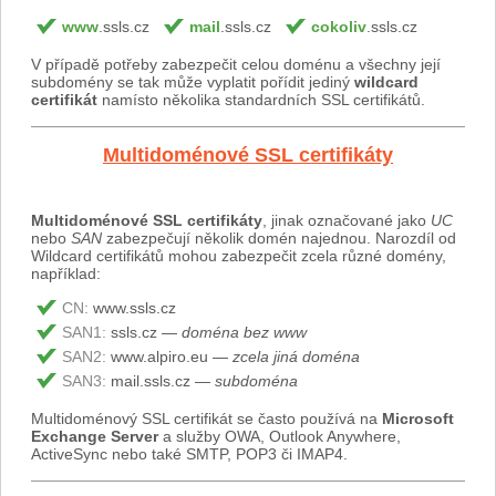
www
.ssls.cz
mail
.ssls.cz
cokoliv
.ssls.cz
V případě potřeby zabezpečit celou doménu a všechny její
subdomény se tak může vyplatit pořídit jediný
wildcard
certifikát
namísto několika standardních SSL certifikátů.
Multidoménové SSL certifikáty
Multidoménové SSL certifikáty
, jinak označované jako
UC
nebo
SAN
zabezpečují několik domén najednou. Narozdíl od
Wildcard certifikátů mohou zabezpečit zcela různé domény,
například:
CN:
www.ssls.cz
SAN1:
ssls.cz —
doména bez www
SAN2:
www.alpiro.eu —
zcela jiná doména
SAN3:
mail.ssls.cz —
subdoména
Multidoménový SSL certifikát se často používá na
Microsoft
Exchange Server
a služby OWA, Outlook Anywhere,
ActiveSync nebo také SMTP, POP3 či IMAP4.