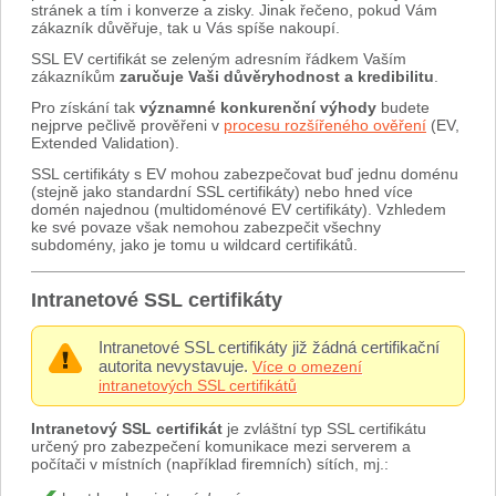
stránek a tím i konverze a zisky. Jinak řečeno, pokud Vám
zákazník důvěřuje, tak u Vás spíše nakoupí.
SSL EV certifikát se zeleným adresním řádkem Vaším
zákazníkům
zaručuje Vaši důvěryhodnost a kredibilitu
.
Pro získání tak
významné konkurenční výhody
budete
nejprve pečlivě prověřeni v
procesu rozšířeného ověření
(EV,
Extended Validation).
SSL certifikáty s EV mohou zabezpečovat buď jednu doménu
(stejně jako standardní SSL certifikáty) nebo hned více
domén najednou (multidoménové EV certifikáty). Vzhledem
ke své povaze však nemohou zabezpečit všechny
subdomény, jako je tomu u wildcard certifikátů.
Intranetové SSL certifikáty
Intranetové SSL certifikáty již žádná certifikační
autorita nevystavuje.
Více o omezení
intranetových SSL certifikátů
Intranetový SSL certifikát
je zvláštní typ SSL certifikátu
určený pro zabezpečení komunikace mezi serverem a
počítači v místních (například firemních) sítích, mj.: