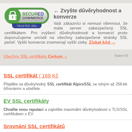
← Zvyšte důvěryhodnost a
konverze
Vaši zákazníci si nemusí všimnout, že
máte server zabezpečený SSL
certifikátem. Pro zvýšení důvěryhodnosti a konverzí proto
doporučujeme umístit na všechny zabezpečené stránky SSL
pečeť. Vyšší konverze znamenají vyšší zisky.
Získat kód →
Všechny SSL certifikáty
Certum
→
Rated
4
/5
SSL certifikát
/ 169 Kč
Přejděte na důvěryhodný
SSL certifikát AlpiroSSL
se silným až 256-bit
šifrováním a ušetřete.
EV SSL certifikáty
Chraňte svou reputaci
a zajistěte maximální důvěryhodnost s TLS/SSL
certifikátem s EV.
Srovnání SSL certifikátů