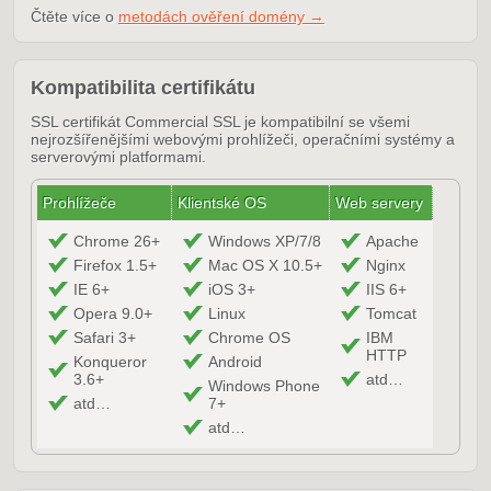
Čtěte více o
metodách ověření domény →
Kompatibilita certifikátu
SSL certifikát Commercial SSL je kompatibilní se všemi
nejrozšířenějšími webovými prohlížeči, operačními systémy a
serverovými platformami.
Prohlížeče
Klientské OS
Web servery
Chrome 26+
Windows XP/7/8
Apache
Firefox 1.5+
Mac OS X 10.5+
Nginx
IE 6+
iOS 3+
IIS 6+
Opera 9.0+
Linux
Tomcat
Safari 3+
Chrome OS
IBM
HTTP
Konqueror
Android
3.6+
atd…
Windows Phone
atd…
7+
atd…