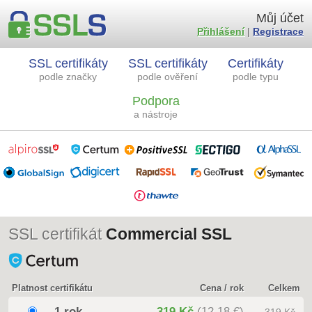
Můj účet
Přihlášení
|
Registrace
SSL certifikáty
SSL certifikáty
Certifikáty
podle značky
podle ověření
podle typu
Podpora
a nástroje
SSL certifikát
Commercial SSL
Platnost certifikátu
Cena / rok
Celkem
1 rok
319 Kč
(12,18 €)