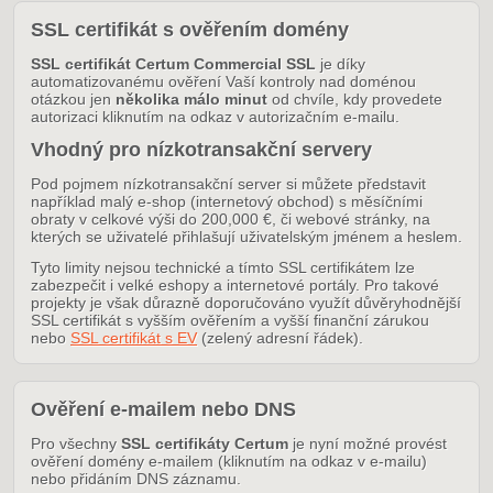
SSL certifikát s ověřením domény
SSL certifikát Certum Commercial SSL
je díky
automatizovanému ověření Vaší kontroly nad doménou
otázkou jen
několika málo minut
od chvíle, kdy provedete
autorizaci kliknutím na odkaz v autorizačním e-mailu.
Vhodný pro nízkotransakční servery
Pod pojmem nízkotransakční server si můžete představit
například malý e-shop (internetový obchod) s měsíčními
obraty v celkové výši do 200,000 €, či webové stránky, na
kterých se uživatelé přihlašují uživatelským jménem a heslem.
Tyto limity nejsou technické a tímto SSL certifikátem lze
zabezpečit i velké eshopy a internetové portály. Pro takové
projekty je však důrazně doporučováno využít důvěryhodnější
SSL certifikát s vyšším ověřením a vyšší finanční zárukou
nebo
SSL certifikát s EV
(zelený adresní řádek).
Ověření e-mailem nebo DNS
Pro všechny
SSL certifikáty Certum
je nyní možné provést
ověření domény e-mailem (kliknutím na odkaz v e-mailu)
nebo přidáním DNS záznamu.