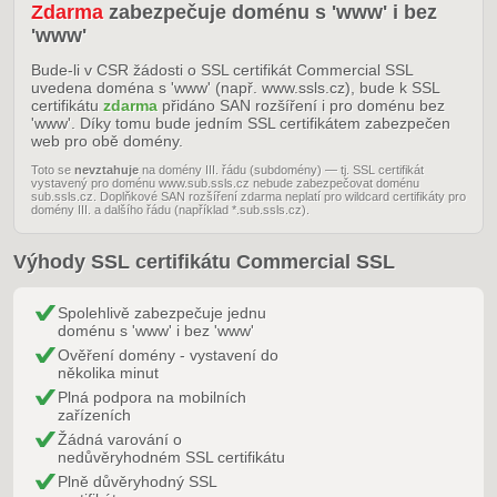
Zdarma
zabezpečuje doménu s 'www' i bez
'www'
Bude-li v CSR žádosti o SSL certifikát Commercial SSL
uvedena doména s 'www' (např. www.ssls.cz), bude k SSL
certifikátu
zdarma
přidáno SAN rozšíření i pro doménu bez
'www'. Díky tomu bude jedním SSL certifikátem zabezpečen
web pro obě domény.
Toto se
nevztahuje
na domény III. řádu (subdomény) — tj. SSL certifikát
vystavený pro doménu www.sub.ssls.cz nebude zabezpečovat doménu
sub.ssls.cz. Doplňkové SAN rozšíření zdarma neplatí pro wildcard certifikáty pro
domény III. a dalšího řádu (například *.sub.ssls.cz).
Výhody SSL certifikátu Commercial SSL
Spolehlivě zabezpečuje jednu
doménu s 'www' i bez 'www'
Ověření domény - vystavení do
několika minut
Plná podpora na mobilních
zařízeních
Žádná varování o
nedůvěryhodném SSL certifikátu
Plně důvěryhodný SSL