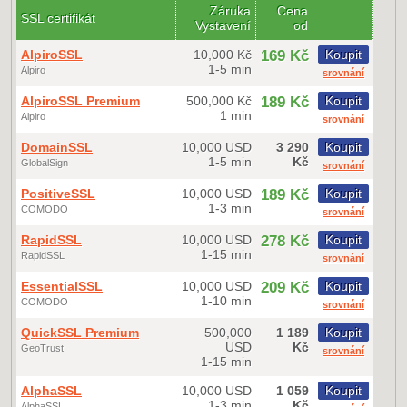
Záruka
Cena
SSL certifikát
Vystavení
od
AlpiroSSL
10,000 Kč
169 Kč
Koupit
1-5 min
Alpiro
srovnání
AlpiroSSL Premium
500,000 Kč
189 Kč
Koupit
1 min
Alpiro
srovnání
DomainSSL
10,000 USD
3 290
Koupit
1-5 min
Kč
GlobalSign
srovnání
PositiveSSL
10,000 USD
189 Kč
Koupit
1-3 min
COMODO
srovnání
RapidSSL
10,000 USD
278 Kč
Koupit
1-15 min
RapidSSL
srovnání
EssentialSSL
10,000 USD
209 Kč
Koupit
1-10 min
COMODO
srovnání
QuickSSL Premium
500,000
1 189
Koupit
USD
Kč
GeoTrust
srovnání
1-15 min
AlphaSSL
10,000 USD
1 059
Koupit
1-3 min
Kč
AlphaSSL