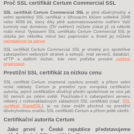
Proč SSL certifikát Certum Commercial SSL
SSL certifikát Certum Commercial SSL
je plně důvěryhodný a
velmi spolehlivý SSL certifikát s šifrovacím klíčem volitelně 2048
nebo 4096 bit, který díky plně automatizovanému ověření Vaší
kontroly nad doménou (DV ověření) můžete získat již za několik
málo minut. Vystavení SSL certifikátu Certum Commercial SSL je
otázka jen několika minut bez papírování a ihned jej můžete
nainstalovat na server
.
SSL certifikát Certum Commercial SSL je vhodný pro spolehlivé
zabezpečení webových stránek a eshopů, mail serverů, databází,
sFTP a dalších služeb, kde není potřeba provést
ověření
organizace
.
Prestižní SSL certifikát za nízkou cenu
SSL certifikát Certum znamená vysokou prestiž, a přitom velmi
nízké náklady. Certum je prestižní ryze evropská certifikační
autorita, jejímž certifikátům důvěřují přední společnosti ve více jak
50 zemích po celém světě. Používáte-li k zabezpečení serveru
některý z nízkonákladových základních SSL certifikátů (např.
SSL
certifikát RapidSSL
), je na čase zvážit přechod na prestižní
důvěryhodnou značku SSL certifikátů Certum a přitom ještě ušetřit.
Certifikační autorita Certum
Jako první v České republice představujeme