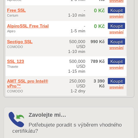
srovnání
Free SSL
-
0 Kč
Koupit
1-10 min
Certum
srovnání
AlpiroSSL Free Trial
-
0 Kč
Koupit
1-5 min
Alpiro
srovnání
Sectigo SSL
500,000
990 Kč
Koupit
USD
COMODO
srovnání
1-10 min
SSL 123
500,000
789 Kč
Koupit
USD
Thawte
srovnání
1-15 min
AMT SSL pro Intel®
250,000
3 390
Koupit
vPro™
USD
Kč
srovnání
1-2 dny
COMODO
Zavolejte mi…
Potřebujete poradit s výběrem vhodného
certifikátu?