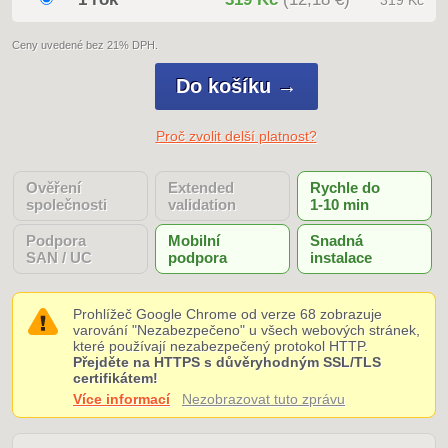
319 Kč
Ceny uvedené bez 21% DPH.
Proč zvolit delší platnost?
Ověření
Extended
Rychle do
společnosti
validation
1-10 min
Podpora
Mobilní
Snadná
SAN / UC
podpora
instalace
Prohlížeč Google Chrome od verze 68 zobrazuje
varování "Nezabezpečeno" u všech webových stránek,
které používají nezabezpečený protokol HTTP.
Přejděte na HTTPS s důvěryhodným SSL/TLS
certifikátem!
Více informací
Nezobrazovat tuto zprávu