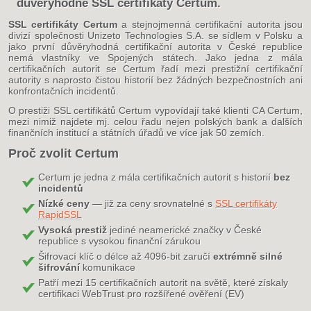
důvěryhodné
SSL certifikáty Certum
.
SSL certifikáty Certum
a stejnojmenná certifikační autorita jsou
divizí společnosti Unizeto Technologies S.A. se sídlem v Polsku a
jako první důvěryhodná certifikační autorita v České republice
nemá vlastníky ve Spojených státech. Jako jedna z mála
certifikačních autorit se Certum řadí mezi prestižní certifikační
autority s naprosto čistou historií bez žádných bezpečnostních ani
konfrontačních incidentů.
O prestiži SSL certifikátů Certum vypovídají také klienti CA Certum,
mezi nimiž najdete mj. celou řadu nejen polských bank a dalších
finančních institucí a státních úřadů ve více jak 50 zemích.
Proč zvolit Certum
Certum je jedna z mála certifikačních autorit s historií
bez
incidentů
Nízké ceny
— již za ceny srovnatelné s
SSL certifikáty
RapidSSL
Vysoká prestiž
jediné neamerické značky v České
republice s vysokou finanční zárukou
Šifrovací klíč o délce až 4096-bit zaručí
extrémně silné
šifrování
komunikace
Patří mezi 15 certifikačních autorit na světě, které získaly
certifikaci WebTrust pro rozšířené ověření (EV)