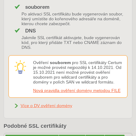
souborem
Po aktivaci SSL certifikátu bude vygenerován soubor,
který umístíte do kořenového adresáře na doméně,
kterou chcete zabezpečit.
DNS
Jakmile SSL certifikát aktivujete, bude vygenerován
kód, pro který přidáte TXT nebo CNAME záznam do
DNS.
Ověření
souborem
pro SSL certifikáty Certum
je možné provést nejpozději k 14.10.2021. Od
15.10.2021 není možné provést ověření
souborem pro wildcard certifikáty a pro
domény v polích SAN ve wildcard formátu.
Nová pravidla ověření domény metodou FILE
Více o DV ověření domény
Podobné SSL certifikáty