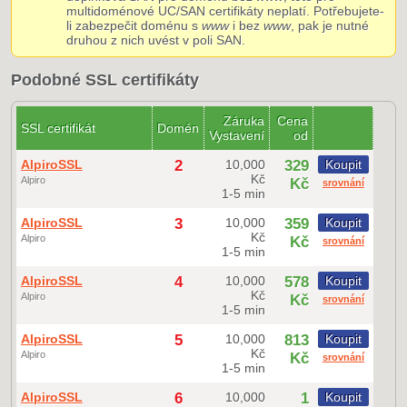
multidoménové UC/SAN certifikáty neplatí. Potřebujete-
li zabezpečit doménu s
www
i bez
www
, pak je nutné
druhou z nich uvést v poli SAN.
Podobné SSL certifikáty
Záruka
Cena
SSL certifikát
Domén
Vystavení
od
AlpiroSSL
2
10,000
329
Koupit
Kč
Alpiro
Kč
srovnání
1-5 min
AlpiroSSL
3
10,000
359
Koupit
Kč
Alpiro
Kč
srovnání
1-5 min
AlpiroSSL
4
10,000
578
Koupit
Kč
Alpiro
Kč
srovnání
1-5 min
AlpiroSSL
5
10,000
813
Koupit
Kč
Alpiro
Kč
srovnání
1-5 min
AlpiroSSL
6
10,000
1
Koupit