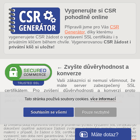
Vygenerujte si CSR
pohodlně online
Připravili jsme pro Vás
CSR
Generátor
, díky kterému
vygenerujete CSR žádost o vystavení SSL certifikátu i s
privátním klíčem během chvíle. Vygenerovanou
CSR žádost i
privátní klíč si uložte!
← Zvyšte důvěryhodnost a
konverze
Vaši zákazníci si nemusí všimnout, že
máte server zabezpečený SSL
certifikátem. Pro zvýšení důvěryhodnosti a konverzí proto
doporučujeme umístit na všechny zabezpečené stránky SSL
Tato stránka používá soubory cookies.
více informací
pečeť. Vyšší konverze znamenají vyšší zisky.
Získat kód →
Souhlasím se všemi
Pouze nezbytné
1)
Uvedená doba expresního ověření je průměrná rychlost vystavení SSL certifikátu po
dokončení úspěšné autorizace žádosti zvolenou autorizační metodou (například e-
mailem) v případě, že žádost o SSL certifikát
splňuje kritéria
pro jeho automatické
Máte dotaz?
vystavení; tato doba není garantována. V některých případech může být vyžadováno
ověření žadatele, organizace nebo telefonické ověření. Čtěte
více o ručním ověření