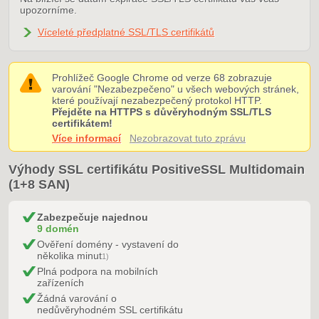
upozorníme.
Víceleté předplatné SSL/TLS certifikátů
Prohlížeč Google Chrome od verze 68 zobrazuje
varování "Nezabezpečeno" u všech webových stránek,
které používají nezabezpečený protokol HTTP.
Přejděte na HTTPS s důvěryhodným SSL/TLS
certifikátem!
Více informací
Nezobrazovat tuto zprávu
Výhody SSL certifikátu PositiveSSL Multidomain
(1+8 SAN)
Zabezpečuje najednou
9 domén
Ověření domény - vystavení do
několika minut
1)
Plná podpora na mobilních
zařízeních
Žádná varování o
nedůvěryhodném SSL certifikátu