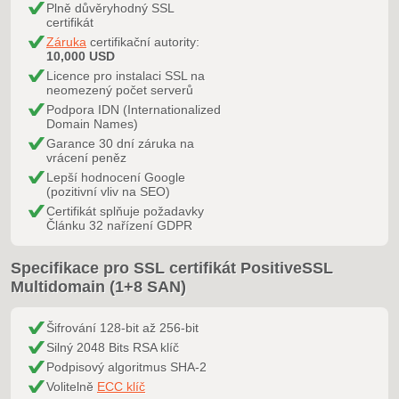
Plně důvěryhodný SSL
certifikát
Záruka
certifikační autority:
10,000 USD
Licence pro instalaci SSL na
neomezený počet serverů
Podpora IDN (Internationalized
Domain Names)
Garance 30 dní záruka na
vrácení peněz
Lepší hodnocení Google
(pozitivní vliv na SEO)
Certifikát splňuje požadavky
Článku 32 nařízení GDPR
Specifikace pro SSL certifikát PositiveSSL
Multidomain (1+8 SAN)
Šifrování 128-bit až 256-bit
Silný 2048 Bits RSA klíč
Podpisový algoritmus SHA-2
Volitelně
ECC klíč