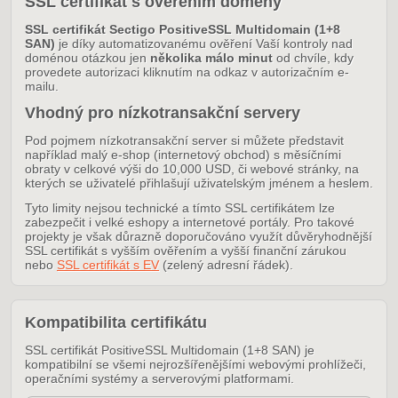
SSL certifikát s ověřením domény
SSL certifikát Sectigo PositiveSSL Multidomain (1+8
SAN)
je díky automatizovanému ověření Vaší kontroly nad
doménou otázkou jen
několika málo minut
od chvíle, kdy
provedete autorizaci kliknutím na odkaz v autorizačním e-
mailu.
Vhodný pro nízkotransakční servery
Pod pojmem nízkotransakční server si můžete představit
například malý e-shop (internetový obchod) s měsíčními
obraty v celkové výši do 10,000 USD, či webové stránky, na
kterých se uživatelé přihlašují uživatelským jménem a heslem.
Tyto limity nejsou technické a tímto SSL certifikátem lze
zabezpečit i velké eshopy a internetové portály. Pro takové
projekty je však důrazně doporučováno využít důvěryhodnější
SSL certifikát s vyšším ověřením a vyšší finanční zárukou
nebo
SSL certifikát s EV
(zelený adresní řádek).
Kompatibilita certifikátu
SSL certifikát PositiveSSL Multidomain (1+8 SAN) je
kompatibilní se všemi nejrozšířenějšími webovými prohlížeči,
operačními systémy a serverovými platformami.