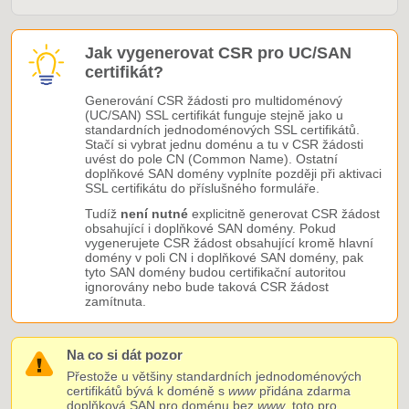
Jak vygenerovat CSR pro UC/SAN
certifikát?
Generování CSR žádosti pro multidoménový
(UC/SAN) SSL certifikát funguje stejně jako u
standardních jednodoménových SSL certifikátů.
Stačí si vybrat jednu doménu a tu v CSR žádosti
uvést do pole CN (Common Name). Ostatní
doplňkové SAN domény vyplníte později při aktivaci
SSL certifikátu do příslušného formuláře.
Tudíž
není nutné
explicitně generovat CSR žádost
obsahující i doplňkové SAN domény. Pokud
vygenerujete CSR žádost obsahující kromě hlavní
domény v poli CN i doplňkové SAN domény, pak
tyto SAN domény budou certifikační autoritou
ignorovány nebo bude taková CSR žádost
zamítnuta.
Na co si dát pozor
Přestože u většiny standardních jednodoménových
certifikátů bývá k doméně s
www
přidána zdarma
doplňková SAN pro doménu bez
www
, toto pro