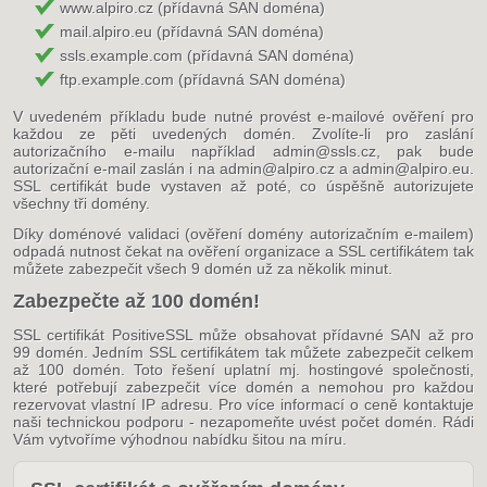
www.alpiro.cz (přídavná SAN doména)
mail.alpiro.eu (přídavná SAN doména)
ssls.example.com (přídavná SAN doména)
ftp.example.com (přídavná SAN doména)
V uvedeném příkladu bude nutné provést e-mailové ověření pro
každou ze pěti uvedených domén. Zvolíte-li pro zaslání
autorizačního e-mailu například admin@ssls.cz, pak bude
autorizační e-mail zaslán i na admin@alpiro.cz a admin@alpiro.eu.
SSL certifikát bude vystaven až poté, co úspěšně autorizujete
všechny tři domény.
Díky doménové validaci (ověření domény autorizačním e-mailem)
odpadá nutnost čekat na ověření organizace a SSL certifikátem tak
můžete zabezpečit všech 9 domén už za několik minut.
Zabezpečte až 100 domén!
SSL certifikát PositiveSSL může obsahovat přídavné SAN až pro
99 domén. Jedním SSL certifikátem tak můžete zabezpečit celkem
až 100 domén. Toto řešení uplatní mj. hostingové společnosti,
které potřebují zabezpečit více domén a nemohou pro každou
rezervovat vlastní IP adresu. Pro více informací o ceně kontaktuje
naši technickou podporu - nezapomeňte uvést počet domén. Rádi
Vám vytvoříme výhodnou nabídku šitou na míru.