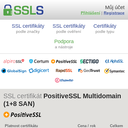
Můj účet
Přihlášení
|
Registrace
SSL certifikáty
SSL certifikáty
Certifikáty
podle značky
podle ověření
podle typu
Podpora
a nástroje
SSL certifikát
PositiveSSL Multidomain
(1+8 SAN)
Platnost certifikátu
Cena / rok
Celkem