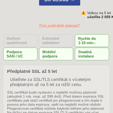
Volbou na 5 let
ušetříte 2 055 
Proč zvolit delší platnost?
Ověření
Extended
Rychle do
společnosti
validation
1-10 min
1)
Podpora
Mobilní
Snadná
SAN / UC
podpora
instalace
Předplatné SSL až 5 let
Ušetřete za SSL/TLS certifikát s víceletým
předplatným až na 5 let za nižší cenu.
SSL certifikát bude vystaven s nejdelší možnou platností
(aktuálně 1 rok, resp. až 398 dnů). Před datem expirace SSL
certifikátu pak stačí certifikát jen přegenerovat a tím dojde k
posunu jeho data expirace, opět na nejdelší možné období.
Přegenerovat certifikát můžete kdykoliv během jeho platnosti.
Na blížící se datum expirace SSL/TLS certifikátu vás včas