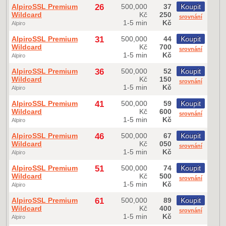
AlpiroSSL Premium
26
500,000
37
Koupit
Wildcard
Kč
250
srovnání
1-5 min
Kč
Alpiro
AlpiroSSL Premium
31
500,000
44
Koupit
Wildcard
Kč
700
srovnání
1-5 min
Kč
Alpiro
AlpiroSSL Premium
36
500,000
52
Koupit
Wildcard
Kč
150
srovnání
1-5 min
Kč
Alpiro
AlpiroSSL Premium
41
500,000
59
Koupit
Wildcard
Kč
600
srovnání
1-5 min
Kč
Alpiro
AlpiroSSL Premium
46
500,000
67
Koupit
Wildcard
Kč
050
srovnání
1-5 min
Kč
Alpiro
AlpiroSSL Premium
51
500,000
74
Koupit
Wildcard
Kč
500
srovnání
1-5 min
Kč
Alpiro
AlpiroSSL Premium
61
500,000
89
Koupit
Wildcard
Kč
400
srovnání
1-5 min
Kč
Alpiro