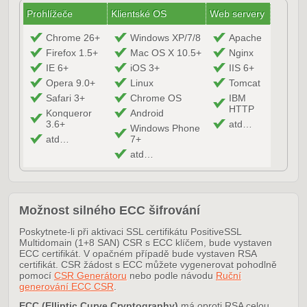
Prohlížeče
Klientské OS
Web servery
Chrome 26+
Windows XP/7/8
Apache
Firefox 1.5+
Mac OS X 10.5+
Nginx
IE 6+
iOS 3+
IIS 6+
Opera 9.0+
Linux
Tomcat
Safari 3+
Chrome OS
IBM
HTTP
Konqueror
Android
3.6+
atd…
Windows Phone
atd…
7+
atd…
Možnost silného ECC šifrování
Poskytnete-li při aktivaci SSL certifikátu PositiveSSL
Multidomain (1+8 SAN) CSR s ECC klíčem, bude vystaven
ECC certifikát. V opačném případě bude vystaven RSA
certifikát. CSR žádost s ECC můžete vygenerovat pohodlně
pomocí
CSR Generátoru
nebo podle návodu
Ruční
generování ECC CSR
.
ECC (Elliptic Curve Cryptography)
má oproti RSA celou