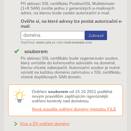
Při aktivaci SSL certifikátu PositiveSSL Multidomain
(1+8 SAN) zvolíte jednu z generických e-mailových
adres, na kterou bude zaslán autorizační e-mail.
Ověřte si, na které adresy lze poslat autorizační e-
mail:
Například:
www.ssls.cz
nebo
mail.example.com
souborem
Po aktivaci SSL certifikátu bude vygenerován soubor,
který umístíte do kořenového adresáře na doméně,
kterou chcete zabezpečit. Autorizační soubor je nutné
umístit na každou doménu zahrnutou v SSL certifikátu,
včetně doplňkových SAN domén.
Ověření
souborem
od 15.10.2021 podléhá
novým pravidlům zajišťujícím rigoróznější
ověření kontroly nad doménou.
Nová pravidla ověření domény metodou FILE
Více o DV ověření domény