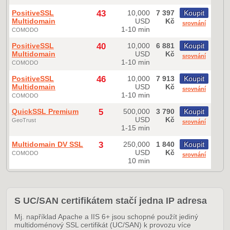
PositiveSSL
43
10,000
7 397
Koupit
Multidomain
USD
Kč
srovnání
1-10 min
COMODO
PositiveSSL
40
10,000
6 881
Koupit
Multidomain
USD
Kč
srovnání
1-10 min
COMODO
PositiveSSL
46
10,000
7 913
Koupit
Multidomain
USD
Kč
srovnání
1-10 min
COMODO
QuickSSL Premium
5
500,000
3 790
Koupit
USD
Kč
GeoTrust
srovnání
1-15 min
Multidomain DV SSL
3
250,000
1 840
Koupit
USD
Kč
COMODO
srovnání
10 min
S UC/SAN certifikátem stačí jedna IP adresa
Mj. například Apache a IIS 6+ jsou schopné použít jediný
multidoménový SSL certifikát (UC/SAN) k provozu více