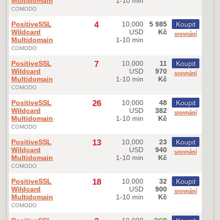
Multidomain
1-10 min
COMODO
PositiveSSL
4
10,000
5 985
Koupit
Wildcard
USD
Kč
srovnání
Multidomain
1-10 min
COMODO
PositiveSSL
7
10,000
11
Koupit
Wildcard
USD
970
srovnání
Multidomain
1-10 min
Kč
COMODO
PositiveSSL
26
10,000
48
Koupit
Wildcard
USD
382
srovnání
Multidomain
1-10 min
Kč
COMODO
PositiveSSL
13
10,000
23
Koupit
Wildcard
USD
940
srovnání
Multidomain
1-10 min
Kč
COMODO
PositiveSSL
18
10,000
32
Koupit
Wildcard
USD
900
srovnání
Multidomain
1-10 min
Kč
COMODO