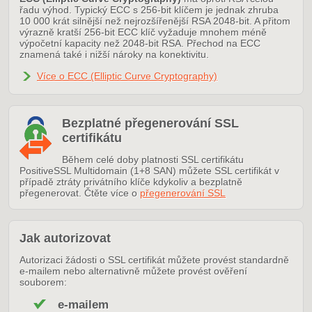
řadu výhod. Typický ECC s 256-bit klíčem je jednak zhruba
10 000 krát silnější než nejrozšířenější RSA 2048-bit. A přitom
výrazně kratší 256-bit ECC klíč vyžaduje mnohem méně
výpočetní kapacity než 2048-bit RSA. Přechod na ECC
znamená také i nižší nároky na konektivitu.
Více o ECC (Elliptic Curve Cryptography)
Bezplatné přegenerování SSL
certifikátu
Během celé doby platnosti SSL certifikátu
PositiveSSL Multidomain (1+8 SAN) můžete SSL certifikát v
případě ztráty privátního klíče kdykoliv a bezplatně
přegenerovat. Čtěte více o
přegenerování SSL
Jak autorizovat
Autorizaci žádosti o SSL certifikát můžete provést standardně
e-mailem nebo alternativně můžete provést ověření
souborem:
e-mailem