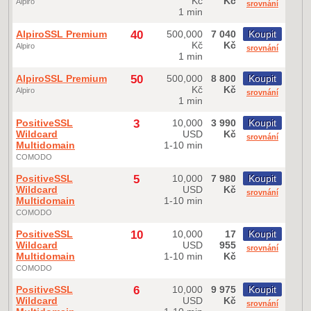
Kč
Kč
Alpiro
srovnání
1 min
AlpiroSSL Premium
40
500,000
7 040
Koupit
Kč
Kč
Alpiro
srovnání
1 min
AlpiroSSL Premium
50
500,000
8 800
Koupit
Kč
Kč
Alpiro
srovnání
1 min
PositiveSSL
3
10,000
3 990
Koupit
Wildcard
USD
Kč
srovnání
Multidomain
1-10 min
COMODO
PositiveSSL
5
10,000
7 980
Koupit
Wildcard
USD
Kč
srovnání
Multidomain
1-10 min
COMODO
PositiveSSL
10
10,000
17
Koupit
Wildcard
USD
955
srovnání
Multidomain
1-10 min
Kč
COMODO
PositiveSSL
6
10,000
9 975
Koupit
Wildcard
USD
Kč
srovnání