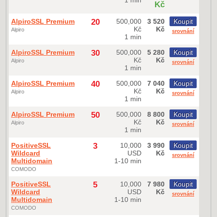
Kč
AlpiroSSL Premium
20
500,000
3 520
Koupit
Kč
Kč
Alpiro
srovnání
1 min
AlpiroSSL Premium
30
500,000
5 280
Koupit
Kč
Kč
Alpiro
srovnání
1 min
AlpiroSSL Premium
40
500,000
7 040
Koupit
Kč
Kč
Alpiro
srovnání
1 min
AlpiroSSL Premium
50
500,000
8 800
Koupit
Kč
Kč
Alpiro
srovnání
1 min
PositiveSSL
3
10,000
3 990
Koupit
Wildcard
USD
Kč
srovnání
Multidomain
1-10 min
COMODO
PositiveSSL
5
10,000
7 980
Koupit
Wildcard
USD
Kč
srovnání
Multidomain
1-10 min
COMODO