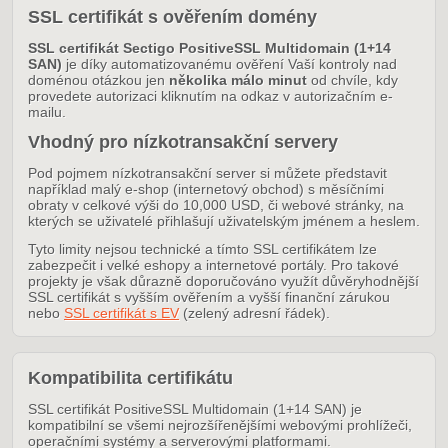
SSL certifikát s ověřením domény
SSL certifikát Sectigo PositiveSSL Multidomain (1+14
SAN)
je díky automatizovanému ověření Vaší kontroly nad
doménou otázkou jen
několika málo minut
od chvíle, kdy
provedete autorizaci kliknutím na odkaz v autorizačním e-
mailu.
Vhodný pro nízkotransakční servery
Pod pojmem nízkotransakční server si můžete představit
například malý e-shop (internetový obchod) s měsíčními
obraty v celkové výši do 10,000 USD, či webové stránky, na
kterých se uživatelé přihlašují uživatelským jménem a heslem.
Tyto limity nejsou technické a tímto SSL certifikátem lze
zabezpečit i velké eshopy a internetové portály. Pro takové
projekty je však důrazně doporučováno využít důvěryhodnější
SSL certifikát s vyšším ověřením a vyšší finanční zárukou
nebo
SSL certifikát s EV
(zelený adresní řádek).
Kompatibilita certifikátu
SSL certifikát PositiveSSL Multidomain (1+14 SAN) je
kompatibilní se všemi nejrozšířenějšími webovými prohlížeči,
operačními systémy a serverovými platformami.