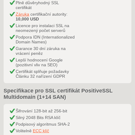
Plně důvěryhodný SSL
certifikát
Záruka
certifikační autority:
10,000 USD
Licence pro instalaci SSL na
neomezený počet serverů
Podpora IDN (Internationalized
Domain Names)
Garance 30 dní záruka na
vrácení peněz
Lepší hodnocení Google
(pozitivní vliv na SEO)
Certifikát splňuje požadavky
Článku 32 nařízení GDPR
Specifikace pro SSL certifikát PositiveSSL
Multidomain (1+14 SAN)
Šifrování 128-bit až 256-bit
Silný 2048 Bits RSA klíč
Podpisový algoritmus SHA-2
Volitelně
ECC klíč