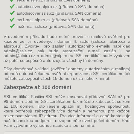
autodiscover.alpiro.cz (přídavná SAN doména)
autodiscover.ssls.cz (přídavná SAN doména)
mx1.mail.alpiro.cz (přídavná SAN doména)
mx2.mail.ssls.cz (přídavná SAN doména)
V uvedeném příkladu bude nutné provést e-mailové ověření pro
každou ze tří uvedených domén II. řádu (ssls.cz, alpiro.cz a
alpiro.eu). Zvolíte-li pro zaslání autorizačního e-mailu například
admin@ssls.cz, pak bude autorizační e-mail zaslán i na
admin@alpiro.cz a admin@alpiro.eu. SSL certifikát bude vystaven
až poté, co úspěšně autorizujete všechny tři domény.
Díky doménové validaci (ověření domény autorizačním e-mailem)
odpadá nutnost čekat na ověření organizace a SSL certifikátem tak
můžete zabezpečit všech 15 domén už za několik minut.
Zabezpečte až 100 domén!
SSL certifikát PositiveSSL může obsahovat přídavné SAN až pro
99 domén. Jedním SSL certifikátem tak můžete zabezpečit celkem
až 100 domén. Toto řešení uplatní mj. hostingové společnosti,
které potřebují zabezpečit více domén a nemohou pro každou
rezervovat vlastní IP adresu. Pro více informací o ceně kontaktuje
naši technickou podporu - nezapomeňte uvést počet domén. Rádi
Vám vytvoříme výhodnou nabídku šitou na míru.