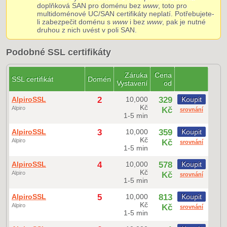
doplňková SAN pro doménu bez
www
, toto pro
multidoménové UC/SAN certifikáty neplatí. Potřebujete-
li zabezpečit doménu s
www
i bez
www
, pak je nutné
druhou z nich uvést v poli SAN.
Podobné SSL certifikáty
Záruka
Cena
SSL certifikát
Domén
Vystavení
od
AlpiroSSL
2
10,000
329
Koupit
Kč
Alpiro
Kč
srovnání
1-5 min
AlpiroSSL
3
10,000
359
Koupit
Kč
Alpiro
Kč
srovnání
1-5 min
AlpiroSSL
4
10,000
578
Koupit
Kč
Alpiro
Kč
srovnání
1-5 min
AlpiroSSL
5
10,000
813
Koupit
Kč
Alpiro
Kč
srovnání
1-5 min