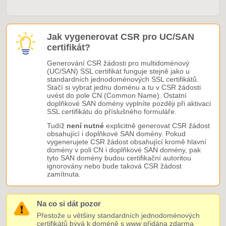
Jak vygenerovat CSR pro UC/SAN
certifikát?
Generování CSR žádosti pro multidoménový
(UC/SAN) SSL certifikát funguje stejně jako u
standardních jednodoménových SSL certifikátů.
Stačí si vybrat jednu doménu a tu v CSR žádosti
uvést do pole CN (Common Name). Ostatní
doplňkové SAN domény vyplníte později při aktivaci
SSL certifikátu do příslušného formuláře.
Tudíž
není nutné
explicitně generovat CSR žádost
obsahující i doplňkové SAN domény. Pokud
vygenerujete CSR žádost obsahující kromě hlavní
domény v poli CN i doplňkové SAN domény, pak
tyto SAN domény budou certifikační autoritou
ignorovány nebo bude taková CSR žádost
zamítnuta.
Na co si dát pozor
Přestože u většiny standardních jednodoménových
certifikátů bývá k doméně s
www
přidána zdarma