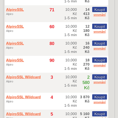
1-5 min
Kč
AlpiroSSL
71
10,000
14
Koupit
Kč
413
Alpiro
srovnání
1-5 min
Kč
AlpiroSSL
60
10,000
12
Koupit
Kč
180
Alpiro
srovnání
1-5 min
Kč
AlpiroSSL
80
10,000
16
Koupit
Kč
240
Alpiro
srovnání
1-5 min
Kč
AlpiroSSL
90
10,000
18
Koupit
Kč
270
Alpiro
srovnání
1-5 min
Kč
AlpiroSSL Wildcard
3
10,000
2
Koupit
Kč
Alpiro
580
srovnání
1-5 min
Kč
AlpiroSSL Wildcard
4
10,000
3 870
Koupit
Kč
Kč
Alpiro
srovnání
1-5 min
AlpiroSSL Wildcard
5
10,000
5 160
Koupit
Kč
Kč