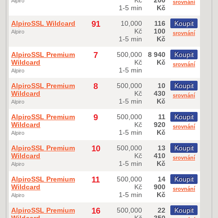
Alpiro
srovnání
1-5 min
Kč
AlpiroSSL Wildcard
91
10,000
116
Koupit
Kč
100
Alpiro
srovnání
1-5 min
Kč
AlpiroSSL Premium
7
500,000
8 940
Koupit
Wildcard
Kč
Kč
srovnání
1-5 min
Alpiro
AlpiroSSL Premium
8
500,000
10
Koupit
Wildcard
Kč
430
srovnání
1-5 min
Kč
Alpiro
AlpiroSSL Premium
9
500,000
11
Koupit
Wildcard
Kč
920
srovnání
1-5 min
Kč
Alpiro
AlpiroSSL Premium
10
500,000
13
Koupit
Wildcard
Kč
410
srovnání
1-5 min
Kč
Alpiro
AlpiroSSL Premium
11
500,000
14
Koupit
Wildcard
Kč
900
srovnání
1-5 min
Kč
Alpiro
AlpiroSSL Premium
16
500,000
22
Koupit
Wildcard
Kč
350