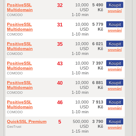
PositiveSSL
32
10,000
5 490
Koupit
Multidomain
USD
Kč
srovnání
1-10 min
COMODO
PositiveSSL
31
10,000
5 779
Koupit
Multidomain
USD
Kč
srovnání
1-10 min
COMODO
PositiveSSL
35
10,000
6 021
Koupit
Multidomain
USD
Kč
srovnání
1-10 min
COMODO
PositiveSSL
43
10,000
7 397
Koupit
Multidomain
USD
Kč
srovnání
1-10 min
COMODO
PositiveSSL
40
10,000
6 881
Koupit
Multidomain
USD
Kč
srovnání
1-10 min
COMODO
PositiveSSL
46
10,000
7 913
Koupit
Multidomain
USD
Kč
srovnání
1-10 min
COMODO
QuickSSL Premium
5
500,000
3 790
Koupit
USD
Kč
GeoTrust
srovnání
1-15 min