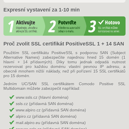
Expresní vystavení za 1-10 min
Proč zvolit SSL certifikát PositiveSSL 1 + 14 SAN
Použitím SSL certifikátu PositiveSSL s podporou SAN (Subject
Alternative Names) zabezpečíte najednou hned 15 domén (1
hlavní + 14 přídavných). Díky tomu jednak odpadá nutnost
rezervovat pro každou doménu vlastní pevnou IP adresu, a
obecně mnohem nižší náklady, než při pořízení 15 SSL certifikátů
pro 15 domén.
Jedním UC/SAN SSL certifikátem Comodo Positive SSL
Multidomain můžete zabezpečit například:
www.ssls.cz (hlavní doména)
ssls.cz (přídavná SAN doména)
www.alpiro.cz (přídavná SAN doména)
alpiro.cz (přídavná SAN doména)
mail.alpiro.eu (přídavná SAN doména)
secure.ssls.cz (přídavná SAN doména)