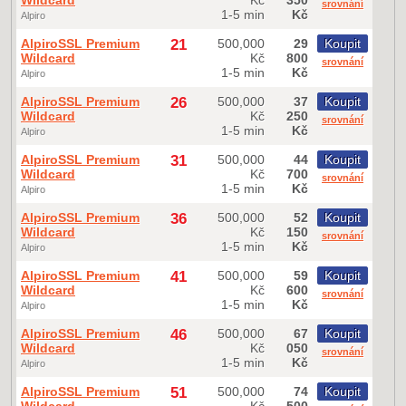
srovnání
1-5 min
Kč
Alpiro
AlpiroSSL Premium
21
500,000
29
Koupit
Wildcard
Kč
800
srovnání
1-5 min
Kč
Alpiro
AlpiroSSL Premium
26
500,000
37
Koupit
Wildcard
Kč
250
srovnání
1-5 min
Kč
Alpiro
AlpiroSSL Premium
31
500,000
44
Koupit
Wildcard
Kč
700
srovnání
1-5 min
Kč
Alpiro
AlpiroSSL Premium
36
500,000
52
Koupit
Wildcard
Kč
150
srovnání
1-5 min
Kč
Alpiro
AlpiroSSL Premium
41
500,000
59
Koupit
Wildcard
Kč
600
srovnání
1-5 min
Kč
Alpiro
AlpiroSSL Premium
46
500,000
67
Koupit
Wildcard
Kč
050
srovnání
1-5 min
Kč
Alpiro
AlpiroSSL Premium
51
500,000
74
Koupit
Wildcard
Kč
500