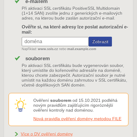
e-mailem
Při aktivaci SSL certifikátu PositiveSSL Multidomain
(1+14 SAN) zvolíte jednu z generických e-mailových
adres, na kterou bude zaslán autorizační e-mail.
Ověřte si, na které adresy lze poslat autorizační e-
mail:
Například:
www.ssls.cz
nebo
mail.example.com
souborem
Po aktivaci SSL certifikátu bude vygenerován soubor,
který umístíte do kořenového adresáře na doméně,
kterou chcete zabezpečit. Autorizační soubor je nutné
umístit na každou doménu zahrnutou v SSL certifikátu,
včetně doplňkových SAN domén.
Ověření
souborem
od 15.10.2021 podléhá
novým pravidlům zajišťujícím rigoróznější
ověření kontroly nad doménou.
Nová pravidla ověření domény metodou FILE
Více o DV ověření domény