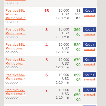
COMODO
PositiveSSL
18
10,000
32
Koupit
Wildcard
USD
900
srovnání
Multidomain
1-10 min
Kč
COMODO
PositiveSSL
3
10,000
369
Koupit
Multidomain
USD
Kč
srovnání
1-10 min
COMODO
PositiveSSL
4
10,000
539
Koupit
Multidomain
USD
Kč
srovnání
1-10 min
COMODO
PositiveSSL
5
10,000
679
Koupit
Multidomain
USD
Kč
srovnání
1-10 min
COMODO
PositiveSSL
6
10,000
899
Koupit
Multidomain
USD
Kč
srovnání
1-10 min
COMODO
PositiveSSL
7
10,000
1
Koupit
Multidomain
USD
050
srovnání
1-10 min
COMODO
Kč