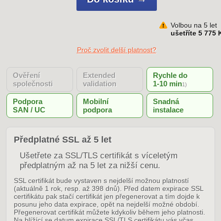
Volbou na 5 let
ušetříte 5 775 
Proč zvolit delší platnost?
Ověření
Extended
Rychle do
společnosti
validation
1-10 min
1)
Podpora
Mobilní
Snadná
SAN / UC
podpora
instalace
Předplatné SSL až 5 let
Ušetřete za SSL/TLS certifikát s víceletým
předplatným až na 5 let za nižší cenu.
SSL certifikát bude vystaven s nejdelší možnou platností
(aktuálně 1 rok, resp. až 398 dnů). Před datem expirace SSL
certifikátu pak stačí certifikát jen přegenerovat a tím dojde k
posunu jeho data expirace, opět na nejdelší možné období.
Přegenerovat certifikát můžete kdykoliv během jeho platnosti.
Na blížící se datum expirace SSL/TLS certifikátu vás včas