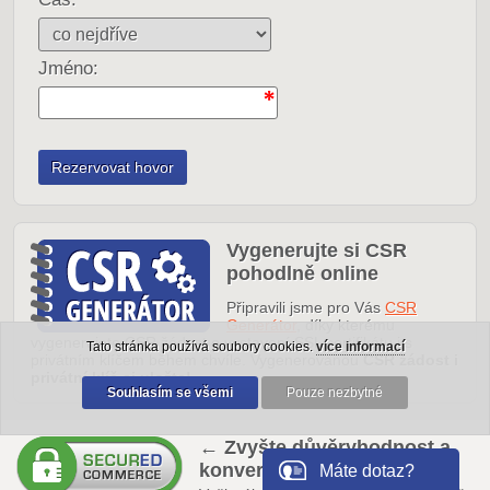
Jméno:
Vygenerujte si CSR
pohodlně online
Připravili jsme pro Vás
CSR
Generátor
, díky kterému
vygenerujete CSR žádost o vystavení SSL certifikátu i s
Tato stránka používá soubory cookies.
více informací
privátním klíčem během chvíle. Vygenerovanou
CSR žádost i
privátní klíč si uložte!
Souhlasím se všemi
Pouze nezbytné
← Zvyšte důvěryhodnost a
konverze
Máte dotaz?