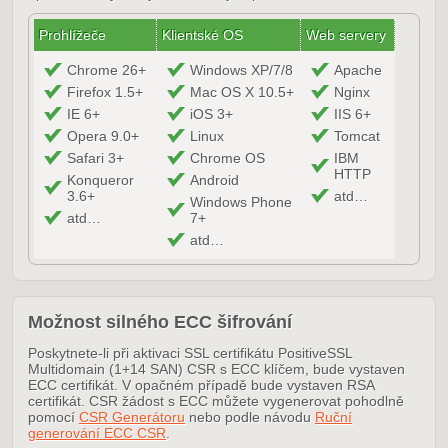
Prohlížeče
Klientské OS
Web servery
Chrome 26+
Windows XP/7/8
Apache
Firefox 1.5+
Mac OS X 10.5+
Nginx
IE 6+
iOS 3+
IIS 6+
Opera 9.0+
Linux
Tomcat
Safari 3+
Chrome OS
IBM
HTTP
Konqueror
Android
3.6+
atd…
Windows Phone
atd…
7+
atd…
Možnost silného ECC šifrování
Poskytnete-li při aktivaci SSL certifikátu PositiveSSL
Multidomain (1+14 SAN) CSR s ECC klíčem, bude vystaven
ECC certifikát. V opačném případě bude vystaven RSA
certifikát. CSR žádost s ECC můžete vygenerovat pohodlně
pomocí
CSR Generátoru
nebo podle návodu
Ruční
generování ECC CSR
.