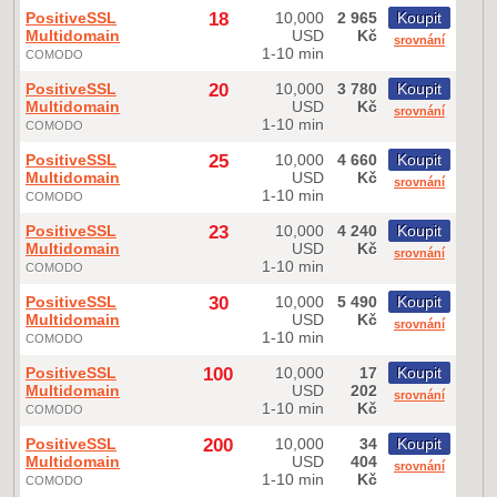
PositiveSSL
18
10,000
2 965
Koupit
Multidomain
USD
Kč
srovnání
1-10 min
COMODO
PositiveSSL
20
10,000
3 780
Koupit
Multidomain
USD
Kč
srovnání
1-10 min
COMODO
PositiveSSL
25
10,000
4 660
Koupit
Multidomain
USD
Kč
srovnání
1-10 min
COMODO
PositiveSSL
23
10,000
4 240
Koupit
Multidomain
USD
Kč
srovnání
1-10 min
COMODO
PositiveSSL
30
10,000
5 490
Koupit
Multidomain
USD
Kč
srovnání
1-10 min
COMODO
PositiveSSL
100
10,000
17
Koupit
Multidomain
USD
202
srovnání
1-10 min
Kč
COMODO
PositiveSSL
200
10,000
34
Koupit
Multidomain
USD
404
srovnání
1-10 min
Kč
COMODO