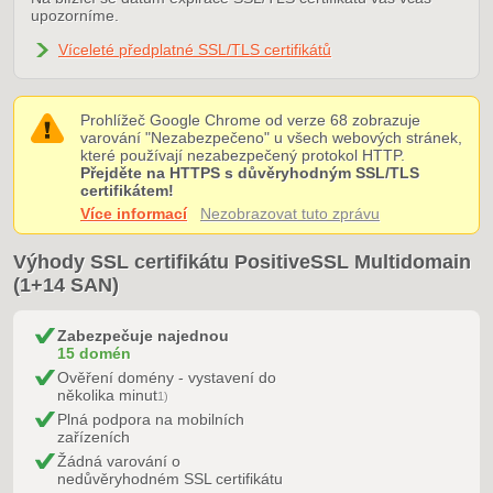
upozorníme.
Víceleté předplatné SSL/TLS certifikátů
Prohlížeč Google Chrome od verze 68 zobrazuje
varování "Nezabezpečeno" u všech webových stránek,
které používají nezabezpečený protokol HTTP.
Přejděte na HTTPS s důvěryhodným SSL/TLS
certifikátem!
Více informací
Nezobrazovat tuto zprávu
Výhody SSL certifikátu PositiveSSL Multidomain
(1+14 SAN)
Zabezpečuje najednou
15 domén
Ověření domény - vystavení do
několika minut
1)
Plná podpora na mobilních
zařízeních
Žádná varování o
nedůvěryhodném SSL certifikátu