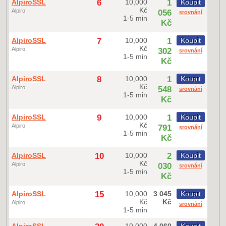
AlpiroSSL
6
10,000
1
Koupit
Kč
Alpiro
056
srovnání
1-5 min
Kč
AlpiroSSL
7
10,000
1
Koupit
Kč
Alpiro
302
srovnání
1-5 min
Kč
AlpiroSSL
8
10,000
1
Koupit
Kč
Alpiro
548
srovnání
1-5 min
Kč
AlpiroSSL
9
10,000
1
Koupit
Kč
Alpiro
791
srovnání
1-5 min
Kč
AlpiroSSL
10
10,000
2
Koupit
Kč
Alpiro
030
srovnání
1-5 min
Kč
AlpiroSSL
15
10,000
3 045
Koupit
Kč
Kč
Alpiro
srovnání
1-5 min
AlpiroSSL
10,000
4 060
Koupit