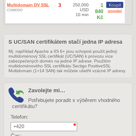
Multidomain DV SSL
3
250,000
1
Koupit
USD
COMODO
840
srovnání
10 min
Kč
S UC/SAN certifikátem stačí jedna IP adresa
Mj. například Apache a IIS 6+ jsou schopné použít jediný
multidoménový SSL certifikát (UC/SAN) k provozu více
zabezpečených domén na jediné IP adrese. Použitím
multidoménového SSL certifikátu Sectigo PositiveSSL
Multidomain (1+14 SAN) tak můžete ušetřit vzácné IP adresy.
Zavolejte mi…
Potřebujete poradit s výběrem vhodného
certifikátu?
Telefon:
Čas: