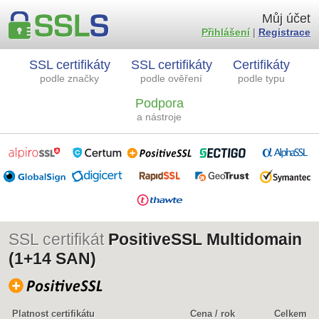
Můj účet
Přihlášení
|
Registrace
SSL certifikáty
SSL certifikáty
Certifikáty
podle značky
podle ověření
podle typu
Podpora
a nástroje
SSL certifikát
PositiveSSL Multidomain
(1+14 SAN)
Platnost certifikátu
Cena / rok
Celkem