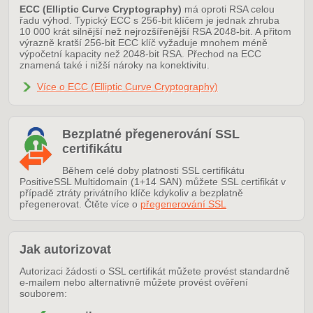
ECC (Elliptic Curve Cryptography)
má oproti RSA celou
řadu výhod. Typický ECC s 256-bit klíčem je jednak zhruba
10 000 krát silnější než nejrozšířenější RSA 2048-bit. A přitom
výrazně kratší 256-bit ECC klíč vyžaduje mnohem méně
výpočetní kapacity než 2048-bit RSA. Přechod na ECC
znamená také i nižší nároky na konektivitu.
Více o ECC (Elliptic Curve Cryptography)
Bezplatné přegenerování SSL
certifikátu
Během celé doby platnosti SSL certifikátu
PositiveSSL Multidomain (1+14 SAN) můžete SSL certifikát v
případě ztráty privátního klíče kdykoliv a bezplatně
přegenerovat. Čtěte více o
přegenerování SSL
Jak autorizovat
Autorizaci žádosti o SSL certifikát můžete provést standardně
e-mailem nebo alternativně můžete provést ověření
souborem: