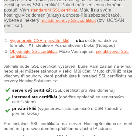
zvolit správný SSL certifikát. Pokud máte jen jednu doménu,
postačí Vám
. Máte-li na svém
standardní SSL certifikát
hostingu více domén (aliasy) a chcete-li je zabezpečit také,
vyberte si některý
(tzv. UC/SAN
multidoménový SSL certifikát
certifikát).
Vygenerujte CSR a privátní klíč
—
oba
uložte na disk ve
formátu TXT, ideálně v Poznámkovém bloku (Notepad)
Objednejte SSL certifikát
. Může Vás zajímat,
jak aktivovat SSL
certifikát
.
Jakmile bude SSL certifikát vystaven, bude Vám zaslán na e-mail
nebo si jej můžete stáhnout v sekci Můj účet. V tuto chvíli již máte
všechny tři soubory, které potřebujete k instalaci SSL certifikátu na
servery HostingSolutions.cz:
serverový certifikát
(SSL certifikát pro Vaši doménu)
intermediate certifikát
(obdržíte společně se serverovým
certifikátem)
privátní klíč
(vygenerovali jste společně s CSR žádostí v
prvním kroku)
Pro instalaci SSL certifikátu na server HostingSolutions.cz není
nutné mít pro svou doménu přidělenou vlastní IP adresu.