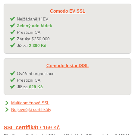
Comodo EV SSL
Nejžádanější EV
Zelený adr. řádek
Prestižní CA
Záruka $250,000
Již za
2 390 Kč
Comodo InstantSSL
Ověření organizace
Prestižní CA
Již za
629 Kč
Multidoménové SSL
Nejlevnější certifikáty
SSL certifikát
/ 169 Kč