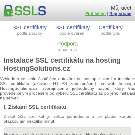
Můj účet
Přihlášení
|
Registrace
SSL certifikáty
SSL certifikáty
Certifikáty
podle značky
podle ověření
podle typu
Podpora
a nástroje
Instalace SSL certifikátu na hosting
HostingSolutions.cz
Vzhledem ke stále častějším dotazům na postup získání a instalace
SSL certifikátu (aktivace HTTPS zabezpečení) na web hostingu
HostingSolutions.cz, zveřejňujeme jednoduchý návod, který Vás
provede celým procesem od výběru SSL certifikátu až po jeho instalaci
na server.
I. Získání SSL certifikátu
Získat SSL certifikát je velice jednoduché a při platbě kartou
otázkou jen několika minut.
Nejprve je však nutné pro Váš hosting na HostingSolutions.cz