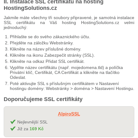
II. Instalace SSL certifikátu na hosting
HostingSolutions.cz
Jakmile máte všechny tři soubory připravené, je samotná instalace
SSL certifikátu na Váš hosting HostingSolutions.cz velmi
jednoduchý:
Přihlašte se do svého zákaznického účtu.
Přejděte na záložku Webstránky.
Klikněte na název příslušné domény.
Klikněte na ikonu Zabezpečit stránky (SSL).
Klikněte na odkaz Přidat SSL certifikát.
Vyplňte název certifikátu (např. mojedomena.tld) a políčka
Privátní klíč, Certifikát, CA Certifikát a klikněte na tlačítko
Odeslat.
Poté aktivujte SSL s příslušným certifikátem v Nastavení
hostingu domény: Webstránky > doména > Nastavení Hostingu.
Doporučujeme SSL certifikáty
AlpiroSSL
Nejlevnější SSL
Již za
169 Kč