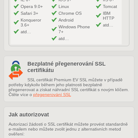
Opera 9.0+
Linux
Tomcat
Safari 3+
Chrome OS
IBM
HTTP
Konqueror
Android
3.6+
atd…
Windows Phone
atd…
7+
atd…
Bezplatné přegenerování SSL
certifikátu
SSL certifikát Premium EV SSL můžete v případě
potřeby kdykoliv během jeho platnosti bezplatně
přegenerovat a získat náhradní SSL certifikát s novým klíčem.
Čtěte více o
přegenerování SSL
Jak autorizovat
Autorizaci žádosti o SSL certifikát můžete provést standardně
e-mailem nebo můžete zvolit jednu z alternativních metod
ověření: