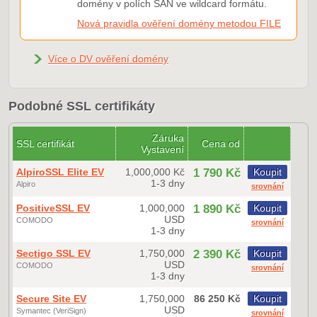
domény v polích SAN ve wildcard formátu.
Nová pravidla ověření domény metodou FILE
Více o DV ověření domény
Podobné SSL certifikáty
Záruka
SSL certifikát
Cena od
Vystavení
AlpiroSSL Elite EV
1,000,000 Kč
1 790 Kč
Koupit
1-3 dny
Alpiro
srovnání
PositiveSSL EV
1,000,000
1 890 Kč
Koupit
USD
COMODO
srovnání
1-3 dny
Sectigo SSL EV
1,750,000
2 390 Kč
Koupit
USD
COMODO
srovnání
1-3 dny
Secure Site EV
1,750,000
86 250 Kč
Koupit
USD
Symantec (VeriSign)
srovnání