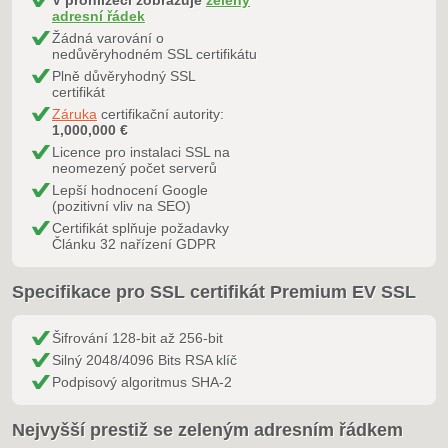
V prohlížeči zobrazuje
zelený
adresní řádek
Žádná varování o
nedůvěryhodném SSL certifikátu
Plně důvěryhodný SSL
certifikát
Záruka
certifikační autority:
1,000,000 €
Licence pro instalaci SSL na
neomezený počet serverů
Lepší hodnocení Google
(pozitivní vliv na SEO)
Certifikát splňuje požadavky
Článku 32 nařízení GDPR
Specifikace pro SSL certifikát Premium EV SSL
Šifrování 128-bit až 256-bit
Silný 2048/4096 Bits RSA klíč
Podpisový algoritmus SHA-2
Nejvyšší prestiž se zeleným adresním řádkem