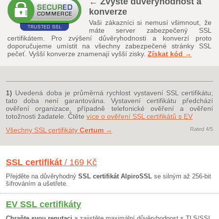
← Zvyšte důvěryhodnost a
konverze
Vaši zákazníci si nemusí všimnout, že
máte server zabezpečený SSL
certifikátem. Pro zvýšení důvěryhodnosti a konverzí proto
doporučujeme umístit na všechny zabezpečené stránky SSL
pečeť. Vyšší konverze znamenají vyšší zisky.
Získat kód →
1)
Uvedená doba je průměrná rychlost vystavení SSL certifikátu;
tato doba není garantována. Vystavení certifikátu předchází
ověření organizace, případně telefonické ověření a ověření
totožnosti žadatele. Čtěte
více o ověření SSL certifikátů s EV
Všechny SSL certifikáty
Certum
→
Rated
4
/5
SSL certifikát
/ 169 Kč
Přejděte na důvěryhodný
SSL certifikát AlpiroSSL
se silným až 256-bit
šifrováním a ušetřete.
EV SSL certifikáty
Chraňte svou reputaci
a zajistěte maximální důvěryhodnost s TLS/SSL