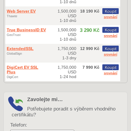
1-10 dnů
Web Server EV
1,500,000
18 190 Kč
Koupit
USD
Thawte
srovnání
1-10 dnů
True BusinessID EV
1,500,000
3 290 Kč
Koupit
USD
GeoTrust
srovnání
1-10 dnů
ExtendedSSL
1,750,000
12 990 Kč
Koupit
USD
GlobalSign
srovnání
1-3 dny
DigiCert EV SSL
1,750,000
7 990 Kč
Koupit
Plus
USD
srovnání
1-24 hod
DigiCert
Zavolejte mi…
Potřebujete poradit s výběrem vhodného
certifikátu?
Telefon: