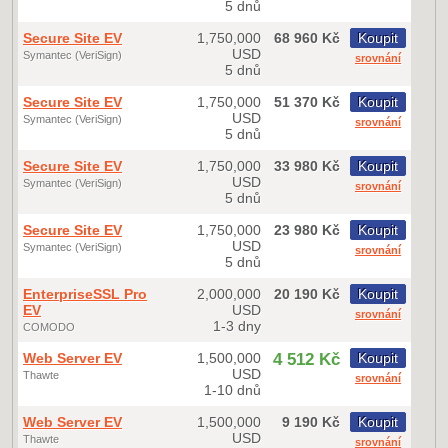
5 dnů
Secure Site EV
1,750,000
68 960 Kč
Koupit
USD
Symantec (VeriSign)
srovnání
5 dnů
Secure Site EV
1,750,000
51 370 Kč
Koupit
USD
Symantec (VeriSign)
srovnání
5 dnů
Secure Site EV
1,750,000
33 980 Kč
Koupit
USD
Symantec (VeriSign)
srovnání
5 dnů
Secure Site EV
1,750,000
23 980 Kč
Koupit
USD
Symantec (VeriSign)
srovnání
5 dnů
EnterpriseSSL Pro
2,000,000
20 190 Kč
Koupit
EV
USD
srovnání
1-3 dny
COMODO
Web Server EV
1,500,000
4 512 Kč
Koupit
USD
Thawte
srovnání
1-10 dnů
Web Server EV
1,500,000
9 190 Kč
Koupit
USD
Thawte
srovnání