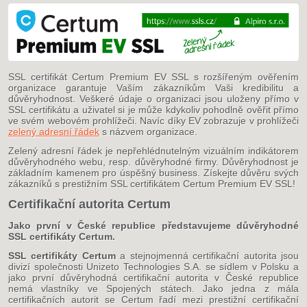
SSL certifikát Certum Premium EV SSL s rozšířeným ověřením
organizace garantuje Vaším zákazníkům Vaši kredibilitu a
důvěryhodnost. Veškeré údaje o organizaci jsou uloženy přímo v
SSL certifikátu a uživatel si je může kdykoliv pohodlně ověřit přímo
ve svém webovém prohlížeči. Navíc díky EV zobrazuje v prohlížeči
zelený adresní řádek
s názvem organizace.
Zelený adresní řádek je nepřehlédnutelným vizuálním indikátorem
důvěryhodného webu, resp. důvěryhodné firmy. Důvěryhodnost je
základním kamenem pro úspěšný business. Získejte důvěru svých
zákazníků s prestižním SSL certifikátem Certum Premium EV SSL!
Certifikační autorita Certum
Jako první v České republice představujeme důvěryhodné
SSL certifikáty Certum.
SSL certifikáty Certum
a stejnojmenná certifikační autorita jsou
divizí společnosti Unizeto Technologies S.A. se sídlem v Polsku a
jako první důvěryhodná certifikační autorita v České republice
nemá vlastníky ve Spojených státech. Jako jedna z mála
certifikačních autorit se Certum řadí mezi prestižní certifikační