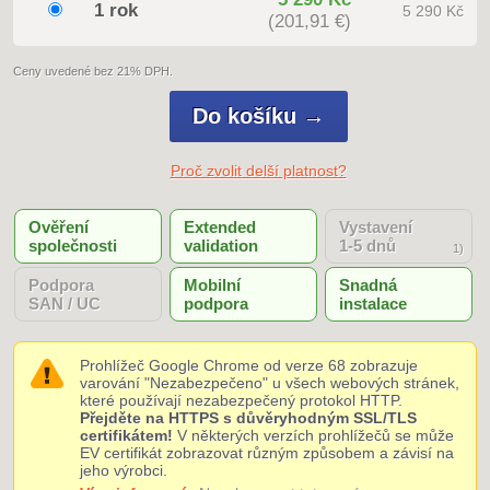
1 rok
5 290 Kč
(201,91 €)
Ceny uvedené bez 21% DPH.
Proč zvolit delší platnost?
Ověření
Extended
Vystavení
společnosti
validation
1-5 dnů
1)
Podpora
Mobilní
Snadná
SAN / UC
podpora
instalace
Prohlížeč Google Chrome od verze 68 zobrazuje
varování "Nezabezpečeno" u všech webových stránek,
které používají nezabezpečený protokol HTTP.
Přejděte na HTTPS s důvěryhodným SSL/TLS
certifikátem!
V některých verzích prohlížečů se může
EV certifikát zobrazovat různým způsobem a závisí na
jeho výrobci.