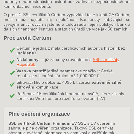
autority s naprosto čistou historií bez žádných bezpečnostních ani
konfrontačních incidentů.
O prestiži SSL certifikátů Certum vypovídají také klienti CA Certum,
mezi nimiž najdete mj. společnost Kaspersky zabývající se
vývojem antivirových systémů a celou řadu nejen polských bank a
dalších finančních institucí a státních úřadů ve více jak 50 zemích.
Proč zvolit Certum
Certum je jedna z mála certifikačních autorit s historií
bez
incidentů
Nízké ceny
— již za ceny srovnatelné s
SSL certifikáty
RapidSSL
Vysoká prestiž
jediné neamerické značky v České
republice s finanční zárukou až 1,000,000 €
Šifrovací klíč o délce až 4096 bit zaručí
extrémně silné
šifrování
komunikace
Patří mezi 15 certifikačních autorit na světě, které získaly
certifikaci WebTrust pro rozšířené ověření (EV)
Plné ověření organizace
SSL certifikát Certum Premium EV SSL
s EV ověřením
zahrnuje plné ověření organizace. Takový SSL certifikát
obsahuje ověřené informace o vlastníkovi a zajišťuje tak