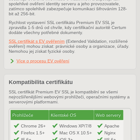
spolehlivé ověření identity serveru a jeho provozovatele,
zatímco spolehlivě zabezpečuje komunikaci šifrováním 128-
bit až 256-bit.
Rychlost vystavení SSL certifikátu Premium EV SSL je
zpravidla 1-5 dnů od chvíle, kdy certifikační autoritě Certum
dodáte všechny potřebné dokumenty.
SSL certifikát s EV ověřením
(Extended Validation, rozšířené
ověření) mohou získat: právnické osoby a organizace, úřady.
Nemohou jej získat fyzické osoby.
Více o procesu EV ověření
Kompatibilita certifikátu
SSL certifikát Premium EV SSL je kompatibilní se všemi
nejrozšířenějšími webovými prohlížeči, operačními systémy a
serverovými platformami.
Prohlížeče
Klientské OS
Web servery
Chrome 26+
Windows XP/7/8
Apache
Firefox 1.5+
Mac OS X 10.5+
Nginx
IE 6+
iOS 3+
IIS 6+