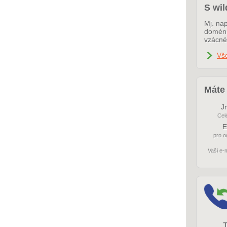
S wil
Mj. nap
domén 
vzácné
Vše
Máte 
J
Cel
E
pro 
Vaši e-
T