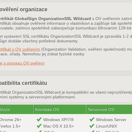
ověření organizace
rtifikát GlobalSign OrganizationSSL Wildcard
s OV ověřením zahrnu
tifikát obsahuje ověřené informace o vlastníkovi a zajišťuje tak spolehl
ovatele, zatímco spolehlivě zabezpečuje komunikaci šifrováním 128-bit 
t vystavení SSL certifikátu OrganizationSSL Wildcard je zpravidla 1-2 dn
Sign dodáte všechny potřebné dokumenty.
rtifikát s OV ověřením
(Organization Validation, ověření společnosti) m
ace, úřady. Nemohou jej získat fyzické osoby.
ce o procesu OV ověření
tibilita certifikátu
tifikát OrganizationSSL Wildcard je kompatibilní se všemi nejrozšířeně
ními systémy a serverovými platformami.
ížeče
Klientské OS
Serverové OS
Chrome 26+
Windows XP/7/8
Windows Server
Firefox 1.5+
Mac OS X 10.5+
Linux/UNIX