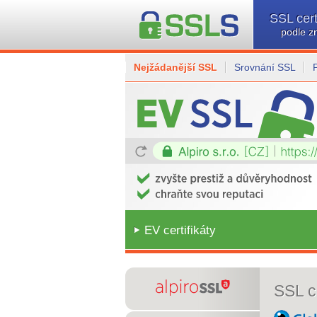
SSL cert
podle z
Nejžádanější SSL
Srovnání SSL
EV certifikáty
SSL ce