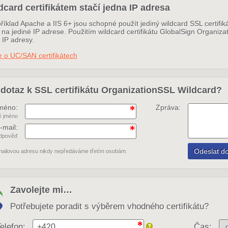
dcard certifikátem stačí jedna IP adresa
říklad Apache a IIS 6+ jsou schopné použít jediný wildcard SSL certif
na jediné IP adrese. Použitím wildcard certifikátu GlobalSign Organiza
 IP adresy.
 o UC/SAN certifikátech
dotaz k SSL certifikátu OrganizationSSL Wildcard?
méno:
Zpráva:
é jméno
-mail:
odpověď
mailovou adresu nikdy nepředáváme třetím osobám.
Zavolejte mi…
Potřebujete poradit s výběrem vhodného certifikátu?
elefon:
Čas: