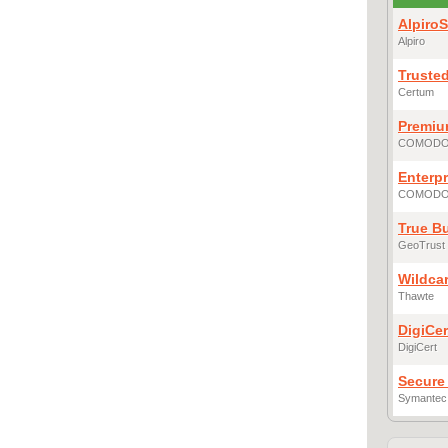
Alpiro
Alpiro
Truste
Certum
Premiu
COMOD
Enterp
COMOD
True B
GeoTrust
Wildca
Thawte
DigiCer
DigiCert
Secure 
Symantec 