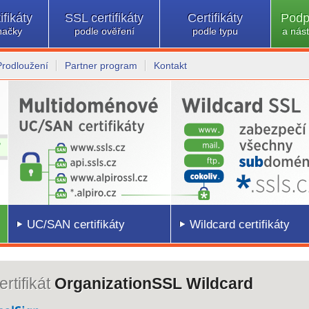
ifikáty
SSL certifikáty
Certifikáty
Podp
načky
podle ověření
podle typu
a nást
Prodloužení
Partner program
Kontakt
UC/SAN certifikáty
Wildcard certifikáty
rtifikát
OrganizationSSL Wildcard