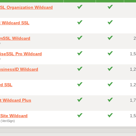
SSL Organization Wildcard
d Wildcard SSL
mSSL Wildcard
2
O
riseSSL Pro Wildcard
1,
O
usinessID Wildcard
1,
rd SSL
1,
t Wildcard Plus
1,
Site Wildcard
1,
(VeriSign)