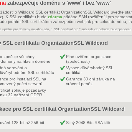
ma
zabezpečuje doménu s 'www' i bez 'www'
žádosti o Wildcard SSL certifikát OrganizationSSL Wildcard uveďte st
cz). K SSL certifikátu bude
zdarma
přidáno SAN rozšíření i pro samostat
ude jedním SSL certifikátem zabezpečen web jak pro celou doménu, tak
e uplatnit pro domény nižšího řádu, tj. SSL certifikát pro *.sub.ssls.cz nebude zabezpečovat 
 SSL certifikátu OrganizationSSL Wildcard
bezpečuje všechny
Plné ověření organizace
bdomény na hlavní doméně
(společnosti)
ná varování o
Vysoce důvěryhodný SSL
ůvěryhodném SSL certifikátu
certifikát
ence pro instalaci SSL na
Garance 30 dní záruka na
omezený počet serverů
vrácení peněz
tifikát splňuje požadavky
ánku 32 nařízení GDPR
ikace pro SSL certifikát OrganizationSSL Wildcard
rování 128-bit až 256-bit
Silný 2048 Bits RSA klíč