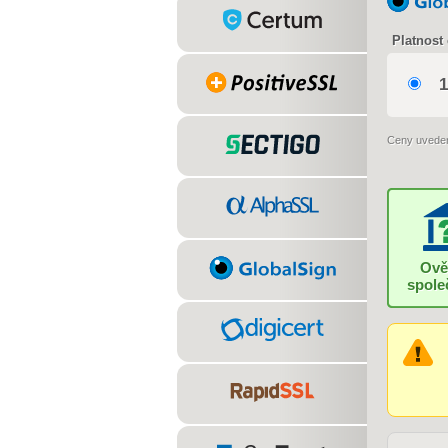
Platnost 
1
Ceny uvede
Ově
spole