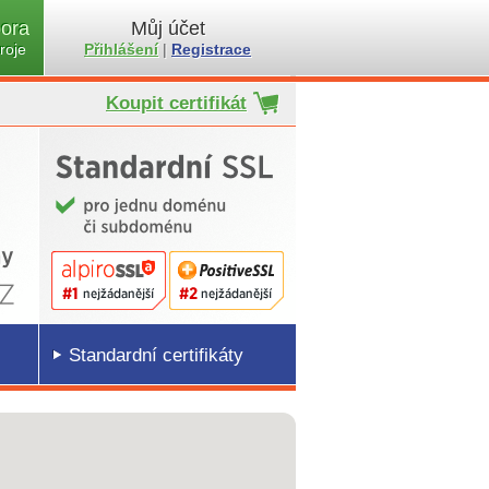
ora
Můj účet
roje
Přihlášení
|
Registrace
Koupit certifikát
Standardní certifikáty