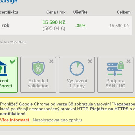
certifikátu
Cena / rok
Ušetříte
Celkem
15 590 Kč
 rok
-35%
15 590 Kč
(595,04 €)
né bez 21% DPH.
ření
Extended
Vystavení
Podpora
čnosti
validation
1-2 dny
SAN / UC
Prohlížeč Google Chrome od verze 68 zobrazuje varování "Nezabezpe
které používají nezabezpečený protokol HTTP.
Přejděte na HTTPS s
certifikátem!
Více informací
Nezobrazovat tuto zprávu