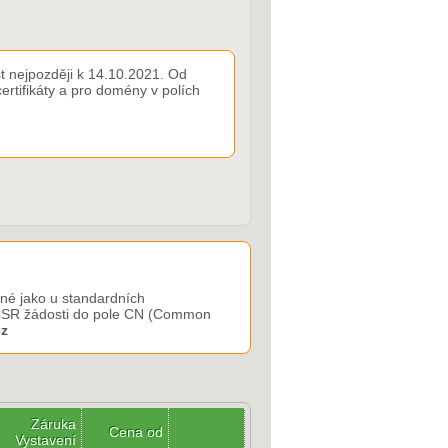
t nejpozději k 14.10.2021. Od
rtifikáty a pro domény v polích
jné jako u standardních
v CSR žádosti do pole CN (Common
cz
Záruka
Cena od
Vystavení