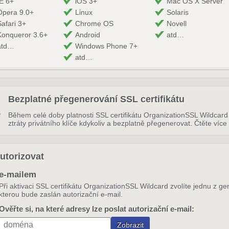
IE 6+
iOS 3+
Mac OS X Server
Opera 9.0+
Linux
Solaris
Safari 3+
Chrome OS
Novell
Konqueror 3.6+
Android
atd…
atd…
Windows Phone 7+
atd…
Bezplatné přegenerování SSL certifikátu
Během celé doby platnosti SSL certifikátu OrganizationSSL Wildcard 
ztráty privátního klíče kdykoliv a bezplatně přegenerovat. Čtěte více
utorizovat
e-mailem
Při aktivaci SSL certifikátu OrganizationSSL Wildcard zvolíte jednu z g
kterou bude zaslán autorizační e-mail.
Ověřte si, na které adresy lze poslat autorizační e-mail: