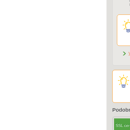
Podobn
SSL cert