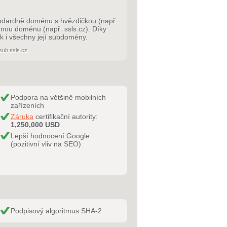
andardně doménu s hvězdičkou (např.
nou doménu (např. ssls.cz). Díky
 i všechny její subdomény.
sub.ssls.cz.
Podpora na většině mobilních
zařízeních
Záruka
certifikační autority:
1,250,000 USD
Lepší hodnocení Google
(pozitivní vliv na SEO)
Podpisový algoritmus SHA-2