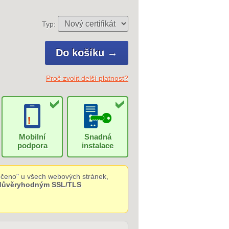
Typ:
Proč zvolit delší platnost?
Mobilní
Snadná
podpora
instalace
čeno" u všech webových stránek,
 důvěryhodným SSL/TLS