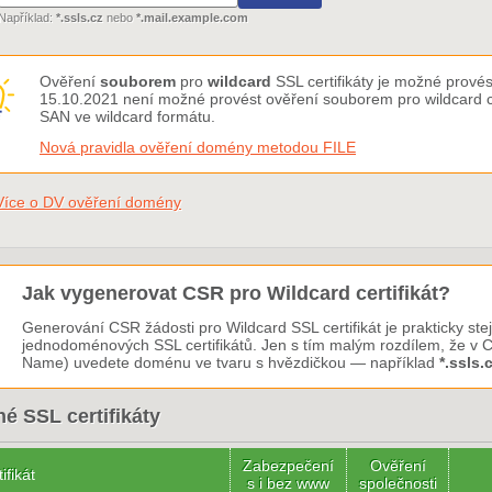
Například:
*.ssls.cz
nebo
*.mail.example.com
Ověření
souborem
pro
wildcard
SSL certifikáty je možné provés
15.10.2021 není možné provést ověření souborem pro wildcard ce
SAN ve wildcard formátu.
Nová pravidla ověření domény metodou FILE
Více o DV ověření domény
Jak vygenerovat CSR pro Wildcard certifikát?
Generování CSR žádosti pro Wildcard SSL certifikát je prakticky ste
jednodoménových SSL certifikátů. Jen s tím malým rozdílem, že 
Name) uvedete doménu ve tvaru s hvězdičkou — například
*.ssls.
é SSL certifikáty
Zabezpečení
Ověření
ifikát
s i bez www
společnosti