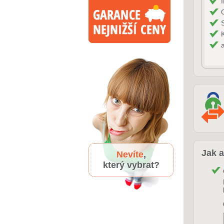
Jak a
Nevíte
,
který vybrat?