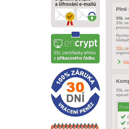
Plné 
SSL ce
SSL cer
provoz
Rychlos
Global
SSL ce
organiz
Ví
Kompa
SSL cer
operač
Prohl