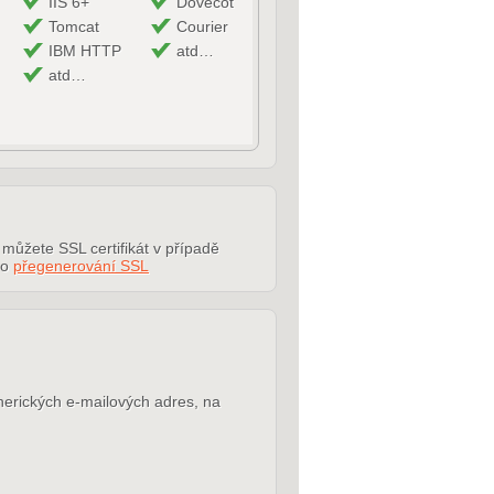
IIS 6+
Dovecot
Tomcat
Courier
IBM HTTP
atd…
atd…
můžete SSL certifikát v případě
 o
přegenerování SSL
enerických e-mailových adres, na