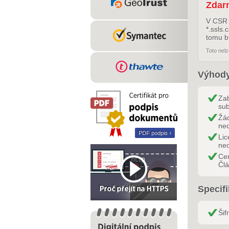
Zdar
V CSR 
*.ssls.
tomu b
Toto nelz
Výhody
Za
su
Žád
ned
PDF podpis ›
Lic
ne
Cer
Čl
Specif
Šif