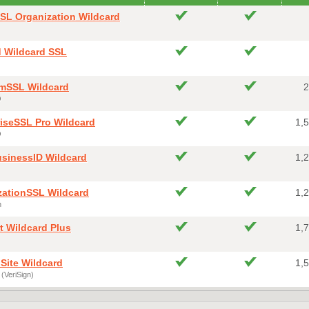
SSL Organization Wildcard
d Wildcard SSL
mSSL Wildcard
2
O
riseSSL Pro Wildcard
1,
O
usinessID Wildcard
1,
zationSSL Wildcard
1,
n
t Wildcard Plus
1,
Site Wildcard
1,
(VeriSign)