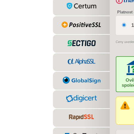
Platnost 
1
Ceny uvede
Ově
spole