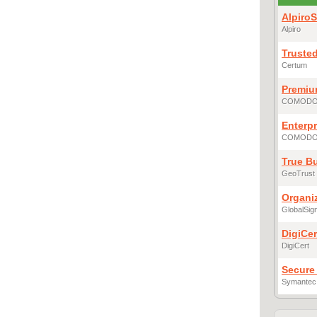
Alpiro
Alpiro
Truste
Certum
Premiu
COMOD
Enterp
COMOD
True B
GeoTrust
Organi
GlobalSig
DigiCer
DigiCert
Secure 
Symantec 