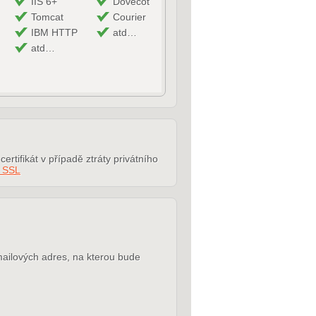
IIS 6+
Dovecot
Tomcat
Courier
IBM HTTP
atd…
atd…
rtifikát v případě ztráty privátního
í SSL
-mailových adres, na kterou bude