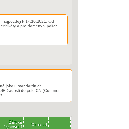
t nejpozději k 14.10.2021. Od
rtifikáty a pro domény v polích
jné jako u standardních
v CSR žádosti do pole CN (Common
cz
Záruka
Cena od
Vystavení