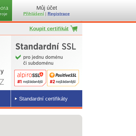
ora
Můj účet
roje
Přihlášení
|
Registrace
Koupit certifikát
Standardní certifikáty