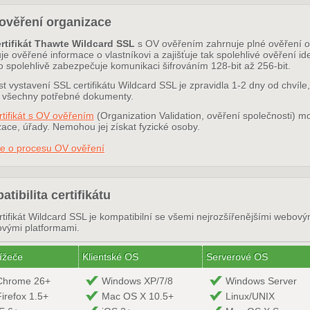
ověření organizace
rtifikát Thawte Wildcard SSL
s OV ověřením zahrnuje plné ověření or
e ověřené informace o vlastníkovi a zajišťuje tak spolehlivé ověření id
o spolehlivě zabezpečuje komunikaci šifrováním 128-bit až 256-bit.
t vystavení SSL certifikátu Wildcard SSL je zpravidla 1-2 dny od chvíle,
 všechny potřebné dokumenty.
rtifikát s OV ověřením
(Organization Validation, ověření společnosti) m
ace, úřady. Nemohou jej získat fyzické osoby.
ce o procesu OV ověření
tibilita certifikátu
tifikát Wildcard SSL je kompatibilní se všemi nejrozšířenějšími webový
ovými platformami.
ížeče
Klientské OS
Serverové OS
Chrome 26+
Windows XP/7/8
Windows Server
Firefox 1.5+
Mac OS X 10.5+
Linux/UNIX