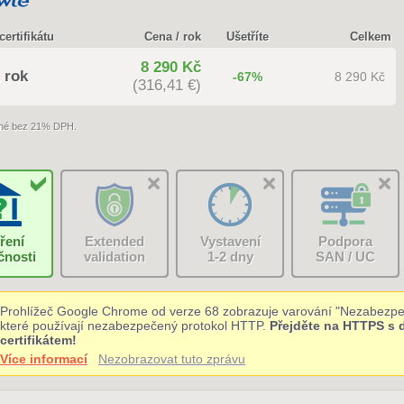
certifikátu
Cena / rok
Ušetříte
Celkem
8 290 Kč
 rok
-67%
8 290 Kč
(316,41 €)
né bez 21% DPH.
ření
Extended
Vystavení
Podpora
čnosti
validation
1-2 dny
SAN / UC
Prohlížeč Google Chrome od verze 68 zobrazuje varování "Nezabezpe
které používají nezabezpečený protokol HTTP.
Přejděte na HTTPS s
certifikátem!
Více informací
Nezobrazovat tuto zprávu