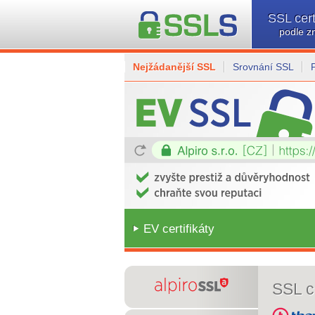
SSL cert
podle z
Nejžádanější SSL
Srovnání SSL
EV certifikáty
SSL ce