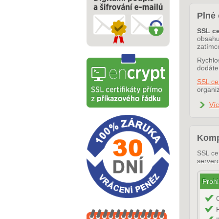
Plné 
SSL ce
obsahuj
zatímc
Rychlos
dodáte
SSL ce
organiz
Ví
Kompa
SSL cer
server
Prohl