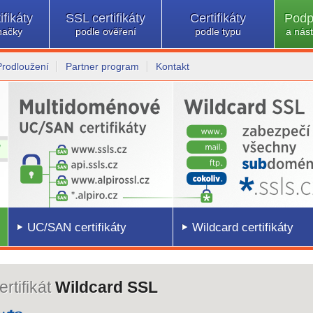
ifikáty
SSL certifikáty
Certifikáty
Podp
načky
podle ověření
podle typu
a nást
Prodloužení
Partner program
Kontakt
UC/SAN certifikáty
Wildcard certifikáty
rtifikát
Wildcard SSL