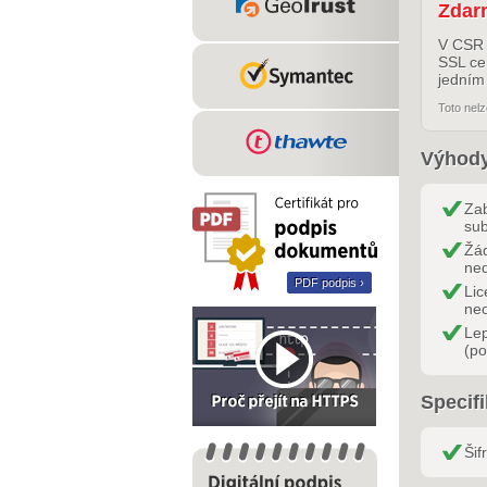
Zdar
V CSR 
SSL ce
jedním
Toto nelz
Výhody
Za
su
Žád
ned
PDF podpis ›
Lic
ne
Le
(po
Specifi
Šif