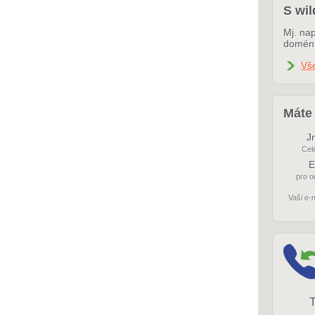
S wil
Mj. nap
domén 
Vše
Máte 
J
Cel
E
pro 
Vaši e-
T