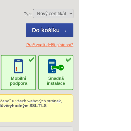
Typ:
Proč zvolit delší platnost?
Mobilní
Snadná
podpora
instalace
čeno" u všech webových stránek,
 důvěryhodným SSL/TLS