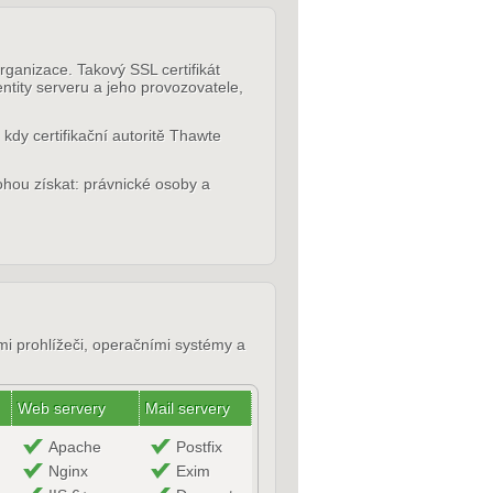
ganizace. Takový SSL certifikát
entity serveru a jeho provozovatele,
 kdy certifikační autoritě Thawte
ohou získat: právnické osoby a
mi prohlížeči, operačními systémy a
Web servery
Mail servery
Apache
Postfix
Nginx
Exim