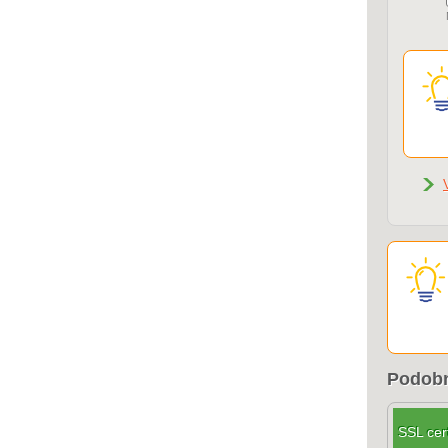
Podobn
SSL cert