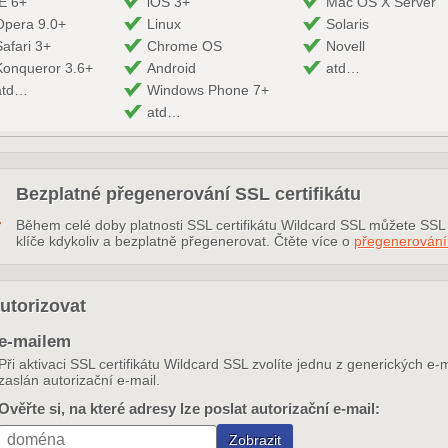
IE 6+
iOS 3+
Mac OS X Server
Opera 9.0+
Linux
Solaris
Safari 3+
Chrome OS
Novell
Konqueror 3.6+
Android
atd…
atd…
Windows Phone 7+
atd…
Bezplatné přegenerování SSL certifikátu
Během celé doby platnosti SSL certifikátu Wildcard SSL můžete SSL ce
klíče kdykoliv a bezplatně přegenerovat. Čtěte více o
přegenerován
utorizovat
e-mailem
Při aktivaci SSL certifikátu Wildcard SSL zvolíte jednu z generických e
zaslán autorizační e-mail.
Ověřte si, na které adresy lze poslat autorizační e-mail: