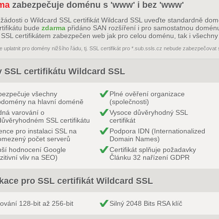
ma
zabezpečuje doménu s 'www' i bez 'www'
žádosti o Wildcard SSL certifikát Wildcard SSL uveďte standardně domé
rtifikátu bude
zdarma
přidáno SAN rozšíření i pro samostatnou doménu 
 SSL certifikátem zabezpečen web jak pro celou doménu, tak i všechny
e uplatnit pro domény nižšího řádu, tj. SSL certifikát pro *.sub.ssls.cz nebude zabezpečovat 
 SSL certifikátu Wildcard SSL
bezpečuje všechny
Plné ověření organizace
bdomény na hlavní doméně
(společnosti)
ná varování o
Vysoce důvěryhodný SSL
ůvěryhodném SSL certifikátu
certifikát
ence pro instalaci SSL na
Podpora IDN (Internationalized
omezený počet serverů
Domain Names)
pší hodnocení Google
Certifikát splňuje požadavky
zitivní vliv na SEO)
Článku 32 nařízení GDPR
kace pro SSL certifikát Wildcard SSL
rování 128-bit až 256-bit
Silný 2048 Bits RSA klíč