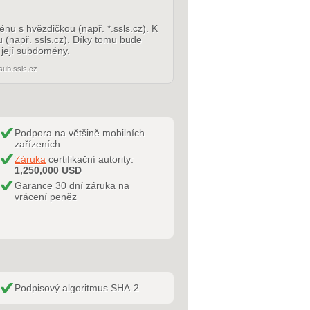
nu s hvězdičkou (např. *.ssls.cz). K
(např. ssls.cz). Díky tomu bude
 její subdomény.
sub.ssls.cz.
Podpora na většině mobilních
zařízeních
Záruka
certifikační autority:
1,250,000 USD
Garance 30 dní záruka na
vrácení peněz
Podpisový algoritmus SHA-2