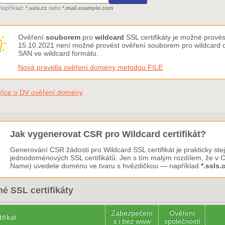
Například:
*.ssls.cz
nebo
*.mail.example.com
Ověření
souborem
pro
wildcard
SSL certifikáty je možné provés
15.10.2021 není možné provést ověření souborem pro wildcard ce
SAN ve wildcard formátu.
Nová pravidla ověření domény metodou FILE
Více o DV ověření domény
Jak vygenerovat CSR pro Wildcard certifikát?
Generování CSR žádosti pro Wildcard SSL certifikát je prakticky ste
jednodoménových SSL certifikátů. Jen s tím malým rozdílem, že 
Name) uvedete doménu ve tvaru s hvězdičkou — například
*.ssls.
é SSL certifikáty
Zabezpečení
Ověření
ifikát
s i bez www
společnosti