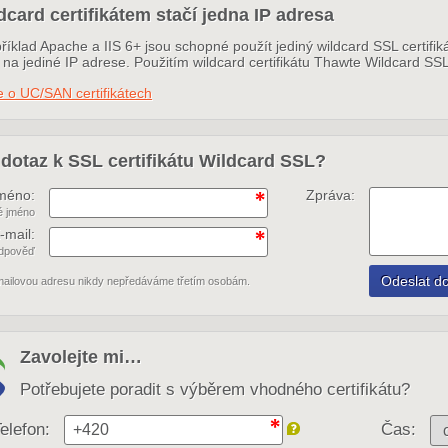
dcard certifikátem stačí jedna IP adresa
říklad Apache a IIS 6+ jsou schopné použít jediný wildcard SSL certif
na jediné IP adrese. Použitím wildcard certifikátu Thawte Wildcard SSL
 o UC/SAN certifikátech
dotaz k SSL certifikátu Wildcard SSL?
méno:
Zpráva:
é jméno
-mail:
odpověď
mailovou adresu nikdy nepředáváme třetím osobám.
Zavolejte mi…
Potřebujete poradit s výběrem vhodného certifikátu?
elefon:
Čas: