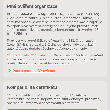
Plné ověření organizace
SSL certifikát Alpiro AlpiroSSL Organization (1+14 SAN)
s
OV ověřením zahrnuje plné ověření organizace. Takový SSL
certifikát obsahuje ověřené informace o vlastníkovi a zajišťuje
tak spolehlivé ověření identity serveru a jeho provozovatele,
zatímco spolehlivě zabezpečuje komunikaci šifrováním 128-
bit až 256-bit.
Rychlost vystavení SSL certifikátu AlpiroSSL Organization
(1+14 SAN) je zpravidla 1-2 dny od chvíle, kdy certifikační
autoritě Alpiro dodáte všechny potřebné dokumenty.
SSL certifikát s OV ověřením
(Organization Validation, ověření
společnosti) mohou získat: právnické osoby a organizace,
úřady. Nemohou jej získat fyzické osoby.
Více o procesu OV ověření
Kompatibilita certifikátu
SSL certifikát AlpiroSSL Organization (1+14 SAN) je
kompatibilní se všemi nejrozšířenějšími webovými prohlížeči,
operačními systémy a serverovými platformami.