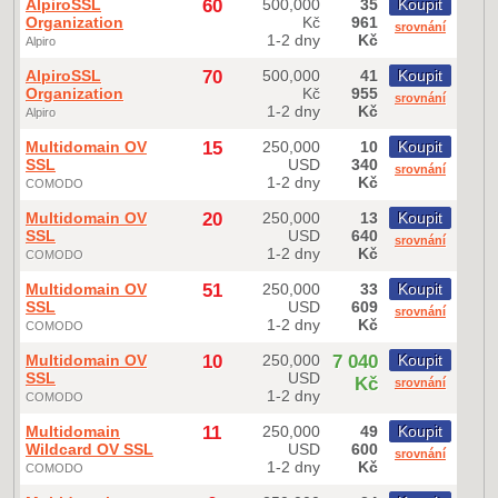
AlpiroSSL
60
500,000
35
Koupit
Organization
Kč
961
srovnání
1-2 dny
Kč
Alpiro
AlpiroSSL
70
500,000
41
Koupit
Organization
Kč
955
srovnání
1-2 dny
Kč
Alpiro
Multidomain OV
15
250,000
10
Koupit
SSL
USD
340
srovnání
1-2 dny
Kč
COMODO
Multidomain OV
20
250,000
13
Koupit
SSL
USD
640
srovnání
1-2 dny
Kč
COMODO
Multidomain OV
51
250,000
33
Koupit
SSL
USD
609
srovnání
1-2 dny
Kč
COMODO
Multidomain OV
10
250,000
7 040
Koupit
SSL
USD
Kč
srovnání
1-2 dny
COMODO
Multidomain
11
250,000
49
Koupit
Wildcard OV SSL
USD
600
srovnání
1-2 dny
Kč
COMODO