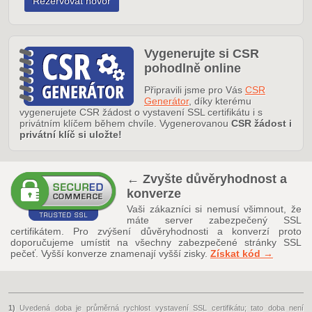
Vygenerujte si CSR
pohodlně online
Připravili jsme pro Vás
CSR
Generátor
, díky kterému
vygenerujete CSR žádost o vystavení SSL certifikátu i s
privátním klíčem během chvíle. Vygenerovanou
CSR žádost i
privátní klíč si uložte!
← Zvyšte důvěryhodnost a
konverze
Vaši zákazníci si nemusí všimnout, že
máte server zabezpečený SSL
certifikátem. Pro zvýšení důvěryhodnosti a konverzí proto
doporučujeme umístit na všechny zabezpečené stránky SSL
pečeť. Vyšší konverze znamenají vyšší zisky.
Získat kód →
1)
Uvedená doba je průměrná rychlost vystavení SSL certifikátu; tato doba není