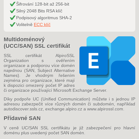
Šifrování 128-bit až 256-bit
Silný 2048 Bits RSA klíč
Podpisový algoritmus SHA-2
Volitelně
ECC klíč
Multidoménový
(UCC/SAN) SSL certifikát
SSL certifikát AlpiroSSL
Organization s ověřením
organizace a podporou více domén
najednou (SAN, Subject Alternative
Names). Je vhodným řešením
zejména pro organizace, které mají
k dispozici omezený počet IP adres
či organizace používající Microsoft Exchange Server.
Díky podpoře UC (Unified Communication) můžete i s jednou IP
adresou zabezpečit více různých domén či subdomén, například
autodiscover.ssls.cz, exchange.alpiro.cz a www.alpirossl.com.
Přídavné SAN
V ceně UC/SAN SSL certifikátu je již zabezpečení pro hlavní
doménu plus uvedený počet SAN domén.