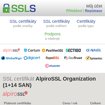
Můj účet
Přihlášení
|
Registrace
SSL certifikáty
SSL certifikáty
Certifikáty
podle značky
podle ověření
podle typu
Podpora
a nástroje
SSL certifikát
AlpiroSSL Organization
(1+14 SAN)
Platnost certifikátu
Cena / rok
Celkem