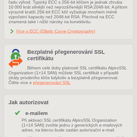
řadu výhod. Typický ECC s 256-bit klíčem je jednak zhruba
10 000 krát silnější než nejrozšířenější RSA 2048-bit. A přitom
výrazně kratší 256-bit ECC klíč vyžaduje mnohem méně
výpočetní kapacity než 2048-bit RSA. Přechod na ECC
znamená také i nižší nároky na konektivitu.
Více o ECC (Elliptic Curve Cryptography)
Bezplatné přegenerování SSL
certifikátu
Během celé doby platnosti SSL certifikátu AlpiroSSL
Organization (1+14 SAN) můžete SSL certifikát v případě
ztráty privátního klíče kdykoliv a bezplatně přegenerovat.
Čtěte více o
přegenerování SSL
Jak autorizovat
e-mailem
Při aktivaci SSL certifikátu AlpiroSSL Organization
(1+14 SAN) zvolíte jednu z generických e-mailových
adres, na kterou bude zaslán autorizační e-mail.