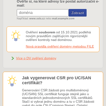
Ověřte si, na které adresy lze poslat autorizační e-
mail:
Například:
www.ssls.cz
nebo
mail.example.com
Ověření
souborem
od 15.10.2021 podléhá
novým pravidlům zajišťujícím rigoróznější
ověření kontroly nad doménou.
Nová pravidla ověření domény metodou FILE
Více o DV ověření domény
Jak vygenerovat CSR pro UC/SAN
certifikát?
Generování CSR žádosti pro multidoménový
(UC/SAN) SSL certifikát funguje stejně jako u
standardních jednodoménových SSL certifikátů.
Stačí si vybrat jednu doménu a tu v CSR žádosti
uvést do pole CN (Common Name). Ostatní