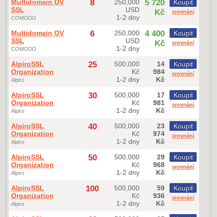
Multidomain OV
8
250,000
5 720
Koupit
SSL
USD
Kč
srovnání
1-2 dny
COMODO
Multidomain OV
6
250,000
4 400
Koupit
SSL
USD
Kč
srovnání
1-2 dny
COMODO
AlpiroSSL
25
500,000
14
Koupit
Organization
Kč
984
srovnání
1-2 dny
Kč
Alpiro
AlpiroSSL
30
500,000
17
Koupit
Organization
Kč
981
srovnání
1-2 dny
Kč
Alpiro
AlpiroSSL
40
500,000
23
Koupit
Organization
Kč
974
srovnání
1-2 dny
Kč
Alpiro
AlpiroSSL
50
500,000
29
Koupit
Organization
Kč
968
srovnání
1-2 dny
Kč
Alpiro
AlpiroSSL
100
500,000
59
Koupit
Organization
Kč
936
srovnání
1-2 dny
Kč
Alpiro