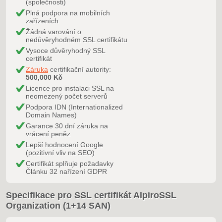
(společnosti)
Plná podpora na mobilních
zařízeních
Žádná varování o
nedůvěryhodném SSL certifikátu
Vysoce důvěryhodný SSL
certifikát
Záruka
certifikační autority:
500,000 Kč
Licence pro instalaci SSL na
neomezený počet serverů
Podpora IDN (Internationalized
Domain Names)
Garance 30 dní záruka na
vrácení peněz
Lepší hodnocení Google
(pozitivní vliv na SEO)
Certifikát splňuje požadavky
Článku 32 nařízení GDPR
Specifikace pro SSL certifikát AlpiroSSL
Organization (1+14 SAN)