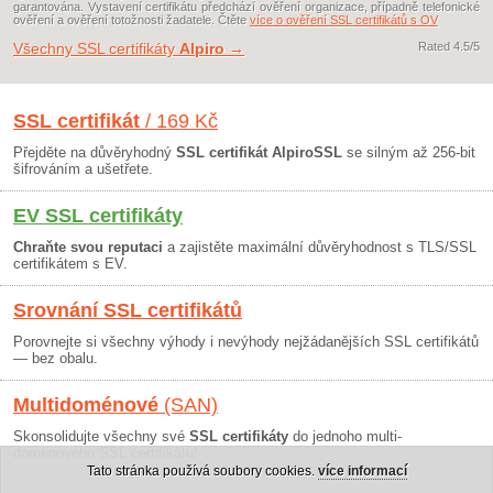
garantována. Vystavení certifikátu předchází ověření organizace, případně telefonické
ověření a ověření totožnosti žadatele. Čtěte
více o ověření SSL certifikátů s OV
Všechny SSL certifikáty
Alpiro
→
Rated
4.5
/5
SSL certifikát
/ 169 Kč
Přejděte na důvěryhodný
SSL certifikát AlpiroSSL
se silným až 256-bit
šifrováním a ušetřete.
EV SSL certifikáty
Chraňte svou reputaci
a zajistěte maximální důvěryhodnost s TLS/SSL
certifikátem s EV.
Srovnání SSL certifikátů
Porovnejte si všechny výhody i nevýhody nejžádanějších SSL certifikátů
— bez obalu.
Multidoménové
(SAN)
Skonsolidujte všechny své
SSL certifikáty
do jednoho multi-
doménového SSL certifikátu!
Tato stránka používá soubory cookies.
více informací