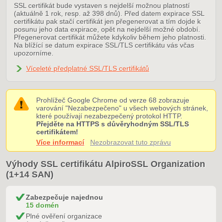
SSL certifikát bude vystaven s nejdelší možnou platností
(aktuálně 1 rok, resp. až 398 dnů). Před datem expirace SSL
certifikátu pak stačí certifikát jen přegenerovat a tím dojde k
posunu jeho data expirace, opět na nejdelší možné období.
Přegenerovat certifikát můžete kdykoliv během jeho platnosti.
Na blížící se datum expirace SSL/TLS certifikátu vás včas
upozorníme.
Víceleté předplatné SSL/TLS certifikátů
Prohlížeč Google Chrome od verze 68 zobrazuje
varování "Nezabezpečeno" u všech webových stránek,
které používají nezabezpečený protokol HTTP.
Přejděte na HTTPS s důvěryhodným SSL/TLS
certifikátem!
Více informací
Nezobrazovat tuto zprávu
Výhody SSL certifikátu AlpiroSSL Organization
(1+14 SAN)
Zabezpečuje najednou
15 domén
Plné ověření organizace