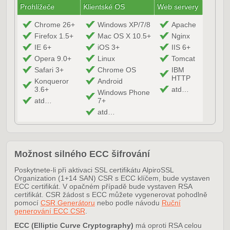
Prohlížeče
Klientské OS
Web servery
Chrome 26+
Windows XP/7/8
Apache
Firefox 1.5+
Mac OS X 10.5+
Nginx
IE 6+
iOS 3+
IIS 6+
Opera 9.0+
Linux
Tomcat
Safari 3+
Chrome OS
IBM
HTTP
Konqueror
Android
3.6+
atd…
Windows Phone
atd…
7+
atd…
Možnost silného ECC šifrování
Poskytnete-li při aktivaci SSL certifikátu AlpiroSSL
Organization (1+14 SAN) CSR s ECC klíčem, bude vystaven
ECC certifikát. V opačném případě bude vystaven RSA
certifikát. CSR žádost s ECC můžete vygenerovat pohodlně
pomocí
CSR Generátoru
nebo podle návodu
Ruční
generování ECC CSR
.
ECC (Elliptic Curve Cryptography)
má oproti RSA celou