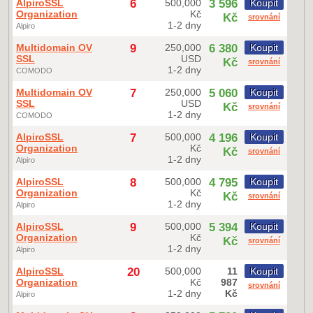
AlpiroSSL
6
500,000
3 596
Koupit
Organization
Kč
Kč
srovnání
1-2 dny
Alpiro
Multidomain OV
9
250,000
6 380
Koupit
SSL
USD
Kč
srovnání
1-2 dny
COMODO
Multidomain OV
7
250,000
5 060
Koupit
SSL
USD
Kč
srovnání
1-2 dny
COMODO
AlpiroSSL
7
500,000
4 196
Koupit
Organization
Kč
Kč
srovnání
1-2 dny
Alpiro
AlpiroSSL
8
500,000
4 795
Koupit
Organization
Kč
Kč
srovnání
1-2 dny
Alpiro
AlpiroSSL
9
500,000
5 394
Koupit
Organization
Kč
Kč
srovnání
1-2 dny
Alpiro
AlpiroSSL
20
500,000
11
Koupit
Organization
Kč
987
srovnání
1-2 dny
Kč
Alpiro