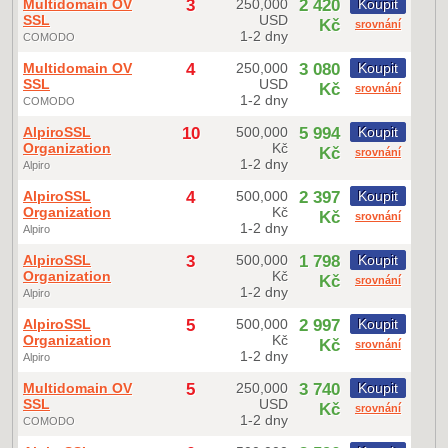
Multidomain OV
3
250,000
2 420
Koupit
SSL
USD
Kč
srovnání
1-2 dny
COMODO
Multidomain OV
4
250,000
3 080
Koupit
SSL
USD
Kč
srovnání
1-2 dny
COMODO
AlpiroSSL
10
500,000
5 994
Koupit
Organization
Kč
Kč
srovnání
1-2 dny
Alpiro
AlpiroSSL
4
500,000
2 397
Koupit
Organization
Kč
Kč
srovnání
1-2 dny
Alpiro
AlpiroSSL
3
500,000
1 798
Koupit
Organization
Kč
Kč
srovnání
1-2 dny
Alpiro
AlpiroSSL
5
500,000
2 997
Koupit
Organization
Kč
Kč
srovnání
1-2 dny
Alpiro
Multidomain OV
5
250,000
3 740
Koupit
SSL
USD
Kč
srovnání
1-2 dny
COMODO