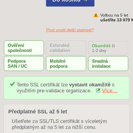
Volbou na 5 let
ušetříte 13 070 
Proč zvolit delší platnost?
Ověření
Extended
Okamžitě
či
společnosti
validation
1-2 dny
Podpora
Mobilní
Snadná
SAN / UC
podpora
instalace
Tento SSL certifikát lze
vystavit okamžitě
s
využitím pre-validace organizace.
Více…
Předplatné SSL až 5 let
Ušetřete za SSL/TLS certifikát s víceletým
předplatným až na 5 let za nižší cenu.