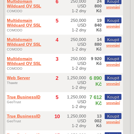
Multidomain
6
250,000
24
Koupit
Wildcard OV SSL
USD
800
srovnání
1-2 dny
Kč
COMODO
Multidomain
5
250,000
19
Koupit
Wildcard OV SSL
USD
840
srovnání
1-2 dny
Kč
COMODO
Multidomain
4
250,000
14
Koupit
Wildcard OV SSL
USD
880
srovnání
1-2 dny
Kč
COMODO
Multidomain
3
250,000
9 920
Koupit
Wildcard OV SSL
USD
Kč
srovnání
1-2 dny
COMODO
Web Server
2
1,250,000
6 890
Koupit
USD
Thawte
Kč
srovnání
1-2 dny
True BusinessID
5
1,250,000
7 612
Koupit
USD
GeoTrust
Kč
srovnání
1-2 dny
True BusinessID
10
1,250,000
13
Koupit
USD
002
GeoTrust
srovnání
1-2 dny
Kč