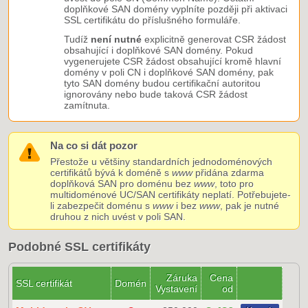
doplňkové SAN domény vyplníte později při aktivaci
SSL certifikátu do příslušného formuláře.
Tudíž
není nutné
explicitně generovat CSR žádost
obsahující i doplňkové SAN domény. Pokud
vygenerujete CSR žádost obsahující kromě hlavní
domény v poli CN i doplňkové SAN domény, pak
tyto SAN domény budou certifikační autoritou
ignorovány nebo bude taková CSR žádost
zamítnuta.
Na co si dát pozor
Přestože u většiny standardních jednodoménových
certifikátů bývá k doméně s
www
přidána zdarma
doplňková SAN pro doménu bez
www
, toto pro
multidoménové UC/SAN certifikáty neplatí. Potřebujete-
li zabezpečit doménu s
www
i bez
www
, pak je nutné
druhou z nich uvést v poli SAN.
Podobné SSL certifikáty
Záruka
Cena
SSL certifikát
Domén
Vystavení
od