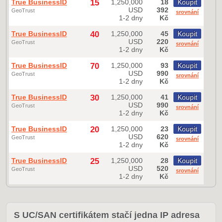
True BusinessID
15
1,250,000
18
Koupit
USD
392
GeoTrust
srovnání
1-2 dny
Kč
True BusinessID
40
1,250,000
45
Koupit
USD
220
GeoTrust
srovnání
1-2 dny
Kč
True BusinessID
70
1,250,000
93
Koupit
USD
990
GeoTrust
srovnání
1-2 dny
Kč
True BusinessID
30
1,250,000
41
Koupit
USD
990
GeoTrust
srovnání
1-2 dny
Kč
True BusinessID
20
1,250,000
23
Koupit
USD
620
GeoTrust
srovnání
1-2 dny
Kč
True BusinessID
25
1,250,000
28
Koupit
USD
520
GeoTrust
srovnání
1-2 dny
Kč
S UC/SAN certifikátem stačí jedna IP adresa