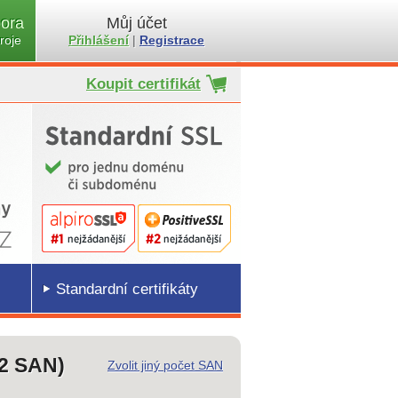
ora
Můj účet
roje
Přihlášení
|
Registrace
Koupit certifikát
Standardní certifikáty
+2 SAN)
Zvolit jiný počet SAN