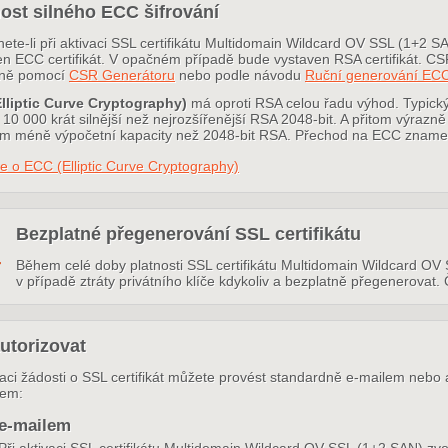
ost silného ECC šifrování
nete-li při aktivaci SSL certifikátu Multidomain Wildcard OV SSL (1+2
en ECC certifikát. V opačném případě bude vystaven RSA certifikát. 
lně pomocí
CSR Generátoru
nebo podle návodu
Ruční generování EC
lliptic Curve Cryptography)
má oproti RSA celou řadu výhod. Typický
10 000 krát silnější než nejrozšířenější RSA 2048-bit. A přitom výrazně
 méně výpočetní kapacity než 2048-bit RSA. Přechod na ECC znamená t
e o ECC (Elliptic Curve Cryptography)
Bezplatné přegenerování SSL certifikátu
Během celé doby platnosti SSL certifikátu Multidomain Wildcard OV 
v případě ztráty privátního klíče kdykoliv a bezplatně přegenerovat.
utorizovat
zaci žádosti o SSL certifikát můžete provést standardně e-mailem nebo 
rem:
e-mailem