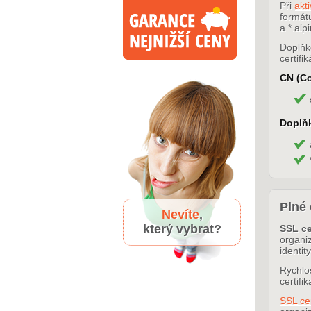
Při
akti
formá
a *.alpi
Doplňk
certifik
CN (C
Doplň
Plné 
Nevíte
,
který vybrat?
SSL ce
organiz
identit
Rychlos
certif
SSL ce