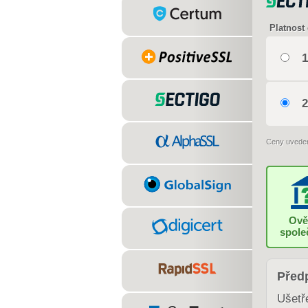
Platnost 
1
2
Ceny uvede
Ově
spole
Předp
Ušetř