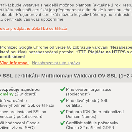
tifikát bude vystaven s nejdelší možnou platností (aktuálně 1 rok, res
tifikátu pak stačí certifikát jen přegenerovat a tím dojde k posunu jeho
období. Přegenerovat certifikát můžete kdykoliv během jeho platnosti. 
S certifikátu vás včas upozorníme.
eleté předplatné SSL/TLS certifikátů
Prohlížeč Google Chrome od verze 68 zobrazuje varování "Nezabezpe
které používají nezabezpečený protokol HTTP.
Přejděte na HTTPS s
certifikátem!
Více informací
Nezobrazovat tuto zprávu
 SSL certifikátu Multidomain Wildcard OV SSL (1+2
bezpečuje najednou
Plné ověření organizace
domény
(2 wildcard)
(společnosti)
ná varování o
Plně důvěryhodný SSL
ůvěryhodném SSL certifikátu
certifikát
ence pro instalaci SSL na
Podpora IDN (Internationalized
omezený počet serverů
Domain Names)
pší hodnocení Google
Certifikát splňuje požadavky
zitivní vliv na SEO)
Článku 32 nařízení GDPR