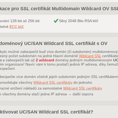
ikace pro SSL certifikát Multidomain Wildcard OV SS
rování 128-bit až 256-bit
Silný 2048 Bits RSA klíč
itelně
ECC klíč
idoménový UC/SAN Wildcard SSL certifikát s OV
bylo možné zabezpečit buď více domén (či subdomén) multidoméno
ený počet subdomén na jedné hlavní doméně
Wildcard SSL
certifiká
m
a zabezpečit tak až
2 wildcard
domény jediným multidoménovým
UC
ím organizace! Navíc vám k tomu postačí jediná IP adresa, díky čemuž
ezpečení.
bezpečte více domén včetně jejich subdomén jediným SSL certifikátem
onsolidujte všechny
Wildcard SSL certifikáty
do jednoho
razné snížení nákladů za samostatné
Wildcard SSL certifikáty
o všechny domény stačí jedna IP adresa → další úspora
ktivovat UC/SAN Wildcard SSL certifikát?