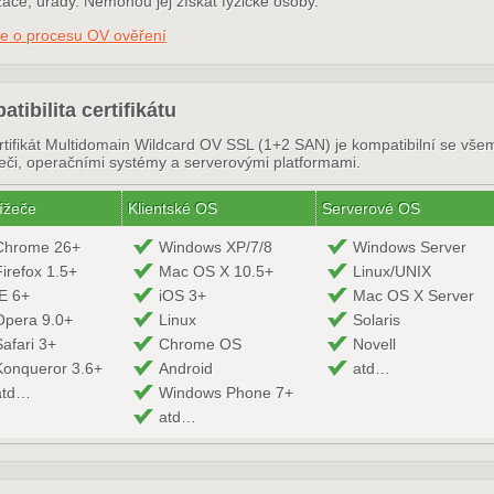
ace, úřady. Nemohou jej získat fyzické osoby.
ce o procesu OV ověření
tibilita certifikátu
rtifikát Multidomain Wildcard OV SSL (1+2 SAN) je kompatibilní se vše
žeči, operačními systémy a serverovými platformami.
ížeče
Klientské OS
Serverové OS
Chrome 26+
Windows XP/7/8
Windows Server
Firefox 1.5+
Mac OS X 10.5+
Linux/UNIX
IE 6+
iOS 3+
Mac OS X Server
Opera 9.0+
Linux
Solaris
Safari 3+
Chrome OS
Novell
Konqueror 3.6+
Android
atd…
atd…
Windows Phone 7+
atd…