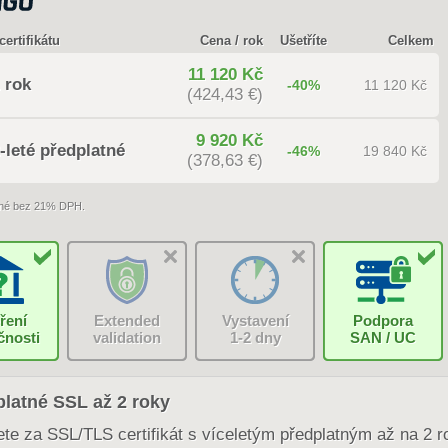
certifikátu
Cena / rok
Ušetříte
Celkem
11 120 Kč
 rok
-40%
11 120 Kč
(424,43 €)
9 920 Kč
-leté předplatné
-46%
19 840 Kč
(378,63 €)
né bez 21% DPH.
ření
Extended
Vystavení
Podpora
čnosti
validation
1-2 dny
SAN / UC
latné SSL až 2 roky
ete za SSL/TLS certifikát s víceletým předplatným až na 2 r