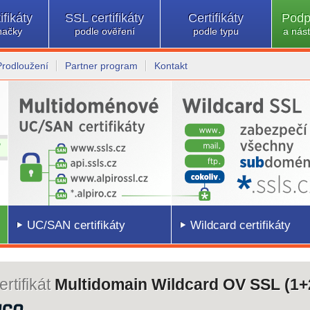
ifikáty
SSL certifikáty
Certifikáty
Podp
načky
podle ověření
podle typu
a nást
Prodloužení
Partner program
Kontakt
UC/SAN certifikáty
Wildcard certifikáty
rtifikát
Multidomain Wildcard OV SSL (1