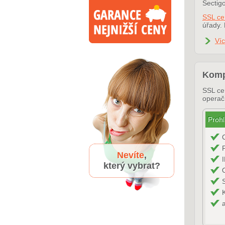
Sectig
SSL cer
úřady. 
Ví
Kompa
SSL cer
operač
Prohl
Nevíte
,
který vybrat?