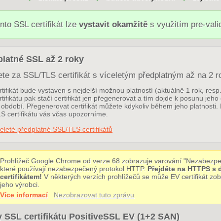
nto SSL certifikát lze
vystavit okamžitě
s využitím pre-val
latné SSL až 2 roky
ete za SSL/TLS certifikát s víceletým předplatným až na 2 r
tifikát bude vystaven s nejdelší možnou platností (aktuálně 1 rok, res
tifikátu pak stačí certifikát jen přegenerovat a tím dojde k posunu jeho
období. Přegenerovat certifikát můžete kdykoliv během jeho platnosti. 
S certifikátu vás včas upozorníme.
eleté předplatné SSL/TLS certifikátů
Prohlížeč Google Chrome od verze 68 zobrazuje varování "Nezabezpe
které používají nezabezpečený protokol HTTP.
Přejděte na HTTPS s
certifikátem!
V některých verzích prohlížečů se může EV certifikát z
jeho výrobci.
Více informací
Nezobrazovat tuto zprávu
 SSL certifikátu PositiveSSL EV (1+2 SAN)