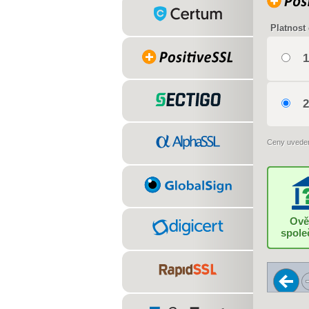
Platnost 
1
2
Ceny uvede
Ově
spole