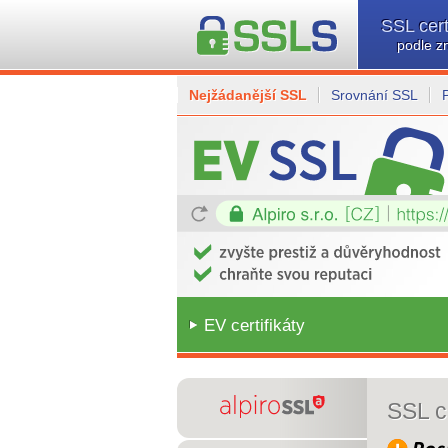
SSL cert
podle z
Nejžádanější SSL
Srovnání SSL
EV certifikáty
SSL ce