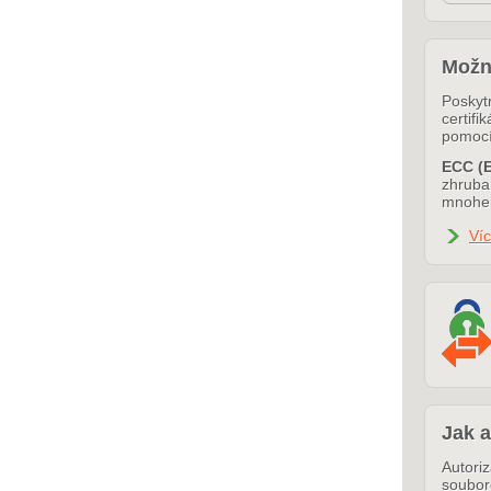
Možn
Poskyt
certif
pomoc
ECC (E
zhruba 
mnohem
Víc
Jak a
Autori
soubo