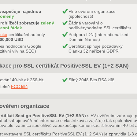
bezpečuje najednou
Plné ověření organizace
domény
(společnosti)
rohlížeči zobrazuje
zelený
Žádná varování o
resní řádek
nedůvěryhodném SSL certifikátu
ruka
certifikační autority:
Podpora IDN (Internationalized
000,000 USD
Domain Names)
pší hodnocení Google
Certifikát splňuje požadavky
zitivní vliv na SEO)
Článku 32 nařízení GDPR
ikace pro SSL certifikát PositiveSSL EV (1+2 SAN)
rování 40-bit až 256-bit
Silný 2048 Bits RSA klíč
itelně
ECC klíč
ověření organizace
rtifikát Sectigo PositiveSSL EV (1+2 SAN)
s EV ověřením zahrnuje p
kát obsahuje ověřené informace o vlastníkovi a zajišťuje tak spolehlivé o
ovatele, zatímco spolehlivě zabezpečuje komunikaci šifrováním 40-bit a
t vystavení SSL certifikátu PositiveSSL EV (1+2 SAN) je zpravidla 1-3 dn