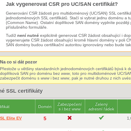
Jak vygenerovat CSR pro UC/SAN certifikát?
Generování CSR žádosti pro multidoménový (UC/SAN) SSL certifikát
jednodoménových SSL certifikátů. Stačí si vybrat jednu doménu a t
(Common Name). Ostatní doplňkové SAN domény vyplníte později při
příslušného formuláře.
Tudíž
není nutné
explicitně generovat CSR žádost obsahující i d
vygenerujete CSR žádost obsahující kromě hlavní domény v poli C
SAN domény budou certifikační autoritou ignorovány nebo bude ta
Na co si dát pozor
Přestože u většiny standardních jednodoménových certifikátů bývá k
doplňková SAN pro doménu bez
www
, toto pro multidoménové UC/SAN c
zabezpečit doménu s
www
i bez
www
, pak je nutné druhou z nich uvés
é SSL certifikáty
Zabezpečení
Zelený
ifikát
Domén
s i bez www
adresní řádek
SL Elite EV
5
1,