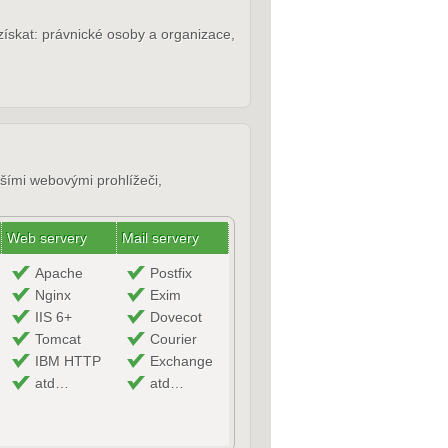
ískat: právnické osoby a organizace,
jšími webovými prohlížeči,
Web servery
Mail servery
Apache
Postfix
Nginx
Exim
IIS 6+
Dovecot
Tomcat
Courier
IBM HTTP
Exchange
atd…
atd…