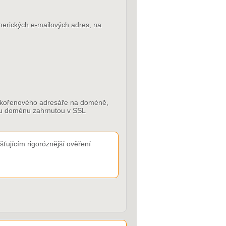
enerických e-mailových adres, na
do kořenového adresáře na doméně,
dou doménu zahrnutou v SSL
ťujícím rigoróznější ověření