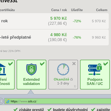
certifikátu
Cena / rok
Ušetříte
Celkem
5 970 Kč
 rok
-72%
5 970 Kč
(227,86 €)
4 980 Kč
-leté předplatné
-76%
9 960 Kč
(190,08 €)
né bez 21% DPH.
ření
Extended
Okamžitě
či
Podpora
1-3 dny
čnosti
validation
SAN / UC
1)
získáte prestiž
budete důvěryhodní
zajistíte