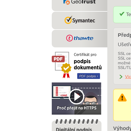
Te
Předp
Ušetř
SSL cer
SSL cer
možné 
SSL/TL
PDF podpis ›
Víc
Výhody