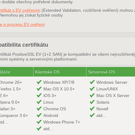
o dodáte všechny potřebné dokumenty.
tifikát s EV ověřením
(Extended Validation, rozšířené ověření) mohou z
Nemohou jej získat fyzické osoby.
ce o procesu EV ověření
tibilita certifikátu
tifikát PositiveSSL EV (1+2 SAN) je kompatibilní se všemi nejrozšířeně
ními systémy a serverovými platformami.
ížeče
Klientské OS
Serverové OS
Chrome 26+
Windows XP/7/8
Windows Server
Firefox 1.5+
Mac OS X 10.5+
Linux/UNIX
IE 6+
iOS 3+
Mac OS X Server
Opera 9.0+
Linux
Solaris
Safari 3+
Chrome OS
Novell
Konqueror 3.6+
Android
atd…
atd…
Windows Phone 7+
atd…