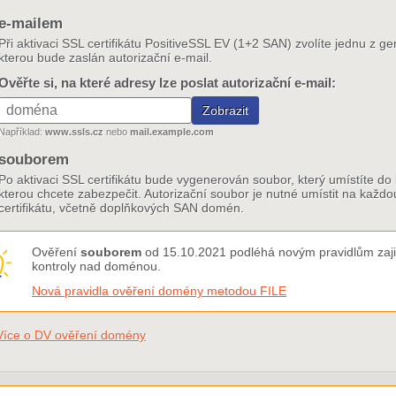
e-mailem
Při aktivaci SSL certifikátu PositiveSSL EV (1+2 SAN) zvolíte jednu z g
kterou bude zaslán autorizační e-mail.
Ověřte si, na které adresy lze poslat autorizační e-mail:
Například:
www.ssls.cz
nebo
mail.example.com
souborem
Po aktivaci SSL certifikátu bude vygenerován soubor, který umístíte 
kterou chcete zabezpečit. Autorizační soubor je nutné umístit na kaž
certifikátu, včetně doplňkových SAN domén.
Ověření
souborem
od 15.10.2021 podléhá novým pravidlům zajiš
kontroly nad doménou.
Nová pravidla ověření domény metodou FILE
Více o DV ověření domény