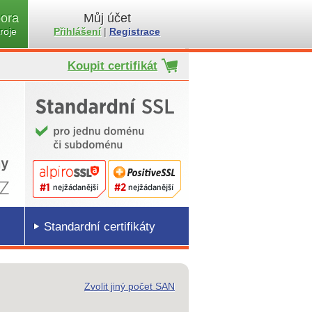
ora
Můj účet
roje
Přihlášení
|
Registrace
Koupit certifikát
Standardní certifikáty
Zvolit jiný počet SAN