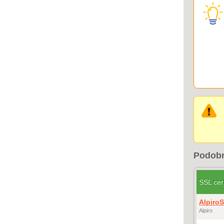
Podobn
SSL cert
AlpiroS
Alpiro