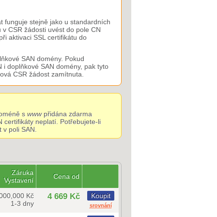
 funguje stejně jako u standardních
u v CSR žádosti uvést do pole CN
 aktivaci SSL certifikátu do
oplňkové SAN domény. Pokud
N i doplňkové SAN domény, pak tyto
ková CSR žádost zamítnuta.
 doméně s
www
přidána zdarma
ertifikáty neplatí. Potřebujete-li
t v poli SAN.
Záruka
Cena od
Vystavení
000,000 Kč
4 669 Kč
Koupit
1-3 dny
srovnání