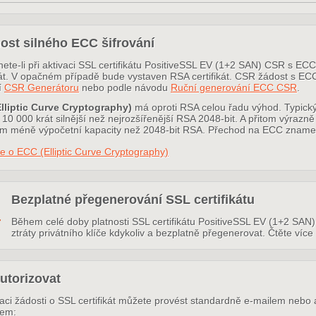
ost silného ECC šifrování
nete-li při aktivaci SSL certifikátu PositiveSSL EV (1+2 SAN) CSR s E
ikát. V opačném případě bude vystaven RSA certifikát. CSR žádost s 
í
CSR Generátoru
nebo podle návodu
Ruční generování ECC CSR
.
lliptic Curve Cryptography)
má oproti RSA celou řadu výhod. Typický
10 000 krát silnější než nejrozšířenější RSA 2048-bit. A přitom výrazně
 méně výpočetní kapacity než 2048-bit RSA. Přechod na ECC znamená t
e o ECC (Elliptic Curve Cryptography)
Bezplatné přegenerování SSL certifikátu
Během celé doby platnosti SSL certifikátu PositiveSSL EV (1+2 SAN)
ztráty privátního klíče kdykoliv a bezplatně přegenerovat. Čtěte více
utorizovat
zaci žádosti o SSL certifikát můžete provést standardně e-mailem nebo 
rem: