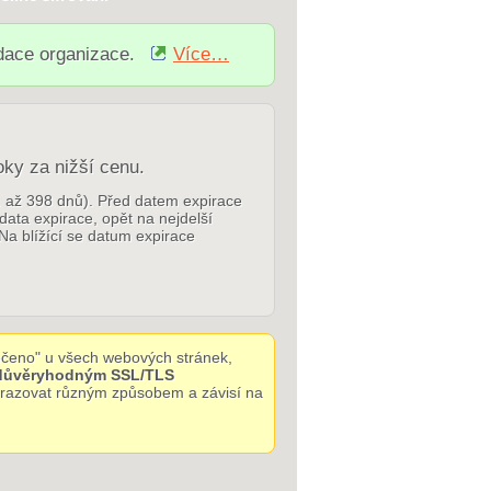
idace organizace.
Více…
oky za nižší cenu.
p. až 398 dnů). Před datem expirace
 data expirace, opět na nejdelší
Na blížící se datum expirace
čeno" u všech webových stránek,
 důvěryhodným SSL/TLS
obrazovat různým způsobem a závisí na