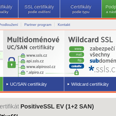
ifikáty
SSL certifikáty
Certifikáty
Podp
načky
podle ověření
podle typu
a nást
Prodloužení
Partner program
Kontakt
UC/SAN certifikáty
Wildcard certifikáty
rtifikát
PositiveSSL EV (1+2 SAN)