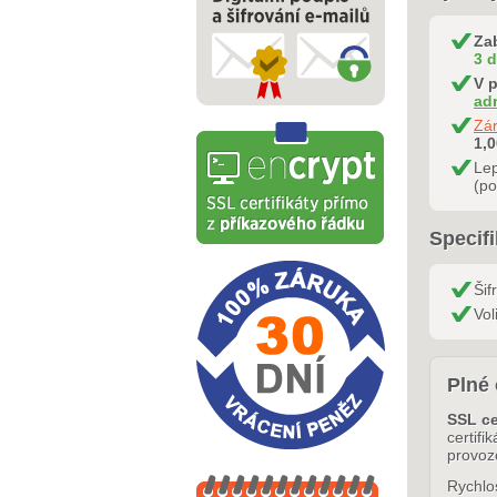
Za
3 
V p
ad
Zá
1,
Le
(po
Specif
Šif
Vol
Plné 
SSL ce
certifi
provoz
Rychlos