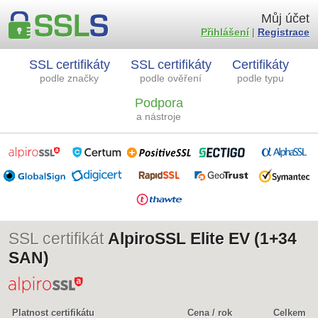
Můj účet
Přihlášení
|
Registrace
SSL certifikáty
SSL certifikáty
Certifikáty
podle značky
podle ověření
podle typu
Podpora
a nástroje
SSL certifikát
AlpiroSSL Elite EV (1+34
SAN)
Platnost certifikátu
Cena / rok
Celkem