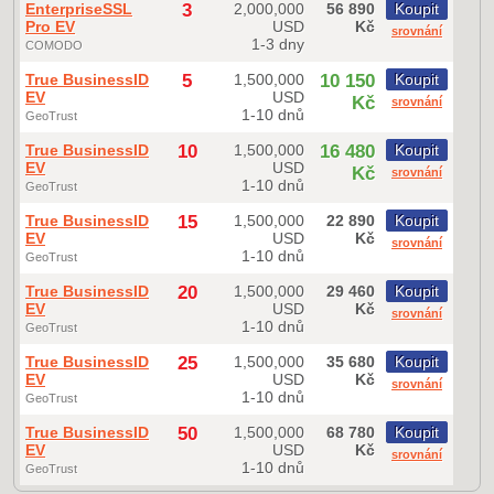
EnterpriseSSL
3
2,000,000
56 890
Koupit
Pro EV
USD
Kč
srovnání
1-3 dny
COMODO
True BusinessID
5
1,500,000
10 150
Koupit
EV
USD
Kč
srovnání
1-10 dnů
GeoTrust
True BusinessID
10
1,500,000
16 480
Koupit
EV
USD
Kč
srovnání
1-10 dnů
GeoTrust
True BusinessID
15
1,500,000
22 890
Koupit
EV
USD
Kč
srovnání
1-10 dnů
GeoTrust
True BusinessID
20
1,500,000
29 460
Koupit
EV
USD
Kč
srovnání
1-10 dnů
GeoTrust
True BusinessID
25
1,500,000
35 680
Koupit
EV
USD
Kč
srovnání
1-10 dnů
GeoTrust
True BusinessID
50
1,500,000
68 780
Koupit
EV
USD
Kč
srovnání
1-10 dnů
GeoTrust