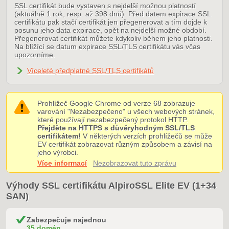
SSL certifikát bude vystaven s nejdelší možnou platností
(aktuálně 1 rok, resp. až 398 dnů). Před datem expirace SSL
certifikátu pak stačí certifikát jen přegenerovat a tím dojde k
posunu jeho data expirace, opět na nejdelší možné období.
Přegenerovat certifikát můžete kdykoliv během jeho platnosti.
Na blížící se datum expirace SSL/TLS certifikátu vás včas
upozorníme.
Víceleté předplatné SSL/TLS certifikátů
Prohlížeč Google Chrome od verze 68 zobrazuje
varování "Nezabezpečeno" u všech webových stránek,
které používají nezabezpečený protokol HTTP.
Přejděte na HTTPS s důvěryhodným SSL/TLS
certifikátem!
V některých verzích prohlížečů se může
EV certifikát zobrazovat různým způsobem a závisí na
jeho výrobci.
Více informací
Nezobrazovat tuto zprávu
Výhody SSL certifikátu AlpiroSSL Elite EV (1+34
SAN)
Zabezpečuje najednou
35 domén