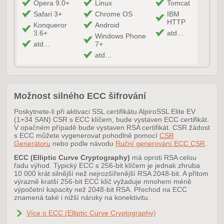
Opera 9.0+
Linux
Tomcat
Safari 3+
Chrome OS
IBM
HTTP
Konqueror
Android
3.6+
atd…
Windows Phone
atd…
7+
atd…
Možnost silného ECC šifrování
Poskytnete-li při aktivaci SSL certifikátu AlpiroSSL Elite EV
(1+34 SAN) CSR s ECC klíčem, bude vystaven ECC certifikát.
V opačném případě bude vystaven RSA certifikát. CSR žádost
s ECC můžete vygenerovat pohodlně pomocí
CSR
Generátoru
nebo podle návodu
Ruční generování ECC CSR
.
ECC (Elliptic Curve Cryptography)
má oproti RSA celou
řadu výhod. Typický ECC s 256-bit klíčem je jednak zhruba
10 000 krát silnější než nejrozšířenější RSA 2048-bit. A přitom
výrazně kratší 256-bit ECC klíč vyžaduje mnohem méně
výpočetní kapacity než 2048-bit RSA. Přechod na ECC
znamená také i nižší nároky na konektivitu.
Více o ECC (Elliptic Curve Cryptography)