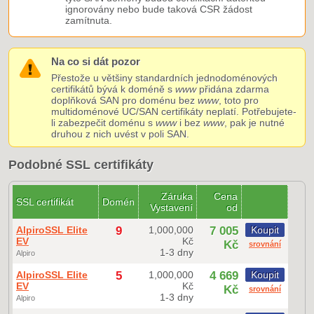
ignorovány nebo bude taková CSR žádost
zamítnuta.
Na co si dát pozor
Přestože u většiny standardních jednodoménových
certifikátů bývá k doméně s
www
přidána zdarma
doplňková SAN pro doménu bez
www
, toto pro
multidoménové UC/SAN certifikáty neplatí. Potřebujete-
li zabezpečit doménu s
www
i bez
www
, pak je nutné
druhou z nich uvést v poli SAN.
Podobné SSL certifikáty
Záruka
Cena
SSL certifikát
Domén
Vystavení
od
AlpiroSSL Elite
9
1,000,000
7 005
Koupit
EV
Kč
Kč
srovnání
1-3 dny
Alpiro
AlpiroSSL Elite
5
1,000,000
4 669
Koupit
EV
Kč
Kč
srovnání
1-3 dny
Alpiro