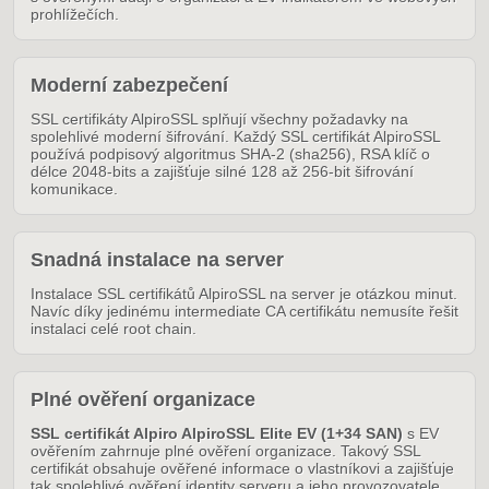
prohlížečích.
Moderní zabezpečení
SSL certifikáty AlpiroSSL splňují všechny požadavky na
spolehlivé moderní šifrování. Každý SSL certifikát AlpiroSSL
používá podpisový algoritmus SHA-2 (sha256), RSA klíč o
délce 2048-bits a zajišťuje silné 128 až 256-bit šifrování
komunikace.
Snadná instalace na server
Instalace SSL certifikátů AlpiroSSL na server je otázkou minut.
Navíc díky jedinému intermediate CA certifikátu nemusíte řešit
instalaci celé root chain.
Plné ověření organizace
SSL certifikát Alpiro AlpiroSSL Elite EV (1+34 SAN)
s EV
ověřením zahrnuje plné ověření organizace. Takový SSL
certifikát obsahuje ověřené informace o vlastníkovi a zajišťuje
tak spolehlivé ověření identity serveru a jeho provozovatele,