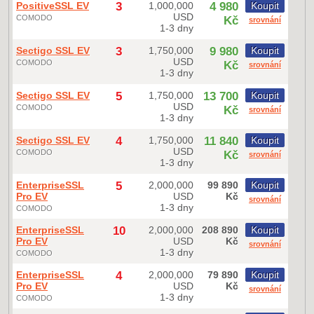
PositiveSSL EV
3
1,000,000
4 980
Koupit
USD
COMODO
Kč
srovnání
1-3 dny
Sectigo SSL EV
3
1,750,000
9 980
Koupit
USD
COMODO
Kč
srovnání
1-3 dny
Sectigo SSL EV
5
1,750,000
13 700
Koupit
USD
COMODO
Kč
srovnání
1-3 dny
Sectigo SSL EV
4
1,750,000
11 840
Koupit
USD
COMODO
Kč
srovnání
1-3 dny
EnterpriseSSL
5
2,000,000
99 890
Koupit
Pro EV
USD
Kč
srovnání
1-3 dny
COMODO
EnterpriseSSL
10
2,000,000
208 890
Koupit
Pro EV
USD
Kč
srovnání
1-3 dny
COMODO
EnterpriseSSL
4
2,000,000
79 890
Koupit
Pro EV
USD
Kč
srovnání
1-3 dny
COMODO