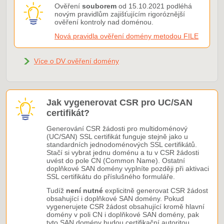
Ověření
souborem
od 15.10.2021 podléhá
novým pravidlům zajišťujícím rigoróznější
ověření kontroly nad doménou.
Nová pravidla ověření domény metodou FILE
Více o DV ověření domény
Jak vygenerovat CSR pro UC/SAN
certifikát?
Generování CSR žádosti pro multidoménový
(UC/SAN) SSL certifikát funguje stejně jako u
standardních jednodoménových SSL certifikátů.
Stačí si vybrat jednu doménu a tu v CSR žádosti
uvést do pole CN (Common Name). Ostatní
doplňkové SAN domény vyplníte později při aktivaci
SSL certifikátu do příslušného formuláře.
Tudíž
není nutné
explicitně generovat CSR žádost
obsahující i doplňkové SAN domény. Pokud
vygenerujete CSR žádost obsahující kromě hlavní
domény v poli CN i doplňkové SAN domény, pak
tyto SAN domény budou certifikační autoritou