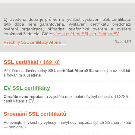
1)
Uvedená doba je průměrná rychlost vystavení SSL certifikátu;
tato doba není garantována. Vystavení certifikátu předchází
ověření organizace, případně telefonické ověření a ověření
totožnosti žadatele. Čtěte
více o ověření SSL certifikátů s EV
Všechny SSL certifikáty
Alpiro
→
Rated
4.5
/5
SSL certifikát
/ 169 Kč
Přejděte na důvěryhodný
SSL certifikát AlpiroSSL
se silným až 256-bit
šifrováním a ušetřete.
EV SSL certifikáty
Chraňte svou reputaci
a zajistěte maximální důvěryhodnost s TLS/SSL
certifikátem s EV.
Srovnání SSL certifikátů
Porovnejte si všechny výhody i nevýhody nejžádanějších SSL certifikátů
— bez obalu.