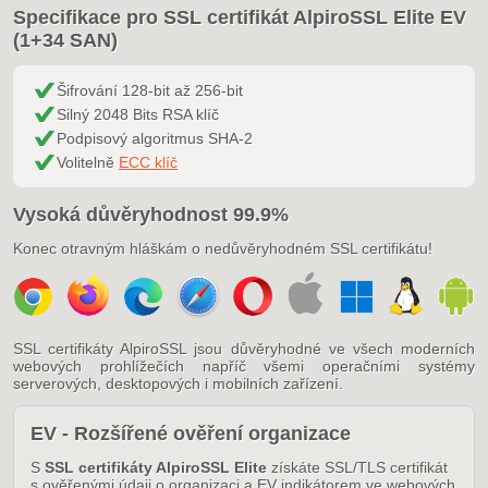
Specifikace pro SSL certifikát AlpiroSSL Elite EV
(1+34 SAN)
Šifrování 128-bit až 256-bit
Silný 2048 Bits RSA klíč
Podpisový algoritmus SHA-2
Volitelně
ECC klíč
Vysoká důvěryhodnost 99.9%
Konec otravným hláškám o nedůvěryhodném SSL certifikátu!
SSL certifikáty AlpiroSSL jsou důvěryhodné ve všech moderních
webových prohlížečích napříč všemi operačními systémy
serverových, desktopových i mobilních zařízení.
EV - Rozšířené ověření organizace
S
SSL certifikáty AlpiroSSL Elite
získáte SSL/TLS certifikát
s ověřenými údaji o organizaci a EV indikátorem ve webových