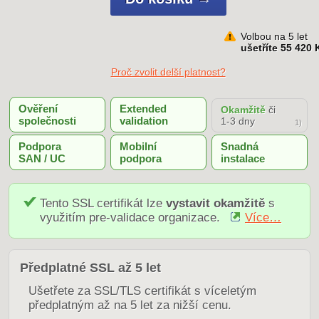
Volbou na 5 let
ušetříte 55 420 
Proč zvolit delší platnost?
Ověření
Extended
Okamžitě
či
společnosti
validation
1-3 dny
1)
Podpora
Mobilní
Snadná
SAN / UC
podpora
instalace
Tento SSL certifikát lze
vystavit okamžitě
s
využitím pre-validace organizace.
Více…
Předplatné SSL až 5 let
Ušetřete za SSL/TLS certifikát s víceletým
předplatným až na 5 let za nižší cenu.