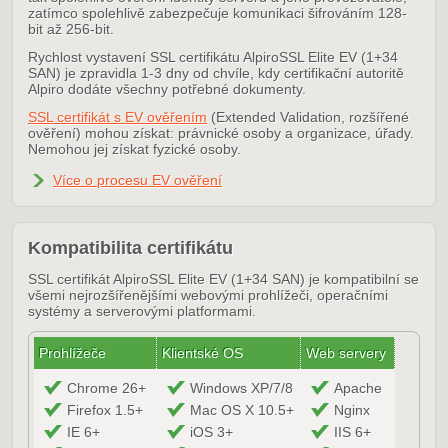
zatímco spolehlivě zabezpečuje komunikaci šifrováním 128-
bit až 256-bit.
Rychlost vystavení SSL certifikátu AlpiroSSL Elite EV (1+34
SAN) je zpravidla 1-3 dny od chvíle, kdy certifikační autoritě
Alpiro dodáte všechny potřebné dokumenty.
SSL certifikát s EV ověřením
(Extended Validation, rozšířené
ověření) mohou získat: právnické osoby a organizace, úřady.
Nemohou jej získat fyzické osoby.
Více o procesu EV ověření
Kompatibilita certifikátu
SSL certifikát AlpiroSSL Elite EV (1+34 SAN) je kompatibilní se
všemi nejrozšířenějšími webovými prohlížeči, operačními
systémy a serverovými platformami.
Prohlížeče
Klientské OS
Web servery
Chrome 26+
Windows XP/7/8
Apache
Firefox 1.5+
Mac OS X 10.5+
Nginx
IE 6+
iOS 3+
IIS 6+