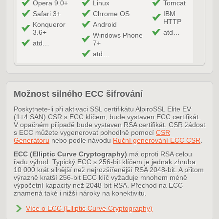
Opera 9.0+
Linux
Tomcat
Safari 3+
Chrome OS
IBM
HTTP
Konqueror
Android
3.6+
atd…
Windows Phone
atd…
7+
atd…
Možnost silného ECC šifrování
Poskytnete-li při aktivaci SSL certifikátu AlpiroSSL Elite EV
(1+4 SAN) CSR s ECC klíčem, bude vystaven ECC certifikát.
V opačném případě bude vystaven RSA certifikát. CSR žádost
s ECC můžete vygenerovat pohodlně pomocí
CSR
Generátoru
nebo podle návodu
Ruční generování ECC CSR
.
ECC (Elliptic Curve Cryptography)
má oproti RSA celou
řadu výhod. Typický ECC s 256-bit klíčem je jednak zhruba
10 000 krát silnější než nejrozšířenější RSA 2048-bit. A přitom
výrazně kratší 256-bit ECC klíč vyžaduje mnohem méně
výpočetní kapacity než 2048-bit RSA. Přechod na ECC
znamená také i nižší nároky na konektivitu.
Více o ECC (Elliptic Curve Cryptography)