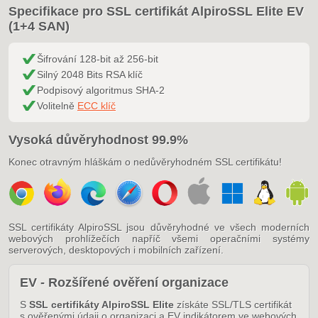
Specifikace pro SSL certifikát AlpiroSSL Elite EV
(1+4 SAN)
Šifrování 128-bit až 256-bit
Silný 2048 Bits RSA klíč
Podpisový algoritmus SHA-2
Volitelně
ECC klíč
Vysoká důvěryhodnost 99.9%
Konec otravným hláškám o nedůvěryhodném SSL certifikátu!
SSL certifikáty AlpiroSSL jsou důvěryhodné ve všech moderních
webových prohlížečích napříč všemi operačními systémy
serverových, desktopových i mobilních zařízení.
EV - Rozšířené ověření organizace
S
SSL certifikáty AlpiroSSL Elite
získáte SSL/TLS certifikát
s ověřenými údaji o organizaci a EV indikátorem ve webových