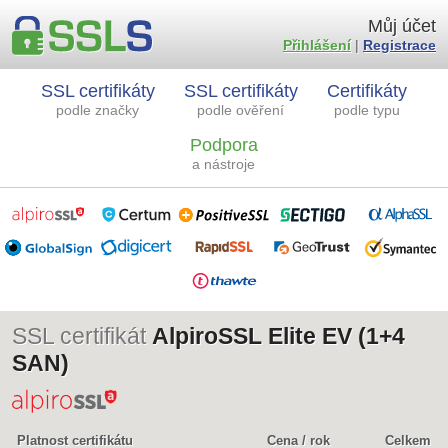
Můj účet
Přihlášení
|
Registrace
SSL certifikáty
SSL certifikáty
Certifikáty
podle značky
podle ověření
podle typu
Podpora
a nástroje
SSL certifikát
AlpiroSSL Elite EV (1+4
SAN)
Platnost certifikátu
Cena / rok
Celkem