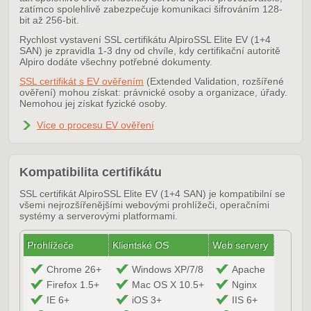
zatímco spolehlivě zabezpečuje komunikaci šifrováním 128-
bit až 256-bit.
Rychlost vystavení SSL certifikátu AlpiroSSL Elite EV (1+4
SAN) je zpravidla 1-3 dny od chvíle, kdy certifikační autoritě
Alpiro dodáte všechny potřebné dokumenty.
SSL certifikát s EV ověřením
(Extended Validation, rozšířené
ověření) mohou získat: právnické osoby a organizace, úřady.
Nemohou jej získat fyzické osoby.
Více o procesu EV ověření
Kompatibilita certifikátu
SSL certifikát AlpiroSSL Elite EV (1+4 SAN) je kompatibilní se
všemi nejrozšířenějšími webovými prohlížeči, operačními
systémy a serverovými platformami.
Prohlížeče
Klientské OS
Web servery
Chrome 26+
Windows XP/7/8
Apache
Firefox 1.5+
Mac OS X 10.5+
Nginx
IE 6+
iOS 3+
IIS 6+