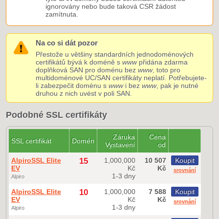
ignorovány nebo bude taková CSR žádost
zamítnuta.
Na co si dát pozor
Přestože u většiny standardních jednodoménových
certifikátů bývá k doméně s
www
přidána zdarma
doplňková SAN pro doménu bez
www
, toto pro
multidoménové UC/SAN certifikáty neplatí. Potřebujete-
li zabezpečit doménu s
www
i bez
www
, pak je nutné
druhou z nich uvést v poli SAN.
Podobné SSL certifikáty
Záruka
Cena
SSL certifikát
Domén
Vystavení
od
AlpiroSSL Elite
15
1,000,000
10 507
Koupit
EV
Kč
Kč
srovnání
1-3 dny
Alpiro
AlpiroSSL Elite
10
1,000,000
7 588
Koupit
EV
Kč
Kč
srovnání
1-3 dny
Alpiro