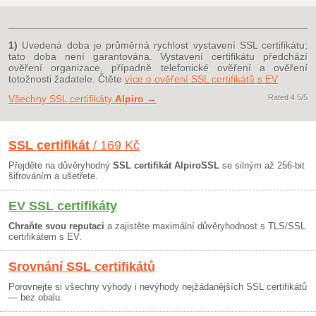
1)
Uvedená doba je průměrná rychlost vystavení SSL certifikátu;
tato doba není garantována. Vystavení certifikátu předchází
ověření organizace, případně telefonické ověření a ověření
totožnosti žadatele. Čtěte
více o ověření SSL certifikátů s EV
Všechny SSL certifikáty
Alpiro
→
Rated
4.5
/5
SSL certifikát
/ 169 Kč
Přejděte na důvěryhodný
SSL certifikát AlpiroSSL
se silným až 256-bit
šifrováním a ušetřete.
EV SSL certifikáty
Chraňte svou reputaci
a zajistěte maximální důvěryhodnost s TLS/SSL
certifikátem s EV.
Srovnání SSL certifikátů
Porovnejte si všechny výhody i nevýhody nejžádanějších SSL certifikátů
— bez obalu.