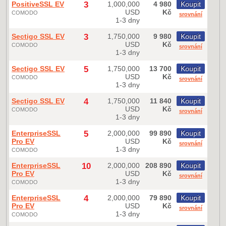
PositiveSSL EV
3
1,000,000
4 980
Koupit
USD
Kč
COMODO
srovnání
1-3 dny
Sectigo SSL EV
3
1,750,000
9 980
Koupit
USD
Kč
COMODO
srovnání
1-3 dny
Sectigo SSL EV
5
1,750,000
13 700
Koupit
USD
Kč
COMODO
srovnání
1-3 dny
Sectigo SSL EV
4
1,750,000
11 840
Koupit
USD
Kč
COMODO
srovnání
1-3 dny
EnterpriseSSL
5
2,000,000
99 890
Koupit
Pro EV
USD
Kč
srovnání
1-3 dny
COMODO
EnterpriseSSL
10
2,000,000
208 890
Koupit
Pro EV
USD
Kč
srovnání
1-3 dny
COMODO
EnterpriseSSL
4
2,000,000
79 890
Koupit
Pro EV
USD
Kč
srovnání
1-3 dny
COMODO