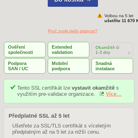
Volbou na 5 let
ušetříte 11 670 
Proč zvolit delší platnost?
Ověření
Extended
Okamžitě
či
společnosti
validation
1-3 dny
1)
Podpora
Mobilní
Snadná
SAN / UC
podpora
instalace
Tento SSL certifikát lze
vystavit okamžitě
s
využitím pre-validace organizace.
Více…
Předplatné SSL až 5 let
Ušetřete za SSL/TLS certifikát s víceletým
předplatným až na 5 let za nižší cenu.