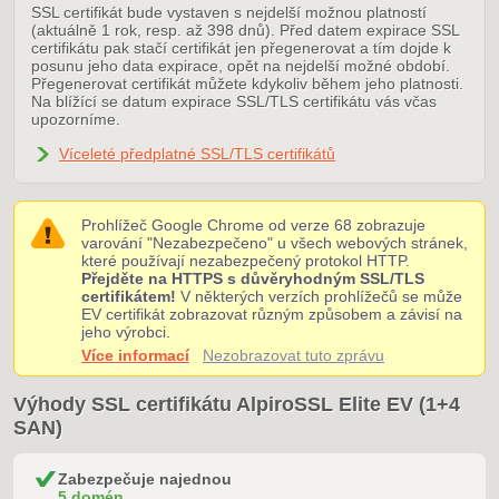
SSL certifikát bude vystaven s nejdelší možnou platností
(aktuálně 1 rok, resp. až 398 dnů). Před datem expirace SSL
certifikátu pak stačí certifikát jen přegenerovat a tím dojde k
posunu jeho data expirace, opět na nejdelší možné období.
Přegenerovat certifikát můžete kdykoliv během jeho platnosti.
Na blížící se datum expirace SSL/TLS certifikátu vás včas
upozorníme.
Víceleté předplatné SSL/TLS certifikátů
Prohlížeč Google Chrome od verze 68 zobrazuje
varování "Nezabezpečeno" u všech webových stránek,
které používají nezabezpečený protokol HTTP.
Přejděte na HTTPS s důvěryhodným SSL/TLS
certifikátem!
V některých verzích prohlížečů se může
EV certifikát zobrazovat různým způsobem a závisí na
jeho výrobci.
Více informací
Nezobrazovat tuto zprávu
Výhody SSL certifikátu AlpiroSSL Elite EV (1+4
SAN)
Zabezpečuje najednou
5 domén