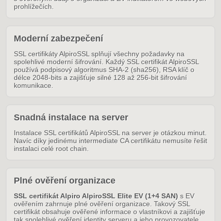
prohlížečích.
Moderní zabezpečení
SSL certifikáty AlpiroSSL splňují všechny požadavky na
spolehlivé moderní šifrování. Každý SSL certifikát AlpiroSSL
používá podpisový algoritmus SHA-2 (sha256), RSA klíč o
délce 2048-bits a zajišťuje silné 128 až 256-bit šifrování
komunikace.
Snadná instalace na server
Instalace SSL certifikátů AlpiroSSL na server je otázkou minut.
Navíc díky jedinému intermediate CA certifikátu nemusíte řešit
instalaci celé root chain.
Plné ověření organizace
SSL certifikát Alpiro AlpiroSSL Elite EV (1+4 SAN)
s EV
ověřením zahrnuje plné ověření organizace. Takový SSL
certifikát obsahuje ověřené informace o vlastníkovi a zajišťuje
tak spolehlivé ověření identity serveru a jeho provozovatele,