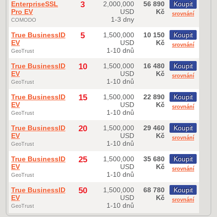
EnterpriseSSL
3
2,000,000
56 890
Koupit
Pro EV
USD
Kč
srovnání
1-3 dny
COMODO
True BusinessID
5
1,500,000
10 150
Koupit
EV
USD
Kč
srovnání
1-10 dnů
GeoTrust
True BusinessID
10
1,500,000
16 480
Koupit
EV
USD
Kč
srovnání
1-10 dnů
GeoTrust
True BusinessID
15
1,500,000
22 890
Koupit
EV
USD
Kč
srovnání
1-10 dnů
GeoTrust
True BusinessID
20
1,500,000
29 460
Koupit
EV
USD
Kč
srovnání
1-10 dnů
GeoTrust
True BusinessID
25
1,500,000
35 680
Koupit
EV
USD
Kč
srovnání
1-10 dnů
GeoTrust
True BusinessID
50
1,500,000
68 780
Koupit
EV
USD
Kč
srovnání
1-10 dnů
GeoTrust