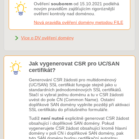
Ověření
souborem
od 15.10.2021 podléhá
novým pravidlům zajišťujícím rigoróznější
ověření kontroly nad doménou.
Nová pravidla ověření domény metodou FILE
Více o DV ověření domény
Jak vygenerovat CSR pro UC/SAN
certifikát?
Generování CSR žádosti pro multidoménový
(UC/SAN) SSL certifikát funguje stejně jako u
standardních jednodoménových SSL certifikátů.
Stačí si vybrat jednu doménu a tu v CSR žádosti
uvést do pole CN (Common Name). Ostatní
doplňkové SAN domény vyplníte později při aktivaci
SSL certifikátu do příslušného formuláře.
Tudíž
není nutné
explicitně generovat CSR žádost
obsahující i doplňkové SAN domény. Pokud
vygenerujete CSR žádost obsahující kromě hlavní
domény v poli CN i doplňkové SAN domény, pak
tyto SAN domény budou certifikační autoritou