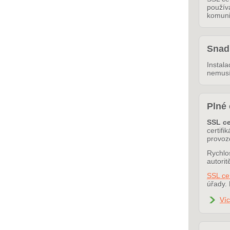
používá
komuni
Snadn
Instala
nemusít
Plné 
SSL ce
certifi
provoz
Rychlos
autori
SSL cer
úřady. 
Ví