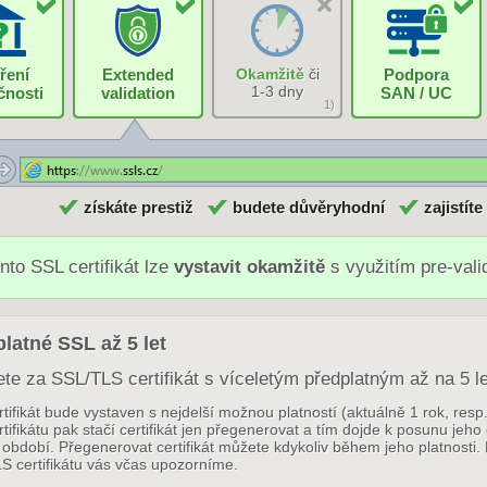
ření
Extended
Okamžitě
či
Podpora
1-3 dny
čnosti
validation
SAN / UC
1)
získáte prestiž
budete důvěryhodní
zajistíte
nto SSL certifikát lze
vystavit okamžitě
s využitím pre-val
latné SSL až 5 let
ete za SSL/TLS certifikát s víceletým předplatným až na 5 le
tifikát bude vystaven s nejdelší možnou platností (aktuálně 1 rok, res
tifikátu pak stačí certifikát jen přegenerovat a tím dojde k posunu jeho
období. Přegenerovat certifikát můžete kdykoliv během jeho platnosti. 
S certifikátu vás včas upozorníme.