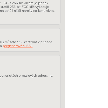
 ECC s 256-bit klíčem je jednak
 kratší 256-bit ECC klíč vyžaduje
aké i nižší nároky na konektivitu.
AN) můžete SSL certifikát v případě
 o
přegenerování SSL
z generických e-mailových adres, na