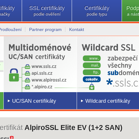
ifikáty
SSL certifikáty
Certifikáty
Podp
načky
podle ověření
podle typu
a nást
Prodloužení
Partner program
Kontakt
UC/SAN certifikáty
Wildcard certifikáty
rtifikát
AlpiroSSL Elite EV (1+2 SAN)