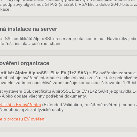
 podpisový algoritmus SHA-2 (sha256), RSA klíč o délce 2048-bits a zaj
kace.
á instalace na server
ce SSL certifikátů AlpiroSSL na server je otázkou minut. Navíc díky jed
e řešit instalaci celé root chain.
ověření organizace
rtifikát Alpiro AlpiroSSL Elite EV (1+2 SAN)
s EV ověřením zahrnuje 
kát obsahuje ověřené informace o vlastníkovi a zajišťuje tak spolehlivé o
ovatele, zatímco spolehlivě zabezpečuje komunikaci šifrováním 128-bit 
t vystavení SSL certifikátu AlpiroSSL Elite EV (1+2 SAN) je zpravidla 1-3
tě Alpiro dodáte všechny potřebné dokumenty.
tifikát s EV ověřením
(Extended Validation, rozšířené ověření) mohou z
Nemohou jej získat fyzické osoby.
ce o procesu EV ověření