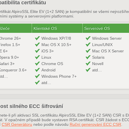
tibilita certifikátu
tifikát AlpiroSSL Elite EV (1+2 SAN) je kompatibilní se všemi nejrozšíř
ními systémy a serverovými platformami.
ížeče
Klientské OS
Serverové OS
Chrome 26+
Windows XP/7/8
Windows Server
Firefox 1.5+
Mac OS X 10.5+
Linux/UNIX
IE 6+
iOS 3+
Mac OS X Server
Opera 9.0+
Linux
Solaris
Safari 3+
Chrome OS
Novell
Konqueror 3.6+
Android
atd…
atd…
Windows Phone 7+
atd…
ost silného ECC šifrování
nete-li při aktivaci SSL certifikátu AlpiroSSL Elite EV (1+2 SAN) CSR 
ikát. V opačném případě bude vystaven RSA certifikát. CSR žádost s 
í
CSR Generátoru
nebo podle návodu
Ruční generování ECC CSR
.