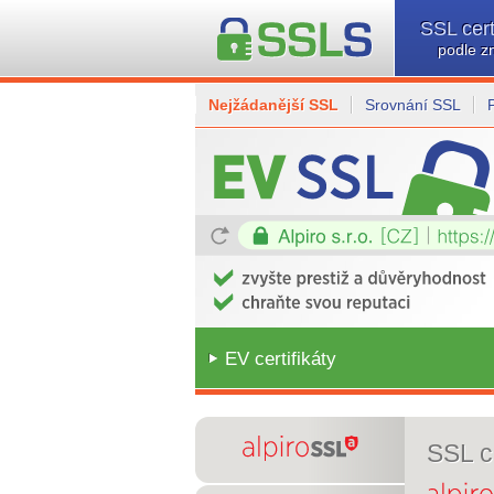
SSL cert
podle z
Nejžádanější SSL
Srovnání SSL
EV certifikáty
SSL ce