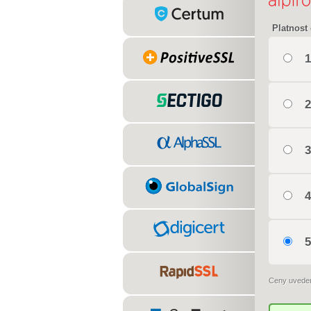
Platnost 
1
2
3
4
5
Ceny uvede