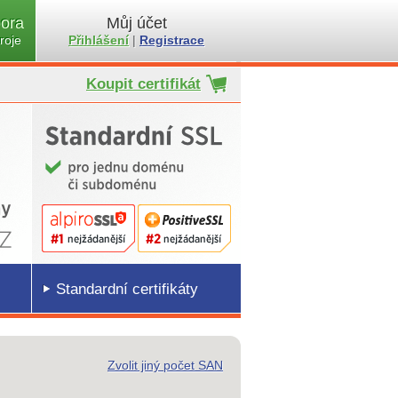
ora
Můj účet
roje
Přihlášení
|
Registrace
Koupit certifikát
Standardní certifikáty
Zvolit jiný počet SAN