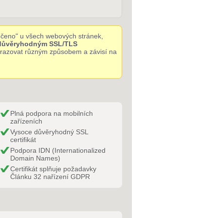
čeno" u všech webových stránek,
 důvěryhodným SSL/TLS
obrazovat různým způsobem a závisí na
Plná podpora na mobilních
zařízeních
Vysoce důvěryhodný SSL
certifikát
Podpora IDN (Internationalized
Domain Names)
Certifikát splňuje požadavky
Článku 32 nařízení GDPR