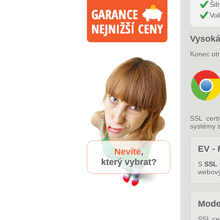
Šif
Vol
Vysoká
Konec ot
SSL cert
systémy s
EV - 
Nevíte
,
který vybrat?
S
SSL 
webový
Mode
SSL cer