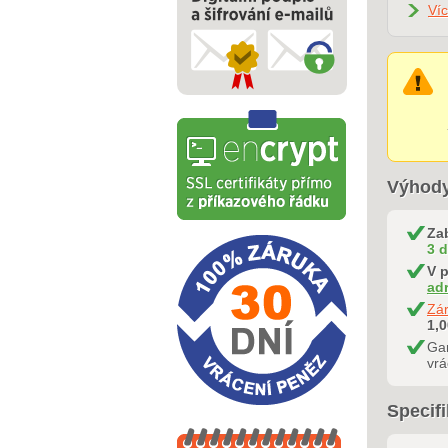
Víc
Výhody
Za
3 
V p
ad
Zá
1,
Gar
vrá
Specifi