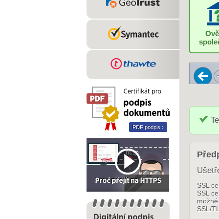
Ově
spole
Te
PDF podpis ›
Předp
Ušetř
SSL cer
SSL cer
možné 
SSL/TL