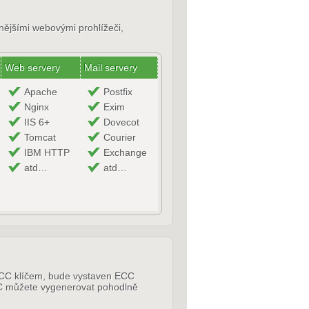
enějšími webovými prohlížeči,
Web servery
Mail servery
Apache
Postfix
Nginx
Exim
IIS 6+
Dovecot
Tomcat
Courier
IBM HTTP
Exchange
atd…
atd…
s ECC klíčem, bude vystaven ECC
ECC můžete vygenerovat pohodlně