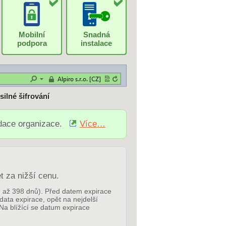
Mobilní
Snadná
podpora
instalace
 silné šifrování
idace organizace.
Více…
t za nižší cenu.
p. až 398 dnů). Před datem expirace
 data expirace, opět na nejdelší
Na blížící se datum expirace