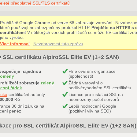
eleté předplatné SSL/TLS certifikátů
Prohlížeč Google Chrome od verze 68 zobrazuje varování "Nezabezpe
které používají nezabezpečený protokol HTTP.
Přejděte na HTTPS s
certifikátem!
V některých verzích prohlížečů se může EV certifikát z
jeho výrobci.
Více informací
Nezobrazovat tuto zprávu
 SSL certifikátu AlpiroSSL Elite EV (1+2 SAN)
bezpečuje najednou
Plné ověření organizace
domény
(společnosti)
rohlížeči zobrazuje
zelený
Žádná varování o
resní řádek
nedůvěryhodném SSL certifikátu
ruka
certifikační autority:
Licence pro instalaci SSL na
000,000 Kč
neomezený počet serverů
ance 30 dní záruka na
Lepší hodnocení Google
cení peněz
(pozitivní vliv na SEO)
kace pro SSL certifikát AlpiroSSL Elite EV (1+2 SAN)