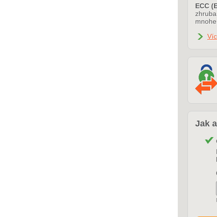
ECC (E
zhruba 
mnohem
Víc
Jak a