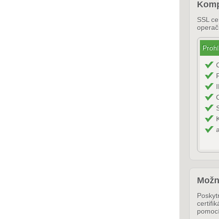
Kompa
SSL cer
operač
Prohl
Možn
Poskyt
certif
pomoc