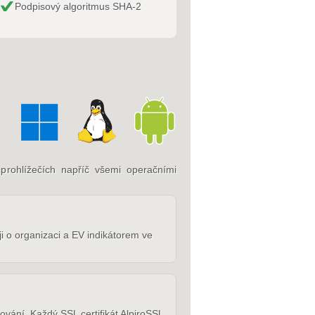
Podpisový algoritmus SHA-2
prohlížečích napříč všemi operačními
i o organizaci a EV indikátorem ve
ování. Každý SSL certifikát AlpiroSSL