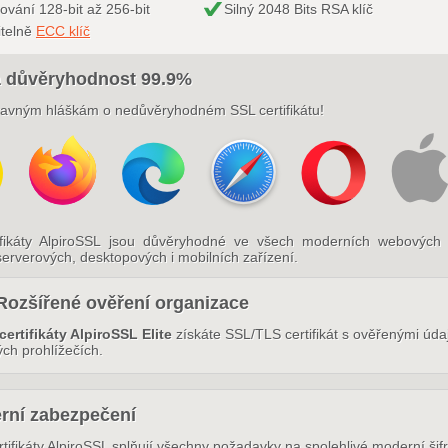
rování 128-bit až 256-bit
Silný 2048 Bits RSA klíč
itelně
ECC klíč
 důvěryhodnost 99.9%
ravným hláškám o nedůvěryhodném SSL certifikátu!
ifikáty AlpiroSSL jsou důvěryhodné ve všech moderních webových 
erverových, desktopových i mobilních zařízení.
Rozšířené ověření organizace
certifikáty AlpiroSSL Elite
získáte SSL/TLS certifikát s ověřenými údaj
ch prohlížečích.
rní zabezpečení
tifikáty AlpiroSSL splňují všechny požadavky na spolehlivé moderní šifr