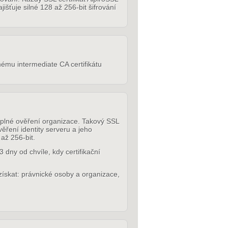
išťuje silné 128 až 256-bit šifrování
inému intermediate CA certifikátu
plné ověření organizace. Takový SSL
věření identity serveru a jeho
až 256-bit.
 dny od chvíle, kdy certifikační
ískat: právnické osoby a organizace,