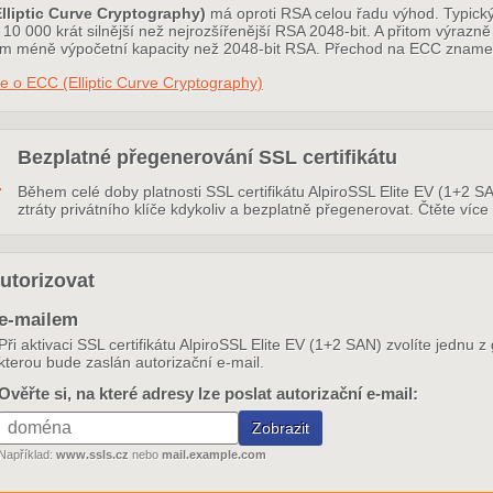
lliptic Curve Cryptography)
má oproti RSA celou řadu výhod. Typický
10 000 krát silnější než nejrozšířenější RSA 2048-bit. A přitom výrazně
 méně výpočetní kapacity než 2048-bit RSA. Přechod na ECC znamená t
e o ECC (Elliptic Curve Cryptography)
Bezplatné přegenerování SSL certifikátu
Během celé doby platnosti SSL certifikátu AlpiroSSL Elite EV (1+2 S
ztráty privátního klíče kdykoliv a bezplatně přegenerovat. Čtěte více
utorizovat
e-mailem
Při aktivaci SSL certifikátu AlpiroSSL Elite EV (1+2 SAN) zvolíte jednu 
kterou bude zaslán autorizační e-mail.
Ověřte si, na které adresy lze poslat autorizační e-mail:
Například:
www.ssls.cz
nebo
mail.example.com