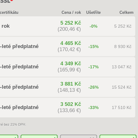
certifikátu
Cena / rok
Ušetříte
Celkem
5 252 Kč
 rok
-0%
5 252 Kč
(200,46 €)
4 465 Kč
-leté předplatné
-15%
8 930 Kč
(170,42 €)
4 349 Kč
-leté předplatné
-17%
13 047 Kč
(165,99 €)
3 881 Kč
-leté předplatné
-26%
15 524 Kč
(148,13 €)
3 502 Kč
-leté předplatné
-33%
17 510 Kč
(133,66 €)
né bez 21% DPH.