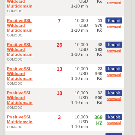
Wildcard
USD
Kč
srovnání
Multidomain
1-10 min
COMODO
PositiveSSL
7
10,000
11
Koupit
Wildcard
USD
970
srovnání
Multidomain
1-10 min
Kč
COMODO
PositiveSSL
26
10,000
48
Koupit
Wildcard
USD
382
srovnání
Multidomain
1-10 min
Kč
COMODO
PositiveSSL
13
10,000
23
Koupit
Wildcard
USD
940
srovnání
Multidomain
1-10 min
Kč
COMODO
PositiveSSL
18
10,000
32
Koupit
Wildcard
USD
900
srovnání
Multidomain
1-10 min
Kč
COMODO
PositiveSSL
3
10,000
369
Koupit
Multidomain
USD
Kč
srovnání
1-10 min
COMODO