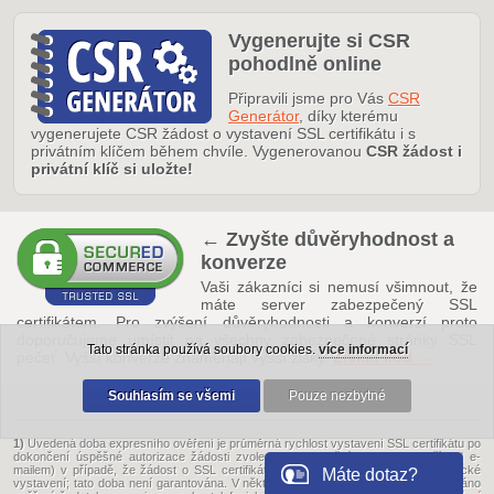
Vygenerujte si CSR
pohodlně online
Připravili jsme pro Vás
CSR
Generátor
, díky kterému
vygenerujete CSR žádost o vystavení SSL certifikátu i s
privátním klíčem během chvíle. Vygenerovanou
CSR žádost i
privátní klíč si uložte!
← Zvyšte důvěryhodnost a
konverze
Vaši zákazníci si nemusí všimnout, že
máte server zabezpečený SSL
certifikátem. Pro zvýšení důvěryhodnosti a konverzí proto
doporučujeme umístit na všechny zabezpečené stránky SSL
Tato stránka používá soubory cookies.
více informací
pečeť. Vyšší konverze znamenají vyšší zisky.
Získat kód →
Souhlasím se všemi
Pouze nezbytné
1)
Uvedená doba expresního ověření je průměrná rychlost vystavení SSL certifikátu po
dokončení úspěšné autorizace žádosti zvolenou autorizační metodou (například e-
mailem) v případě, že žádost o SSL certifikát
splňuje kritéria
pro jeho automatické
Máte dotaz?
vystavení; tato doba není garantována. V některých případech může být vyžadováno