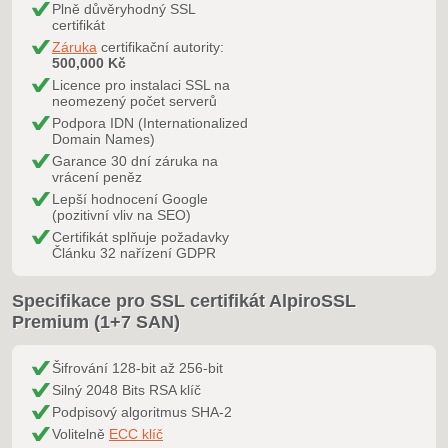
Plně důvěryhodný SSL
certifikát
Záruka
certifikační autority:
500,000 Kč
Licence pro instalaci SSL na
neomezený počet serverů
Podpora IDN (Internationalized
Domain Names)
Garance 30 dní záruka na
vrácení peněz
Lepší hodnocení Google
(pozitivní vliv na SEO)
Certifikát splňuje požadavky
Článku 32 nařízení GDPR
Specifikace pro SSL certifikát AlpiroSSL
Premium (1+7 SAN)
Šifrování 128-bit až 256-bit
Silný 2048 Bits RSA klíč
Podpisový algoritmus SHA-2
Volitelně
ECC klíč