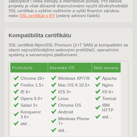
zabezpečit i velké eshopy a internetové portály. Pro takové
projekty je však důrazně doporučováno využít důvěryhodnější
SSL certifikát s vyšším ověřením a vyšší finanční zárukou
nebo
SSL certifikát s EV
(zelený adresní řádek).
Kompatibilita certifikátu
SSL certifikát AlpiroSSL Premium (1+7 SAN) je kompatibilní se
všemi nejrozšířenějšími webovými prohlížeči, operačními
systémy a serverovými platformami.
Prohlížeče
Klientské OS
Web servery
Chrome 26+
Windows XP/7/8
Apache
Firefox 1.5+
Mac OS X 10.5+
Nginx
IE 6+
iOS 3+
IIS 6+
Opera 9.0+
Linux
Tomcat
Safari 3+
Chrome OS
IBM
HTTP
Konqueror
Android
3.6+
atd…
Windows Phone
atd…
7+
atd…