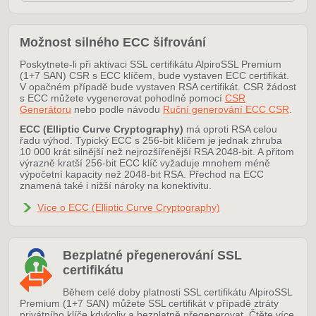
Možnost silného ECC šifrování
Poskytnete-li při aktivaci SSL certifikátu AlpiroSSL Premium
(1+7 SAN) CSR s ECC klíčem, bude vystaven ECC certifikát.
V opačném případě bude vystaven RSA certifikát. CSR žádost
s ECC můžete vygenerovat pohodlně pomocí
CSR
Generátoru
nebo podle návodu
Ruční generování ECC CSR
.
ECC (Elliptic Curve Cryptography)
má oproti RSA celou
řadu výhod. Typický ECC s 256-bit klíčem je jednak zhruba
10 000 krát silnější než nejrozšířenější RSA 2048-bit. A přitom
výrazně kratší 256-bit ECC klíč vyžaduje mnohem méně
výpočetní kapacity než 2048-bit RSA. Přechod na ECC
znamená také i nižší nároky na konektivitu.
Více o ECC (Elliptic Curve Cryptography)
Bezplatné přegenerování SSL
certifikátu
Během celé doby platnosti SSL certifikátu AlpiroSSL
Premium (1+7 SAN) můžete SSL certifikát v případě ztráty
privátního klíče kdykoliv a bezplatně přegenerovat. Čtěte více