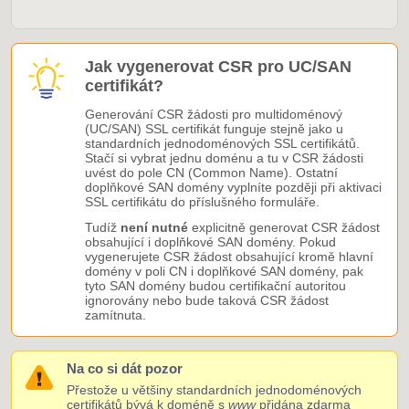
Jak vygenerovat CSR pro UC/SAN
certifikát?
Generování CSR žádosti pro multidoménový
(UC/SAN) SSL certifikát funguje stejně jako u
standardních jednodoménových SSL certifikátů.
Stačí si vybrat jednu doménu a tu v CSR žádosti
uvést do pole CN (Common Name). Ostatní
doplňkové SAN domény vyplníte později při aktivaci
SSL certifikátu do příslušného formuláře.
Tudíž
není nutné
explicitně generovat CSR žádost
obsahující i doplňkové SAN domény. Pokud
vygenerujete CSR žádost obsahující kromě hlavní
domény v poli CN i doplňkové SAN domény, pak
tyto SAN domény budou certifikační autoritou
ignorovány nebo bude taková CSR žádost
zamítnuta.
Na co si dát pozor
Přestože u většiny standardních jednodoménových
certifikátů bývá k doméně s
www
přidána zdarma