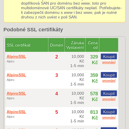
doplňková SAN pro doménu bez
www
, toto pro
multidoménové UC/SAN certifikáty neplatí. Potřebujete-
li zabezpečit doménu s
www
i bez
www
, pak je nutné
druhou z nich uvést v poli SAN.
Podobné SSL certifikáty
Záruka
Cena
SSL certifikát
Domén
Vystavení
od
AlpiroSSL
2
10,000
329
Koupit
Kč
Alpiro
Kč
srovnání
1-5 min
AlpiroSSL
3
10,000
359
Koupit
Kč
Alpiro
Kč
srovnání
1-5 min
AlpiroSSL
4
10,000
578
Koupit
Kč
Alpiro
Kč
srovnání
1-5 min
AlpiroSSL
5
10,000
813
Koupit
Kč
Alpiro
Kč
srovnání
1-5 min