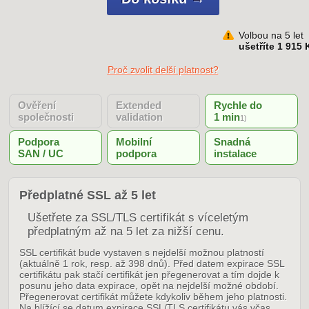
Volbou na 5 let
ušetříte 1 915 
Proč zvolit delší platnost?
Ověření
Extended
Rychle do
společnosti
validation
1 min
1)
Podpora
Mobilní
Snadná
SAN / UC
podpora
instalace
Předplatné SSL až 5 let
Ušetřete za SSL/TLS certifikát s víceletým
předplatným až na 5 let za nižší cenu.
SSL certifikát bude vystaven s nejdelší možnou platností
(aktuálně 1 rok, resp. až 398 dnů). Před datem expirace SSL
certifikátu pak stačí certifikát jen přegenerovat a tím dojde k
posunu jeho data expirace, opět na nejdelší možné období.
Přegenerovat certifikát můžete kdykoliv během jeho platnosti.
Na blížící se datum expirace SSL/TLS certifikátu vás včas