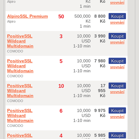
Kč
Kč
Alpiro
srovnání
1 min
AlpiroSSL Premium
50
500,000
8 800
Koupit
Kč
Kč
Alpiro
srovnání
1 min
PositiveSSL
3
10,000
3 990
Koupit
Wildcard
USD
Kč
srovnání
Multidomain
1-10 min
COMODO
PositiveSSL
5
10,000
7 980
Koupit
Wildcard
USD
Kč
srovnání
Multidomain
1-10 min
COMODO
PositiveSSL
10
10,000
17
Koupit
Wildcard
USD
955
srovnání
Multidomain
1-10 min
Kč
COMODO
PositiveSSL
6
10,000
9 975
Koupit
Wildcard
USD
Kč
srovnání
Multidomain
1-10 min
COMODO
PositiveSSL
4
10,000
5 985
Koupit