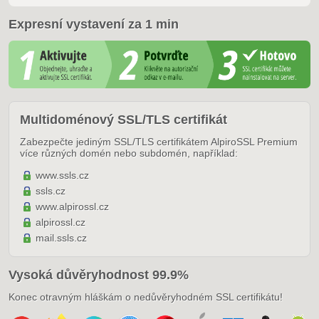
Expresní vystavení za 1 min
Multidoménový SSL/TLS certifikát
Zabezpečte jediným SSL/TLS certifikátem AlpiroSSL Premium
více různých domén nebo subdomén, například:
www.ssls.cz
ssls.cz
www.alpirossl.cz
alpirossl.cz
mail.ssls.cz
Vysoká důvěryhodnost 99.9%
Konec otravným hláškám o nedůvěryhodném SSL certifikátu!