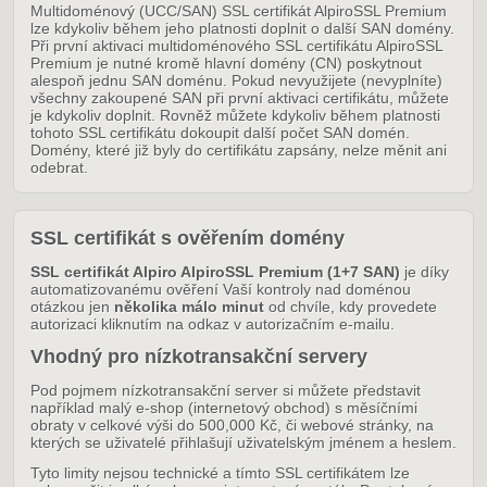
Multidoménový (UCC/SAN) SSL certifikát AlpiroSSL Premium
lze kdykoliv během jeho platnosti doplnit o další SAN domény.
Při první aktivaci multidoménového SSL certifikátu AlpiroSSL
Premium je nutné kromě hlavní domény (CN) poskytnout
alespoň jednu SAN doménu. Pokud nevyužijete (nevyplníte)
všechny zakoupené SAN při první aktivaci certifikátu, můžete
je kdykoliv doplnit. Rovněž můžete kdykoliv během platnosti
tohoto SSL certifikátu dokoupit další počet SAN domén.
Domény, které již byly do certifikátu zapsány, nelze měnit ani
odebrat.
SSL certifikát s ověřením domény
SSL certifikát Alpiro AlpiroSSL Premium (1+7 SAN)
je díky
automatizovanému ověření Vaší kontroly nad doménou
otázkou jen
několika málo minut
od chvíle, kdy provedete
autorizaci kliknutím na odkaz v autorizačním e-mailu.
Vhodný pro nízkotransakční servery
Pod pojmem nízkotransakční server si můžete představit
například malý e-shop (internetový obchod) s měsíčními
obraty v celkové výši do 500,000 Kč, či webové stránky, na
kterých se uživatelé přihlašují uživatelským jménem a heslem.
Tyto limity nejsou technické a tímto SSL certifikátem lze