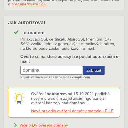
o
přegenerování SSL
Jak autorizovat
e-mailem
Při aktivaci SSL certifikátu AlpiroSSL Premium (1+7
SAN) zvolíte jednu z generických e-mailových adres,
na kterou bude zaslán autorizační e-mail.
Ověřte si, na které adresy lze poslat autorizační e-
mail:
Například:
www.ssls.cz
nebo
mail.example.com
Ověření
souborem
od 15.10.2021 podléhá
novým pravidlům zajišťujícím rigoróznější
ověření kontroly nad doménou.
Nová pravidla ověření domény metodou FILE
Více o DV ověření domény