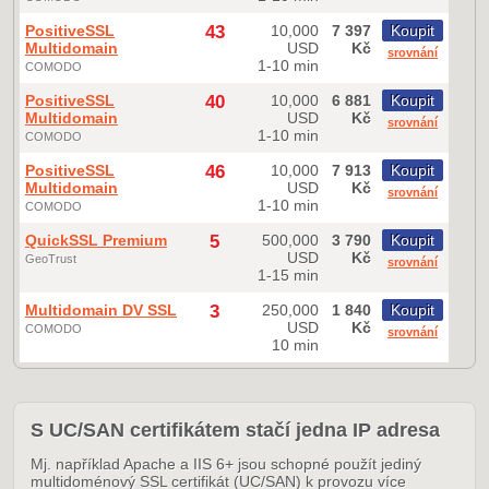
PositiveSSL
43
10,000
7 397
Koupit
Multidomain
USD
Kč
srovnání
1-10 min
COMODO
PositiveSSL
40
10,000
6 881
Koupit
Multidomain
USD
Kč
srovnání
1-10 min
COMODO
PositiveSSL
46
10,000
7 913
Koupit
Multidomain
USD
Kč
srovnání
1-10 min
COMODO
QuickSSL Premium
5
500,000
3 790
Koupit
USD
Kč
GeoTrust
srovnání
1-15 min
Multidomain DV SSL
3
250,000
1 840
Koupit
USD
Kč
COMODO
srovnání
10 min
S UC/SAN certifikátem stačí jedna IP adresa
Mj. například Apache a IIS 6+ jsou schopné použít jediný
multidoménový SSL certifikát (UC/SAN) k provozu více