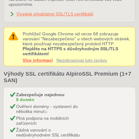
upozorníme.
Víceleté předplatné SSL/TLS certifikátů
Prohlížeč Google Chrome od verze 68 zobrazuje
varování "Nezabezpečeno" u všech webových stránek,
které používají nezabezpečený protokol HTTP.
Přejděte na HTTPS s důvěryhodným SSL/TLS
certifikátem!
Více informací
Nezobrazovat tuto zprávu
Výhody SSL certifikátu AlpiroSSL Premium (1+7
SAN)
Zabezpečuje najednou
8 domén
Ověření domény - vystavení do
několika minut
1)
Plná podpora na mobilních
zařízeních
Žádná varování o
nedůvěryhodném SSL certifikátu