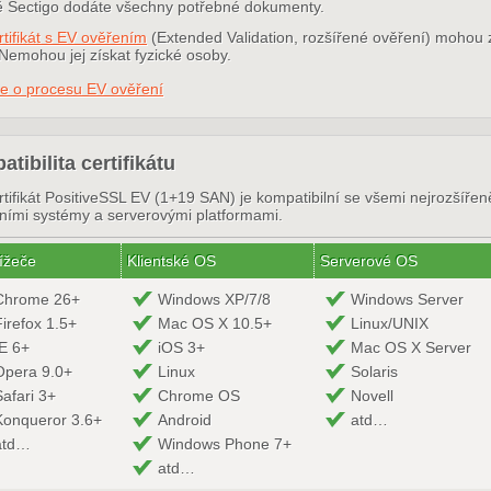
tě Sectigo dodáte všechny potřebné dokumenty.
tifikát s EV ověřením
(Extended Validation, rozšířené ověření) mohou z
Nemohou jej získat fyzické osoby.
ce o procesu EV ověření
tibilita certifikátu
tifikát PositiveSSL EV (1+19 SAN) je kompatibilní se všemi nejrozšířen
ními systémy a serverovými platformami.
ížeče
Klientské OS
Serverové OS
Chrome 26+
Windows XP/7/8
Windows Server
Firefox 1.5+
Mac OS X 10.5+
Linux/UNIX
IE 6+
iOS 3+
Mac OS X Server
Opera 9.0+
Linux
Solaris
Safari 3+
Chrome OS
Novell
Konqueror 3.6+
Android
atd…
atd…
Windows Phone 7+
atd…