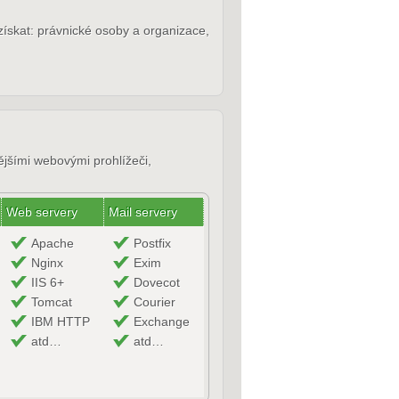
ískat: právnické osoby a organizace,
ějšími webovými prohlížeči,
Web servery
Mail servery
Apache
Postfix
Nginx
Exim
IIS 6+
Dovecot
Tomcat
Courier
IBM HTTP
Exchange
atd…
atd…