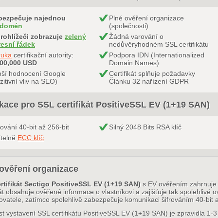
bezpečuje najednou
Plné ověření organizace
 domén
(společnosti)
rohlížeči zobrazuje
zelený
Žádná varování o
resní řádek
nedůvěryhodném SSL certifikátu
ruka
certifikační autority:
Podpora IDN (Internationalized
000,000 USD
Domain Names)
pší hodnocení Google
Certifikát splňuje požadavky
zitivní vliv na SEO)
Článku 32 nařízení GDPR
ikace pro SSL certifikát PositiveSSL EV (1+19 SAN)
rování 40-bit až 256-bit
Silný 2048 Bits RSA klíč
itelně
ECC klíč
ověření organizace
rtifikát Sectigo PositiveSSL EV (1+19 SAN)
s EV ověřením zahrnuje 
kát obsahuje ověřené informace o vlastníkovi a zajišťuje tak spolehlivé o
ovatele, zatímco spolehlivě zabezpečuje komunikaci šifrováním 40-bit a
t vystavení SSL certifikátu PositiveSSL EV (1+19 SAN) je zpravidla 1-3 