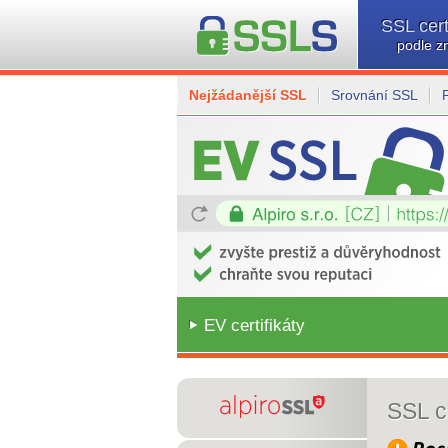
SSL cert
podle z
Nejžádanější SSL
Srovnání SSL
EV certifikáty
SSL ce