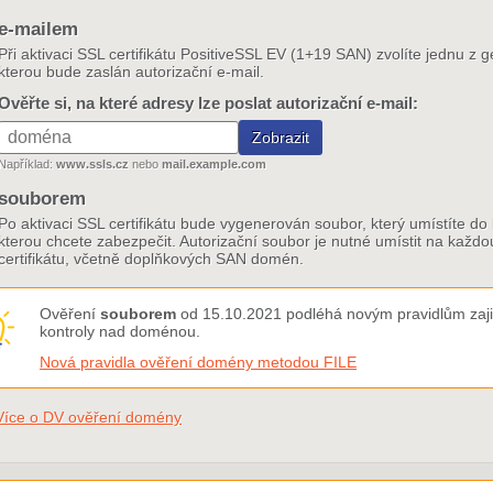
e-mailem
Při aktivaci SSL certifikátu PositiveSSL EV (1+19 SAN) zvolíte jednu z 
kterou bude zaslán autorizační e-mail.
Ověřte si, na které adresy lze poslat autorizační e-mail:
Například:
www.ssls.cz
nebo
mail.example.com
souborem
Po aktivaci SSL certifikátu bude vygenerován soubor, který umístíte 
kterou chcete zabezpečit. Autorizační soubor je nutné umístit na kaž
certifikátu, včetně doplňkových SAN domén.
Ověření
souborem
od 15.10.2021 podléhá novým pravidlům zajiš
kontroly nad doménou.
Nová pravidla ověření domény metodou FILE
Více o DV ověření domény