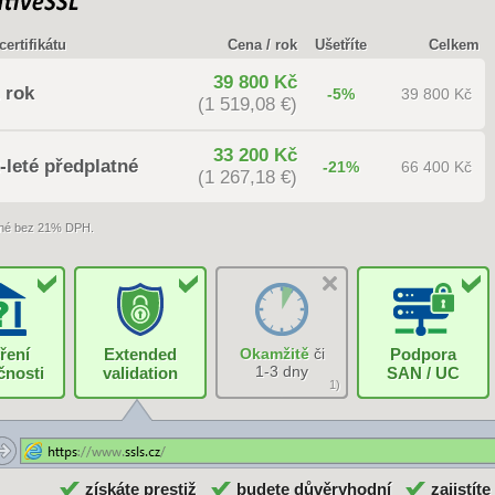
certifikátu
Cena / rok
Ušetříte
Celkem
39 800 Kč
 rok
-5%
39 800 Kč
(1 519,08 €)
33 200 Kč
-leté předplatné
-21%
66 400 Kč
(1 267,18 €)
né bez 21% DPH.
ření
Extended
Okamžitě
či
Podpora
1-3 dny
čnosti
validation
SAN / UC
1)
získáte prestiž
budete důvěryhodní
zajistíte