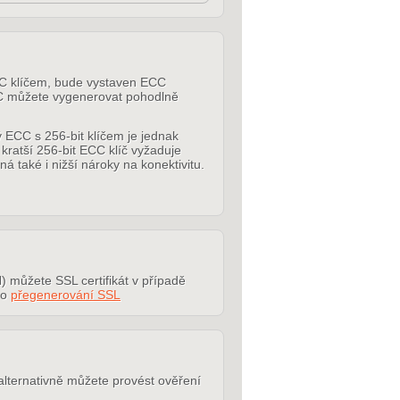
ECC klíčem, bude vystaven ECC
ECC můžete vygenerovat pohodlně
 ECC s 256-bit klíčem je jednak
 kratší 256-bit ECC klíč vyžaduje
aké i nižší nároky na konektivitu.
) můžete SSL certifikát v případě
 o
přegenerování SSL
alternativně můžete provést ověření