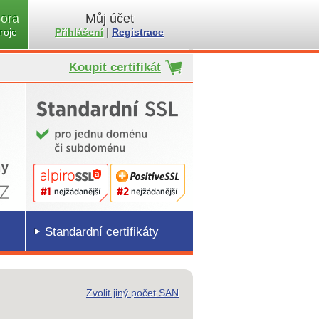
ora
Můj účet
roje
Přihlášení
|
Registrace
Koupit certifikát
Standardní certifikáty
Zvolit jiný počet SAN