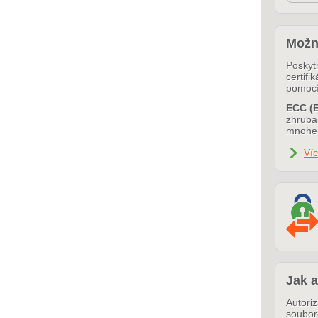
Možn
Poskyt
certif
pomoc
ECC (E
zhruba 
mnohem
Víc
Jak a
Autori
soubo