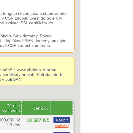
 funguje stejně jako u standardních
u v CSR žádosti uvést do pole CN
 aktivaci SSL certifikátu do
oplňkové SAN domény. Pokud
N i doplňkové SAN domény, pak tyto
ková CSR žádost zamítnuta.
 doméně s
www
přidána zdarma
ertifikáty neplatí. Potřebujete-li
t v poli SAN.
Záruka
Cena od
Vystavení
000,000 Kč
10 507 Kč
Koupit
1-3 dny
srovnání