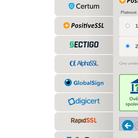
Platnost 
1
2
Ceny uvede
Ově
spole