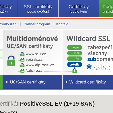
ifikáty
SSL certifikáty
Certifikáty
Podp
načky
podle ověření
podle typu
a nást
Prodloužení
Partner program
Kontakt
UC/SAN certifikáty
Wildcard certifikáty
rtifikát
PositiveSSL EV (1+19 SAN)