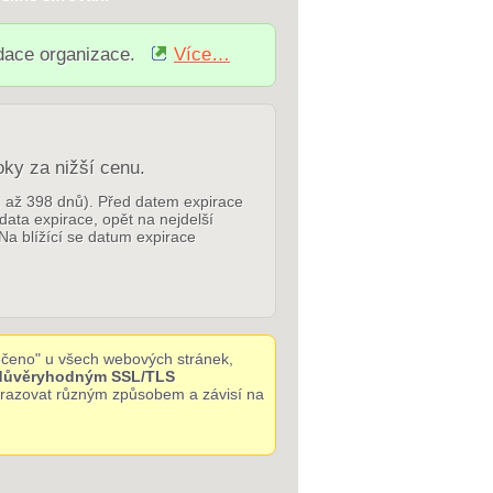
idace organizace.
Více…
oky za nižší cenu.
p. až 398 dnů). Před datem expirace
 data expirace, opět na nejdelší
Na blížící se datum expirace
čeno" u všech webových stránek,
 důvěryhodným SSL/TLS
obrazovat různým způsobem a závisí na