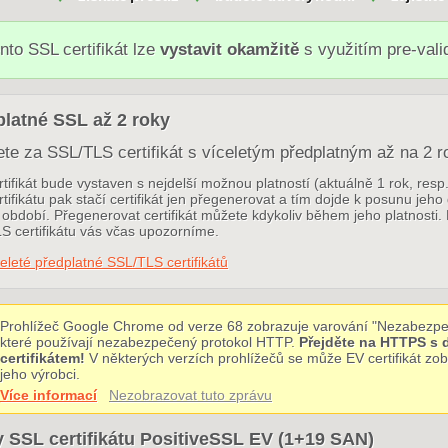
nto SSL certifikát lze
vystavit okamžitě
s využitím pre-val
latné SSL až 2 roky
ete za SSL/TLS certifikát s víceletým předplatným až na 2 r
tifikát bude vystaven s nejdelší možnou platností (aktuálně 1 rok, res
tifikátu pak stačí certifikát jen přegenerovat a tím dojde k posunu jeho
období. Přegenerovat certifikát můžete kdykoliv během jeho platnosti. 
S certifikátu vás včas upozorníme.
eleté předplatné SSL/TLS certifikátů
Prohlížeč Google Chrome od verze 68 zobrazuje varování "Nezabezpe
které používají nezabezpečený protokol HTTP.
Přejděte na HTTPS s
certifikátem!
V některých verzích prohlížečů se může EV certifikát z
jeho výrobci.
Více informací
Nezobrazovat tuto zprávu
 SSL certifikátu PositiveSSL EV (1+19 SAN)