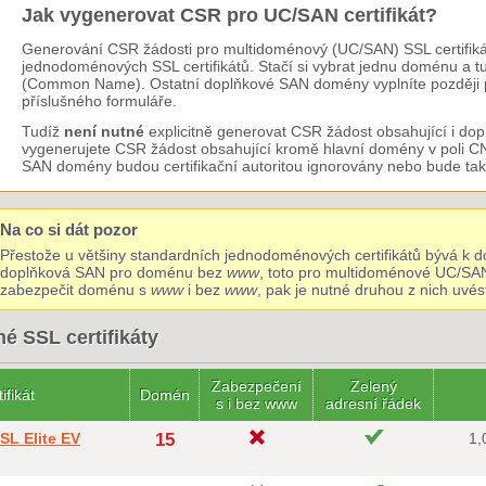
Jak vygenerovat CSR pro UC/SAN certifikát?
Generování CSR žádosti pro multidoménový (UC/SAN) SSL certifikát
jednodoménových SSL certifikátů. Stačí si vybrat jednu doménu a t
(Common Name). Ostatní doplňkové SAN domény vyplníte později při
příslušného formuláře.
Tudíž
není nutné
explicitně generovat CSR žádost obsahující i d
vygenerujete CSR žádost obsahující kromě hlavní domény v poli C
SAN domény budou certifikační autoritou ignorovány nebo bude ta
Na co si dát pozor
Přestože u většiny standardních jednodoménových certifikátů bývá k
doplňková SAN pro doménu bez
www
, toto pro multidoménové UC/SAN c
zabezpečit doménu s
www
i bez
www
, pak je nutné druhou z nich uvés
é SSL certifikáty
Zabezpečení
Zelený
ifikát
Domén
s i bez www
adresní řádek
SL Elite EV
15
1,