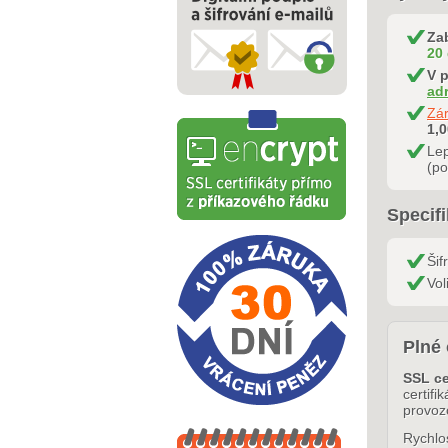
Za
20
V p
ad
Zá
1,
Le
(po
Specif
Šif
Vol
Plné 
SSL ce
certifi
provoz
Rychlos