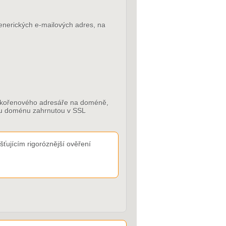
generických e-mailových adres, na
do kořenového adresáře na doméně,
dou doménu zahrnutou v SSL
ťujícím rigoróznější ověření