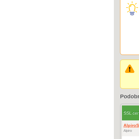
Podobn
SSL cert
AlpiroS
Alpiro