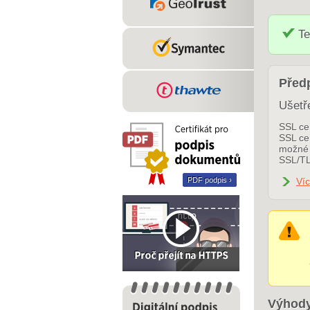
Te
Předp
Ušetř
SSL cer
SSL cer
možné 
SSL/TL
PDF podpis ›
Víc
Výhody