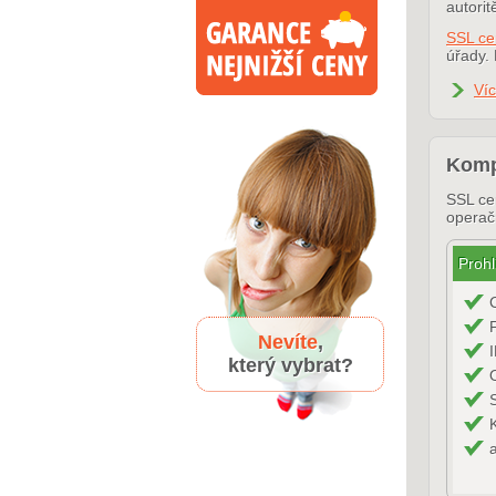
autori
SSL cer
úřady. 
Ví
Kompa
SSL cer
operač
Prohl
Nevíte
,
který vybrat?