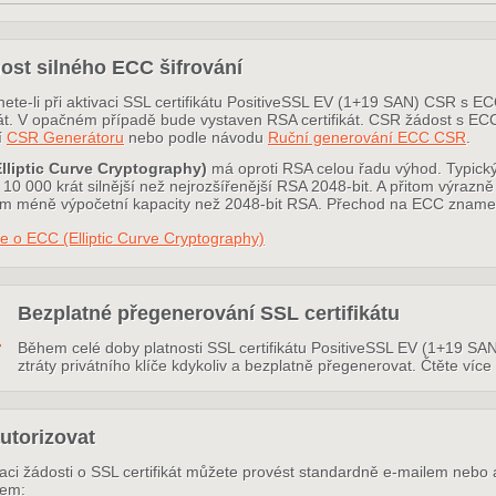
ost silného ECC šifrování
nete-li při aktivaci SSL certifikátu PositiveSSL EV (1+19 SAN) CSR s 
ikát. V opačném případě bude vystaven RSA certifikát. CSR žádost s 
í
CSR Generátoru
nebo podle návodu
Ruční generování ECC CSR
.
lliptic Curve Cryptography)
má oproti RSA celou řadu výhod. Typický
10 000 krát silnější než nejrozšířenější RSA 2048-bit. A přitom výrazně
 méně výpočetní kapacity než 2048-bit RSA. Přechod na ECC znamená t
e o ECC (Elliptic Curve Cryptography)
Bezplatné přegenerování SSL certifikátu
Během celé doby platnosti SSL certifikátu PositiveSSL EV (1+19 SAN
ztráty privátního klíče kdykoliv a bezplatně přegenerovat. Čtěte více
utorizovat
zaci žádosti o SSL certifikát můžete provést standardně e-mailem nebo 
rem: