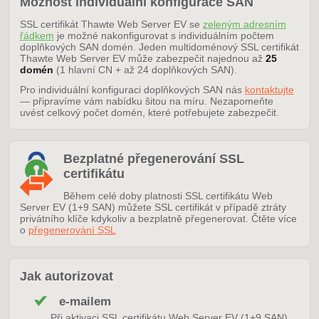
Možnost individuální konfigurace SAN
SSL certifikát Thawte Web Server EV se
zeleným adresním
řádkem
je možné nakonfigurovat s individuálním počtem
doplňkových SAN domén. Jeden multidoménový SSL certifikát
Thawte Web Server EV může zabezpečit najednou až
25
domén
(1 hlavní CN + až 24 doplňkových SAN).
Pro individuální konfiguraci doplňkových SAN nás
kontaktujte
— připravíme vám nabídku šitou na míru. Nezapomeňte
uvést celkový počet domén, které potřebujete zabezpečit.
Bezplatné přegenerování SSL
certifikátu
Během celé doby platnosti SSL certifikátu Web
Server EV (1+9 SAN) můžete SSL certifikát v případě ztráty
privátního klíče kdykoliv a bezplatně přegenerovat. Čtěte více
o
přegenerování SSL
Jak autorizovat
e-mailem
Při aktivaci SSL certifikátu Web Server EV (1+9 SAN)