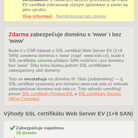
EV certifikát zobrazovat různým způsobem a závisí na
jeho výrobci.
Více informací
Nezobrazovat tuto zprávu
Zdarma
zabezpečuje doménu s 'www' i bez
'www'
Bude-li v CSR žádosti o SSL certifikát Web Server EV (1+9
SAN) uvedena doména s 'www' (např. www.ssls.cz), bude k
SSL certifikátu
zdarma
přidáno SAN rozšíření i pro doménu
bez 'www'. Díky tomu budou jedním SSL certifikátem
zabezpečeny obě domény.
Toto se
nevztahuje
na domény III. řádu (subdomény) — tj.
SSL certifikát vystavený pro doménu www.sub.ssls.cz nebude
zabezpečovat doménu sub.ssls.cz. Tuto výhodu umožňují
pouze
SSL certifikáty PositiveSSL
a
SSL certifikáty Sectigo
(dříve Comodo)
.
Výhody SSL certifikátu Web Server EV (1+9 SAN)
Zabezpečuje najednou
10 domén