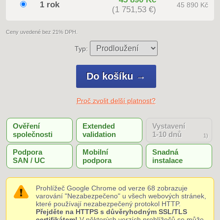
1 rok
45 890 Kč
(1 751,53 €)
Ceny uvedené bez 21% DPH.
Typ:
Proč zvolit delší platnost?
Ověření
Extended
Vystavení
společnosti
validation
1-10 dnů
1)
Podpora
Mobilní
Snadná
SAN / UC
podpora
instalace
Prohlížeč Google Chrome od verze 68 zobrazuje
varování "Nezabezpečeno" u všech webových stránek,
které používají nezabezpečený protokol HTTP.
Přejděte na HTTPS s důvěryhodným SSL/TLS
certifikátem!
V některých verzích prohlížečů se může