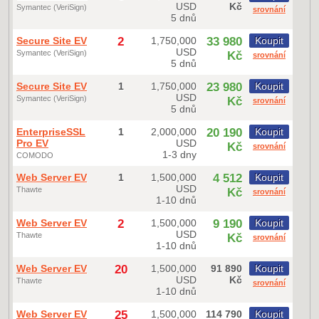
USD
Kč
Symantec (VeriSign)
srovnání
5 dnů
Secure Site EV
2
1,750,000
33 980
Koupit
USD
Symantec (VeriSign)
Kč
srovnání
5 dnů
Secure Site EV
1
1,750,000
23 980
Koupit
USD
Symantec (VeriSign)
Kč
srovnání
5 dnů
EnterpriseSSL
1
2,000,000
20 190
Koupit
Pro EV
USD
Kč
srovnání
1-3 dny
COMODO
Web Server EV
1
1,500,000
4 512
Koupit
USD
Thawte
Kč
srovnání
1-10 dnů
Web Server EV
2
1,500,000
9 190
Koupit
USD
Thawte
Kč
srovnání
1-10 dnů
Web Server EV
20
1,500,000
91 890
Koupit
USD
Kč
Thawte
srovnání
1-10 dnů
Web Server EV
25
1,500,000
114 790
Koupit