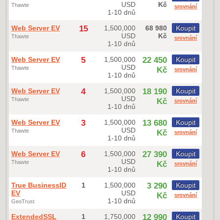
USD
Kč
Thawte
srovnání
1-10 dnů
Web Server EV
15
1,500,000
68 980
Koupit
USD
Kč
Thawte
srovnání
1-10 dnů
Web Server EV
5
1,500,000
22 450
Koupit
USD
Thawte
Kč
srovnání
1-10 dnů
Web Server EV
4
1,500,000
18 190
Koupit
USD
Thawte
Kč
srovnání
1-10 dnů
Web Server EV
3
1,500,000
13 680
Koupit
USD
Thawte
Kč
srovnání
1-10 dnů
Web Server EV
6
1,500,000
27 390
Koupit
USD
Thawte
Kč
srovnání
1-10 dnů
True BusinessID
1
1,500,000
3 290
Koupit
EV
USD
Kč
srovnání
1-10 dnů
GeoTrust
ExtendedSSL
1
1,750,000
12 990
Koupit