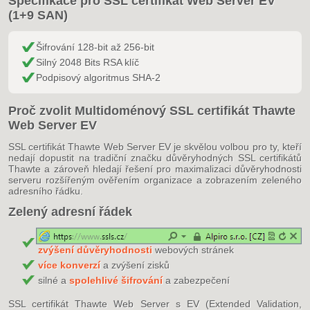
Specifikace pro SSL certifikát Web Server EV
(1+9 SAN)
Šifrování 128-bit až 256-bit
Silný 2048 Bits RSA klíč
Podpisový algoritmus SHA-2
Proč zvolit Multidoménový SSL certifikát Thawte
Web Server EV
SSL certifikát Thawte Web Server EV je skvělou volbou pro ty, kteří
nedají dopustit na tradiční značku důvěryhodných SSL certifikátů
Thawte a zároveň hledají řešení pro maximalizaci důvěryhodnosti
serveru rozšířeným ověřením organizace a zobrazením zeleného
adresního řádku.
Zelený adresní řádek
zvýšení důvěryhodnosti
webových stránek
více konverzí
a zvýšení zisků
silné a
spolehlivé šifrování
a zabezpečení
SSL certifikát Thawte Web Server s EV (Extended Validation,