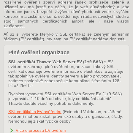
rozšířené ověření) zbarví adresní řádek prohlížeče zeleně a
uživatel tak má jasně na očích, že je web důvěryhodný a jeho
informace jsou v bezpečí. Zvýšení důvěryhodnosti vede k vyšším
konverzím a ziskům, o čemž svědčí nejen řada nezávislých studií a
studií samotných certifikačních autorit, ale i naše vlastní
zkušenosti.
Ať už si vyberete kterýkoliv SSL certifikát se zeleným adresním
řádkem (EV certifikát), my sami na EV certifikát nedáme dopustit.
Plné ověření organizace
SSL certifikát Thawte Web Server EV (1+9 SAN)
s EV
ověřením zahrnuje plné ověření organizace. Takový SSL
certifikát obsahuje ověřené informace o vlastníkovi a zajišťuje
tak spolehlivé ověření identity serveru a jeho provozovatele,
zatímco spolehlivě zabezpečuje komunikaci šifrováním 128-
bit až 256-bit.
Rychlost vystavení SSL certifikátu Web Server EV (1+9 SAN)
je zpravidla 1-10 dnů od chvíle, kdy certifikační autoritě
Thawte dodáte všechny potřebné dokumenty.
SSL certifikát s EV ověřením
(Extended Validation, rozšířené
ověření) mohou získat: právnické osoby a organizace, úřady.
Nemohou jej získat fyzické osoby.
Více o procesu EV ověření