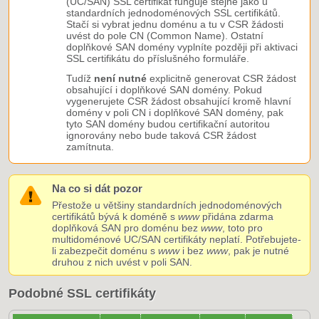
(UC/SAN) SSL certifikát funguje stejně jako u
standardních jednodoménových SSL certifikátů.
Stačí si vybrat jednu doménu a tu v CSR žádosti
uvést do pole CN (Common Name). Ostatní
doplňkové SAN domény vyplníte později při aktivaci
SSL certifikátu do příslušného formuláře.
Tudíž
není nutné
explicitně generovat CSR žádost
obsahující i doplňkové SAN domény. Pokud
vygenerujete CSR žádost obsahující kromě hlavní
domény v poli CN i doplňkové SAN domény, pak
tyto SAN domény budou certifikační autoritou
ignorovány nebo bude taková CSR žádost
zamítnuta.
Na co si dát pozor
Přestože u většiny standardních jednodoménových
certifikátů bývá k doméně s
www
přidána zdarma
doplňková SAN pro doménu bez
www
, toto pro
multidoménové UC/SAN certifikáty neplatí. Potřebujete-
li zabezpečit doménu s
www
i bez
www
, pak je nutné
druhou z nich uvést v poli SAN.
Podobné SSL certifikáty