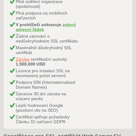
Plné ověření organizace
(společnosti)
Plná podpora na mobilních
zařízeních
V prohlížeči zobrazuje
zelený
adresní řádek
Žádná varování o
nedůvěryhodném SSL certifikátu
Maximálně důvěryhodný SSL
certifikát
Záruka
certifikační autority:
1,500,000 USD
Licence pro instalaci SSL na
neomezený počet serverů
Podpora IDN (Internationalized
Domain Names)
Garance 30 dní záruka na
vrácení peněz
Lepší hodnocení Google
(pozitivní vliv na SEO)
Certifikát splňuje požadavky
Článku 32 nařízení GDPR