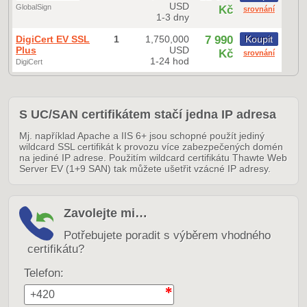
USD
GlobalSign
Kč
srovnání
1-3 dny
DigiCert EV SSL
1
1,750,000
7 990
Koupit
Plus
USD
Kč
srovnání
1-24 hod
DigiCert
S UC/SAN certifikátem stačí jedna IP adresa
Mj. například Apache a IIS 6+ jsou schopné použít jediný
wildcard SSL certifikát k provozu více zabezpečených domén
na jediné IP adrese. Použitím wildcard certifikátu Thawte Web
Server EV (1+9 SAN) tak můžete ušetřit vzácné IP adresy.
Zavolejte mi…
Potřebujete poradit s výběrem vhodného
certifikátu?
Telefon: