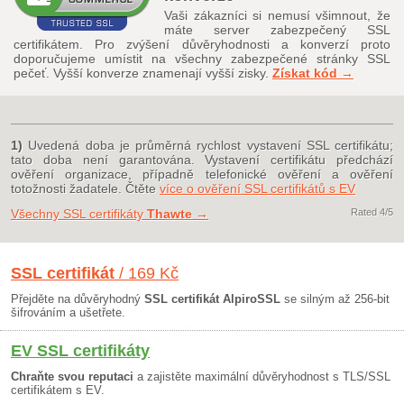
Vaši zákazníci si nemusí všimnout, že
máte server zabezpečený SSL
certifikátem. Pro zvýšení důvěryhodnosti a konverzí proto
doporučujeme umístit na všechny zabezpečené stránky SSL
pečeť. Vyšší konverze znamenají vyšší zisky.
Získat kód →
1)
Uvedená doba je průměrná rychlost vystavení SSL certifikátu;
tato doba není garantována. Vystavení certifikátu předchází
ověření organizace, případně telefonické ověření a ověření
totožnosti žadatele. Čtěte
více o ověření SSL certifikátů s EV
Všechny SSL certifikáty
Thawte
→
Rated
4
/5
SSL certifikát
/ 169 Kč
Přejděte na důvěryhodný
SSL certifikát AlpiroSSL
se silným až 256-bit
šifrováním a ušetřete.
EV SSL certifikáty
Chraňte svou reputaci
a zajistěte maximální důvěryhodnost s TLS/SSL
certifikátem s EV.