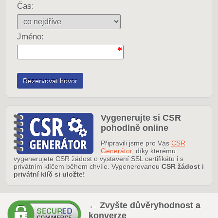
Čas:
Jméno:
Vygenerujte si CSR
pohodlně online
Připravili jsme pro Vás
CSR
Generátor
, díky kterému
vygenerujete CSR žádost o vystavení SSL certifikátu i s
privátním klíčem během chvíle. Vygenerovanou
CSR žádost i
privátní klíč si uložte!
← Zvyšte důvěryhodnost a
konverze