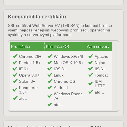
Kompatibilita certifikátu
SSL certifikát Web Server EV (1+9 SAN) je kompatibilní se
všemi nejrozšířenějšími webovými prohlížeči, operačními
systémy a serverovými platformami.
Prohlížeče
Klientské OS
Web servery
Chrome 26+
Windows XP/7/8
Apache
Firefox 1.5+
Mac OS X 10.5+
Nginx
IE 6+
iOS 3+
IIS 6+
Opera 9.0+
Linux
Tomcat
Safari 3+
Chrome OS
IBM
HTTP
Konqueror
Android
3.6+
atd…
Windows Phone
atd…
7+
atd…