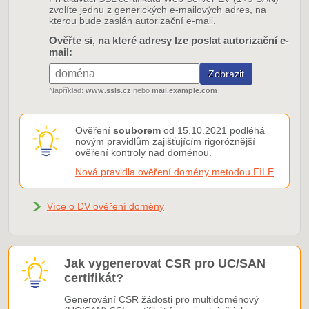
zvolíte jednu z generických e-mailových adres, na
kterou bude zaslán autorizační e-mail.
Ověřte si, na které adresy lze poslat autorizační e-
mail:
Například:
www.ssls.cz
nebo
mail.example.com
Ověření
souborem
od 15.10.2021 podléhá
novým pravidlům zajišťujícím rigoróznější
ověření kontroly nad doménou.
Nová pravidla ověření domény metodou FILE
Více o DV ověření domény
Jak vygenerovat CSR pro UC/SAN
certifikát?
Generování CSR žádosti pro multidoménový