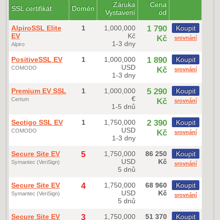
Záruka
Cena
SSL certifikát
Domén
Vystavení
od
AlpiroSSL Elite
1
1,000,000
1 790
Koupit
EV
Kč
Kč
srovnání
1-3 dny
Alpiro
PositiveSSL EV
1
1,000,000
1 890
Koupit
USD
COMODO
Kč
srovnání
1-3 dny
Premium EV SSL
1
1,000,000
5 290
Koupit
€
Certum
Kč
srovnání
1-5 dnů
Sectigo SSL EV
1
1,750,000
2 390
Koupit
USD
COMODO
Kč
srovnání
1-3 dny
Secure Site EV
5
1,750,000
86 250
Koupit
USD
Kč
Symantec (VeriSign)
srovnání
5 dnů
Secure Site EV
4
1,750,000
68 960
Koupit
USD
Kč
Symantec (VeriSign)
srovnání
5 dnů
Secure Site EV
3
1,750,000
51 370
Koupit