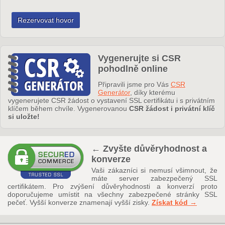
Vygenerujte si CSR
pohodlně online
Připravili jsme pro Vás
CSR
Generátor
, díky kterému
vygenerujete CSR žádost o vystavení SSL certifikátu i s privátním
klíčem během chvíle. Vygenerovanou
CSR žádost i privátní klíč
si uložte!
← Zvyšte důvěryhodnost a
konverze
Vaši zákazníci si nemusí všimnout, že
máte server zabezpečený SSL
certifikátem. Pro zvýšení důvěryhodnosti a konverzí proto
doporučujeme umístit na všechny zabezpečené stránky SSL
pečeť. Vyšší konverze znamenají vyšší zisky.
Získat kód →