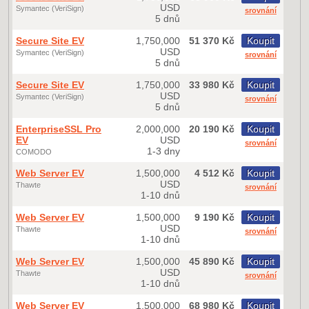
USD
Symantec (VeriSign)
srovnání
5 dnů
Secure Site EV
1,750,000
51 370 Kč
Koupit
USD
Symantec (VeriSign)
srovnání
5 dnů
Secure Site EV
1,750,000
33 980 Kč
Koupit
USD
Symantec (VeriSign)
srovnání
5 dnů
EnterpriseSSL Pro
2,000,000
20 190 Kč
Koupit
EV
USD
srovnání
1-3 dny
COMODO
Web Server EV
1,500,000
4 512 Kč
Koupit
USD
Thawte
srovnání
1-10 dnů
Web Server EV
1,500,000
9 190 Kč
Koupit
USD
Thawte
srovnání
1-10 dnů
Web Server EV
1,500,000
45 890 Kč
Koupit
USD
Thawte
srovnání
1-10 dnů
Web Server EV
1,500,000
68 980 Kč
Koupit