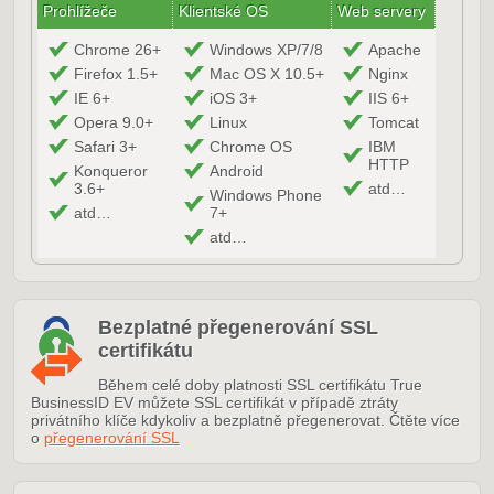
Prohlížeče
Klientské OS
Web servery
Chrome 26+
Windows XP/7/8
Apache
Firefox 1.5+
Mac OS X 10.5+
Nginx
IE 6+
iOS 3+
IIS 6+
Opera 9.0+
Linux
Tomcat
Safari 3+
Chrome OS
IBM
HTTP
Konqueror
Android
3.6+
atd…
Windows Phone
atd…
7+
atd…
Bezplatné přegenerování SSL
certifikátu
Během celé doby platnosti SSL certifikátu True
BusinessID EV můžete SSL certifikát v případě ztráty
privátního klíče kdykoliv a bezplatně přegenerovat. Čtěte více
o
přegenerování SSL