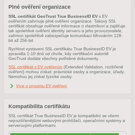
Plné ověření organizace
SSL certifikát GeoTrust True BusinessID EV
s EV
ověřením zahrnuje plné ověření organizace. Takový SSL
certifikát obsahuje ověřené informace o vlastníkovi a zajišťuje
tak spolehlivé ověření identity serveru a jeho provozovatele,
zatímco spolehlivě zabezpečuje komunikaci šifrováním 128-
bit až 256-bit.
Rychlost vystavení SSL certifikátu True BusinessID EV je
zpravidla 1-10 dnů od chvíle, kdy certifikační autoritě
GeoTrust dodáte všechny potřebné dokumenty.
SSL certifikát s EV ověřením
(Extended Validation, rozšířené
ověření) mohou získat: právnické osoby a organizace, úřady.
Nemohou jej získat fyzické osoby.
Více o procesu EV ověření
Kompatibilita certifikátu
SSL certifikát True BusinessID EV je kompatibilní se všemi
nejrozšířenějšími webovými prohlížeči, operačními systémy a
serverovými platformami.