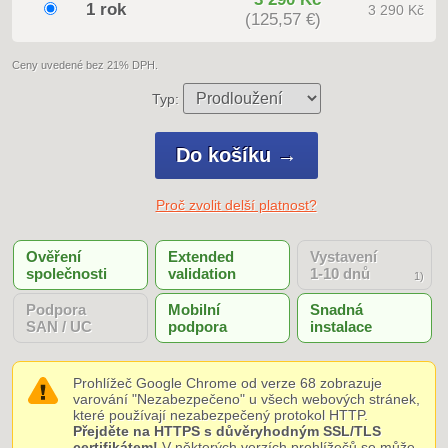
1 rok
3 290 Kč
(125,57 €)
Ceny uvedené bez 21% DPH.
Typ:
Proč zvolit delší platnost?
Ověření
Extended
Vystavení
společnosti
validation
1-10 dnů
1)
Podpora
Mobilní
Snadná
SAN / UC
podpora
instalace
Prohlížeč Google Chrome od verze 68 zobrazuje
varování "Nezabezpečeno" u všech webových stránek,
které používají nezabezpečený protokol HTTP.
Přejděte na HTTPS s důvěryhodným SSL/TLS
certifikátem!
V některých verzích prohlížečů se může