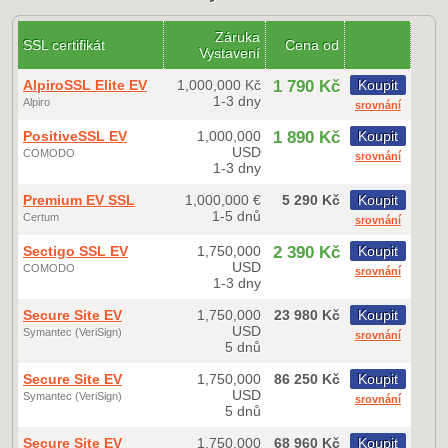
Záruka
SSL certifikát
Cena od
Vystavení
AlpiroSSL Elite EV
1,000,000 Kč
1 790 Kč
Koupit
1-3 dny
Alpiro
srovnání
PositiveSSL EV
1,000,000
1 890 Kč
Koupit
USD
COMODO
srovnání
1-3 dny
Premium EV SSL
1,000,000 €
5 290 Kč
Koupit
1-5 dnů
Certum
srovnání
Sectigo SSL EV
1,750,000
2 390 Kč
Koupit
USD
COMODO
srovnání
1-3 dny
Secure Site EV
1,750,000
23 980 Kč
Koupit
USD
Symantec (VeriSign)
srovnání
5 dnů
Secure Site EV
1,750,000
86 250 Kč
Koupit
USD
Symantec (VeriSign)
srovnání
5 dnů
Secure Site EV
1,750,000
68 960 Kč
Koupit