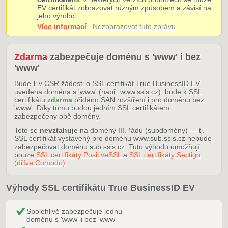
EV certifikát zobrazovat různým způsobem a závisí na
jeho výrobci.
Více informací
Nezobrazovat tuto zprávu
Zdarma
zabezpečuje doménu s 'www' i bez
'www'
Bude-li v CSR žádosti o SSL certifikát True BusinessID EV
uvedena doména s 'www' (např. www.ssls.cz), bude k SSL
certifikátu
zdarma
přidáno SAN rozšíření i pro doménu bez
'www'. Díky tomu budou jedním SSL certifikátem
zabezpečeny obě domény.
Toto se
nevztahuje
na domény III. řádu (subdomény) — tj.
SSL certifikát vystavený pro doménu www.sub.ssls.cz nebude
zabezpečovat doménu sub.ssls.cz. Tuto výhodu umožňují
pouze
SSL certifikáty PositiveSSL
a
SSL certifikáty Sectigo
(dříve Comodo)
.
Výhody SSL certifikátu True BusinessID EV
Spolehlivě zabezpečuje jednu
doménu s 'www' i bez 'www'