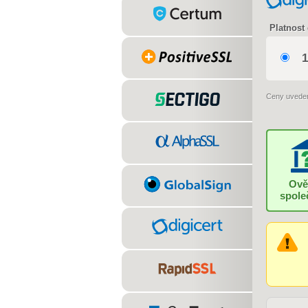
Platnost 
1
Ceny uvede
Ově
spole