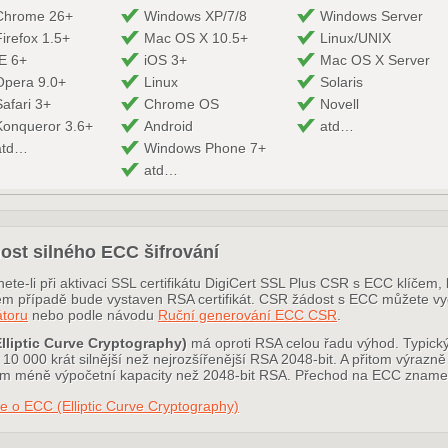
Chrome 26+
Windows XP/7/8
Windows Server
Firefox 1.5+
Mac OS X 10.5+
Linux/UNIX
IE 6+
iOS 3+
Mac OS X Server
Opera 9.0+
Linux
Solaris
Safari 3+
Chrome OS
Novell
Konqueror 3.6+
Android
atd…
atd…
Windows Phone 7+
atd…
ost silného ECC šifrování
ete-li při aktivaci SSL certifikátu DigiCert SSL Plus CSR s ECC klíčem,
m případě bude vystaven RSA certifikát. CSR žádost s ECC můžete 
toru
nebo podle návodu
Ruční generování ECC CSR
.
lliptic Curve Cryptography)
má oproti RSA celou řadu výhod. Typický
10 000 krát silnější než nejrozšířenější RSA 2048-bit. A přitom výrazně
 méně výpočetní kapacity než 2048-bit RSA. Přechod na ECC znamená t
e o ECC (Elliptic Curve Cryptography)