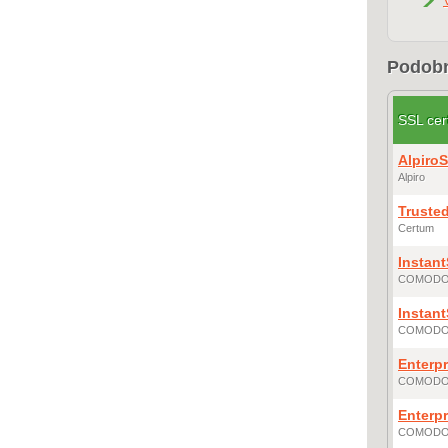
Podobn
SSL cert
Alpiro
Alpiro
Truste
Certum
Instan
COMOD
Instan
COMOD
Enterp
COMOD
Enterp
COMOD