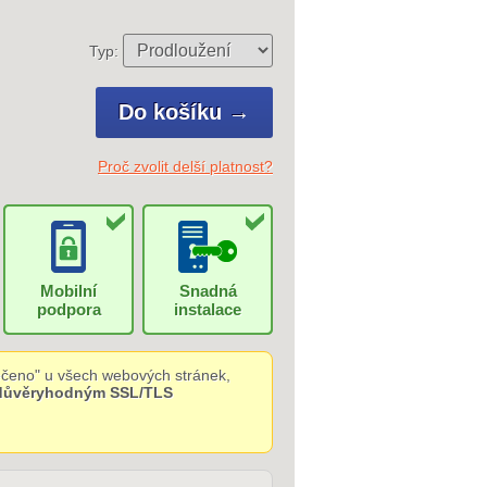
Typ:
Proč zvolit delší platnost?
Mobilní
Snadná
podpora
instalace
čeno" u všech webových stránek,
 důvěryhodným SSL/TLS