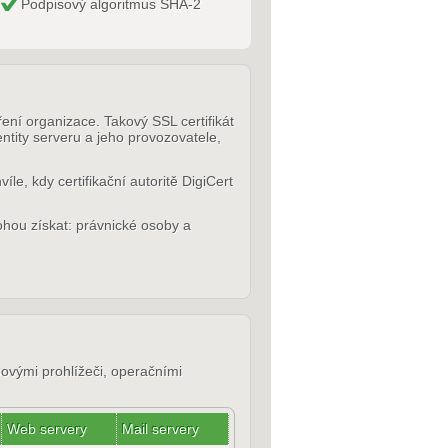
Podpisový algoritmus SHA-2
ní organizace. Takový SSL certifikát
entity serveru a jeho provozovatele,
íle, kdy certifikační autoritě DigiCert
ohou získat: právnické osoby a
bovými prohlížeči, operačními
Web servery
Mail servery