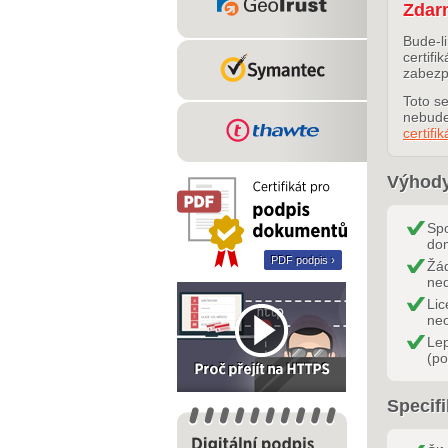
Zdar
Bude-l
certifi
zabezp
Toto s
nebude
certifi
Výhody
Spo
dom
PDF podpis ›
Žád
ned
Lic
ne
Le
(po
Specifi