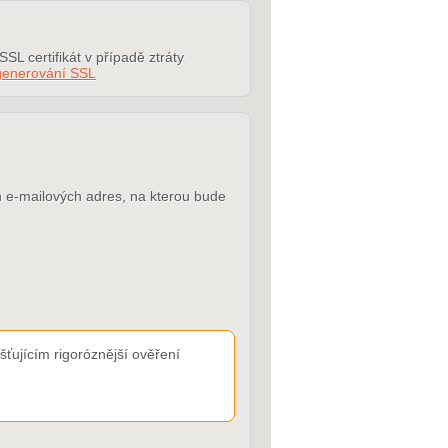
SL certifikát v případě ztráty
generování SSL
ých e-mailových adres, na kterou bude
ťujícím rigoróznější ověření