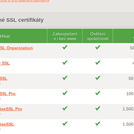
Více o DV ověření domény
é SSL certifikáty
Zabezpečení
Ověření
ifikát
s i bez www
společnosti
SSL Organization
5
d SSL
tSSL
50
O
tSSL Pro
100
O
riseSSL Pro
1,500
O
riseSSL
1,500
O