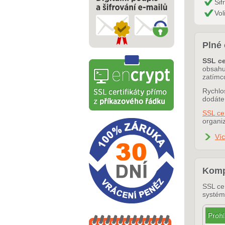
Šif
Vol
Plné 
SSL ce
obsahuj
zatímc
Rychlos
dodáte
SSL ce
organiz
Ví
Kompa
SSL cer
systém
Prohl