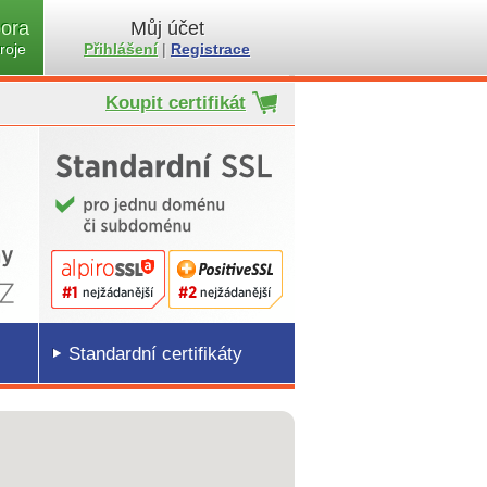
ora
Můj účet
roje
Přihlášení
|
Registrace
Koupit certifikát
Standardní certifikáty