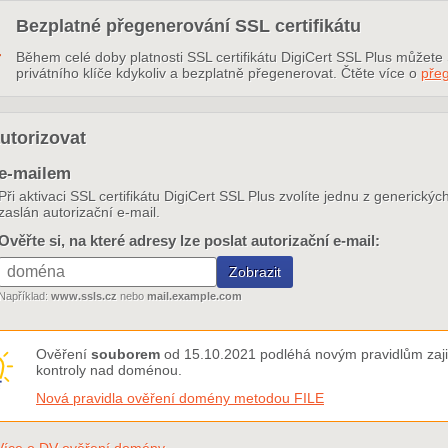
Bezplatné přegenerování SSL certifikátu
Během celé doby platnosti SSL certifikátu DigiCert SSL Plus můžete S
privátního klíče kdykoliv a bezplatně přegenerovat. Čtěte více o
pře
utorizovat
e-mailem
Při aktivaci SSL certifikátu DigiCert SSL Plus zvolíte jednu z generick
zaslán autorizační e-mail.
Ověřte si, na které adresy lze poslat autorizační e-mail:
Například:
www.ssls.cz
nebo
mail.example.com
Ověření
souborem
od 15.10.2021 podléhá novým pravidlům zajiš
kontroly nad doménou.
Nová pravidla ověření domény metodou FILE