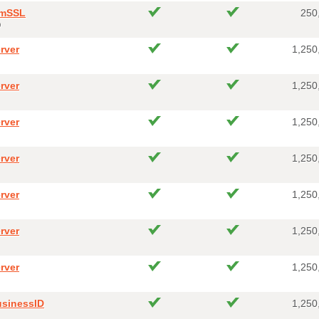
umSSL
250
O
rver
1,250
rver
1,250
rver
1,250
rver
1,250
rver
1,250
rver
1,250
rver
1,250
usinessID
1,250