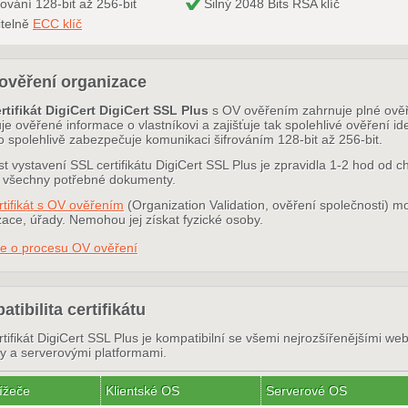
rování 128-bit až 256-bit
Silný 2048 Bits RSA klíč
itelně
ECC klíč
ověření organizace
rtifikát DigiCert DigiCert SSL Plus
s OV ověřením zahrnuje plné ověře
e ověřené informace o vlastníkovi a zajišťuje tak spolehlivé ověření id
o spolehlivě zabezpečuje komunikaci šifrováním 128-bit až 256-bit.
t vystavení SSL certifikátu DigiCert SSL Plus je zpravidla 1-2 hod od chv
 všechny potřebné dokumenty.
rtifikát s OV ověřením
(Organization Validation, ověření společnosti) m
ace, úřady. Nemohou jej získat fyzické osoby.
ce o procesu OV ověření
tibilita certifikátu
tifikát DigiCert SSL Plus je kompatibilní se všemi nejrozšířenějšími we
y a serverovými platformami.
ížeče
Klientské OS
Serverové OS