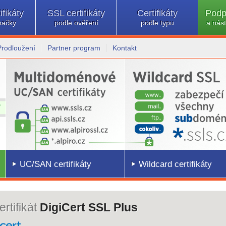
ifikáty
SSL certifikáty
Certifikáty
Podp
načky
podle ověření
podle typu
a nást
Prodloužení
Partner program
Kontakt
UC/SAN certifikáty
Wildcard certifikáty
rtifikát
DigiCert SSL Plus