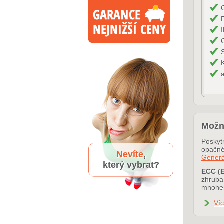
Možn
Poskytn
opačné
Nevíte
,
Generá
který vybrat?
ECC (E
zhruba 
mnohem
Víc