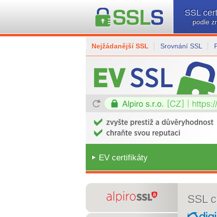
SSL cert
podle z
Nejžádanější SSL
Srovnání SSL
EV certifikáty
SSL ce