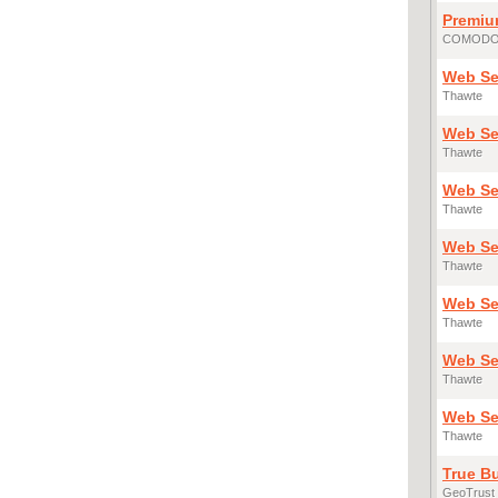
Premi
COMOD
Web Se
Thawte
Web Se
Thawte
Web Se
Thawte
Web Se
Thawte
Web Se
Thawte
Web Se
Thawte
Web Se
Thawte
True B
GeoTrust