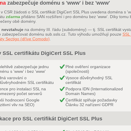
ma
zabezpečuje doménu s 'www' i bez 'www'
i v CSR žádosti o SSL certifikát DigiCert SSL Plus uvedena doména s '
kátu
zdarma
přidáno SAN rozšíření i pro doménu bez 'www'. Díky tomu 
ečeny obě domény.
e
nevztahuje
na domény III. řádu (subdomény) — tj. SSL certifikát vy
 zabezpečovat doménu sub.ssls.cz. Tuto výhodu umožňují pouze
SSL 
káty Sectigo (dříve Comodo)
.
 SSL certifikátu DigiCert SSL Plus
lehlivě zabezpečuje jednu
Plné ověření organizace
énu s 'www' i bez 'www'
(společnosti)
ná varování o
Vysoce důvěryhodný SSL
ůvěryhodném SSL certifikátu
certifikát
ence pro instalaci SSL na
Podpora IDN (Internationalized
omezený počet serverů
Domain Names)
pší hodnocení Google
Certifikát splňuje požadavky
zitivní vliv na SEO)
Článku 32 nařízení GDPR
kace pro SSL certifikát DigiCert SSL Plus