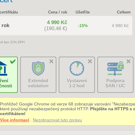
certifikátu
Cena / rok
Ušetříte
Celkem
4 990 Kč
 rok
-15%
4 990 Kč
(190,46 €)
né bez 21% DPH.
ření
Extended
Vystavení
Podpora
čnosti
validation
1-2 hod
SAN / UC
Prohlížeč Google Chrome od verze 68 zobrazuje varování "Nezabezpe
které používají nezabezpečený protokol HTTP.
Přejděte na HTTPS s
certifikátem!
Více informací
Nezobrazovat tuto zprávu