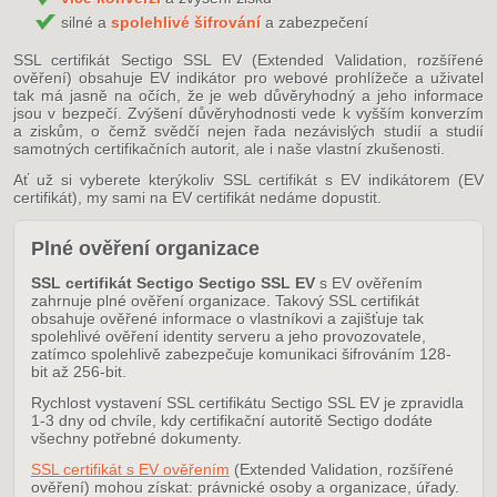
silné a
spolehlivé šifrování
a zabezpečení
SSL certifikát Sectigo SSL EV (Extended Validation, rozšířené
ověření) obsahuje EV indikátor pro webové prohlížeče a uživatel
tak má jasně na očích, že je web důvěryhodný a jeho informace
jsou v bezpečí. Zvýšení důvěryhodnosti vede k vyšším konverzím
a ziskům, o čemž svědčí nejen řada nezávislých studií a studií
samotných certifikačních autorit, ale i naše vlastní zkušenosti.
Ať už si vyberete kterýkoliv SSL certifikát s EV indikátorem (EV
certifikát), my sami na EV certifikát nedáme dopustit.
Plné ověření organizace
SSL certifikát Sectigo Sectigo SSL EV
s EV ověřením
zahrnuje plné ověření organizace. Takový SSL certifikát
obsahuje ověřené informace o vlastníkovi a zajišťuje tak
spolehlivé ověření identity serveru a jeho provozovatele,
zatímco spolehlivě zabezpečuje komunikaci šifrováním 128-
bit až 256-bit.
Rychlost vystavení SSL certifikátu Sectigo SSL EV je zpravidla
1-3 dny od chvíle, kdy certifikační autoritě Sectigo dodáte
všechny potřebné dokumenty.
SSL certifikát s EV ověřením
(Extended Validation, rozšířené
ověření) mohou získat: právnické osoby a organizace, úřady.