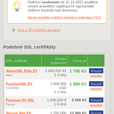
Ověření
souborem
od 15.10.2021 podléhá
novým pravidlům zajišťujícím rigoróznější
ověření kontroly nad doménou.
Nová pravidla ověření domény metodou FILE
Více o DV ověření domény
Podobné SSL certifikáty
Záruka
SSL certifikát
Cena od
Vystavení
AlpiroSSL Elite EV
1,000,000 Kč
1 790 Kč
Koupit
1-3 dny
Alpiro
srovnání
PositiveSSL EV
1,000,000
1 890 Kč
Koupit
USD
COMODO
srovnání
1-3 dny
Premium EV SSL
1,000,000 €
5 290 Kč
Koupit
1-5 dnů
Certum
srovnání
Secure Site EV
1,750,000
23 980 Kč
Koupit