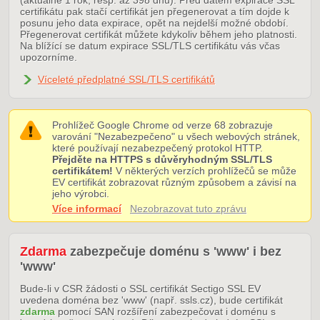
(aktuálně 1 rok, resp. až 398 dnů). Před datem expirace SSL
certifikátu pak stačí certifikát jen přegenerovat a tím dojde k
posunu jeho data expirace, opět na nejdelší možné období.
Přegenerovat certifikát můžete kdykoliv během jeho platnosti.
Na blížící se datum expirace SSL/TLS certifikátu vás včas
upozorníme.
Víceleté předplatné SSL/TLS certifikátů
Prohlížeč Google Chrome od verze 68 zobrazuje
varování "Nezabezpečeno" u všech webových stránek,
které používají nezabezpečený protokol HTTP.
Přejděte na HTTPS s důvěryhodným SSL/TLS
certifikátem!
V některých verzích prohlížečů se může
EV certifikát zobrazovat různým způsobem a závisí na
jeho výrobci.
Více informací
Nezobrazovat tuto zprávu
Zdarma
zabezpečuje doménu s 'www' i bez
'www'
Bude-li v CSR žádosti o SSL certifikát Sectigo SSL EV
uvedena doména bez 'www' (např. ssls.cz), bude certifikát
zdarma
pomocí SAN rozšíření zabezpečovat i doménu s