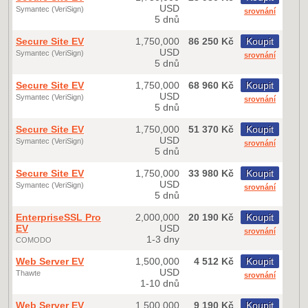
USD
Symantec (VeriSign)
srovnání
5 dnů
Secure Site EV
1,750,000
86 250 Kč
Koupit
USD
Symantec (VeriSign)
srovnání
5 dnů
Secure Site EV
1,750,000
68 960 Kč
Koupit
USD
Symantec (VeriSign)
srovnání
5 dnů
Secure Site EV
1,750,000
51 370 Kč
Koupit
USD
Symantec (VeriSign)
srovnání
5 dnů
Secure Site EV
1,750,000
33 980 Kč
Koupit
USD
Symantec (VeriSign)
srovnání
5 dnů
EnterpriseSSL Pro
2,000,000
20 190 Kč
Koupit
EV
USD
srovnání
1-3 dny
COMODO
Web Server EV
1,500,000
4 512 Kč
Koupit
USD
Thawte
srovnání
1-10 dnů
Web Server EV
1,500,000
9 190 Kč
Koupit