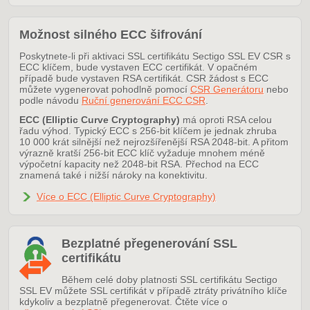
Možnost silného ECC šifrování
Poskytnete-li při aktivaci SSL certifikátu Sectigo SSL EV CSR s
ECC klíčem, bude vystaven ECC certifikát. V opačném
případě bude vystaven RSA certifikát. CSR žádost s ECC
můžete vygenerovat pohodlně pomocí
CSR Generátoru
nebo
podle návodu
Ruční generování ECC CSR
.
ECC (Elliptic Curve Cryptography)
má oproti RSA celou
řadu výhod. Typický ECC s 256-bit klíčem je jednak zhruba
10 000 krát silnější než nejrozšířenější RSA 2048-bit. A přitom
výrazně kratší 256-bit ECC klíč vyžaduje mnohem méně
výpočetní kapacity než 2048-bit RSA. Přechod na ECC
znamená také i nižší nároky na konektivitu.
Více o ECC (Elliptic Curve Cryptography)
Bezplatné přegenerování SSL
certifikátu
Během celé doby platnosti SSL certifikátu Sectigo
SSL EV můžete SSL certifikát v případě ztráty privátního klíče
kdykoliv a bezplatně přegenerovat. Čtěte více o