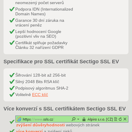
neomezený počet serverů
Podpora IDN (Internationalized
Domain Names)
Garance 30 dní záruka na
vrácení peněz
Lepší hodnocení Google
(pozitivní vliv na SEO)
Certifikát splňuje požadavky
Článku 32 nařízení GDPR
Specifikace pro SSL certifikát Sectigo SSL EV
Šifrování 128-bit až 256-bit
Silný 2048 Bits RSA klíč
Podpisový algoritmus SHA-2
Volitelně
ECC klíč
Více konverzí s SSL certifikátem Sectigo SSL EV
zvýšení důvěryhodnosti
webových stránek
více konverzí
a zvýšení zisků