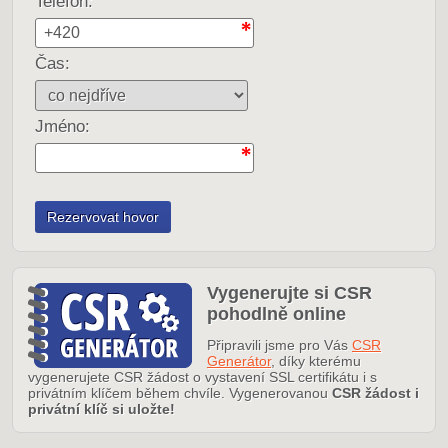
Telefon:
Čas:
Jméno:
Vygenerujte si CSR
pohodlně online
Připravili jsme pro Vás
CSR
Generátor
, díky kterému
vygenerujete CSR žádost o vystavení SSL certifikátu i s
privátním klíčem během chvíle. Vygenerovanou
CSR žádost i
privátní klíč si uložte!