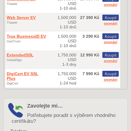
USD
Thawte
srovnání
1-10 dnů
Web Server EV
1,500,000
27 390 Kč
Koupit
USD
Thawte
srovnání
1-10 dnů
True BusinessID EV
1,500,000
3 290 Kč
Koupit
USD
GeoTrust
srovnání
1-10 dnů
ExtendedSSL
1,750,000
12 990 Kč
Koupit
USD
GlobalSign
srovnání
1-3 dny
DigiCert EV SSL
1,750,000
7 990 Kč
Koupit
Plus
USD
srovnání
1-24 hod
DigiCert
Zavolejte mi…
Potřebujete poradit s výběrem vhodného
certifikátu?