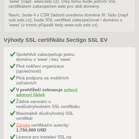
'www' (např. www.ssls.cz). Díky tomu bude jedním SSL
certifikátem zabezpečen web pro obě domény.
Navíc, bude-li v CSR žádosti uvedena doména III. řádu (např.
sub.ssls.cz), bude SSL certifikát zabezpečovat i doménu s
'www' (v tomto případě tedy www.sub.ssls.cz).
Výhody SSL certifikátu Sectigo SSL EV
Spolehlivě zabezpečuje jednu
doménu s 'www' i bez 'www'
Plné ověření organizace
(společnosti)
Plná podpora na mobilních
zařízeních
V prohlížeči zobrazuje
zelený
adresní řádek
Žádná varování o
nedůvěryhodném SSL certifikátu
Maximálně důvěryhodný SSL
certifikát
Záruka
certifikační autority:
1,750,000 USD
Licence pro instalaci SSL na