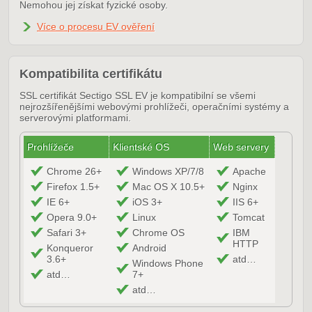
Nemohou jej získat fyzické osoby.
Více o procesu EV ověření
Kompatibilita certifikátu
SSL certifikát Sectigo SSL EV je kompatibilní se všemi
nejrozšířenějšími webovými prohlížeči, operačními systémy a
serverovými platformami.
Prohlížeče
Klientské OS
Web servery
Chrome 26+
Windows XP/7/8
Apache
Firefox 1.5+
Mac OS X 10.5+
Nginx
IE 6+
iOS 3+
IIS 6+
Opera 9.0+
Linux
Tomcat
Safari 3+
Chrome OS
IBM
HTTP
Konqueror
Android
3.6+
atd…
Windows Phone
atd…
7+
atd…