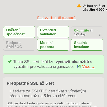
Volbou na 5 let
ušetříte 4 000 
Proč zvolit delší platnost?
Ověření
Extended
Okamžitě
či
společnosti
validation
1-3 dny
1)
Podpora
Mobilní
Snadná
SAN / UC
podpora
instalace
Tento SSL certifikát lze
vystavit okamžitě
s
využitím pre-validace organizace.
Více…
Předplatné SSL až 5 let
Ušetřete za SSL/TLS certifikát s víceletým
předplatným až na 5 let za nižší cenu.
SSL certifikát bude vystaven s nejdelší možnou platností