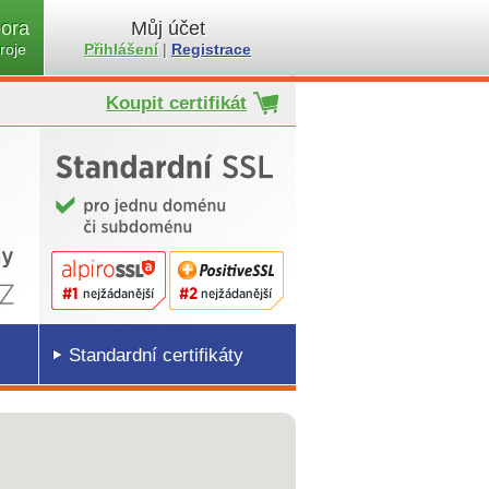
ora
Můj účet
roje
Přihlášení
|
Registrace
Koupit certifikát
Standardní certifikáty