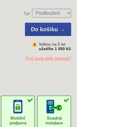
Typ:
Volbou na 5 let
ušetříte 1 050 Kč
Proč zvolit delší platnost?
Mobilní
Snadná
podpora
instalace