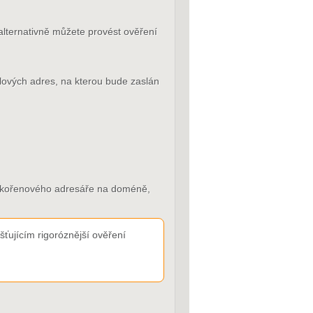
alternativně můžete provést ověření
ailových adres, na kterou bude zaslán
do kořenového adresáře na doméně,
ťujícím rigoróznější ověření