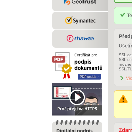
Te
Předp
Ušetř
SSL cer
SSL cer
možné 
SSL/TL
PDF podpis ›
Víc
Zdar