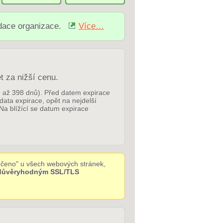
idace organizace.
Více…
t za nižší cenu.
p. až 398 dnů). Před datem expirace
 data expirace, opět na nejdelší
Na blížící se datum expirace
čeno" u všech webových stránek,
 důvěryhodným SSL/TLS