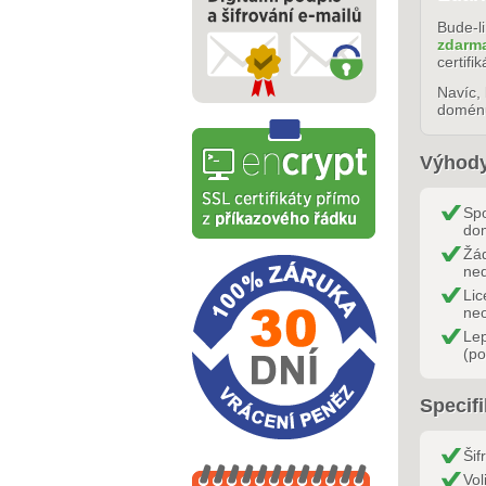
Bude-li
zdarm
certif
Navíc, 
doménu
Výhody
Spo
dom
Žád
ned
Lic
ne
Le
(po
Specifi
Šif
Vol