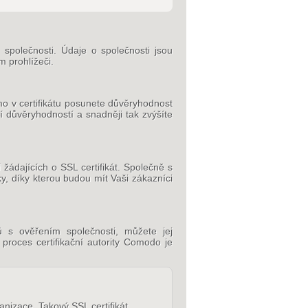
m společnosti. Údaje o společnosti jsou
m prohlížeči.
ímo v certifikátu posunete důvěryhodnost
í důvěryhodností a snadněji tak zvýšíte
ádajících o SSL certifikát. Společně s
y, díky kterou budou mít Vaši zákazníci
tů s ověřením společnosti, můžete jej
proces certifikační autority Comodo je
nizace. Takový SSL certifikát