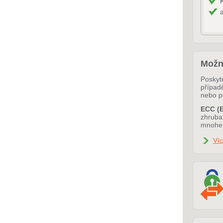
Možn
Poskytn
případ
nebo p
ECC (E
zhruba 
mnohem
Víc