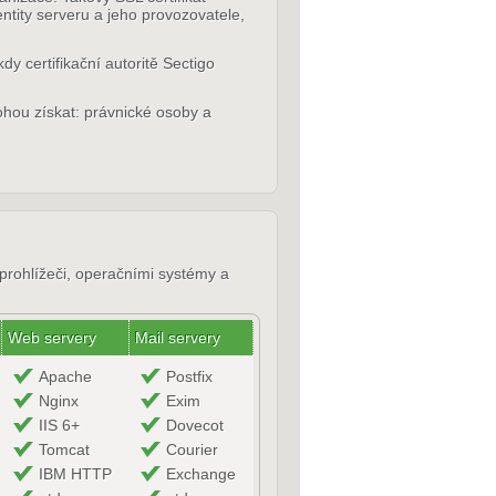
entity serveru a jeho provozovatele,
dy certifikační autoritě Sectigo
ohou získat: právnické osoby a
 prohlížeči, operačními systémy a
Web servery
Mail servery
Apache
Postfix
Nginx
Exim
IIS 6+
Dovecot
Tomcat
Courier
IBM HTTP
Exchange