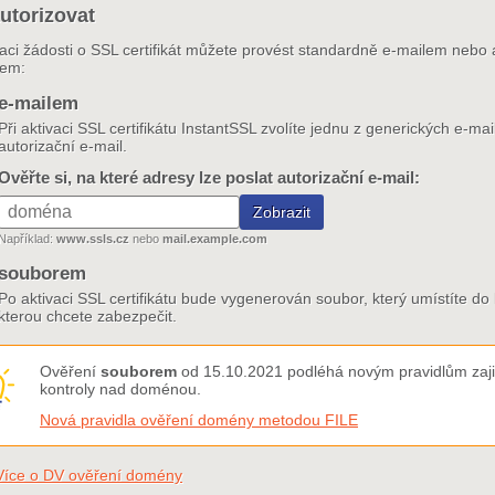
utorizovat
zaci žádosti o SSL certifikát můžete provést standardně e-mailem nebo 
rem:
e-mailem
Při aktivaci SSL certifikátu InstantSSL zvolíte jednu z generických e-m
autorizační e-mail.
Ověřte si, na které adresy lze poslat autorizační e-mail:
Například:
www.ssls.cz
nebo
mail.example.com
souborem
Po aktivaci SSL certifikátu bude vygenerován soubor, který umístíte 
kterou chcete zabezpečit.
Ověření
souborem
od 15.10.2021 podléhá novým pravidlům zajiš
kontroly nad doménou.
Nová pravidla ověření domény metodou FILE
Více o DV ověření domény