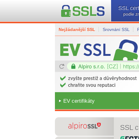
SSL cert
podle z
Nejžádanější SSL
Srovnání SSL
EV certifikáty
SSL ce