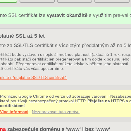
nto SSL certifikát lze
vystavit okamžitě
s využitím pre-val
latné SSL až 5 let
ete za SSL/TLS certifikát s víceletým předplatným až na 5 le
tifikát bude vystaven s nejdelší možnou platností (aktuálně 1 rok, res
tifikátu pak stačí certifikát jen přegenerovat a tím dojde k posunu jeho
období. Přegenerovat certifikát můžete kdykoliv během jeho platnosti. 
S certifikátu vás včas upozorníme.
eleté předplatné SSL/TLS certifikátů
Prohlížeč Google Chrome od verze 68 zobrazuje varování "Nezabezpe
které používají nezabezpečený protokol HTTP.
Přejděte na HTTPS s
certifikátem!
Více informací
Nezobrazovat tuto zprávu
ma
zabezpečuje doménu s 'www' i bez 'www'