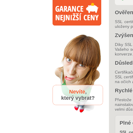
Ověřen
SSL certi
uloženy p
Zvýšen
Díky SSL 
Vašeho se
konverze
Důsledn
Certifika
SSL certi
na očích 
Rychlé
Nevíte
,
který vybrat?
Přestože
nainstalo
velmi důs
Plné 
SSL ce