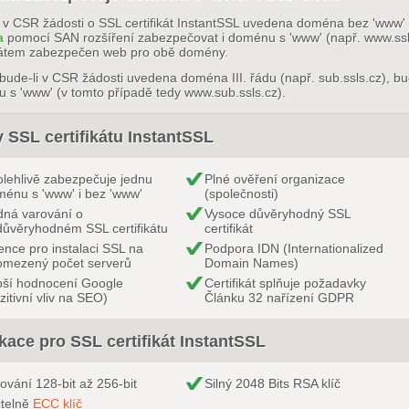
 v CSR žádosti o SSL certifikát InstantSSL uvedena doména bez 'www' (n
a
pomocí SAN rozšíření zabezpečovat i doménu s 'www' (např. www.ssl
ikátem zabezpečen web pro obě domény.
bude-li v CSR žádosti uvedena doména III. řádu (např. sub.ssls.cz), bu
 s 'www' (v tomto případě tedy www.sub.ssls.cz).
 SSL certifikátu InstantSSL
lehlivě zabezpečuje jednu
Plné ověření organizace
énu s 'www' i bez 'www'
(společnosti)
ná varování o
Vysoce důvěryhodný SSL
ůvěryhodném SSL certifikátu
certifikát
ence pro instalaci SSL na
Podpora IDN (Internationalized
omezený počet serverů
Domain Names)
pší hodnocení Google
Certifikát splňuje požadavky
zitivní vliv na SEO)
Článku 32 nařízení GDPR
kace pro SSL certifikát InstantSSL
rování 128-bit až 256-bit
Silný 2048 Bits RSA klíč
itelně
ECC klíč