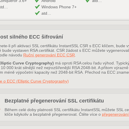
Konqueror 3.6+
Android
atd…
atd…
Windows Phone 7+
atd…
ost silného ECC šifrování
ete-li při aktivaci SSL certifikátu InstantSSL CSR s ECC klíčem, bude 
ě bude vystaven RSA certifikát. CSR žádost s ECC můžete vygenerov
odle návodu
Ruční generování ECC CSR
.
lliptic Curve Cryptography)
má oproti RSA celou řadu výhod. Typický
10 000 krát silnější než nejrozšířenější RSA 2048-bit. A přitom výrazně
 méně výpočetní kapacity než 2048-bit RSA. Přechod na ECC znamená t
e o ECC (Elliptic Curve Cryptography)
Bezplatné přegenerování SSL certifikátu
Během celé doby platnosti SSL certifikátu InstantSSL můžete SSL cert
klíče kdykoliv a bezplatně přegenerovat. Čtěte více o
přegenerován