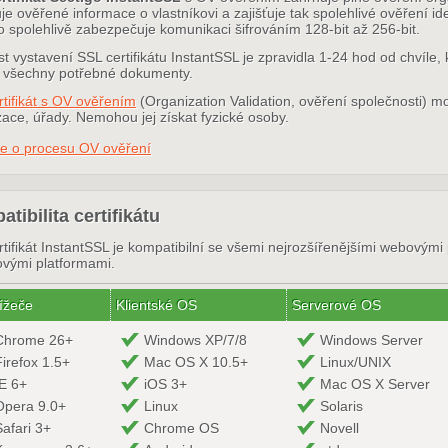
e ověřené informace o vlastníkovi a zajišťuje tak spolehlivé ověření id
o spolehlivě zabezpečuje komunikaci šifrováním 128-bit až 256-bit.
t vystavení SSL certifikátu InstantSSL je zpravidla 1-24 hod od chvíle, k
 všechny potřebné dokumenty.
rtifikát s OV ověřením
(Organization Validation, ověření společnosti) m
ace, úřady. Nemohou jej získat fyzické osoby.
ce o procesu OV ověření
tibilita certifikátu
tifikát InstantSSL je kompatibilní se všemi nejrozšířenějšími webovými
ovými platformami.
ížeče
Klientské OS
Serverové OS
Chrome 26+
Windows XP/7/8
Windows Server
Firefox 1.5+
Mac OS X 10.5+
Linux/UNIX
IE 6+
iOS 3+
Mac OS X Server
Opera 9.0+
Linux
Solaris
Safari 3+
Chrome OS
Novell