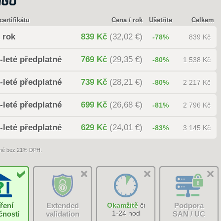
certifikátu
Cena / rok
Ušetříte
Celkem
 rok
839 Kč
(32,02 €)
-78%
839 Kč
-leté předplatné
769 Kč
(29,35 €)
-80%
1 538 Kč
-leté předplatné
739 Kč
(28,21 €)
-80%
2 217 Kč
-leté předplatné
699 Kč
(26,68 €)
-81%
2 796 Kč
-leté předplatné
629 Kč
(24,01 €)
-83%
3 145 Kč
né bez 21% DPH.
ření
Extended
Okamžitě
či
Podpora
1-24 hod
čnosti
validation
SAN / UC