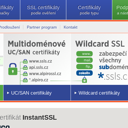
ifikáty
SSL certifikáty
Certifikáty
Podp
načky
podle ověření
podle typu
a nást
Prodloužení
Partner program
Kontakt
UC/SAN certifikáty
Wildcard certifikáty
rtifikát
InstantSSL