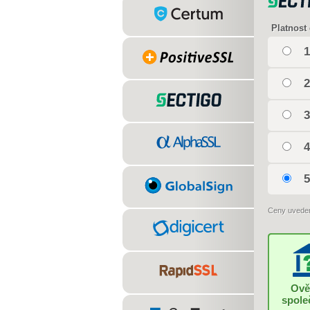
Platnost 
1
2
3
4
5
Ceny uvede
Ově
spole