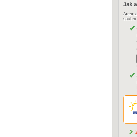
Jak a
Autori
soubo