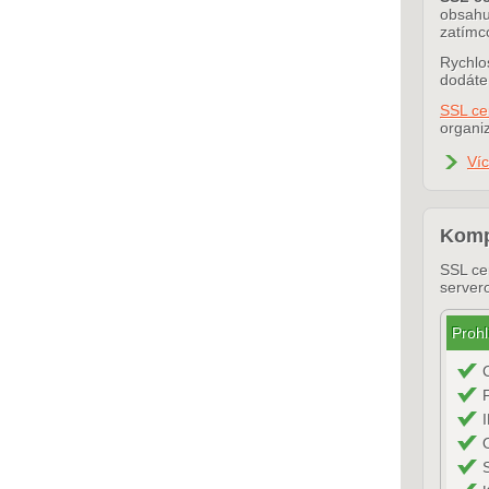
obsahuj
zatímc
Rychlos
dodáte
SSL ce
organiz
Ví
Kompa
SSL cer
server
Prohl