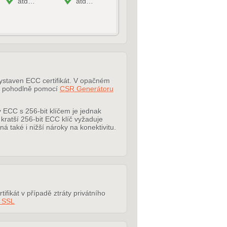
atd…
atd…
vystaven ECC certifikát. V opačném
at pohodlně pomocí
CSR Generátoru
 ECC s 256-bit klíčem je jednak
 kratší 256-bit ECC klíč vyžaduje
aké i nižší nároky na konektivitu.
ifikát v případě ztráty privátního
í SSL