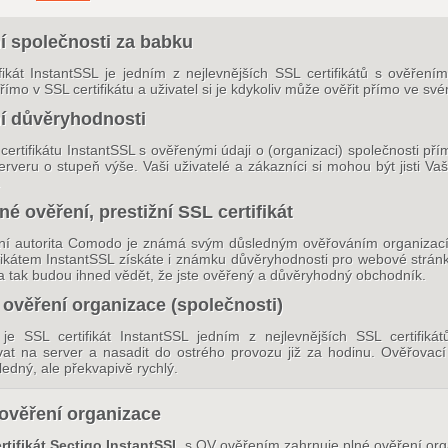
í společnosti za babku
fikát InstantSSL je jedním z nejlevnějších SSL certifikátů s ověření
římo v SSL certifikátu a uživatel si je kdykoliv může ověřit přímo ve své
í důvěryhodnosti
certifikátu InstantSSL s ověřenými údaji o (organizaci) společnosti př
rveru o stupeň výše. Vaši uživatelé a zákazníci si mohou být jisti Vaš
.
é ověření, prestižní SSL certifikát
ční autorita Comodo je známá svým důsledným ověřováním organizací ž
fikátem InstantSSL získáte i známku důvěryhodnosti pro webové stránk
a tak budou ihned vědět, že jste ověřený a důvěryhodný obchodník.
 ověření organizace (společnosti)
 je SSL certifikát InstantSSL jedním z nejlevnějších SSL certifiká
vat na server a nasadit do ostrého provozu již za hodinu. Ověřovací 
ledný, ale překvapivě rychlý.
ověření organizace
rtifikát Sectigo InstantSSL
s OV ověřením zahrnuje plné ověření orga