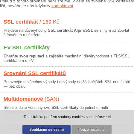
Pokud z tohoto srovnání není zřejmé, v čem se zvolené SSL certifikáty
liší, neváhejte nás kdykoliv
kontaktovat
.
SSL certifikát
/ 169 Kč
Přejděte na důvěryhodný
SSL certifikát AlpiroSSL
se silným až 256-bit
šifrováním a ušetřete.
EV SSL certifikáty
Chraňte svou reputaci
a zajistěte maximální důvěryhodnost s TLS/SSL
certifikátem s EV.
Srovnání SSL certifikátů
Porovnejte si všechny výhody i nevýhody nejžádanějších SSL certifikátů
— bez obalu.
Multidoménové
(SAN)
Skonsolidujte všechny své
SSL certifikáty
do jednoho multi-
doménového SSL certifikátu!
Tato stránka používá soubory cookies.
více informací
Osobní údaje
|
Obchodní podmínky
Souhlasím se všemi
|
30 dní záruka
Pouze nezbytné