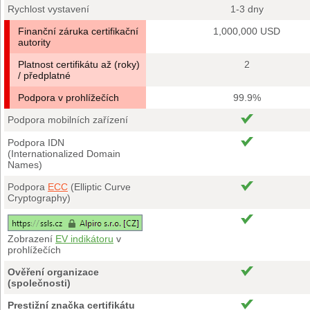
Rychlost vystavení
1-3 dny
Finanční záruka certifikační
1,000,000 USD
autority
Platnost certifikátu až (roky)
2
/ předplatné
Podpora v prohlížečích
99.9%
Podpora mobilních zařízení
Podpora IDN
(Internationalized Domain
Names)
Podpora
ECC
(Elliptic Curve
Cryptography)
Zobrazení
EV indikátoru
v
prohlížečích
Ověření organizace
(společnosti)
Prestižní značka certifikátu