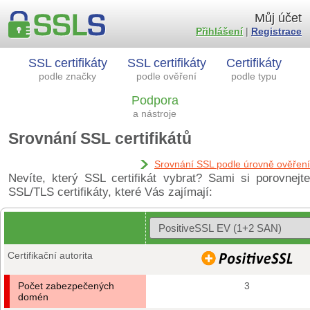
Můj účet
Přihlášení
|
Registrace
SSL certifikáty
SSL certifikáty
Certifikáty
podle značky
podle ověření
podle typu
Podpora
a nástroje
Srovnání SSL certifikátů
Srovnání SSL podle úrovně ověření
Nevíte, který SSL certifikát vybrat? Sami si porovnejte
SSL/TLS certifikáty, které Vás zajímají:
Certifikační autorita
Počet zabezpečených
3
domén