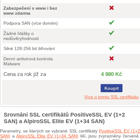
Zabezpečení s www i bez
www zdarma
Podpora SAN (více domén)
Žádné hlášky o
nedůvěryhodnosti
Silné 128-256 bit šifrování
Denní antivirová kontrola
Malware
Cena za rok již za
4 980 Kč
Koupit
Více o tomto SSL certifikátu
Srovnání SSL certifikátů PositiveSSL EV (1+2
SAN) a AlpiroSSL Elite EV (1+34 SAN)
Parametry, ve kterých se vybrané SSL certifikáty
PositiveSSL EV (1+
SAN)
a
AlpiroSSL Elite EV (1+34 SAN)
liší, jsou zvýrazněny červeně