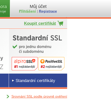
ora
Můj účet
roje
Přihlášení
|
Registrace
Koupit certifikát
Standardní certifikáty
Srovnání SSL podle úrovně ověření