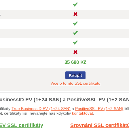
a
35 680 Kč
Koupit
Více o tomto SSL certifikátu
BusinessID EV (1+24 SAN) a PositiveSSL EV (1+2 SA
ifikáty
True BusinessID EV (1+24 SAN)
a
PositiveSSL EV (1+2 SAN)
liš
certifikáty liší, neváhejte nás kdykoliv
kontaktovat
.
EV SSL certifikáty
Srovnání SSL certifikát