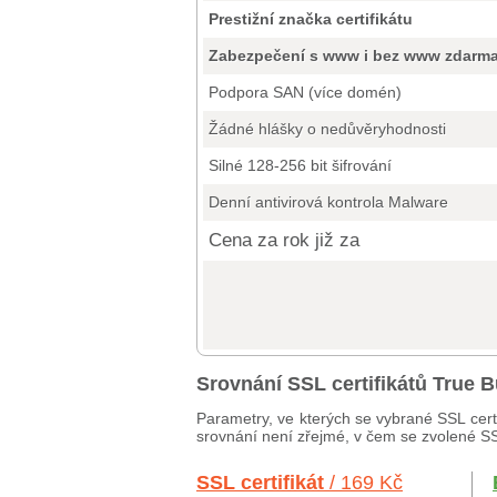
Prestižní značka certifikátu
Zabezpečení s www i bez www zdarm
Podpora SAN (více domén)
Žádné hlášky o nedůvěryhodnosti
Silné 128-256 bit šifrování
Denní antivirová kontrola Malware
Cena za rok již za
Srovnání SSL certifikátů True 
Parametry, ve kterých se vybrané SSL cert
srovnání není zřejmé, v čem se zvolené SSL 
SSL certifikát
/ 169 Kč