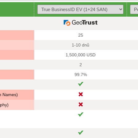
25
1-10 dnů
1,500,000 USD
2
99.7%
in Names)
aphy)