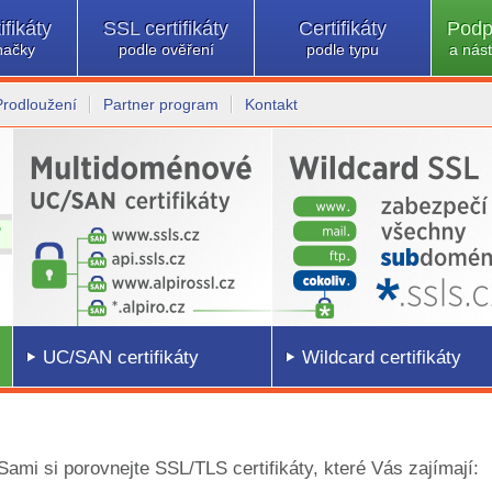
ifikáty
SSL certifikáty
Certifikáty
Podp
načky
podle ověření
podle typu
a nást
Prodloužení
Partner program
Kontakt
UC/SAN certifikáty
Wildcard certifikáty
 Sami si porovnejte SSL/TLS certifikáty, které Vás zajímají: