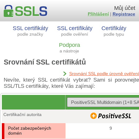
Můj účet
Přihlášení
|
Registrace
SSL certifikáty
SSL certifikáty
Certifikáty
podle značky
podle ověření
podle typu
Podpora
a nástroje
Srovnání SSL certifikátů
Srovnání SSL podle úrovně ověření
Nevíte, který SSL certifikát vybrat? Sami si porovnejte
SSL/TLS certifikáty, které Vás zajímají:
Certifikační autorita
Počet zabezpečených
9
domén