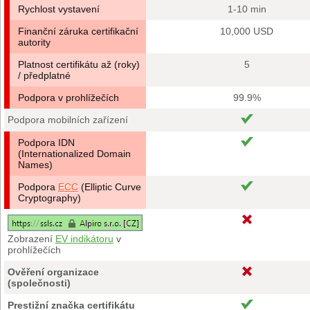
Rychlost vystavení
1-10 min
Finanční záruka certifikační
10,000 USD
autority
Platnost certifikátu až (roky)
5
/ předplatné
Podpora v prohlížečích
99.9%
Podpora mobilních zařízení
Podpora IDN
(Internationalized Domain
Names)
Podpora
ECC
(Elliptic Curve
Cryptography)
Zobrazení
EV indikátoru
v
prohlížečích
Ověření organizace
(společnosti)
Prestižní značka certifikátu