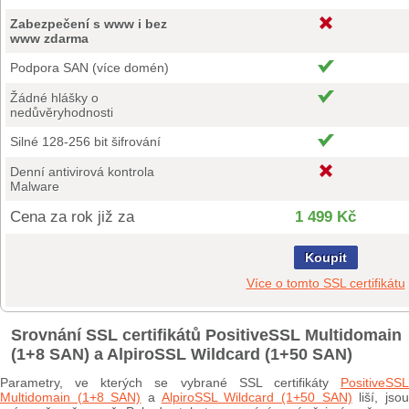
Zabezpečení s www i bez
www zdarma
Podpora SAN (více domén)
Žádné hlášky o
nedůvěryhodnosti
Silné 128-256 bit šifrování
Denní antivirová kontrola
Malware
Cena za rok již za
1 499 Kč
Koupit
Více o tomto SSL certifikátu
Srovnání SSL certifikátů PositiveSSL Multidomain
(1+8 SAN) a AlpiroSSL Wildcard (1+50 SAN)
Parametry, ve kterých se vybrané SSL certifikáty
PositiveSSL
Multidomain (1+8 SAN)
a
AlpiroSSL Wildcard (1+50 SAN)
liší, jso