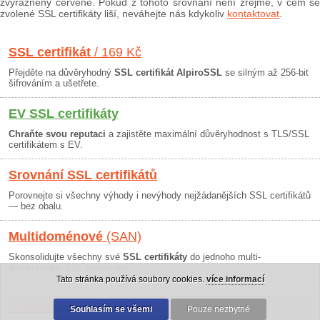
zvýrazněny červeně. Pokud z tohoto srovnání není zřejmé, v čem se
zvolené SSL certifikáty liší, neváhejte nás kdykoliv
kontaktovat
.
SSL certifikát
/ 169 Kč
Přejděte na důvěryhodný
SSL certifikát AlpiroSSL
se silným až 256-bit
šifrováním a ušetřete.
EV SSL certifikáty
Chraňte svou reputaci
a zajistěte maximální důvěryhodnost s TLS/SSL
certifikátem s EV.
Srovnání SSL certifikátů
Porovnejte si všechny výhody i nevýhody nejžádanějších SSL certifikátů
— bez obalu.
Multidoménové
(SAN)
Skonsolidujte všechny své
SSL certifikáty
do jednoho multi-
doménového SSL certifikátu!
Tato stránka používá soubory cookies.
více informací
Osobní údaje
|
Obchodní podmínky
Souhlasím se všemi
|
30 dní záruka
Pouze nezbytné