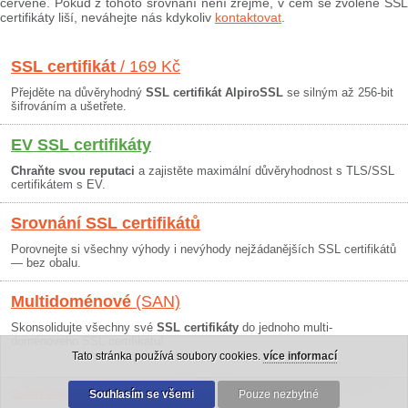
červeně. Pokud z tohoto srovnání není zřejmé, v čem se zvolené SSL
certifikáty liší, neváhejte nás kdykoliv
kontaktovat
.
SSL certifikát
/ 169 Kč
Přejděte na důvěryhodný
SSL certifikát AlpiroSSL
se silným až 256-bit
šifrováním a ušetřete.
EV SSL certifikáty
Chraňte svou reputaci
a zajistěte maximální důvěryhodnost s TLS/SSL
certifikátem s EV.
Srovnání SSL certifikátů
Porovnejte si všechny výhody i nevýhody nejžádanějších SSL certifikátů
— bez obalu.
Multidoménové
(SAN)
Skonsolidujte všechny své
SSL certifikáty
do jednoho multi-
doménového SSL certifikátu!
Tato stránka používá soubory cookies.
více informací
Osobní údaje
|
Obchodní podmínky
Souhlasím se všemi
|
30 dní záruka
Pouze nezbytné