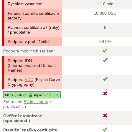
Rychlost vystavení
1-10 min
Finanční záruka certifikační
10,000 USD
autority
Platnost certifikátu až (roky)
5
/ předplatné
Podpora v prohlížečích
99.9%
Podpora mobilních zařízení
Podpora IDN
(Internationalized Domain
Names)
Podpora
ECC
(Elliptic Curve
Cryptography)
Zobrazení
EV indikátoru
v
prohlížečích
Ověření organizace
(společnosti)
Prestižní značka certifikátu