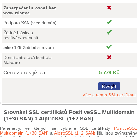
Zabezpečení s www i bez
www zdarma
Podpora SAN (více domén)
Žádné hlášky o
nedůvěryhodnosti
Silné 128-256 bit šifrování
Denní antivirová kontrola
Malware
Cena za rok již za
5 779 Kč
Koupit
Více o tomto SSL certifikátu
Srovnání SSL certifikátů PositiveSSL Multidomain
(1+30 SAN) a AlpiroSSL (1+2 SAN)
Parametry, ve kterých se vybrané SSL certifikáty
PositiveSSL
Multidomain (1+30 SAN)
a
AlpiroSSL (1+2 SAN)
liší, jsou zvýrazněn