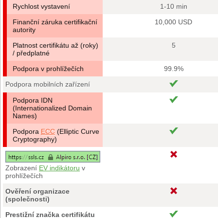
Rychlost vystavení
1-10 min
Finanční záruka certifikační
10,000 USD
autority
Platnost certifikátu až (roky)
5
/ předplatné
Podpora v prohlížečích
99.9%
Podpora mobilních zařízení
Podpora IDN
(Internationalized Domain
Names)
Podpora
ECC
(Elliptic Curve
Cryptography)
Zobrazení
EV indikátoru
v
prohlížečích
Ověření organizace
(společnosti)
Prestižní značka certifikátu