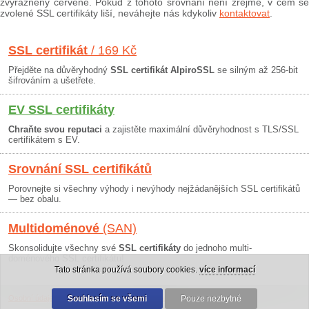
zvýrazněny červeně. Pokud z tohoto srovnání není zřejmé, v čem se
zvolené SSL certifikáty liší, neváhejte nás kdykoliv
kontaktovat
.
SSL certifikát
/ 169 Kč
Přejděte na důvěryhodný
SSL certifikát AlpiroSSL
se silným až 256-bit
šifrováním a ušetřete.
EV SSL certifikáty
Chraňte svou reputaci
a zajistěte maximální důvěryhodnost s TLS/SSL
certifikátem s EV.
Srovnání SSL certifikátů
Porovnejte si všechny výhody i nevýhody nejžádanějších SSL certifikátů
— bez obalu.
Multidoménové
(SAN)
Skonsolidujte všechny své
SSL certifikáty
do jednoho multi-
doménového SSL certifikátu!
Tato stránka používá soubory cookies.
více informací
Osobní údaje
|
Obchodní podmínky
Souhlasím se všemi
|
30 dní záruka
Pouze nezbytné