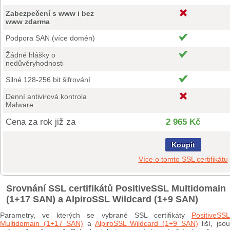
Zabezpečení s www i bez
www zdarma
Podpora SAN (více domén)
Žádné hlášky o
nedůvěryhodnosti
Silné 128-256 bit šifrování
Denní antivirová kontrola
Malware
Cena za rok již za
2 965 Kč
Koupit
Více o tomto SSL certifikátu
Srovnání SSL certifikátů PositiveSSL Multidomain
(1+17 SAN) a AlpiroSSL Wildcard (1+9 SAN)
Parametry, ve kterých se vybrané SSL certifikáty
PositiveSSL
Multidomain (1+17 SAN)
a
AlpiroSSL Wildcard (1+9 SAN)
liší, jso