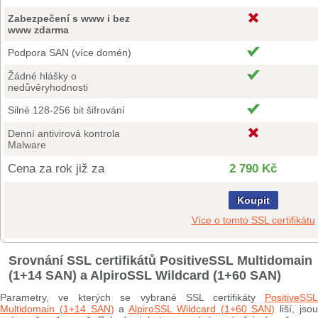
Zabezpečení s www i bez
www zdarma
Podpora SAN (více domén)
Žádné hlášky o
nedůvěryhodnosti
Silné 128-256 bit šifrování
Denní antivirová kontrola
Malware
Cena za rok již za
2 790 Kč
Koupit
Více o tomto SSL certifikátu
Srovnání SSL certifikátů PositiveSSL Multidomain
(1+14 SAN) a AlpiroSSL Wildcard (1+60 SAN)
Parametry, ve kterých se vybrané SSL certifikáty
PositiveSSL
Multidomain (1+14 SAN)
a
AlpiroSSL Wildcard (1+60 SAN)
liší, jso