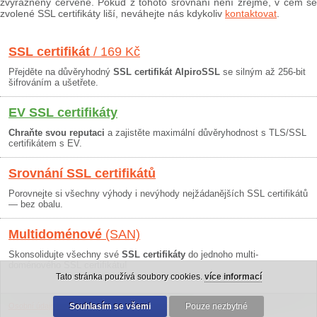
zvýrazněny červeně. Pokud z tohoto srovnání není zřejmé, v čem se
zvolené SSL certifikáty liší, neváhejte nás kdykoliv
kontaktovat
.
SSL certifikát
/ 169 Kč
Přejděte na důvěryhodný
SSL certifikát AlpiroSSL
se silným až 256-bit
šifrováním a ušetřete.
EV SSL certifikáty
Chraňte svou reputaci
a zajistěte maximální důvěryhodnost s TLS/SSL
certifikátem s EV.
Srovnání SSL certifikátů
Porovnejte si všechny výhody i nevýhody nejžádanějších SSL certifikátů
— bez obalu.
Multidoménové
(SAN)
Skonsolidujte všechny své
SSL certifikáty
do jednoho multi-
doménového SSL certifikátu!
Tato stránka používá soubory cookies.
více informací
Osobní údaje
|
Obchodní podmínky
Souhlasím se všemi
|
30 dní záruka
Pouze nezbytné