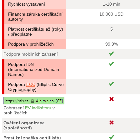
Rychlost vystavení
1-10 min
Finanční záruka certifikační
10,000 USD
autority
Platnost certifikátu až (roky)
5
/ předplatné
Podpora v prohlížečích
99.9%
Podpora mobilních zařízení
Podpora IDN
(Internationalized Domain
Names)
Podpora
ECC
(Elliptic Curve
Cryptography)
Zobrazení
EV indikátoru
v
prohlížečích
Ověření organizace
(společnosti)
Prestižní značka certifikátu