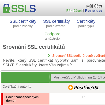
Můj účet
Přihlášení
|
Registrace
SSL certifikáty
SSL certifikáty
Certifikáty
podle značky
podle ověření
podle typu
Podpora
a nástroje
Srovnání SSL certifikátů
Srovnání SSL podle úrovně ověření
Nevíte, který SSL certifikát vybrat? Sami si porovnejte
SSL/TLS certifikáty, které Vás zajímají:
Certifikační autorita
Počet zabezpečených
15
domén