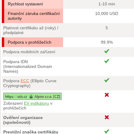
Rychlost vystavení
1-10 min
Finanční záruka certifikační
10,000 USD
autority
Platnost certifikátu až (roky) /
5
předplatné
Podpora v prohlížečích
99.9%
Podpora mobilních zařízení
Podpora IDN
(Internationalized Domain
Names)
Podpora
ECC
(Elliptic Curve
Cryptography)
Zobrazení
EV indikátoru
v
prohlížečích
Ověření organizace
(společnosti)
Prestižní značka certifikátu