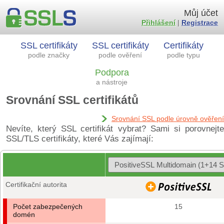
Můj účet
Přihlášení
|
Registrace
SSL certifikáty
SSL certifikáty
Certifikáty
podle značky
podle ověření
podle typu
Podpora
a nástroje
Srovnání SSL certifikátů
Srovnání SSL podle úrovně ověření
Nevíte, který SSL certifikát vybrat? Sami si porovnejte
SSL/TLS certifikáty, které Vás zajímají:
Certifikační autorita
Počet zabezpečených
15
domén