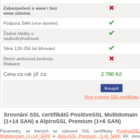
Zabezpečení s www i bez
www zdarma
Podpora SAN (více domén)
Žádné hlášky o
nedůvěryhodnosti
Silné 128-256 bit šifrování
Denní antivirová kontrola
Malware
Cena za rok již za
2 790 Kč
Koupit
Více o tomto SSL certifikátu
Srovnání SSL certifikátů PositiveSSL Multidomain
(1+14 SAN) a AlpiroSSL Premium (1+6 SAN)
Parametry, ve kterých se vybrané SSL certifikáty
PositiveSSL
Multidomain (1+14 SAN)
a
AlpiroSSL Premium (1+6 SAN)
liší, jso