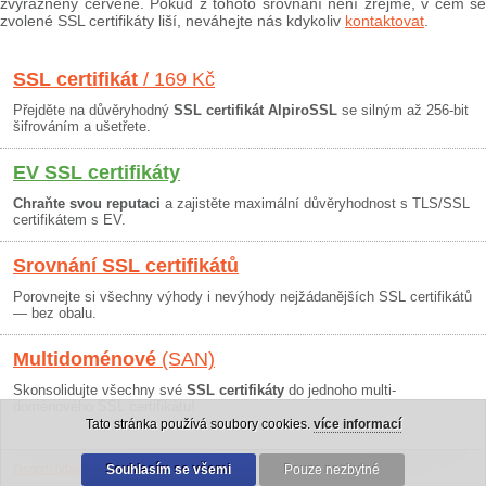
zvýrazněny červeně. Pokud z tohoto srovnání není zřejmé, v čem se
zvolené SSL certifikáty liší, neváhejte nás kdykoliv
kontaktovat
.
SSL certifikát
/ 169 Kč
Přejděte na důvěryhodný
SSL certifikát AlpiroSSL
se silným až 256-bit
šifrováním a ušetřete.
EV SSL certifikáty
Chraňte svou reputaci
a zajistěte maximální důvěryhodnost s TLS/SSL
certifikátem s EV.
Srovnání SSL certifikátů
Porovnejte si všechny výhody i nevýhody nejžádanějších SSL certifikátů
— bez obalu.
Multidoménové
(SAN)
Skonsolidujte všechny své
SSL certifikáty
do jednoho multi-
doménového SSL certifikátu!
Tato stránka používá soubory cookies.
více informací
Osobní údaje
|
Obchodní podmínky
Souhlasím se všemi
|
30 dní záruka
Pouze nezbytné