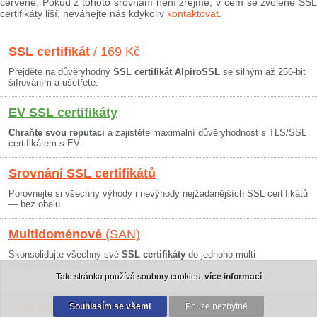
červeně. Pokud z tohoto srovnání není zřejmé, v čem se zvolené SSL
certifikáty liší, neváhejte nás kdykoliv
kontaktovat
.
SSL certifikát
/ 169 Kč
Přejděte na důvěryhodný
SSL certifikát AlpiroSSL
se silným až 256-bit
šifrováním a ušetřete.
EV SSL certifikáty
Chraňte svou reputaci
a zajistěte maximální důvěryhodnost s TLS/SSL
certifikátem s EV.
Srovnání SSL certifikátů
Porovnejte si všechny výhody i nevýhody nejžádanějších SSL certifikátů
— bez obalu.
Multidoménové
(SAN)
Skonsolidujte všechny své
SSL certifikáty
do jednoho multi-
doménového SSL certifikátu!
Tato stránka používá soubory cookies.
více informací
Osobní údaje
|
Obchodní podmínky
Souhlasím se všemi
|
30 dní záruka
Pouze nezbytné