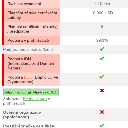
Rychlost vystavení
1-10 min
Finanční záruka certifikační
10,000 USD
autority
Platnost certifikátu až (roky)
5
/ předplatné
Podpora v prohlížečích
99.9%
Podpora mobilních zařízení
Podpora IDN
(Internationalized Domain
Names)
Podpora
ECC
(Elliptic Curve
Cryptography)
Zobrazení
EV indikátoru
v
prohlížečích
Ověření organizace
(společnosti)
Prestižní značka certifikátu