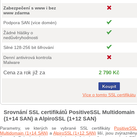
Zabezpečení s www i bez
www zdarma
Podpora SAN (více domén)
Žádné hlášky o
nedůvěryhodnosti
Silné 128-256 bit šifrování
Denní antivirová kontrola
Malware
Cena za rok již za
2 790 Kč
Koupit
Více o tomto SSL certifikátu
Srovnání SSL certifikátů PositiveSSL Multidomain
(1+14 SAN) a AlpiroSSL (1+12 SAN)
Parametry, ve kterých se vybrané SSL certifikáty
PositiveSSL
Multidomain (1+14 SAN)
a
AlpiroSSL (1+12 SAN)
liší, jsou zvýrazněn