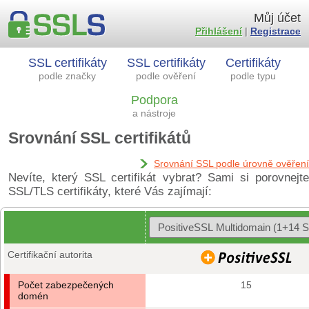
Můj účet
Přihlášení
|
Registrace
SSL certifikáty
SSL certifikáty
Certifikáty
podle značky
podle ověření
podle typu
Podpora
a nástroje
Srovnání SSL certifikátů
Srovnání SSL podle úrovně ověření
Nevíte, který SSL certifikát vybrat? Sami si porovnejte
SSL/TLS certifikáty, které Vás zajímají:
Certifikační autorita
Počet zabezpečených
15
domén