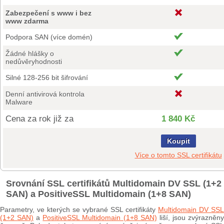
Zabezpečení s www i bez
www zdarma
Podpora SAN (více domén)
Žádné hlášky o
nedůvěryhodnosti
Silné 128-256 bit šifrování
Denní antivirová kontrola
Malware
Cena za rok již za
1 840 Kč
Koupit
Více o tomto SSL certifikátu
Srovnání SSL certifikátů Multidomain DV SSL (1+2
SAN) a PositiveSSL Multidomain (1+8 SAN)
Parametry, ve kterých se vybrané SSL certifikáty
Multidomain DV SSL
(1+2 SAN)
a
PositiveSSL Multidomain (1+8 SAN)
liší, jsou zvýrazněn