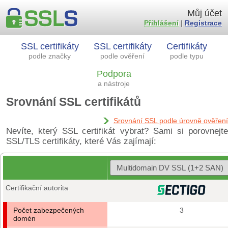
Můj účet
Přihlášení
|
Registrace
SSL certifikáty
SSL certifikáty
Certifikáty
podle značky
podle ověření
podle typu
Podpora
a nástroje
Srovnání SSL certifikátů
Srovnání SSL podle úrovně ověření
Nevíte, který SSL certifikát vybrat? Sami si porovnejte
SSL/TLS certifikáty, které Vás zajímají:
Certifikační autorita
Počet zabezpečených
3
domén