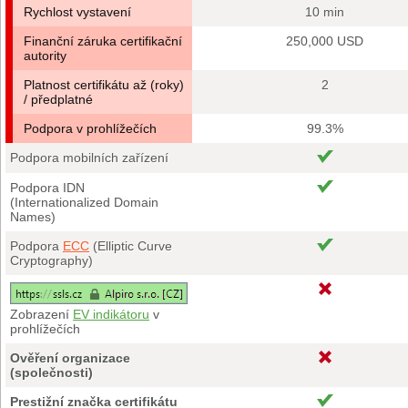
Rychlost vystavení
10 min
Finanční záruka certifikační
250,000 USD
autority
Platnost certifikátu až (roky)
2
/ předplatné
Podpora v prohlížečích
99.3%
Podpora mobilních zařízení
Podpora IDN
(Internationalized Domain
Names)
Podpora
ECC
(Elliptic Curve
Cryptography)
Zobrazení
EV indikátoru
v
prohlížečích
Ověření organizace
(společnosti)
Prestižní značka certifikátu