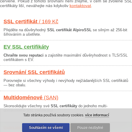
červeně. Pokud z tohoto srovnání není zřejmé, v čem se zvolené SSL
certifikáty liší, neváhejte nás kdykoliv
kontaktovat
.
SSL certifikát
/ 169 Kč
Přejděte na důvěryhodný
SSL certifikát AlpiroSSL
se silným až 256-bit
šifrováním a ušetřete.
EV SSL certifikáty
Chraňte svou reputaci
a zajistěte maximální důvěryhodnost s TLS/SSL
certifikátem s EV.
Srovnání SSL certifikátů
Porovnejte si všechny výhody i nevýhody nejžádanějších SSL certifikátů
— bez obalu.
Multidoménové
(SAN)
Skonsolidujte všechny své
SSL certifikáty
do jednoho multi-
doménového SSL certifikátu!
Tato stránka používá soubory cookies.
více informací
Osobní údaje
|
Obchodní podmínky
Souhlasím se všemi
|
30 dní záruka
Pouze nezbytné