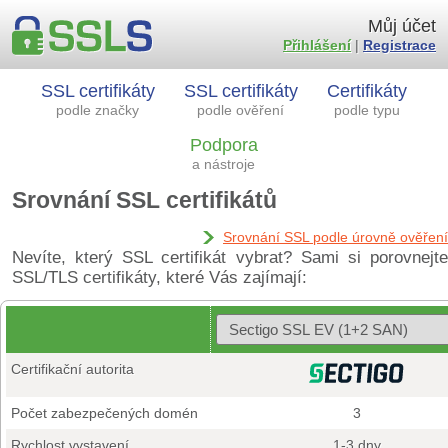
Můj účet
Přihlášení
|
Registrace
SSL certifikáty
SSL certifikáty
Certifikáty
podle značky
podle ověření
podle typu
Podpora
a nástroje
Srovnání SSL certifikátů
Srovnání SSL podle úrovně ověření
Nevíte, který SSL certifikát vybrat? Sami si porovnejte
SSL/TLS certifikáty, které Vás zajímají:
Certifikační autorita
Počet zabezpečených domén
3
Rychlost vystavení
1-3 dny