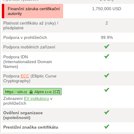
Finanční záruka certifikační
1,750,000 USD
autority
Platnost certifikátu až (roky) /
2
předplatné
Podpora v prohlížečích
99.9%
Podpora mobilních zařízení
Podpora IDN
(Internationalized Domain
Names)
Podpora
ECC
(Elliptic Curve
Cryptography)
Zobrazení
EV indikátoru
v
prohlížečích
Ověření organizace
(společnosti)
Prestižní značka certifikátu