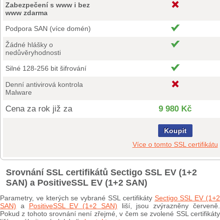
Zabezpečení s www i bez
www zdarma
Podpora SAN (více domén)
Žádné hlášky o
nedůvěryhodnosti
Silné 128-256 bit šifrování
Denní antivirová kontrola
Malware
Cena za rok již za
9 980 Kč
Koupit
Více o tomto SSL certifikátu
Srovnání SSL certifikátů Sectigo SSL EV (1+2
SAN) a PositiveSSL EV (1+2 SAN)
Parametry, ve kterých se vybrané SSL certifikáty
Sectigo SSL EV (1+
SAN)
a
PositiveSSL EV (1+2 SAN)
liší, jsou zvýrazněny červeně
Pokud z tohoto srovnání není zřejmé, v čem se zvolené SSL certifikáty