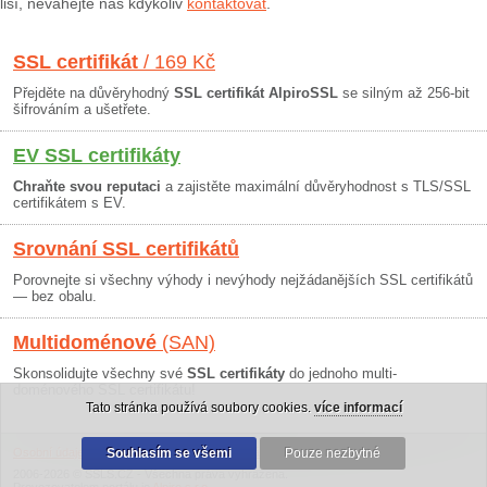
liší, neváhejte nás kdykoliv
kontaktovat
.
SSL certifikát
/ 169 Kč
Přejděte na důvěryhodný
SSL certifikát AlpiroSSL
se silným až 256-bit
šifrováním a ušetřete.
EV SSL certifikáty
Chraňte svou reputaci
a zajistěte maximální důvěryhodnost s TLS/SSL
certifikátem s EV.
Srovnání SSL certifikátů
Porovnejte si všechny výhody i nevýhody nejžádanějších SSL certifikátů
— bez obalu.
Multidoménové
(SAN)
Skonsolidujte všechny své
SSL certifikáty
do jednoho multi-
doménového SSL certifikátu!
Tato stránka používá soubory cookies.
více informací
Osobní údaje
|
Obchodní podmínky
Souhlasím se všemi
|
30 dní záruka
Pouze nezbytné
2006-2026 © SSLS.CZ - Všechna práva vyhrazena.