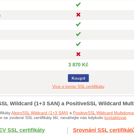
a
3 870 Kč
Koupit
Více o tomto SSL certifikátu
oSSL Wildcard (1+3 SAN) a PositiveSSL Wildcard Mul
fikáty
AlpiroSSL Wildcard (1+3 SAN)
a
PositiveSSL Wildcard Multidoma
 se zvolené SSL certifikáty liší, neváhejte nás kdykoliv
kontaktovat
.
EV SSL certifikáty
Srovnání SSL certifikát