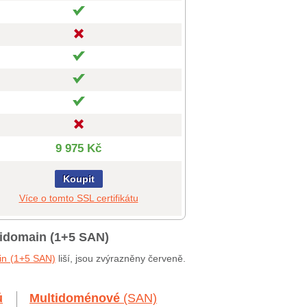
9 975 Kč
Koupit
Více o tomto SSL certifikátu
tidomain (1+5 SAN)
in (1+5 SAN)
liší, jsou zvýrazněny červeně.
ů
Multidoménové
(SAN)