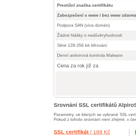
Prestižní značka certifikátu
Zabezpečení s www i bez www zdarm
Podpora SAN (více domén)
Žádné hlášky o nedůvěryhodnosti
Silné 128-256 bit šifrování
Denní antivirová kontrola Malware
Cena za rok již za
Srovnání SSL certifikátů Alpir
Parametry, ve kterých se vybrané SSL certi
Pokud z tohoto srovnání není zřejmé, v čem
SSL certifikát
/ 169 Kč