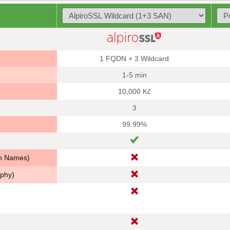
1 FQDN + 3 Wildcard
1-5 min
10,000 Kč
3
99.99%
in Names)
aphy)