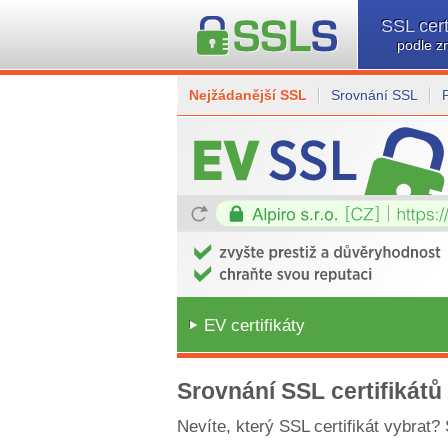
SSL cert
podle z
Nejžádanější SSL
Srovnání SSL
EV certifikáty
Srovnání SSL certifikátů
Nevíte, který SSL certifikát vybrat?