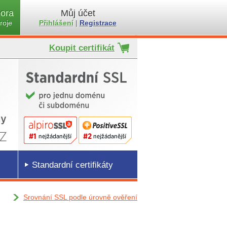
ora
Můj účet
roje
Přihlášení
|
Registrace
Koupit certifikát
Standardní certifikáty
Srovnání SSL podle úrovně ověření