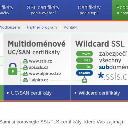
ifikáty
SSL certifikáty
Certifikáty
Podp
načky
podle ověření
podle typu
a nást
Prodloužení
Partner program
Kontakt
UC/SAN certifikáty
Wildcard certifikáty
 Sami si porovnejte SSL/TLS certifikáty, které Vás zajímají: