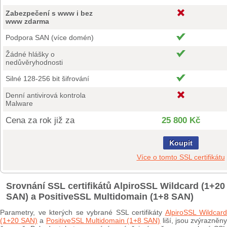
Zabezpečení s www i bez
www zdarma
Podpora SAN (více domén)
Žádné hlášky o
nedůvěryhodnosti
Silné 128-256 bit šifrování
Denní antivirová kontrola
Malware
Cena za rok již za
25 800 Kč
Koupit
Více o tomto SSL certifikátu
Srovnání SSL certifikátů AlpiroSSL Wildcard (1+20
SAN) a PositiveSSL Multidomain (1+8 SAN)
Parametry, ve kterých se vybrané SSL certifikáty
AlpiroSSL Wildcard
(1+20 SAN)
a
PositiveSSL Multidomain (1+8 SAN)
liší, jsou zvýrazněn