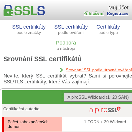
Můj účet
Přihlášení
|
Registrace
SSL certifikáty
SSL certifikáty
Certifikáty
podle značky
podle ověření
podle typu
Podpora
a nástroje
Srovnání SSL certifikátů
Srovnání SSL podle úrovně ověření
Nevíte, který SSL certifikát vybrat? Sami si porovnejte
SSL/TLS certifikáty, které Vás zajímají:
Certifikační autorita
Počet zabezpečených
1 FQDN + 20 Wildcard
domén