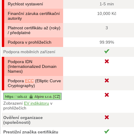
Rychlost vystavení
1-5 min
Finanční záruka certifikační
10,000 Kč
autority
Platnost certifikátu až (roky)
3
/ předplatné
Podpora v prohlížečích
99.99%
Podpora mobilních zařízení
Podpora IDN
(Internationalized Domain
Names)
Podpora
ECC
(Elliptic Curve
Cryptography)
Zobrazení
EV indikátoru
v
prohlížečích
Ověření organizace
(společnosti)
Prestižní značka certifikátu