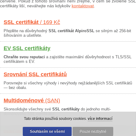
červeně. Pokud z tohoto srovnání není zřejmé, v čem se zvolené SSL
certifikáty liší, neváhejte nás kdykoliv
kontaktovat
.
SSL certifikát
/ 169 Kč
Přejděte na důvěryhodný
SSL certifikát AlpiroSSL
se silným až 256-bit
šifrováním a ušetřete.
EV SSL certifikáty
Chraňte svou reputaci
a zajistěte maximální důvěryhodnost s TLS/SSL
certifikátem s EV.
Srovnání SSL certifikátů
Porovnejte si všechny výhody i nevýhody nejžádanějších SSL certifikátů
— bez obalu.
Multidoménové
(SAN)
Skonsolidujte všechny své
SSL certifikáty
do jednoho multi-
doménového SSL certifikátu!
Tato stránka používá soubory cookies.
více informací
Osobní údaje
|
Obchodní podmínky
Souhlasím se všemi
|
30 dní záruka
Pouze nezbytné