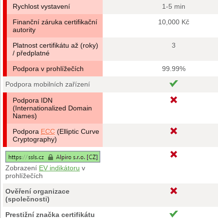
Rychlost vystavení
1-5 min
Finanční záruka certifikační
10,000 Kč
autority
Platnost certifikátu až (roky)
3
/ předplatné
Podpora v prohlížečích
99.99%
Podpora mobilních zařízení
Podpora IDN
(Internationalized Domain
Names)
Podpora
ECC
(Elliptic Curve
Cryptography)
Zobrazení
EV indikátoru
v
prohlížečích
Ověření organizace
(společnosti)
Prestižní značka certifikátu