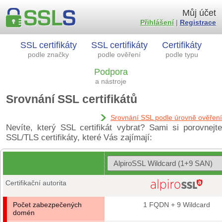
Můj účet
Přihlášení
|
Registrace
SSL certifikáty
SSL certifikáty
Certifikáty
podle značky
podle ověření
podle typu
Podpora
a nástroje
Srovnání SSL certifikátů
Srovnání SSL podle úrovně ověření
Nevíte, který SSL certifikát vybrat? Sami si porovnejte
SSL/TLS certifikáty, které Vás zajímají:
Certifikační autorita
Počet zabezpečených
1 FQDN + 9 Wildcard
domén