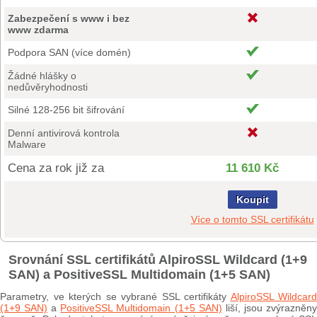
Zabezpečení s www i bez
www zdarma
Podpora SAN (více domén)
Žádné hlášky o
nedůvěryhodnosti
Silné 128-256 bit šifrování
Denní antivirová kontrola
Malware
Cena za rok již za
11 610 Kč
Koupit
Více o tomto SSL certifikátu
Srovnání SSL certifikátů AlpiroSSL Wildcard (1+9
SAN) a PositiveSSL Multidomain (1+5 SAN)
Parametry, ve kterých se vybrané SSL certifikáty
AlpiroSSL Wildcard
(1+9 SAN)
a
PositiveSSL Multidomain (1+5 SAN)
liší, jsou zvýrazněn