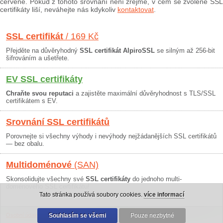
červeně. Pokud z tohoto srovnání není zřejmé, v čem se zvolené SSL
certifikáty liší, neváhejte nás kdykoliv
kontaktovat
.
SSL certifikát
/ 169 Kč
Přejděte na důvěryhodný
SSL certifikát AlpiroSSL
se silným až 256-bit
šifrováním a ušetřete.
EV SSL certifikáty
Chraňte svou reputaci
a zajistěte maximální důvěryhodnost s TLS/SSL
certifikátem s EV.
Srovnání SSL certifikátů
Porovnejte si všechny výhody i nevýhody nejžádanějších SSL certifikátů
— bez obalu.
Multidoménové
(SAN)
Skonsolidujte všechny své
SSL certifikáty
do jednoho multi-
doménového SSL certifikátu!
Tato stránka používá soubory cookies.
více informací
Osobní údaje
|
Obchodní podmínky
Souhlasím se všemi
|
30 dní záruka
Pouze nezbytné