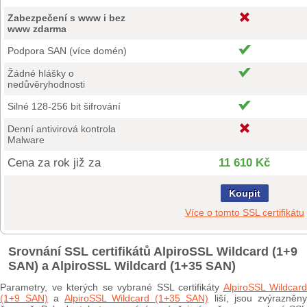
Zabezpečení s www i bez
www zdarma
Podpora SAN (více domén)
Žádné hlášky o
nedůvěryhodnosti
Silné 128-256 bit šifrování
Denní antivirová kontrola
Malware
Cena za rok již za
11 610 Kč
Koupit
Více o tomto SSL certifikátu
Srovnání SSL certifikátů AlpiroSSL Wildcard (1+9
SAN) a AlpiroSSL Wildcard (1+35 SAN)
Parametry, ve kterých se vybrané SSL certifikáty
AlpiroSSL Wildcard
(1+9 SAN)
a
AlpiroSSL Wildcard (1+35 SAN)
liší, jsou zvýrazněn