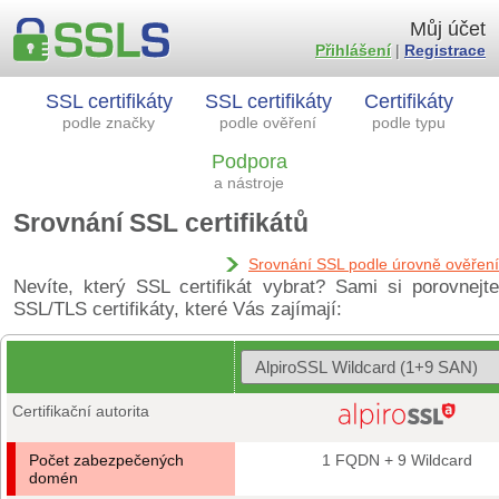
Můj účet
Přihlášení
|
Registrace
SSL certifikáty
SSL certifikáty
Certifikáty
podle značky
podle ověření
podle typu
Podpora
a nástroje
Srovnání SSL certifikátů
Srovnání SSL podle úrovně ověření
Nevíte, který SSL certifikát vybrat? Sami si porovnejte
SSL/TLS certifikáty, které Vás zajímají:
Certifikační autorita
Počet zabezpečených
1 FQDN + 9 Wildcard
domén