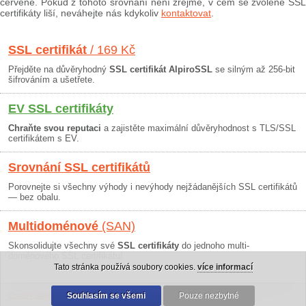
červeně. Pokud z tohoto srovnání není zřejmé, v čem se zvolené SSL
certifikáty liší, neváhejte nás kdykoliv
kontaktovat
.
SSL certifikát
/ 169 Kč
Přejděte na důvěryhodný
SSL certifikát AlpiroSSL
se silným až 256-bit
šifrováním a ušetřete.
EV SSL certifikáty
Chraňte svou reputaci
a zajistěte maximální důvěryhodnost s TLS/SSL
certifikátem s EV.
Srovnání SSL certifikátů
Porovnejte si všechny výhody i nevýhody nejžádanějších SSL certifikátů
— bez obalu.
Multidoménové
(SAN)
Skonsolidujte všechny své
SSL certifikáty
do jednoho multi-
doménového SSL certifikátu!
Tato stránka používá soubory cookies.
více informací
Osobní údaje
|
Obchodní podmínky
Souhlasím se všemi
|
30 dní záruka
Pouze nezbytné