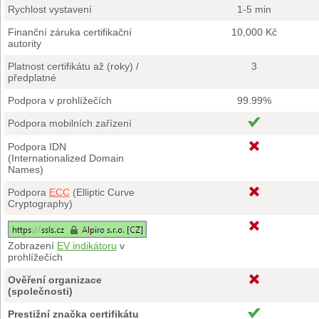
Rychlost vystavení
1-5 min
Finanční záruka certifikační
10,000 Kč
autority
Platnost certifikátu až (roky) /
3
předplatné
Podpora v prohlížečích
99.99%
Podpora mobilních zařízení
Podpora IDN
(Internationalized Domain
Names)
Podpora
ECC
(Elliptic Curve
Cryptography)
Zobrazení
EV indikátoru
v
prohlížečích
Ověření organizace
(společnosti)
Prestižní značka certifikátu