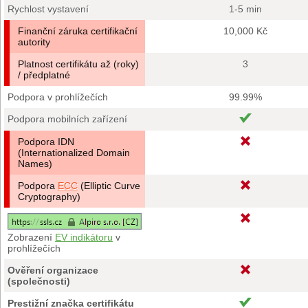
Rychlost vystavení
1-5 min
Finanční záruka certifikační
10,000 Kč
autority
Platnost certifikátu až (roky)
3
/ předplatné
Podpora v prohlížečích
99.99%
Podpora mobilních zařízení
Podpora IDN
(Internationalized Domain
Names)
Podpora
ECC
(Elliptic Curve
Cryptography)
Zobrazení
EV indikátoru
v
prohlížečích
Ověření organizace
(společnosti)
Prestižní značka certifikátu