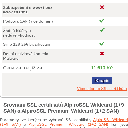
Zabezpečení s www i bez
www zdarma
Podpora SAN (více domén)
Žádné hlášky o
nedůvěryhodnosti
Silné 128-256 bit šifrování
Denní antivirová kontrola
Malware
Cena za rok již za
11 610 Kč
Koupit
Více o tomto SSL certifikátu
Srovnání SSL certifikátů AlpiroSSL Wildcard (1+9
SAN) a AlpiroSSL Premium Wildcard (1+2 SAN)
Parametry, ve kterých se vybrané SSL certifikáty
AlpiroSSL Wildcard
(1+9 SAN)
a
AlpiroSSL Premium Wildcard (1+2 SAN)
liší, jso