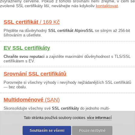
zvýrazněny červeně. Pokud z tohoto srovnání není zřejmé, v čem se
zvolené SSL certifikáty liší, neváhejte nás kdykoliv
kontaktovat
.
SSL certifikát
/ 169 Kč
Přejděte na důvěryhodný
SSL certifikát AlpiroSSL
se silným až 256-bit
šifrováním a ušetřete.
EV SSL certifikáty
Chraňte svou reputaci
a zajistěte maximální důvěryhodnost s TLS/SSL
certifikátem s EV.
Srovnání SSL certifikátů
Porovnejte si všechny výhody i nevýhody nejžádanějších SSL certifikátů
— bez obalu.
Multidoménové
(SAN)
Skonsolidujte všechny své
SSL certifikáty
do jednoho multi-
doménového SSL certifikátu!
Tato stránka používá soubory cookies.
více informací
Osobní údaje
|
Obchodní podmínky
Souhlasím se všemi
|
30 dní záruka
Pouze nezbytné