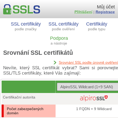
Můj účet
Přihlášení
|
Registrace
SSL certifikáty
SSL certifikáty
Certifikáty
podle značky
podle ověření
podle typu
Podpora
a nástroje
Srovnání SSL certifikátů
Srovnání SSL podle úrovně ověření
Nevíte, který SSL certifikát vybrat? Sami si porovnejte
SSL/TLS certifikáty, které Vás zajímají:
Certifikační autorita
Počet zabezpečených
1 FQDN + 9 Wildcard
domén